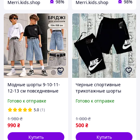
98%
98%
Merri.kids.shop
Merri.kids.shop
Модные шорты 9-10-11-
Черные спортивные
12-13 см повседневные
трикотажные шорты
для мальчиков
найк 116-122-128-134-140-
Готово к отправке
Готово к отправке
подростков, классные
146 см для мальчиков
светлые джинсовые
подростков, детские
5.0
(1)
бриджи резинка для
хлопковые шорты на
1 980
₴
1 000
₴
детей на лето
резинке
990
₴
500
₴
Купить
Купить