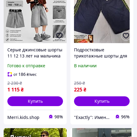
Серые джинсовые шорты
Подростковые
11 12 13 лет на мальчика
трикотажные шорты для
подростка, голубые
мальчика Венгрия A&M
Готово к отправке
В наличии
свободные шорты
на 8-11 лет
средней длины на
186
от
₴
/мес
резинке для детей
2 230
₴
250
₴
1 115
₴
225
₴
Купить
Купить
98%
96%
Merri.kids.shop
"Exactly": Именно то, что Вы искали!