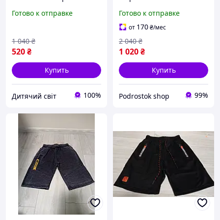
шорты nike для мальчика
удлиненные на резинке
Готово к отправке
Готово к отправке
116-122-128-134-140-
для мальчиков
146см летние черные
подростков, потертые
170
от
₴
/мес
серые шорты на 6-11 лет
летние шорты хорошего
1 040
₴
2 040
₴
качества для детей
520
₴
1 020
₴
Купить
Купить
100%
99%
Дитячий світ
Podrostok shop