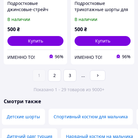
Подростковые
Подростковые
джинсовые-стрейч
трикотажные шорты для
шорты для мальчика
мальчика Венгрия A&M
В наличии
В наличии
Global Венгрия на 7-8 лет
на 6-8 лет
500
₴
500
₴
Купить
Купить
96%
96%
ИМЕННО ТО!
ИМЕННО ТО!
1
2
3
...
Показано 1 - 29 товаров из 9000+
Смотри также
Детские шорты
Спортивный костюм для мальчика
Дитячий одяг турция
Нарядный костюм на мальчика