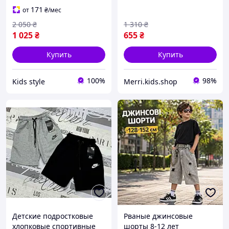
модные легкие
шорты трикотаж на
171
от
₴
/мес
удлиненные шорты на
парня подростка 11-15
2 050
₴
1 310
₴
резинке с потертостями
лет
1 025
₴
655
₴
Купить
Купить
100%
98%
Kids style
Merri.kids.shop
Детские подростковые
Рваные джинсовые
хлопковые спортивные
шорты 8-12 лет