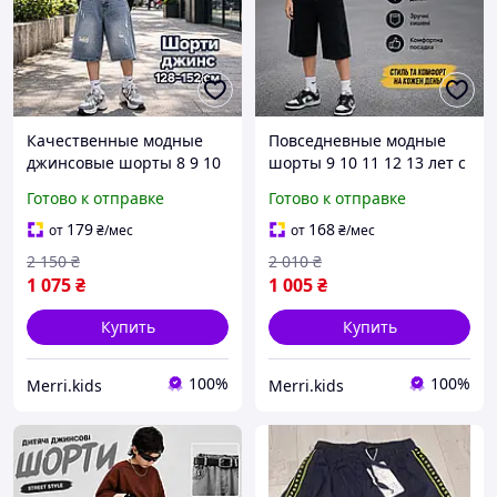
Качественные модные
Повседневные модные
джинсовые шорты 8 9 10
шорты 9 10 11 12 13 лет с
11 12 лет мальчик
потертостями мальчику
Готово к отправке
Готово к отправке
подросток, широкие
подростку, летние
рваные шорты резинка с
джинсовые шорты с
179
168
от
₴
/мес
от
₴
/мес
потертостями для детей
поясом резинкой для
2 150
₴
2 010
₴
детей
1 075
₴
1 005
₴
Купить
Купить
100%
100%
Merri.kids
Merri.kids