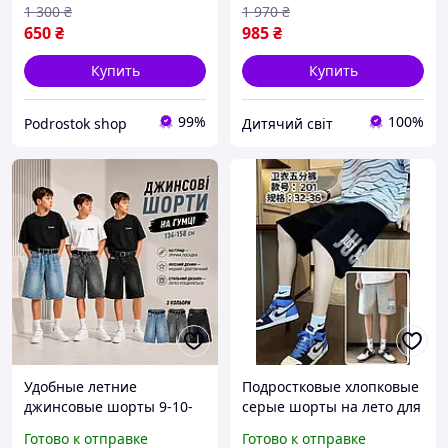
шорты трикотаж
свободные тертые шорты
1 300
₴
1 970
₴
хорошего качества на
бриджи лето для детей
650
₴
985
₴
каждый день
Купить
Купить
99%
100%
Podrostok shop
Дитячий світ
Удобные летние
Подростковые хлопковые
джинсовые шорты 9-10-
серые шорты на лето для
11-12-13 лет для
мальчиков, детские
Готово к отправке
Готово к отправке
мальчика подростка,
повседневные черные