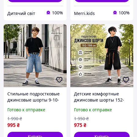
100%
100%
Дитячий світ
Merri.kids
Стильные подростковые
Детские комфортные
джинсовые шорты 9-10-
джинсовые шорты 152-
11-13 лет мальчик,
158 см модные на
Готово к отправке
Готово к отправке
красивые черные серые
мальчиков подростков,
голубые джинсовые
молодежные свободные
1 990
₴
1 950
₴
шорты на резинке для
черные голубые шорты
995
₴
975
₴
детей
на резинке
Купить
Купить