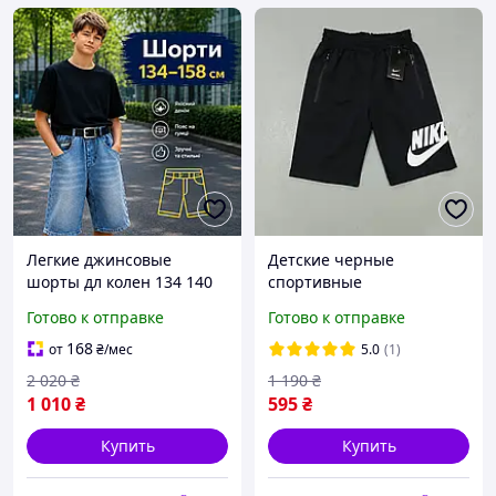
Легкие джинсовые
Детские черные
шорты дл колен 134 140
спортивные
146 152 158 см на
трикотажные шорты
Готово к отправке
Готово к отправке
мальчика подростка,
найк 10-11-12-13 лет
детские потертые
мальчиков подростков
168
от
₴
/мес
5.0
(1)
свободные шорты
подростковые хлопковые
2 020
₴
1 190
₴
бермуды резинка
шорты на резинке
1 010
₴
595
₴
Купить
Купить