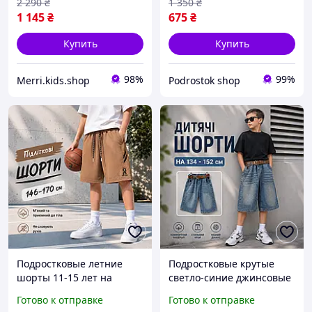
2 290
₴
1 350
₴
1 145
₴
675
₴
Купить
Купить
98%
99%
Merri.kids.shop
Podrostok shop
Подростковые летние
Подростковые крутые
шорты 11-15 лет на
светло-синие джинсовые
широкой резинке
шорты 134-152 см на
Готово к отправке
Готово к отправке
мальчику, детские тонкие
мальчика подростка,