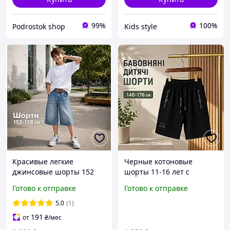
99%
100%
Podrostok shop
Kids style
Красивые легкие
Черные котоновые
джинсовые шорты 152
шорты 11-16 лет с
158 см на мальчиков
принтом для мальчика
Готово к отправке
Готово к отправке
подростков, широкие
подростка, детские
модные шорты с поясом
летние повседневные
5.0
(1)
резинкой для детей
шорты с карманами на
191
от
₴
/мес
молнии