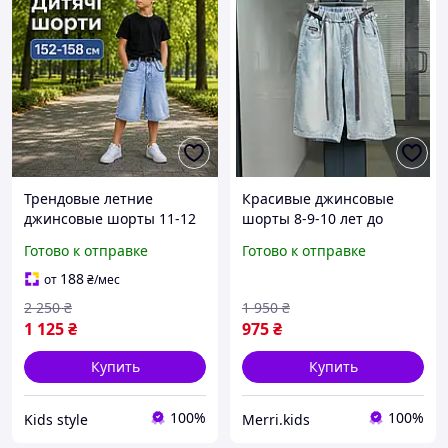
Трендовые летние
Красивые джинсовые
джинсовые шорты 11-12
шорты 8-9-10 лет до
лет на резинке
колен на мальчика
Готово к отправке
Готово к отправке
мальчикам подросткам,
подростка, детские
комфортные классные
светло синие шорты
188
от
₴
/мес
черные голубые шорты
бермуды с поясом
2 250
₴
1 950
₴
для детей
резинкой
1 125
₴
975
₴
Купить
Купить
100%
100%
Kids style
Merri.kids