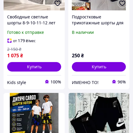
Свободные светлые
Подростковые
шорты 8-9-10-11-12 лет
трикотажные шорты для
пояс резинка мальчику
мальчика Венгрия A&M
Готово к отправке
В наличии
подростку, детские
на 8-11 лет
рваные джинсовые
179
от
₴
/мес
шорты голубые и серые
2 150
₴
на лето
1 075
₴
250
₴
Купить
Купить
100%
96%
Kids style
ИМЕННО ТО!