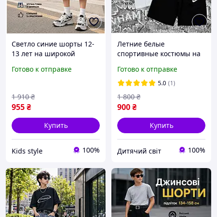
Светло синие шорты 12-
Летние белые
13 лет на широкой
спортивные костюмы на
резинке мальчику
мальчика подростка 8-9-
Готово к отправке
Готово к отправке
подростку, детские
10-11-12 лет детский
летние удлиненные
черный комплект
5.0
(1)
джинсовые шорты с
футболка и шорты с
1 910
₴
1 800
₴
потертостями
принтом
955
₴
900
₴
Купить
Купить
100%
100%
Kids style
Дитячий світ