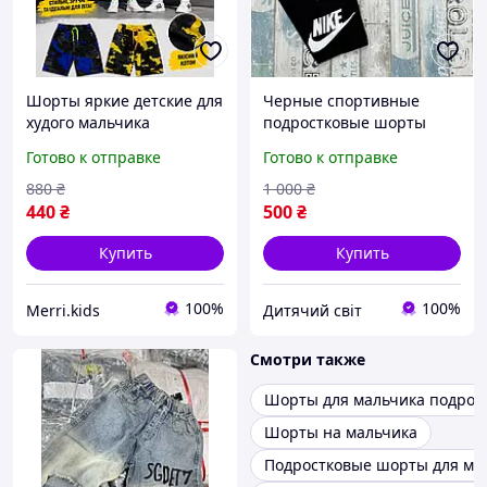
Шорты яркие детские для
Черные спортивные
худого мальчика
подростковые шорты
подростка 128-134-140-
найк на резинке на
Готово к отправке
Готово к отправке
146см на лето, детские
мальчика подростка 6-7-
модные шорты для
8-9-10-11 лет, детские
880
₴
1 000
₴
прогулок на 8-9-10-11 лет
летние шорты принт
440
₴
500
₴
двунитка
Купить
Купить
100%
100%
Merri.kids
Дитячий світ
Смотри также
Шорты для мальчика подрос
Шорты на мальчика
Подростковые шорты для ма