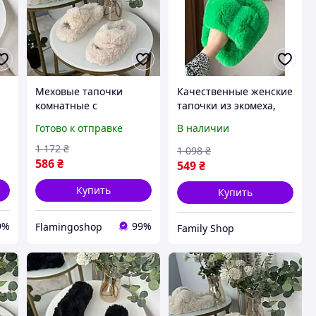
Меховые тапочки
Качественные женские
комнатные с
тапочки из экомеха,
переплетом высокая
хрустяные комнатные
Готово к отправке
В наличии
подошва, тапули
тапочки с открытым
пушистые с мехом и
носком, шапочки на
1 172
₴
1 098
₴
открытым носком
высокой подошве
586
₴
549
₴
молочные
зелени
Купить
Купить
9%
99%
Flamingoshop
Family Shop