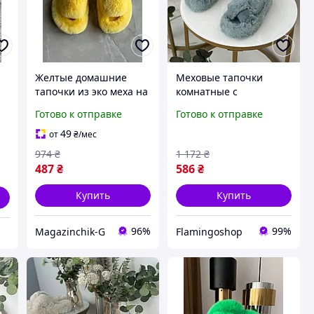
Желтые домашние
Меховые тапочки
тапочки из эко меха на
комнатные с
высокой подошве с
переплетом высокая
Готово к отправке
Готово к отправке
открытым носком
подошва, тапули
пушистые с мехом и
49
от
₴
/мес
открытым носком
974
₴
1 172
₴
487
₴
586
₴
Купить
Купить
96%
99%
Magazinchik-G
Flamingoshop