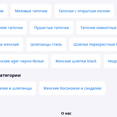
ом
Меховые тапочки
Тапочки с открытым носком
ние тапочки
Пушистые тапочки
Тапочки комнатные
ки женские
Шлепанцы стиль
Шлепки перекрестные F
ские ager черно-белые
Женские шлепки black
Нюдо
категории
алии и шлепанцы
Женские босоножки и сандалии
О нас