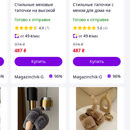
Стильные меховые
Стильные тапочки с
тапочки на высокой
мехом для дома на
подошве с открытым
высокой подошве и
Готово к отправке
Готово к отправке
носком, в цвете бордо
открытым носком, в
цвете графит
4.9
(7)
5.0
(4)
49
49
от
₴
/мес
от
₴
/мес
974
₴
974
₴
487
₴
487
₴
Купить
Купить
6%
96%
96%
Magazinchik-G
Magazinchik-G