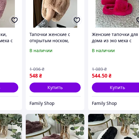
ки,
Тапочки женские с
Женские тапочки для
меха с
открытым носком,
дома из эко меха с
ком
теплые тапочки из
открытым носком на
В наличии
В наличии
сокой
экомеха, капцы на
высокой подошве в
высокой подошве в
цвете фуксия,
бежевом цвете
пухнистые тапочки
1 096
₴
1 089
₴
548
₴
544
.50
₴
ь
Купить
Купить
Family Shop
Family Shop