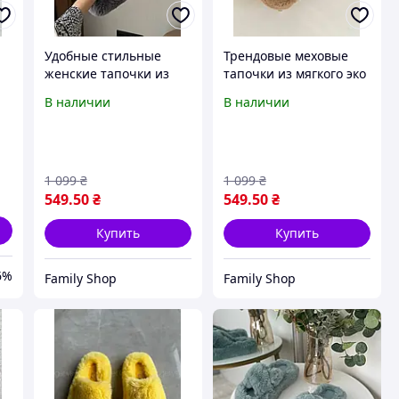
Удобные стильные
Трендовые меховые
женские тапочки из
тапочки из мягкого эко
эко меха меховые
меха на высокой
В наличии
В наличии
тапочки в графитовом
подошве с открытым
цвете
носком женские
домашние тапочки
1 099
₴
1 099
₴
549
.50
₴
549
.50
₴
Купить
Купить
6%
Family Shop
Family Shop