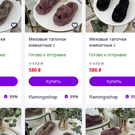
чки
Меховые тапочки
Меховые тапочки
комнатные с
комнатные с
сокая
переплетом высокая
переплетом высокая
вке
Готово к отправке
Готово к отправке
ли
подошва, тапули
подошва, тапули
хом и
пушистые с мехом и
пушистые с мехом и
1 172
₴
1 172
₴
ком
открытым носком
открытым носком
586
₴
586
₴
бордо
черные
ь
Купить
Купить
99%
99%
9
Flamingoshop
Flamingoshop