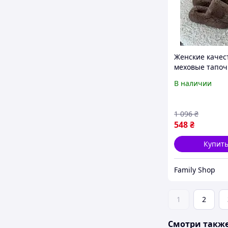
Женские качес
меховые тапоч
эко меха, шок
В наличии
стильные тапо
открытым носк
высокой подо
1 096
₴
548
₴
Купит
Family Shop
1
2
Смотри такж