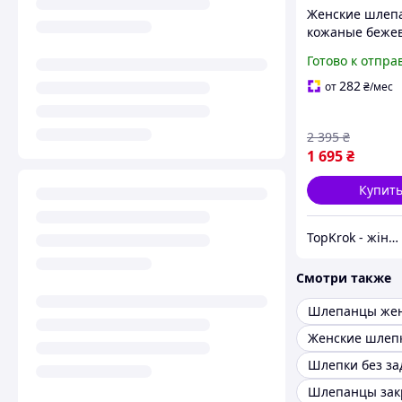
Женские шлеп
кожаные беже
высокой подош
Готово к отпра
платформе на 
с круглым нос
282
от
₴
/мес
2 395
₴
1 695
₴
Купит
TopKrok - жіноче та чоловіче взуття, жіночі сумки та верхній одяг
Смотри также
Шлепанцы жен
Женские шлеп
Шлепки без за
Шлепанцы за