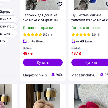
айдеры
Тапочки для дома из
Пушистые мягкие
Шлепанцы женские с острым носком
эко меха с открытым
тапочки из эко меха с
носком на высокой
открытым носком на
Шлепки с высоким подъемом
Готово к отправке
Готово к отправке
подошве, в цвете
высокой подошве в
Женские сланцы шлепки
фуксия
ярко синем цвете
5.0
(1)
5.0
(1)
ску
49
49
от
₴
/мес
от
₴
/мес
974
₴
974
₴
487
₴
487
₴
Купить
Купить
96%
9
Magazinchik-G
Magazinchik-G