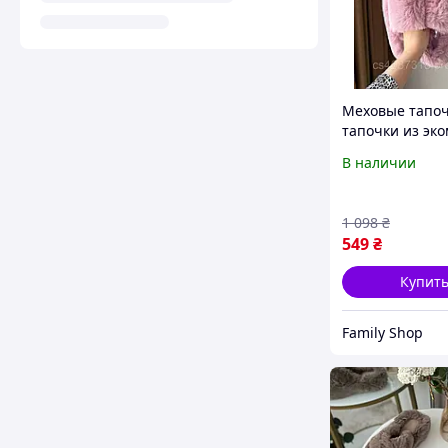
Меховые тапоч
тапочки из эко
открытым нос
В наличии
тапочки на вы
платфоре
1 098
₴
549
₴
Купит
Family Shop