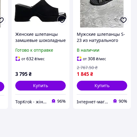
Женские шлепанцы
Мужские шлепанцы S-
замшевые шоколадные
23 из натурального
на высокой платформе
нубука с кожаной
Готово к отправке
В наличии
а
и танкетке с
стелькой и высокой
квадратным носком
комфортностью для
632
308
от
₴
/мес
от
₴
/мес
летние
носки 45 (30)
2 767
.50
₴
3 795
₴
1 845
₴
Купить
Купить
96%
90%
TopKrok - жіноче та чоловіче взуття, жіночі сумки та верхній одяг
Інтернет-магазин ALL CLOTHES