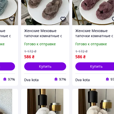
вые
Женские Меховые
Женские Меховые
тные с
тапочки комнатные с
тапочки комнатные с
ом с
Открытым Носком с
Открытым Носком с
вке
Готово к отправке
Готово к отправке
швой
Высокой подошвой
Высокой подошвой
истые с
домашние Пушистые с
домашние Пушистые 
1 172
₴
1 172
₴
нтол
переплетом мокко
переплетом бордо
586
₴
586
₴
ь
Купить
Купить
97%
97%
9
Dva kota
Dva kota