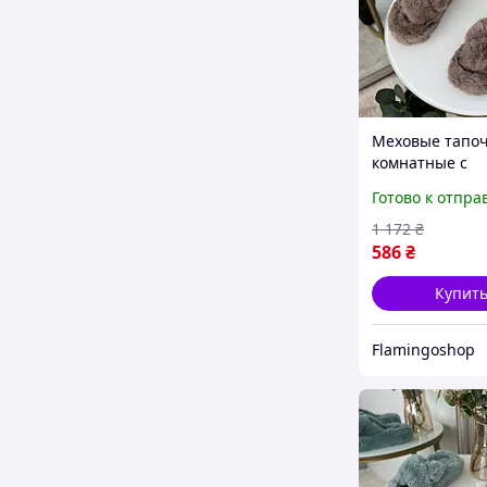
Меховые тапо
комнатные с
переплетом вы
Готово к отпра
подошва, тапу
пушистые с ме
1 172
₴
открытым нос
586
₴
мокко
Купит
Flamingoshop