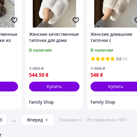
твенные
Женские качественные
Женские домашние
ки из
тапочки для дома
тапочки с
оладные
тапочки из эко меха
мехом,молочные
В наличии
В наличии
чки с
комнатные тапочки
пушистые тапочки н
ом на
трендовые тапочки на
высокой платформе с
5.0
(1)
шве
высокой подошве с
открытым носком
1 089
₴
1 096
₴
открытым носком
544
.50
₴
548
₴
ь
Купить
Купить
Family Shop
Family Shop
3
...
Вперед
Показано 1 - 29 товаров из 100+
е