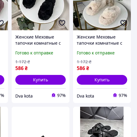
Женские Меховые
Женские Меховые
тапочки комнатные с
тапочки комнатные с
Открытым Носком с
Открытым Носком с
Готово к отправке
Готово к отправке
Высокой подошвой
Высокой подошвой
с
домашние Пушистые с
домашние Пушистые с
1 172
₴
1 172
₴
переплетом черные
переплетом молочные
586
₴
586
₴
Купить
Купить
7%
97%
97%
Dva kota
Dva kota