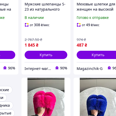
анцы
Мужские шлепанцы S-
Меховые шлепки для
вые на
23 из натурального
женщин на высокой
ве и
нубука с кожаной
подошве с открытым
вке
В наличии
Готово к отправке
липучке
стелькой и высокой
носком из эко меха, в
ком
комфортностью для
цвете дымчастое
308
49
от
₴
/мес
от
₴
/мес
носки
молоко
2 767
.50
₴
974
₴
1 845
₴
487
₴
ь
Купить
Купить
96%
90%
9
Інтернет-магазин ALL CLOTHES
Magazinchik-G
ские
ки
дника
крытые