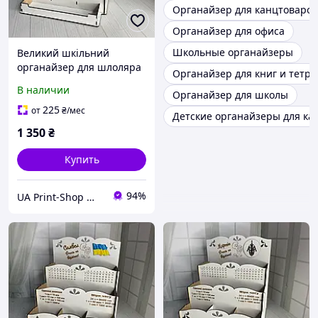
Органайзер для канцтоваров
Органайзер для офиса
Школьные органайзеры
Великий шкільний
органайзер для шлоляра
Органайзер для книг и тетр
для книжок та зошитів
В наличии
Органайзер для школы
225
от
₴
/мес
Детские органайзеры для ка
1 350
₴
Купить
94%
UA Print-Shop ​💙💛