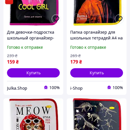
Для девочки-подростка
Папка органайзер для
школьный органайзер-
школьных тетрадей А4 на
папка А5 для тетрадей на
молнии для ученика с
Готово к отправке
Готово к отправке
молнии с дизайном COOL
рисунком Собака в куртке
GIRL
Апельсин
239
₴
269
₴
159
₴
179
₴
Купить
Купить
100%
100%
Julka.Shop
i-Shop