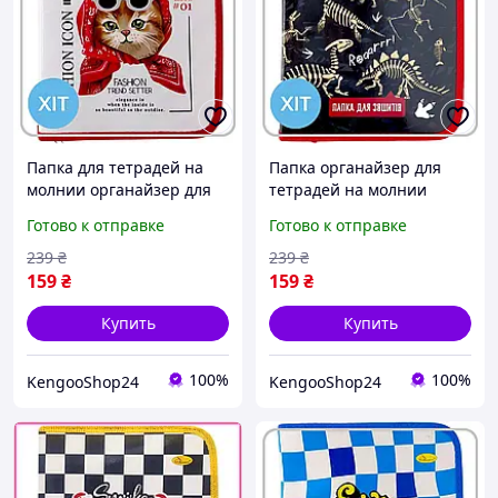
Папка для тетрадей на
Папка органайзер для
молнии органайзер для
тетрадей на молнии
школьных
школьная для мальчика
Готово к отправке
Готово к отправке
принадлежностей и
детская Динозавры
документов для девочки с
Скелеты с костями
239
₴
239
₴
котом MEOW
Черная
159
₴
159
₴
Купить
Купить
100%
100%
KengooShop24
KengooShop24