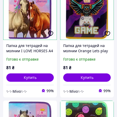
Папка для тетрадей на
Папка для тетрадей на
молнии I LOVE HORSES А4
молнии Orange Lets play
с расписанием уроков
the GAME А5 с
Готово к отправке
Готово к отправке
защитная Orange для
расписанием уроков
школы и дома
школьная для мальчиков
81
₴
81
₴
Купить
Купить
99%
99%
✨✨Mivo✨✨
✨✨Mivo✨✨