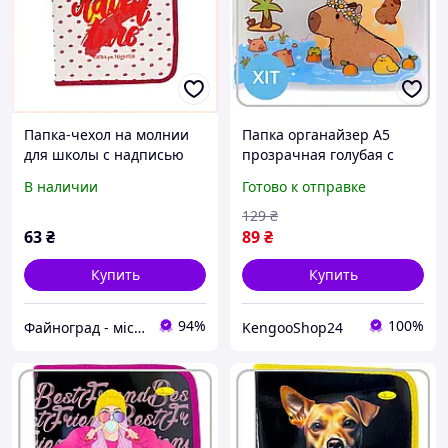
Папка-чехол на молнии
Папка органайзер А5
для школы с надписью
прозрачная голубая с
Love and Adventure,
Капибарой для детских
В наличии
Готово к отправке
825K93K11
школьных тетрадей на
молнии
129
₴
63
₴
89
₴
Купить
Купить
94%
100%
Файноград - місто файних речей
KengooShop24