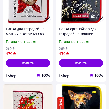
Папка для тетрадей на
Папка органайзер для
молнии с котом MEOW
тетрадей на молнии
удобный органайзер для
школьная черная
Готово к отправке
Готово к отправке
школьных
Динозавры Скелеты с
принадлежностей и
костями для мальчика
269
₴
269
₴
документов девочке
179
₴
179
₴
Купить
Купить
100%
100%
i-Shop
i-Shop