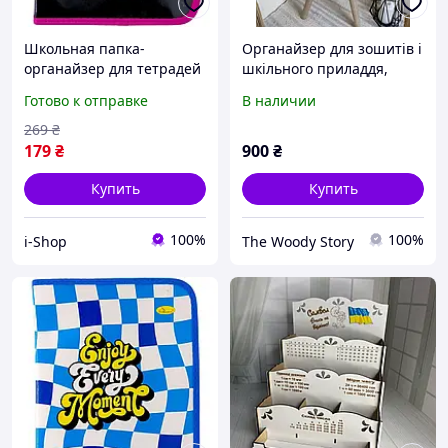
Школьная папка-
Органайзер для зошитів і
органайзер для тетрадей
шкільного приладдя,
формата А5 на молнии
іменний органайзер для
Готово к отправке
В наличии
для девочки-подростка с
робочого столу школяра
дизайном COOL GIRL
269
₴
179
₴
900
₴
Купить
Купить
100%
100%
i-Shop
The Woody Story