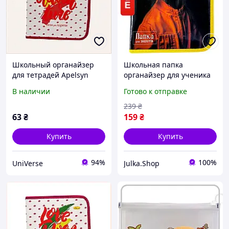
Школьный органайзер
Школьная папка
для тетрадей Apelsyn
органайзер для ученика
ПШ-01 формат В5
А4 для тетрадей на
В наличии
Готово к отправке
825ME93M11
молнии с принтом Собака
в куртке Апельсин
239
₴
63
₴
159
₴
Купить
Купить
94%
100%
UniVerse
Julka.Shop