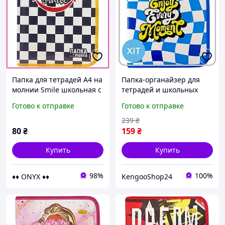
Папка для тетрадей А4 на
Папка-органайзер для
молнии Smile школьная с
тетрадей и школьных
расписанием уроков
принадлежностей на
Готово к отправке
Готово к отправке
внутри Orange
молнии синяя клетка для
пластиковая органайзер
школы и творчества
239
₴
Enjoy E
80
₴
159
₴
Купить
Купить
98%
100%
♦♦ ONYX ♦♦
KengooShop24