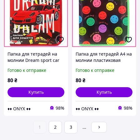
Папка для тетрадей на
Папка для тетрадей А4 на
молнии Dream sport car
молнии пластиковая
А4 пластиковая с
Always Smile с
Готово к отправке
Готово к отправке
расписанием уроков
расписанием уроков для
школьная Orange
школы Orange премиум
80
₴
80
₴
АП-1001-5
Купить
Купить
98%
98%
♦♦ ONYX ♦♦
♦♦ ONYX ♦♦
1
2
3
...