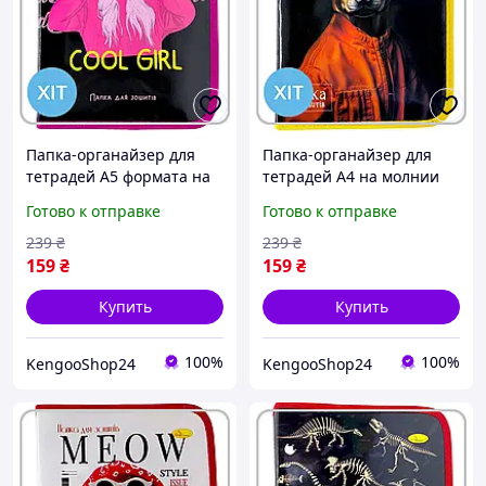
Папка-органайзер для
Папка-органайзер для
тетрадей А5 формата на
тетрадей А4 на молнии
молнии школьная для
школьная для ученика с
Готово к отправке
Готово к отправке
девочки-подростка с
принтом Собака в куртке
дизайном COOL GIRL
Апельсин
239
₴
239
₴
159
₴
159
₴
Купить
Купить
100%
100%
KengooShop24
KengooShop24