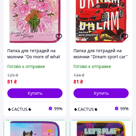
Папка для тетрадей на
Папка для тетрадей на
молнии "Do more of what
молнии "Dream sport car"
makes you happy" TM
Orange,
Готово к отправке
Готово к отправке
Orange с расписанием
комбинированная, 24х20
уроков, комбинированная
см
129
₴
134
₴
81
₴
81
₴
Купить
Купить
99%
99%
🌵CACTUS🌵
🌵CACTUS🌵