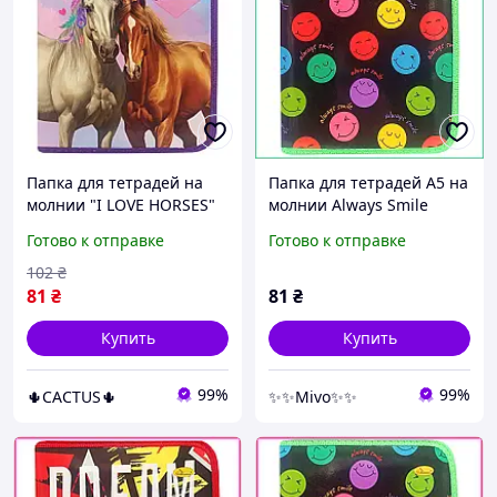
Папка для тетрадей на
Папка для тетрадей А5 на
молнии "I LOVE HORSES"
молнии Always Smile
комбинированная, с
пластиковая школьная
Готово к отправке
Готово к отправке
расписанием уроков и
для мальчиков и девочек
изображением лошадей
с расписанием
102
₴
81
₴
81
₴
Купить
Купить
99%
99%
🌵CACTUS🌵
✨✨Mivo✨✨