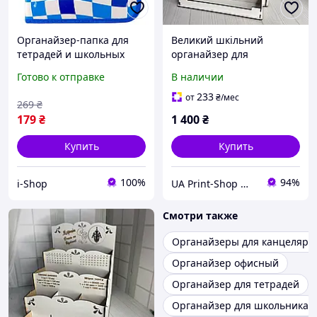
Органайзер-папка для
Великий шкільний
тетрадей и школьных
органайзер для
принадлежностей на
першокласника для
Готово к отправке
В наличии
молнии синяя клетка
книжок та зошитів
Enjoy E
233
от
₴
/мес
269
₴
179
₴
1 400
₴
Купить
Купить
100%
94%
i-Shop
UA Print-Shop ​💙💛
Смотри также
Органайзеры для канцеляри
Органайзер офисный
Органайзер для тетрадей
Органайзер для школьника