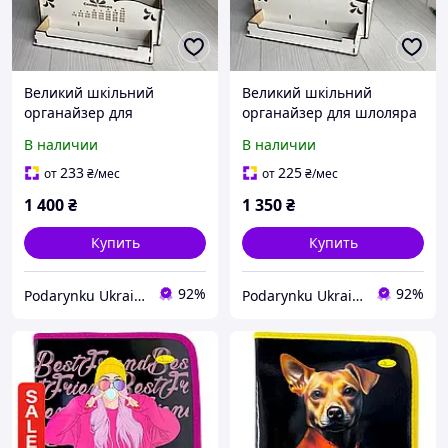
Великий шкільний
Великий шкільний
органайзер для
органайзер для шлоляра
першокласника для
для книжок та зошитів
В наличии
В наличии
книжок та зошитів
233
225
от
₴
/мес
от
₴
/мес
1 400
₴
1 350
₴
Купить
Купить
92%
92%
Podarynku Ukraine
Podarynku Ukraine