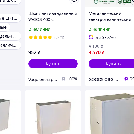
Коммутационный шкаф
Шкаф антивандальный
Металлический
Антивандальные шкафы
VAGOS 400 с
электротехнический
"крабовым" замком
шкаф КЭП 50.40.25-
ные
В наличии
В наличии
New (300*400*150)
1.0.Ц.0 IP54 навесной
Боксы Антивандальные
VAGO (010218)
500×400×250 мм
357
5.0
(1)
от
₴
/мес
Настенные металлические шкафы
4 100
₴
952
₴
3 570
₴
Купить
Купить
100%
9
Vago електрощитове та телекомунікаційне обладнання
GOODS.ORG.UA