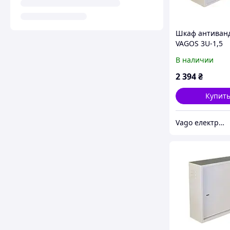
Шкаф антиван
VAGOS 3U-1,5
(500*550*200)
В наличии
(020706)
2 394
₴
Купит
Vago електрощитове та телекомунікаційне обладнання