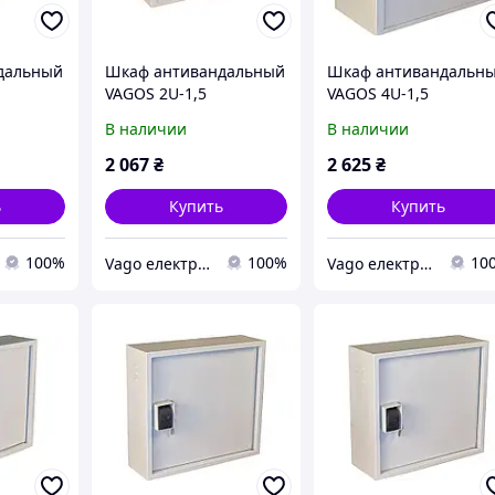
дальный
Шкаф антивандальный
Шкаф антивандальн
VAGOS 2U-1,5
VAGOS 4U-1,5
 VAGO
(500*550*150) VAGO
(500*550*250) VAGO
В наличии
В наличии
(020707)
(020708)
2 067
₴
2 625
₴
ь
Купить
Купить
100%
100%
10
Vago електрощитове та телекомунікаційне обладнання
Vago електрощитове та телекомунікаційне обладнання