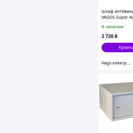
Шкаф антиван
VAGOS Super A
2U-1,5 (550*60
В наличии
VAGO (013003)
2 720
₴
Купит
Vago електрощитове та телекомунікаційне обладнання