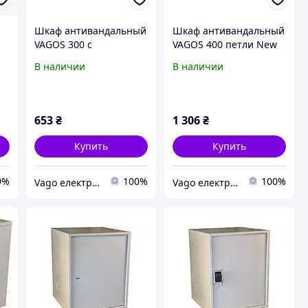
Шкаф антивандальный
Шкаф антивандальный
VAGOS 300 с
VAGOS 400 петли New
"крабовым" замком
(300*400*150) VAGO
В наличии
В наличии
New (200*300*140)
(008976)
VAGO (012985)
653
₴
1 306
₴
Купить
Купить
9%
100%
100%
Vago електрощитове та телекомунікаційне обладнання
Vago електрощитове та телекомунікаційне обладнання