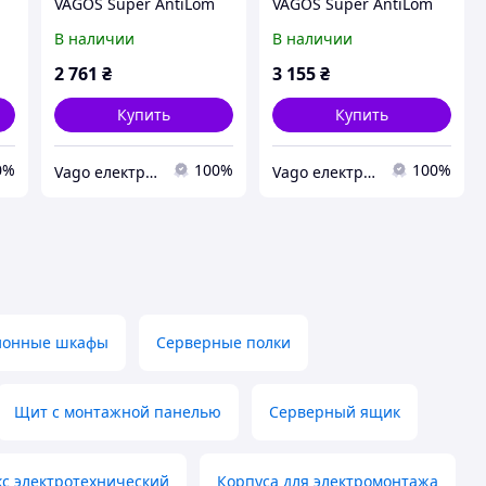
VAGOS Super AntiLom
VAGOS Super AntiLom
3U-1,5 (500*550*200)
9U-1,5 (410*530*450)
В наличии
В наличии
VAGO (013529)
VAGO (014759)
2 761
₴
3 155
₴
Купить
Купить
0%
100%
100%
Vago електрощитове та телекомунікаційне обладнання
Vago електрощитове та телекомунікаційне обладнання
ионные шкафы
Серверные полки
Щит с монтажной панелью
Серверный ящик
кс электротехнический
Корпуса для электромонтажа