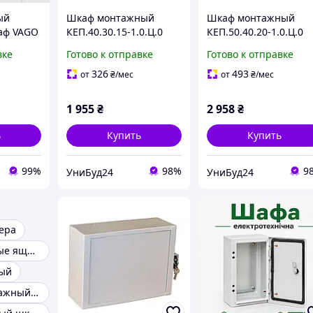
ый
Шкаф монтажный
Шкаф монтажный
аф VAGO
КЕП.40.30.15-1.0.Ц.0
КЕП.50.40.20-1.0.Ц.0
7U 19"
IP54 Vago
IP31 Vago
вке
Готово к отправке
Готово к отправке
, сталь
326
493
от
₴
/мес
от
₴
/мес
1 955
₴
2 958
₴
ь
Купить
Купить
99%
98%
9
УниБуд24
УниБуд24
ера
Антивандальные ящики
ый
Уличный монтажный шкаф