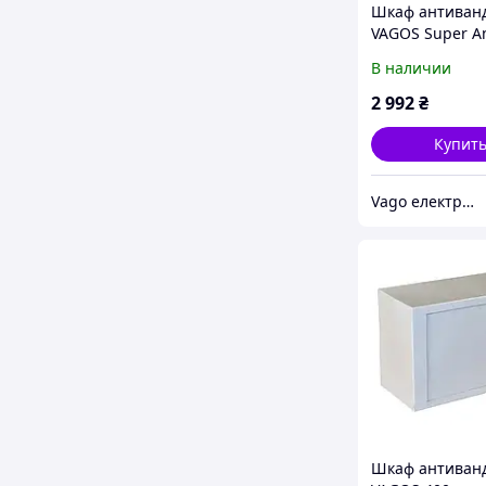
Шкаф антиван
VAGOS Super A
7U-1,5 (320*53
В наличии
VAGO (014181)
2 992
₴
Купит
Vago електрощитове та телекомунікаційне обладнання
Шкаф антиван