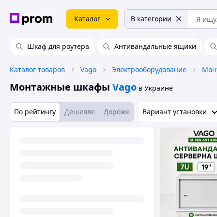
Каталог
В категории
Шкаф для роутера
Антивандальные ящики
Каталог товаров
Vago
Электрооборудование
Мон
Монтажные шкафы
Vago
в Украине
По рейтингу
Дешевле
Дороже
Вариант установки