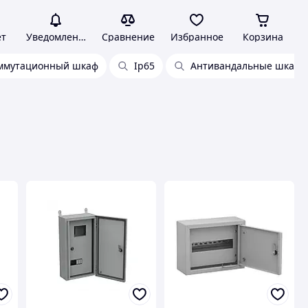
ет
Уведомления
Сравнение
Избранное
Корзина
ммутационный шкаф
Ip65
Антивандальные шкаф