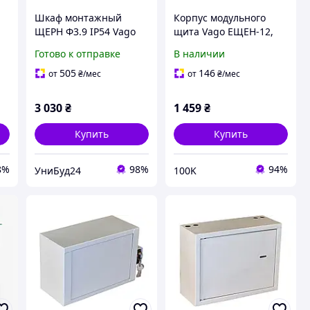
Шкаф монтажный
Корпус модульного
ЩЕРН Ф3.9 IP54 Vago
щита Vago ЕЩЕН-12,
навесной, 12 модулей,
Готово к отправке
В наличии
IP31, RAL 7035
505
146
от
₴
/мес
от
₴
/мес
3 030
₴
1 459
₴
Купить
Купить
8%
98%
94%
УниБуд24
100K