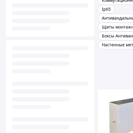
Ip65
Щиты монтаж