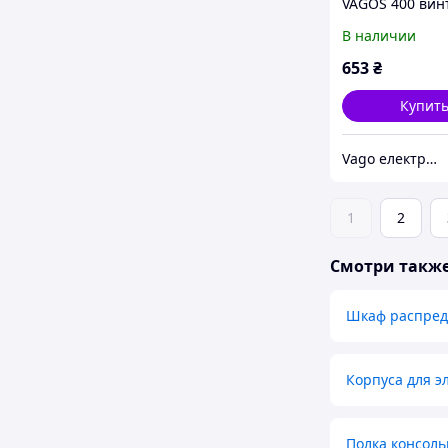
VAGOS 400 вин
(300*400*150)
В наличии
(008826)
653
₴
Купит
Vago електрощитове та телекомунікаційне обладнання
1
2
Смотри такж
Шкаф распред
Корпуса для э
Полка консоль