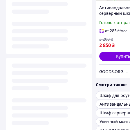
Антивандальн
серверный шк
Super Antilom 
Готово к отпра
настенный
530×320×450 мм
285
от
₴
/мес
1,5 мм
3 200
₴
2 850
₴
Купит
GOODS.ORG.UA
Смотри также
Шкаф для роут
Шкаф серверн