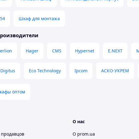
P54
Шкаф для монтажа
производители
erlion
Hager
CMS
Hypernet
E.NEXT
Digitus
Eco Technology
Ipcom
АСКО-УКРЕМ
кафы оптом
О нас
 продавцов
О prom.ua