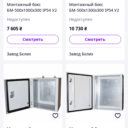
Монтажный бокс
Монтажный бокс
БМ-500х1000х300 IP54 У2
БМ-500х1300х300 IP54 У2
STANDART
STANDART
Недоступен
Недоступен
7 605
₴
10 730
₴
Смотреть
Смотреть
Завод Бєлих
Завод Бєлих