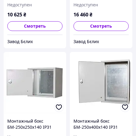
STANDART
STANDART
Недоступен
Недоступен
10 625
₴
16 460
₴
Смотреть
Смотреть
Завод Бєлих
Завод Бєлих
Монтажный бокс
Монтажный бокс
БМ-250х250х140 IP31
БМ-250х400х140 IP31
УХЛ3 STANDART
УХЛ3 STANDART