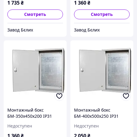
1 735
₴
1 360
₴
Смотреть
Смотреть
Завод Бєлих
Завод Бєлих
Монтажный бокс
Монтажный бокс
БМ-350х450х200 IP31
БМ-400х500х250 IP31
УХЛ3 STANDART
УХЛ3 STANDART
Недоступен
Недоступен
1 360
₴
2 050
₴