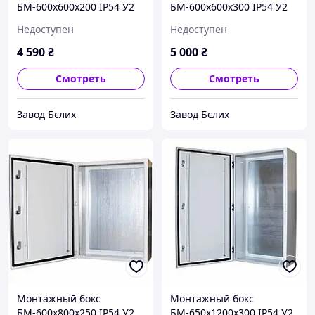
БМ-600х600х200 IP54 У2
БМ-600х600х300 IP54 У2
STANDART
STANDART
Недоступен
Недоступен
4 590
₴
5 000
₴
Смотреть
Смотреть
Завод Бєлих
Завод Бєлих
Монтажный бокс
Монтажный бокс
БМ-600х800х250 IP54 У2
БМ-650х1200х300 IP54 У2