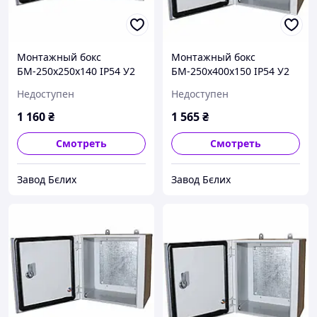
Монтажный бокс
Монтажный бокс
БМ-250х250х140 IP54 У2
БМ-250х400х150 IP54 У2
STANDART
STANDART
Недоступен
Недоступен
1 160
₴
1 565
₴
Смотреть
Смотреть
Завод Бєлих
Завод Бєлих