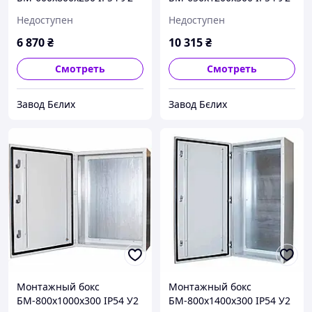
STANDART
STANDART
Недоступен
Недоступен
6 870
₴
10 315
₴
Смотреть
Смотреть
Завод Бєлих
Завод Бєлих
Монтажный бокс
Монтажный бокс
БМ-800х1000х300 IP54 У2
БМ-800х1400х300 IP54 У2