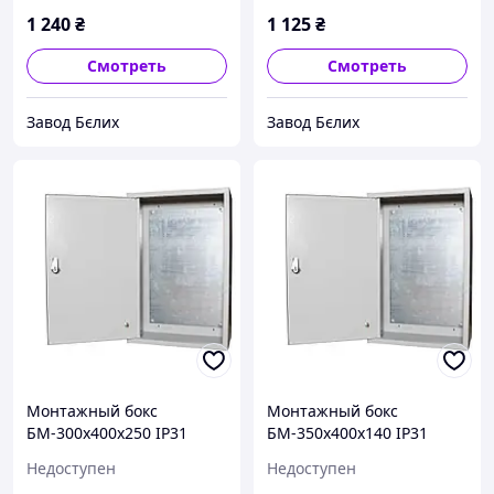
1 240
₴
1 125
₴
Смотреть
Смотреть
Завод Бєлих
Завод Бєлих
Монтажный бокс
Монтажный бокс
БМ-300х400х250 IP31
БМ-350х400х140 IP31
УХЛ3 STANDART
УХЛ3 STANDART
Недоступен
Недоступен