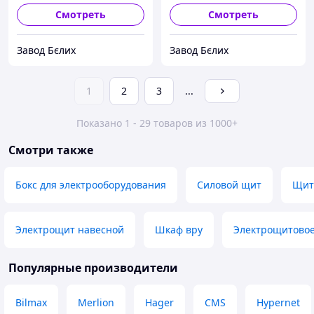
Смотреть
Смотреть
Завод Бєлих
Завод Бєлих
1
2
3
...
Показано 1 - 29 товаров из 1000+
Смотри также
Бокс для электрооборудования
Силовой щит
Щит
Электрощит навесной
Шкаф вру
Электрощитовое
Популярные производители
Bilmax
Merlion
Hager
CMS
Hypernet