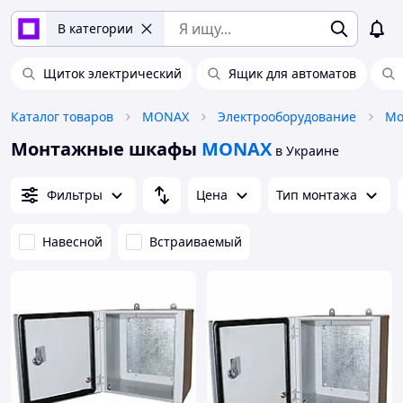
В категории
Щиток электрический
Ящик для автоматов
Каталог товаров
MONAX
Электрооборудование
Мо
Монтажные шкафы
MONAX
в Украине
Фильтры
Цена
Тип монтажа
Навесной
Встраиваемый