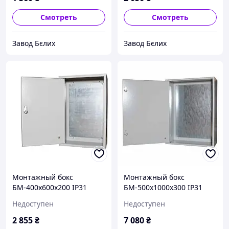
Смотреть
Смотреть
Завод Бєлих
Завод Бєлих
Монтажный бокс
Монтажный бокс
БМ-400х600х200 IP31
БМ-500х1000х300 IP31
УХЛ3 STANDART
УХЛ3 STANDART
Недоступен
Недоступен
2 855
₴
7 080
₴