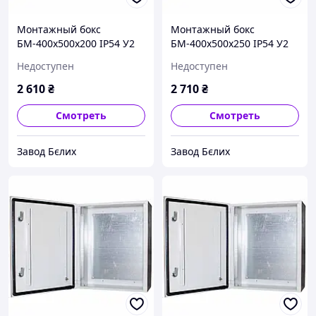
Монтажный бокс
Монтажный бокс
БМ-400х500х200 IP54 У2
БМ-400х500х250 IP54 У2
STANDART
STANDART
Недоступен
Недоступен
2 610
₴
2 710
₴
Смотреть
Смотреть
Завод Бєлих
Завод Бєлих