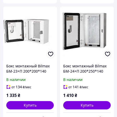
Бокс монтажный Bilmax
Бокс монтажный Bilmax
БМ-23+П 200*200*140
БМ-24+П 200*250*140
IP54 навесной с
IP54 навесной с
В наличии
В наличии
монтажной панелью
монтажной панелью
(металлический шкаф)
(металлический шкаф)
134
141
от
₴
/мес
от
₴
/мес
1 335
₴
1 410
₴
Купить
Купить