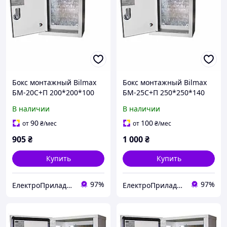
Бокс монтажный Bilmax
Бокс монтажный Bilmax
БМ-20C+П 200*200*100
БМ-25C+П 250*250*140
IP31 навесной с
IP31 навесной с
В наличии
В наличии
монтажной панелью
монтажной панелью
(металлический шкаф)
(металлический шкаф)
90
100
от
₴
/мес
от
₴
/мес
905
₴
1 000
₴
Купить
Купить
97%
97%
ЕлектроПриладТехСервіс
ЕлектроПриладТехСервіс