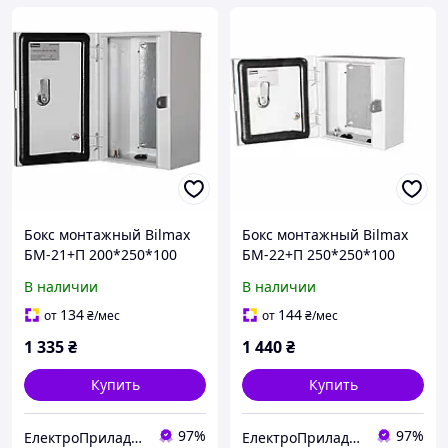
Бокс монтажный Bilmax
Бокс монтажный Bilmax
БМ-21+П 200*250*100
БМ-22+П 250*250*100
IP54 навесной с
IP54 навесной с
В наличии
В наличии
монтажной панелью
монтажной панелью
(металлический шкаф)
(металлический шкаф)
134
144
от
₴
/мес
от
₴
/мес
1 335
₴
1 440
₴
Купить
Купить
97%
97%
ЕлектроПриладТехСервіс
ЕлектроПриладТехСервіс