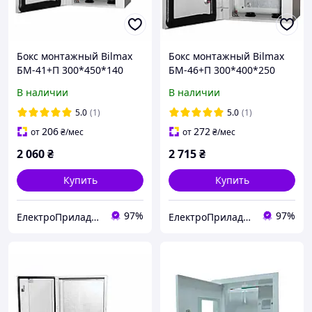
Бокс монтажный Bilmax
Бокс монтажный Bilmax
БМ-41+П 300*450*140
БМ-46+П 300*400*250
IP54 навесной с
IP54 навесной с
В наличии
В наличии
монтажной панелью
монтажной панелью
(металлический шкаф)
(металлический шкаф)
5.0
(1)
5.0
(1)
206
272
от
₴
/мес
от
₴
/мес
2 060
₴
2 715
₴
Купить
Купить
97%
97%
ЕлектроПриладТехСервіс
ЕлектроПриладТехСервіс