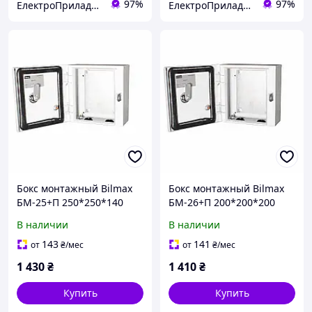
97%
97%
ЕлектроПриладТехСервіс
ЕлектроПриладТехСервіс
Бокс монтажный Bilmax
Бокс монтажный Bilmax
БМ-25+П 250*250*140
БМ-26+П 200*200*200
IP54 навесной с
IP54 навесной с
В наличии
В наличии
монтажной панелью
монтажной панелью
(металлический шкаф)
(металлический шкаф)
143
141
от
₴
/мес
от
₴
/мес
1 430
₴
1 410
₴
Купить
Купить