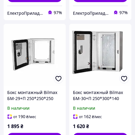
97%
97%
ЕлектроПриладТехСервіс
ЕлектроПриладТехСервіс
Бокс монтажный Bilmax
Бокс монтажный Bilmax
БМ-29+П 250*250*250
БМ-30+П 250*300*140
IP54 навесной с
IP54 навесной с
В наличии
В наличии
монтажной панелью
монтажной панелью
(металлический шкаф)
(металлический шкаф)
190
162
от
₴
/мес
от
₴
/мес
1 895
₴
1 620
₴