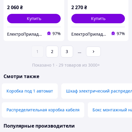
2 060
₴
2 270
₴
Купить
Купить
97%
97%
ЕлектроПриладТехСервіс
ЕлектроПриладТехСервіс
1
2
3
...
Показано 1 - 29 товаров из 3000+
Смотри также
Коробка под 1 автомат
Шкаф электрический распреде
Распределительная коробка кабеля
Бокс монтажный н
Популярные производители