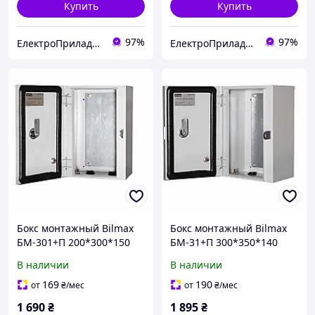
Купить
Купить
97%
97%
ЕлектроПриладТехСервіс
ЕлектроПриладТехСервіс
Бокс монтажный Bilmax
Бокс монтажный Bilmax
БМ-301+П 200*300*150
БМ-31+П 300*350*140
IP54 навесной с
IP54 навесной с
В наличии
В наличии
монтажной панелью
монтажной панелью
(металлический шкаф)
(металлический шкаф)
169
190
от
₴
/мес
от
₴
/мес
1 690
₴
1 895
₴