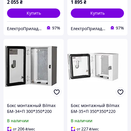
2 055
₴
1 895
₴
Купить
Купить
97%
97%
ЕлектроПриладТехСервіс
ЕлектроПриладТехСервіс
Бокс монтажный Bilmax
Бокс монтажный Bilmax
БМ-34+П 300*350*200
БМ-35+П 350*350*220
IP54 навесной с
IP54 навесной с
В наличии
В наличии
монтажной панелью
монтажной панелью
(металлический шкаф)
(металлический шкаф)
206
227
от
₴
/мес
от
₴
/мес