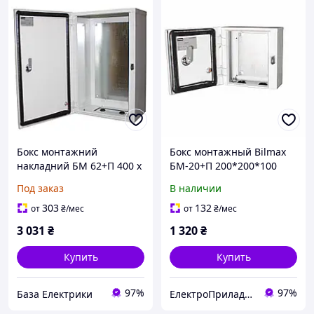
Бокс монтажний
Бокс монтажный Bilmax
накладний БМ 62+П 400 х
БМ-20+П 200*200*100
600 х 200mm IP54
IP54 навесной с
Под заказ
В наличии
монтажной панелью
(металлический шкаф)
303
132
от
₴
/мес
от
₴
/мес
3 031
₴
1 320
₴
Купить
Купить
97%
97%
База Електрики
ЕлектроПриладТехСервіс