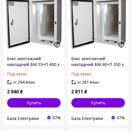
Бокс монтажний
Бокс монтажний
накладний БМ 55+П 400 х
накладний БМ 60+П 350 х
550 х 240mm IP54
600 х 220mm IP54
Под заказ
Под заказ
294
281
от
₴
/мес
от
₴
/мес
2 940
₴
2 811
₴
Купить
Купить
97%
97%
База Електрики
База Електрики