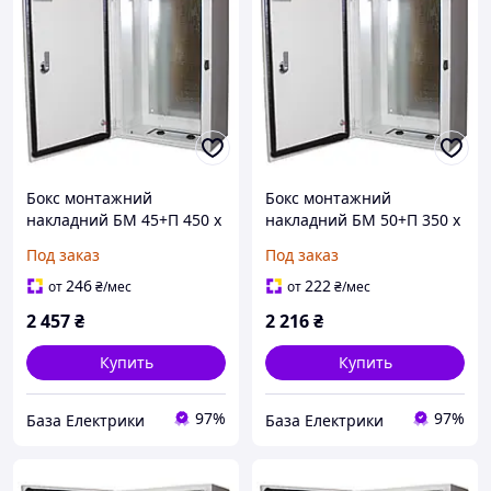
Бокс монтажний
Бокс монтажний
накладний БМ 45+П 450 х
накладний БМ 50+П 350 х
450 х 220mm IP54
500 х 220mm IP54
Под заказ
Под заказ
246
222
от
₴
/мес
от
₴
/мес
2 457
₴
2 216
₴
Купить
Купить
97%
97%
База Електрики
База Електрики