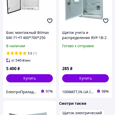
Бокс монтажный Bilmax
Щиток учета и
БМ-71+П 400*700*250
распределения ЯУР-1В-2
IP54 навесной с
стандарт врезной монтаж
В наличии
Готово к отправке
монтажной панелью
0967
(металлический шкаф)
5.0
(1)
540
от
₴
/мес
5 400
₴
285
₴
Купить
Купить
97%
98%
ЕлектроПриладТехСервіс
100WATT.IN.UA ІНТЕРНЕТ-МАГАЗИН
Смотри также
Щиток электрический