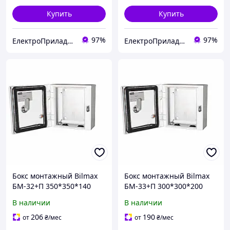
Купить
Купить
97%
97%
ЕлектроПриладТехСервіс
ЕлектроПриладТехСервіс
Бокс монтажный Bilmax
Бокс монтажный Bilmax
БМ-32+П 350*350*140
БМ-33+П 300*300*200
IP54 навесной с
IP54 навесной с
В наличии
В наличии
монтажной панелью
монтажной панелью
(металлический шкаф)
(металлический шкаф)
206
190
от
₴
/мес
от
₴
/мес