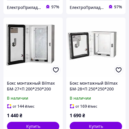
97%
97%
ЕлектроПриладТехСервіс
ЕлектроПриладТехСервіс
Бокс монтажный Bilmax
Бокс монтажный Bilmax
БМ-27+П 200*250*200
БМ-28+П 250*250*200
IP54 навесной с
IP54 навесной с
В наличии
В наличии
монтажной панелью
монтажной панелью
(металлический шкаф)
(металлический шкаф)
144
169
от
₴
/мес
от
₴
/мес
1 440
₴
1 690
₴
Купить
Купить