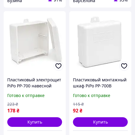
Бузина
Барселона
Пластиковый электрощит
Пластиковый монтажный
PiPo PP-700 навесной
шкаф PiPo PP-700B
шкаф компактный для
навесной мини-щит для
Готово к отправке
Готово к отправке
внутренней проводки
небольших сетей
223
₴
115
₴
178
₴
92
₴
Купить
Купить