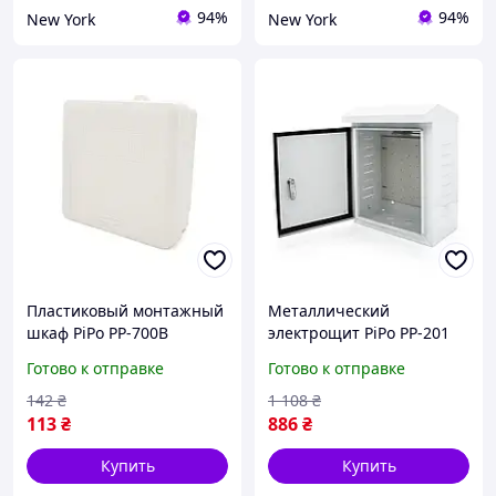
94%
94%
New York
New York
Пластиковый монтажный
Металлический
шкаф PiPo PP-700B
электрощит PiPo PP-201
навесной мини-щит для
навесной монтаж для
Готово к отправке
Готово к отправке
небольших сетей newyork
распределительных
систем buzyna
142
₴
1 108
₴
113
₴
886
₴
Купить
Купить