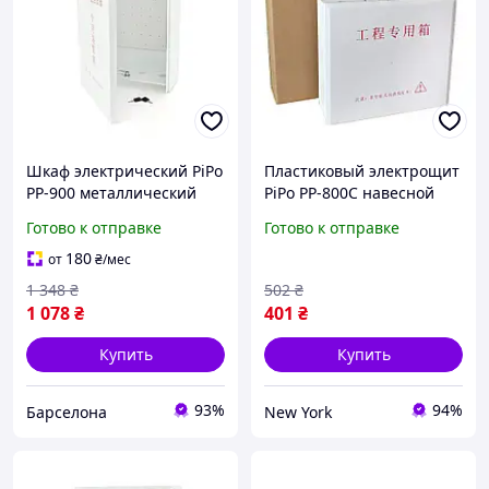
Шкаф электрический PiPo
Пластиковый электрощит
PP-900 металлический
PiPo PP-800C навесной
350х150х480 мм для
300×100×280 мм Ш×Г×В
Готово к отправке
Готово к отправке
монтажа оборудования
для сложных
электрических систем
180
от
₴
/мес
newyork
1 348
₴
502
₴
1 078
₴
401
₴
Купить
Купить
93%
94%
Барселона
New York