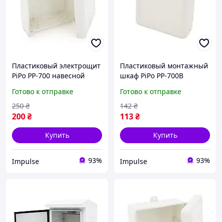
Пластиковый электрощит
Пластиковый монтажный
PiPo PP-700 навесной
шкаф PiPo PP-700B
шкаф компактный для
навесной мини-щит для
Готово к отправке
Готово к отправке
внутренней проводки
небольших сетей impulse
impulse
250
₴
142
₴
200
₴
113
₴
Купить
Купить
93%
93%
Impulse
Impulse