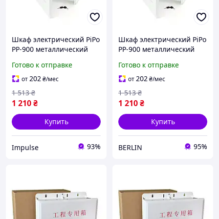
Шкаф электрический PiPo
Шкаф электрический PiPo
PP-900 металлический
PP-900 металлический
350х150х480 мм для
350х150х480 мм для
Готово к отправке
Готово к отправке
монтажа оборудования
монтажа оборудования
impulse
berlin
202
202
от
₴
/мес
от
₴
/мес
1 513
₴
1 513
₴
1 210
₴
1 210
₴
Купить
Купить
93%
95%
Impulse
BERLIN