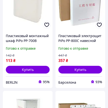
Пластиковый монтажный
Пластиковый электрощит
шкаф PiPo PP-700B
PiPo PP-800C навесной
навесной мини-щит для
300×100×280 мм Ш×Г×В
Готово к отправке
Готово к отправке
небольших сетей berlin
для сложных
электрических систем
142
₴
447
₴
113
₴
357
₴
Купить
Купить
95%
93%
BERLIN
Барселона