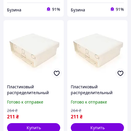
91%
91%
Бузина
Бузина
Пластиковый
Пластиковый
распределительный
распределительный
шкаф PiPo PP-700C
шкаф PiPo PP-700C
Готово к отправке
Готово к отправке
навесной для
навесной для
промышленных систем
промышленных систем
264
₴
264
₴
impulse
berlin
211
₴
211
₴
Купить
Купить