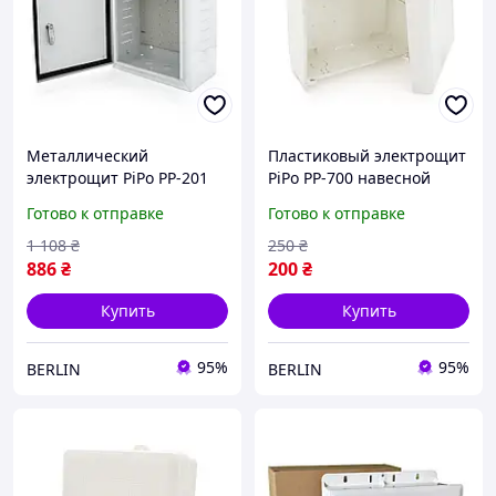
Металлический
Пластиковый электрощит
электрощит PiPo PP-201
PiPo PP-700 навесной
навесной монтаж для
шкаф компактный для
Готово к отправке
Готово к отправке
распределительных
внутренней проводки
систем berlin
berlin
1 108
₴
250
₴
886
₴
200
₴
Купить
Купить
95%
95%
BERLIN
BERLIN