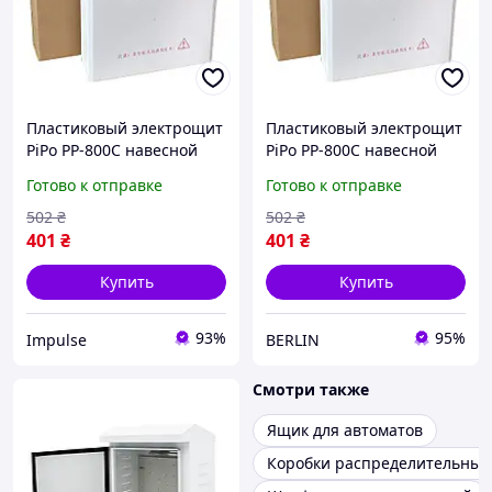
Пластиковый электрощит
Пластиковый электрощит
PiPo PP-800C навесной
PiPo PP-800C навесной
300×100×280 мм Ш×Г×В
300×100×280 мм Ш×Г×В
Готово к отправке
Готово к отправке
для сложных
для сложных
электрических систем
электрических систем
502
₴
502
₴
impulse
berlin
401
₴
401
₴
Купить
Купить
93%
95%
Impulse
BERLIN
Смотри также
Ящик для автоматов
Коробки распределительные