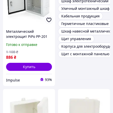
Шкаф электротехнический
Уличный монтажный шкаф
Кабельная продукция
Герметичные пластиковые к
Шкаф навесной металлическ
Металлический
электрощит PiPo PP-201
Щит управления
навесной монтаж для
Готово к отправке
Корпуса для электрооборудо
распределительных
систем impulse
1 108
₴
Щит с монтажной панелью
886
₴
Купить
93%
Impulse