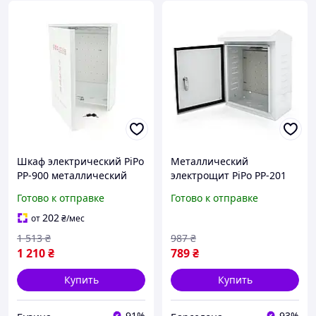
Шкаф электрический PiPo
Металлический
PP-900 металлический
электрощит PiPo PP-201
350х150х480 мм для
навесной монтаж для
Готово к отправке
Готово к отправке
монтажа оборудования
распределительных
buzyna
систем
202
от
₴
/мес
1 513
₴
987
₴
1 210
₴
789
₴
Купить
Купить
91%
93%