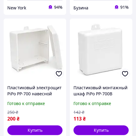
94%
91%
New York
Бузина
Пластиковый электрощит
Пластиковый монтажный
PiPo PP-700 навесной
шкаф PiPo PP-700B
шкаф компактный для
навесной мини-щит для
Готово к отправке
Готово к отправке
внутренней проводки
небольших сетей buzyna
buzyna
250
₴
142
₴
200
₴
113
₴
Купить
Купить