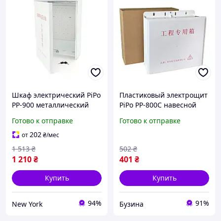
Шкаф электрический PiPo
Пластиковый электрощит
PP-900 металлический
PiPo PP-800C навесной
350х150х480 мм для
300×100×280 мм Ш×Г×В
Готово к отправке
Готово к отправке
монтажа оборудования
для сложных
newyork
электрических систем
202
от
₴
/мес
buzyna
1 513
₴
502
₴
1 210
₴
401
₴
Купить
Купить
94%
91%
New York
Бузина