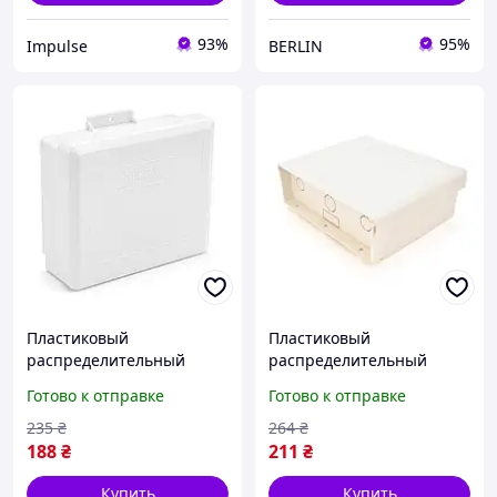
93%
95%
Impulse
BERLIN
Пластиковый
Пластиковый
распределительный
распределительный
шкаф PiPo PP-700C
шкаф PiPo PP-700C
Готово к отправке
Готово к отправке
навесной для
навесной для
промышленных систем
промышленных систем
235
₴
264
₴
newyork
188
₴
211
₴
Купить
Купить