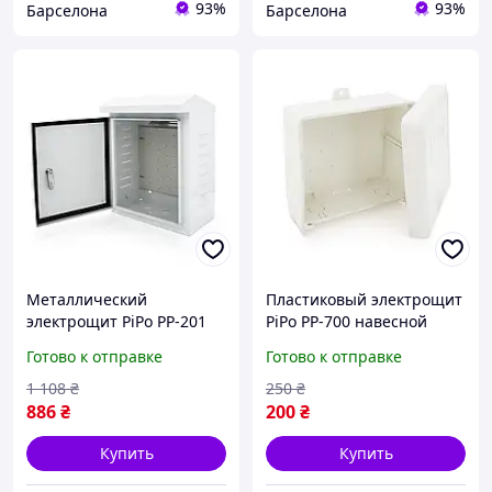
93%
93%
Барселона
Барселона
Металлический
Пластиковый электрощит
электрощит PiPo PP-201
PiPo PP-700 навесной
навесной монтаж для
шкаф компактный для
Готово к отправке
Готово к отправке
распределительных
внутренней проводки
систем newyork
newyork
1 108
₴
250
₴
886
₴
200
₴
Купить
Купить