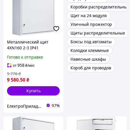
Коробки распределительные
Щит на 24 модуля
Уличный прожектор
Щиты распределительные
Боксы под автоматы
Металлический щит
4XN160 2-3 IP41
Колодки клеммные
В500*Ш550*Г160
Готово к отправке
Навесные шкафы
наружный 1101400
958
от
₴
/мес
Короб для проводов
9 776
₴
9 580
.50
₴
Купить
97%
ЕлектроПриладТехСервіс