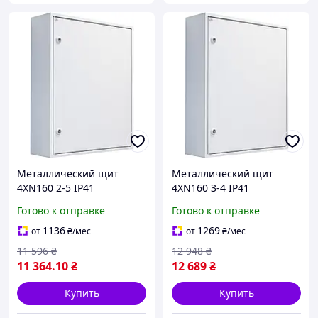
Металлический щит
Металлический щит
4XN160 2-5 IP41
4XN160 3-4 IP41
В800*Ш550*Г160
В650*Ш800*Г160
Готово к отправке
Готово к отправке
наружный 1101402
наружный 1101406
1136
1269
от
₴
/мес
от
₴
/мес
11 596
₴
12 948
₴
11 364
.10
₴
12 689
₴
Купить
Купить