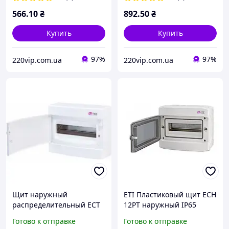
566
.10
₴
892
.50
₴
Купить
Купить
97%
97%
220vip.com.ua
220vip.com.ua
Щит наружный
ETI Пластиковый щит ECH
распределительный ECT
12PT наружный IP65
12PО 12 модулей (белая
001101062
Готово к отправке
Готово к отправке
дверь) IP-40 ETI