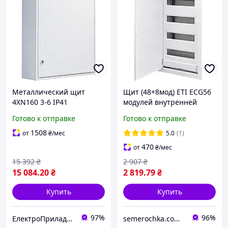
Металлический щит
Щит (48+8мод) ETI ECG56
4XN160 3-6 IP41
модулей внутренней
В950*Ш800*Г160
установки с металл
Готово к отправке
Готово к отправке
наружный 1101408
дверцей бокс ЕТИ, шкаф
1101028
1508
от
₴
/мес
5.0
(1)
470
от
₴
/мес
15 392
₴
2 907
₴
15 084
.20
₴
2 819
.79
₴
Купить
Купить
97%
96%
ЕлектроПриладТехСервіс
semerochka.com.ua