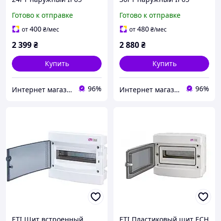
001101063
001101064
Готово к отправке
Готово к отправке
400
480
от
₴
/мес
от
₴
/мес
2 399
₴
2 880
₴
Купить
Купить
96%
96%
Интернет магазин GSM-V
Интернет магазин GSM-V
ETI Щит встроенный
ETI Пластиковый щит ECH