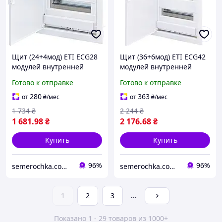
Щит (24+4мод) ETI ECG28
Щит (36+6мод) ETI ECG42
модулей внутренней
модулей внутренней
установки с металл
установки с металл
Готово к отправке
Готово к отправке
дверцей бокс ЕТИ, шкаф
дверцей бокс ЕТИ, шкаф
1101026
1101027
280
363
от
₴
/мес
от
₴
/мес
1 734
₴
2 244
₴
1 681
.98
₴
2 176
.68
₴
Купить
Купить
96%
96%
semerochka.com.ua
semerochka.com.ua
1
2
3
...
Показано 1 - 29 товаров из 1000+