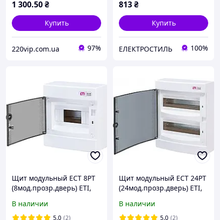
1 300
.50
₴
813
₴
Купить
Купить
97%
100%
220vip.com.ua
ЕЛЕКТРОСТИЛЬ
Щит модульный ECT 8PT
Щит модульный ECT 24PT
(8мод.прозр.дверь) ETI,
(24мод.прозр.дверь) ETI,
наружный 1101000,
наружный 1101003,
В наличии
В наличии
распределительный бокс
распределительный бокс
5.0
(2)
5.0
(2)