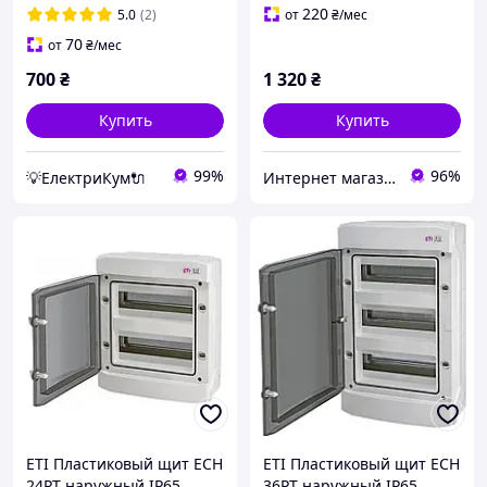
220
5.0
(2)
от
₴
/мес
70
от
₴
/мес
700
₴
1 320
₴
Купить
Купить
99%
96%
💡ЕлектриКум🔌
Интернет магазин GSM-V
ETI Пластиковый щит ECH
ETI Пластиковый щит ECH
24PT наружный IP65
36PT наружный IP65