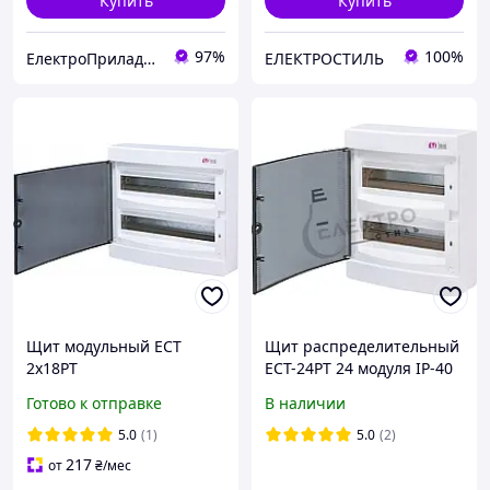
Купить
Купить
97%
100%
ЕлектроПриладТехСервіс
ЕЛЕКТРОСТИЛЬ
Щит модульный ECT
Щит распределительный
2x18PT
ECT-24PT 24 модуля IP-40
(36мод.прозр.дверь) ETI,
ETI (1101003), наружная
Готово к отправке
В наличии
наружный 1101081,
установка, прозрачный.
распределительный бокс
5.0
(1)
5.0
(2)
217
от
₴
/мес