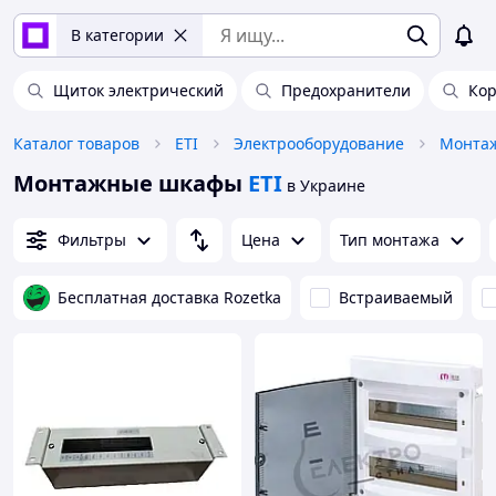
В категории
Щиток электрический
Предохранители
Кор
Каталог товаров
ETI
Электрооборудование
Монтаж
Монтажные шкафы
ETI
в Украине
Фильтры
Цена
Тип монтажа
Бесплатная доставка Rozetka
Встраиваемый