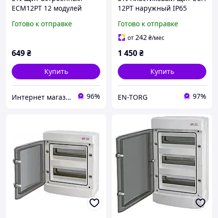
ECМ12PT 12 модулей
12PT наружный IP65
001101011
001101062
Готово к отправке
Готово к отправке
242
от
₴
/мес
649
₴
1 450
₴
Купить
Купить
96%
97%
Интернет магазин GSM-V
EN-TORG