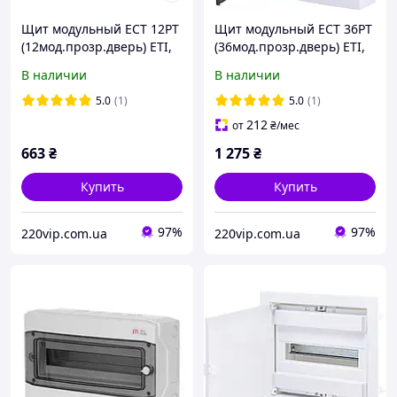
Щит модульный ECT 12PT
Щит модульный ECT 36PT
(12мод.прозр.дверь) ETI,
(36мод.прозр.дверь) ETI,
наружный 1101001,
наружный 1101004,
В наличии
В наличии
распределительный бокс
распределительный бокс
5.0
(1)
5.0
(1)
212
от
₴
/мес
663
₴
1 275
₴
Купить
Купить
97%
97%
220vip.com.ua
220vip.com.ua