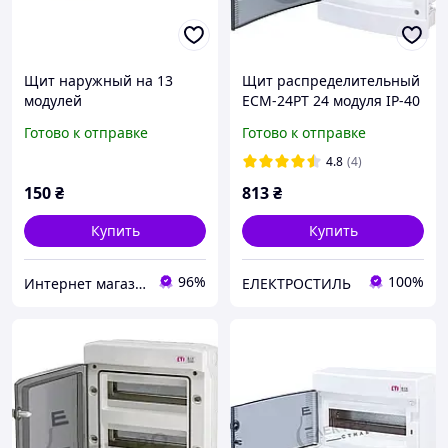
Щит наружный на 13
Щит распределительный
модулей
ECM-24PT 24 модуля IP-40
ETI (1101012), внутренняя
Готово к отправке
Готово к отправке
установка, прозрачный.
4.8
(4)
150
₴
813
₴
Купить
Купить
96%
100%
Интернет магазин GSM-V
ЕЛЕКТРОСТИЛЬ