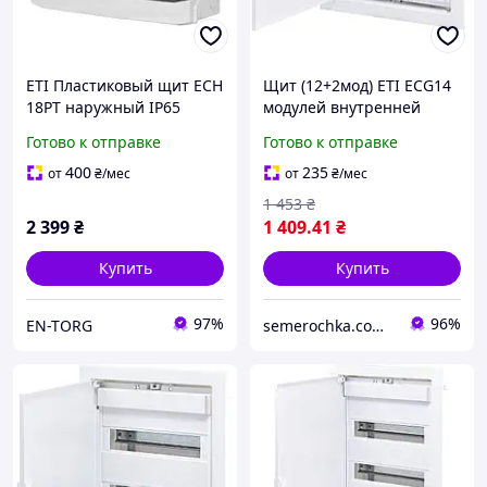
ETI Пластиковый щит ECH
Щит (12+2мод) ETI ECG14
18PT наружный IP65
модулей внутренней
001100350
установки с металл дв ETI
Готово к отправке
Готово к отправке
ECG14 бокс ЕТИ, шкаф
1101025
400
235
от
₴
/мес
от
₴
/мес
1 453
₴
2 399
₴
1 409
.41
₴
Купить
Купить
97%
96%
EN-TORG
semerochka.com.ua