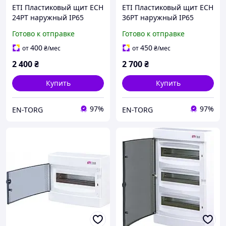
ETI Пластиковый щит ECH
ETI Пластиковый щит ECH
24PT наружный IP65
36PT наружный IP65
001101063
001101064
Готово к отправке
Готово к отправке
400
450
от
₴
/мес
от
₴
/мес
2 400
₴
2 700
₴
Купить
Купить
97%
97%
EN-TORG
EN-TORG