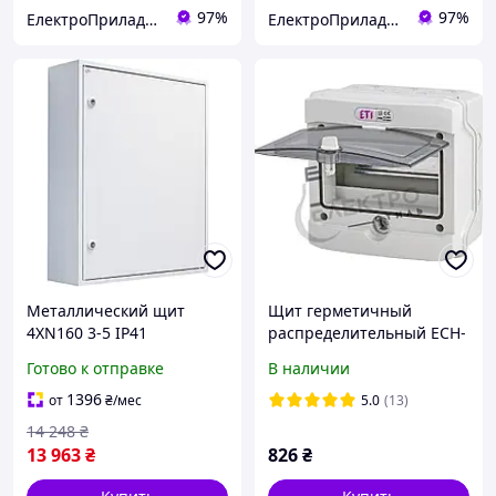
97%
97%
ЕлектроПриладТехСервіс
ЕлектроПриладТехСервіс
Металлический щит
Щит герметичный
4XN160 3-5 IP41
распределительный ECH-
В800*Ш800*Г160
8G 8 модулей IP-65 ETI
Готово к отправке
В наличии
наружный 1101407
1101061 наружный
прозрачная
1396
от
₴
/мес
5.0
(13)
вертикальная дверка
14 248
₴
13 963
₴
826
₴