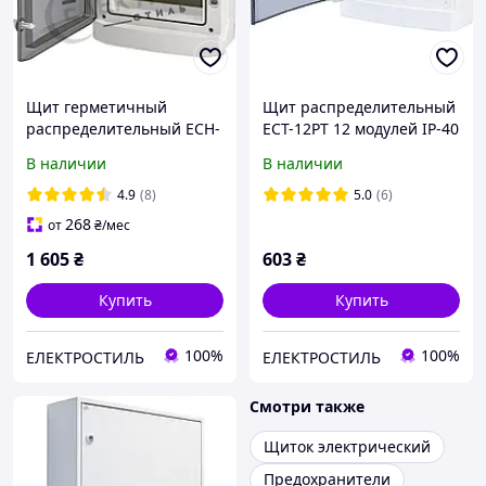
Щит герметичный
Щит распределительный
распределительный ECH-
ECT-12PT 12 модулей IP-40
24PT 24 модуля IP-65 ETI
ETI (1101001), наружная
В наличии
В наличии
(1101063), наружная
установка, прозрачный.
установка, прозрачный.
4.9
(8)
5.0
(6)
268
от
₴
/мес
1 605
₴
603
₴
Купить
Купить
100%
100%
ЕЛЕКТРОСТИЛЬ
ЕЛЕКТРОСТИЛЬ
Смотри также
Щиток электрический
Предохранители