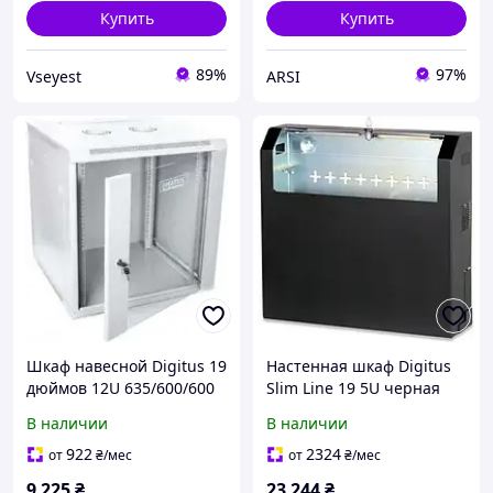
Купить
Купить
89%
97%
Vseyest
ARSI
Шкаф навесной Digitus 19
Настенная шкаф Digitus
дюймов 12U 635/600/600
Slim Line 19 5U черная
мм со стеклянными
RAL серверная
В наличии
В наличии
дверями серый
922
2324
от
₴
/мес
от
₴
/мес
9 225
₴
23 244
₴