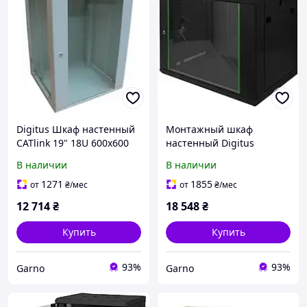
Digitus Шкаф настенный
Монтажный шкаф
CATlink 19" 18U 600x600
настенный Digitus
RAL7035 навесной
Dynamic Basic
В наличии
В наличии
DN1909UECSW 9U 600х450
мм
1271
1855
от
₴
/мес
от
₴
/мес
12 714
₴
18 548
₴
Купить
Купить
93%
93%
Garno
Garno