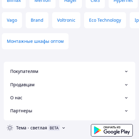
Bilmax
Merlion
Hager
CMS
Hypernet
Vago
Brand
Voltronic
Eco Technology
I
Монтажные шкафы оптом
Покупателям
Продавцам
О нас
Партнеры
Тема
-
светлая
BETA