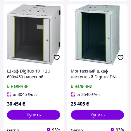
Шкаф Digitus 19" 12U
Монтажный шкаф
600x450 навесной
настенный Digitus DN-
монтажный
1912U-6/6-SW 19" 12U
В наличии
В наличии
600x600
3045
2540
от
₴
/мес
от
₴
/мес
30 454
₴
25 405
₴
Купить
Купить
93%
93%
Garno
Garno