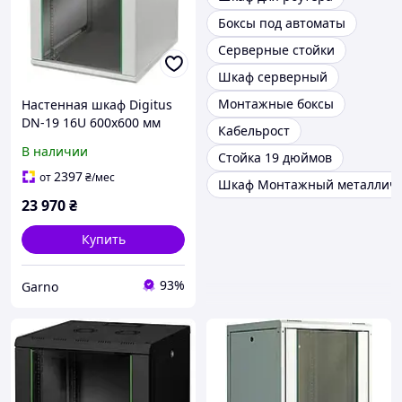
Боксы под автоматы
Серверные стойки
Шкаф серверный
Монтажные боксы
Настенная шкаф Digitus
DN-19 16U 600x600 мм
Кабельрост
серая RAL 7035
В наличии
Стойка 19 дюймов
2397
от
₴
/мес
Шкаф Монтажный металлич
23 970
₴
Купить
93%
Garno