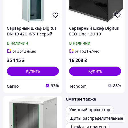
Серверный шкаф Digitus
Серверный шкаф Digitus
DN-19 42U-6/6-1 серый
ECO-Line 12U 19"
600x600 мм IP20
настенный 540x400 мм
В наличии
В наличии
3512
1621
от
₴
/мес
от
₴
/мес
35 115
₴
16 208
₴
Купить
Купить
93%
88%
Garno
Techdom
Смотри также
Уличный прожектор
Щиты распределительные
Шкаф для роутера