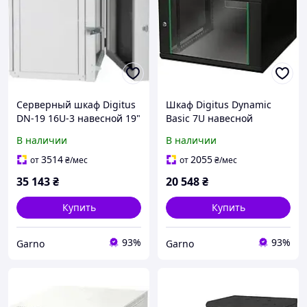
Серверный шкаф Digitus
Шкаф Digitus Dynamic
DN-19 16U-3 навесной 19"
Basic 7U навесной
600x600 мм
600x600 мм черный
В наличии
В наличии
3514
2055
от
₴
/мес
от
₴
/мес
35 143
₴
20 548
₴
Купить
Купить
93%
93%
Garno
Garno