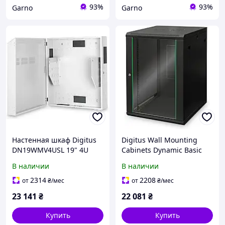
93%
93%
Garno
Garno
Настенная шкаф Digitus
Digitus Wall Mounting
DN19WMV4USL 19" 4U
Cabinets Dynamic Basic
640x220 серый
Series - 600X600 Mm
В наличии
В наличии
(DN1916U66ECSW)
2314
2208
от
₴
/мес
от
₴
/мес
23 141
₴
22 081
₴
Купить
Купить