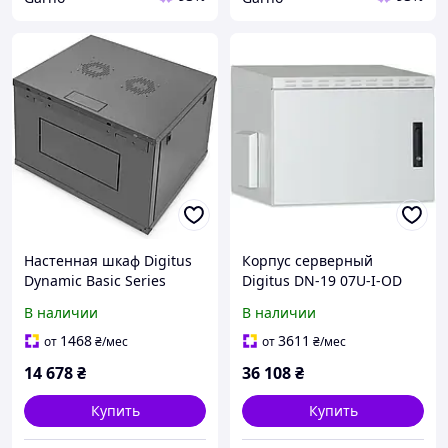
Настенная шкаф Digitus
Корпус серверный
Dynamic Basic Series
Digitus DN-19 07U-I-OD
600x600 мм 9U черная
IP55 навесной 19 дюймов
В наличии
В наличии
1468
3611
от
₴
/мес
от
₴
/мес
14 678
₴
36 108
₴
Купить
Купить