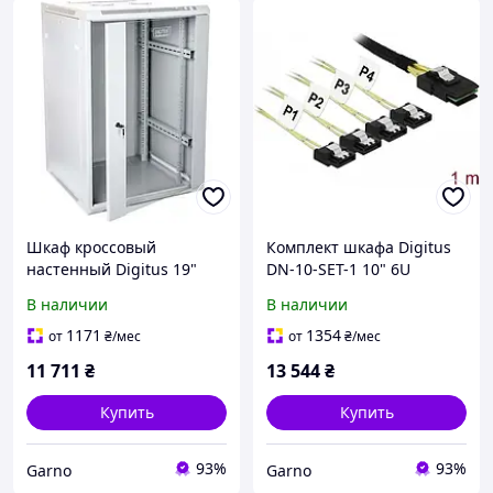
Шкаф кроссовый
Комплект шкафа Digitus
настенный Digitus 19"
DN-10-SET-1 10" 6U
15U 600х769х600 мм
сетевой навесной
В наличии
В наличии
серый
1171
1354
от
₴
/мес
от
₴
/мес
11 711
₴
13 544
₴
Купить
Купить
93%
93%
Garno
Garno