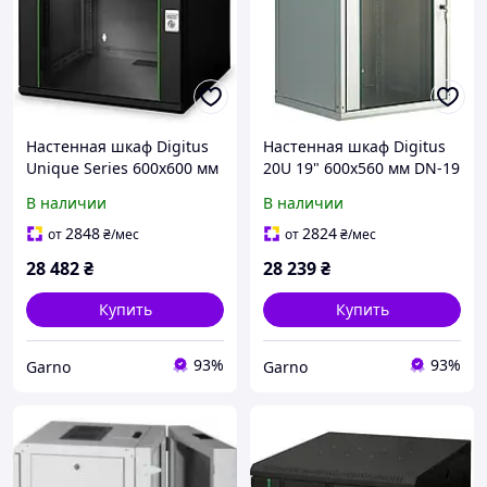
Настенная шкаф Digitus
Настенная шкаф Digitus
Unique Series 600x600 мм
20U 19" 600x560 мм DN-19
20U DN1920U66SW
20U-6/6
В наличии
В наличии
2848
2824
от
₴
/мес
от
₴
/мес
28 482
₴
28 239
₴
Купить
Купить
93%
93%
Garno
Garno