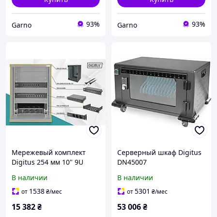
93%
93%
Garno
Garno
Мережевый комплект
Серверный шкаф Digitus
Digitus 254 мм 10" 9U
DN45007
312х300 мм черный
В наличии
В наличии
1538
5301
от
₴
/мес
от
₴
/мес
15 382
₴
53 006
₴