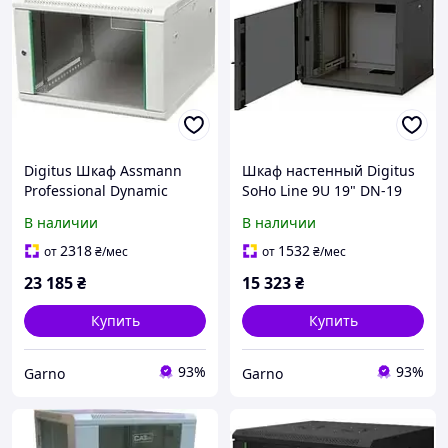
Digitus Шкаф Assmann
Шкаф настенный Digitus
Professional Dynamic
SoHo Line 9U 19" DN-19
Basic Series 7U навесной
09-U-SW черный
В наличии
В наличии
600x600 мм
2318
1532
от
₴
/мес
от
₴
/мес
23 185
₴
15 323
₴
Купить
Купить
93%
93%
Garno
Garno