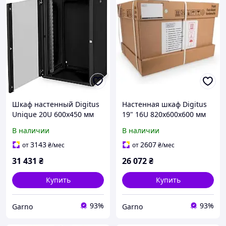
Шкаф настенный Digitus
Настенная шкаф Digitus
Unique 20U 600x450 мм
19" 16U 820x600x600 мм
черный (DN1920USW)
RAL9005 черная
В наличии
В наличии
3143
2607
от
₴
/мес
от
₴
/мес
31 431
₴
26 072
₴
Купить
Купить
93%
93%
Garno
Garno