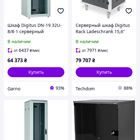
Шкаф Digitus DN-19 32U-
Серверный шкаф Digitus
8/8-1 серверный
Rack Ladeschrank 15,6"
1609x800x800 мм
USB-C 30 мобильный
В наличии
В наличии
1260x824x650 мм
6437
7971
от
₴
/мес
от
₴
/мес
64 373
₴
79 707
₴
Купить
Купить
93%
88%
Garno
Techdom