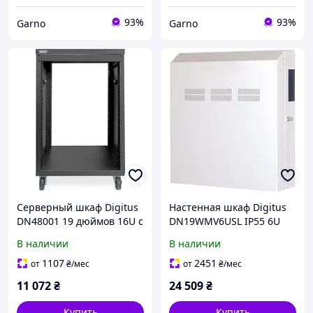
93%
93%
Garno
Garno
Серверный шкаф Digitus
Настенная шкаф Digitus
DN48001 19 дюймов 16U с
DN19WMV6USL IP55 6U
кастерами
серый 80х64х31 см
В наличии
В наличии
1107
2451
от
₴
/мес
от
₴
/мес
11 072
₴
24 509
₴
Купить
Купить