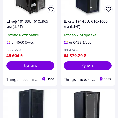
Шкаф 19" 33U, 610х865
Шкаф 19" 45U, 610х1055
мм (Ш*Г)
мм (Ш*Г)
Готово к отправке
Готово к отправке
4660
6438
от
₴
/мес
от
₴
/мес
58 255
₴
80 474
₴
46 604
₴
64 379
.20
₴
Купить
Купить
99%
99%
Things – все, что нужно, под рукой
Things – все, что нужно, под рукой