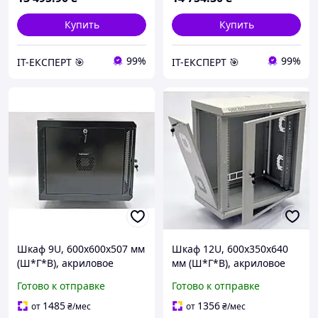
Купить
Купить
99%
99%
ІТ-ЕКСПЕРТ 🎯
ІТ-ЕКСПЕРТ 🎯
Шкаф 9U, 600х600х507 мм
Шкаф 12U, 600х350х640
(Ш*Г*В), акриловое
мм (Ш*Г*В), акриловое
стекло, черный
стекло, серый
Готово к отправке
Готово к отправке
1485
1356
от
₴
/мес
от
₴
/мес