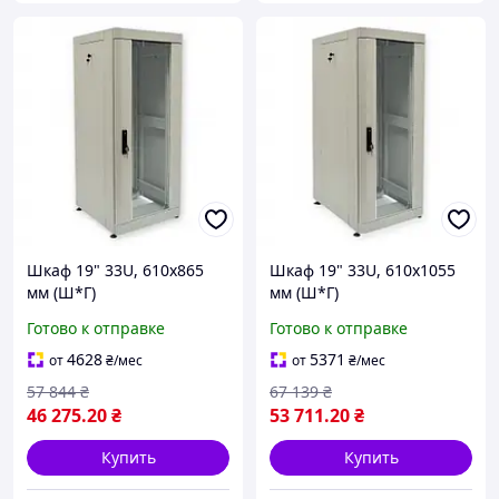
Шкаф 19" 33U, 610х865
Шкаф 19" 33U, 610х1055
мм (Ш*Г)
мм (Ш*Г)
Готово к отправке
Готово к отправке
4628
5371
от
₴
/мес
от
₴
/мес
57 844
₴
67 139
₴
46 275
.20
₴
53 711
.20
₴
Купить
Купить