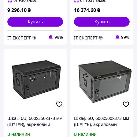
930
1637
от
₴
/мес
от
₴
/мес
9 296
.10
₴
16 374
.60
₴
Купить
Купить
99%
99%
ІТ-ЕКСПЕРТ 🎯
ІТ-ЕКСПЕРТ 🎯
Шкаф 6U, 600х350х373 мм
Шкаф 6U, 600х500х373 мм
(Ш*Г*В), акриловый
(Ш*Г*В), акриловый
стекло
стекло
В наличии
В наличии