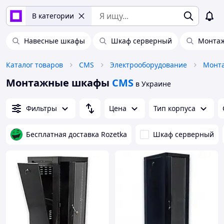
В категории
Навесные шкафы
Шкаф серверный
Монтаж
Каталог товаров
CMS
Электрооборудование
Монта
Монтажные шкафы
CMS
в Украине
Фильтры
Цена
Тип корпуса
Бесплатная доставка Rozetka
Шкаф серверный