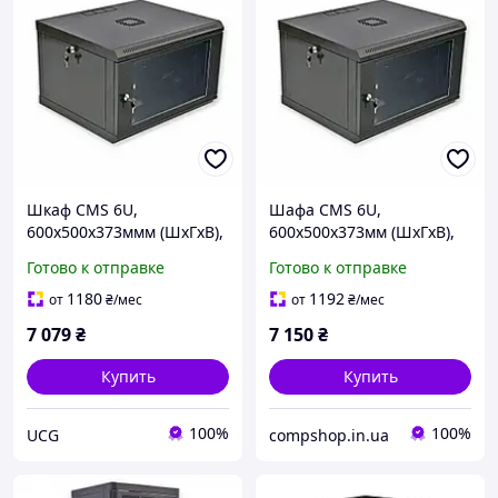
Шкаф CMS 6U,
Шафа CMS 6U,
600x500x373ммм (ШxГxВ),
600x500x373мм (ШxГxВ),
эконом, акриловое
економ, акрилове скло,
Готово к отправке
Готово к отправке
стекло, черный (UA-
чорна (UA-MGSW1L65B)
MGSW1L65B) (код 151128)
(код 151128)
1180
1192
от
₴
/мес
от
₴
/мес
7 079
₴
7 150
₴
Купить
Купить
100%
100%
UCG
compshop.in.ua