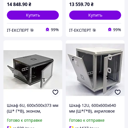
14 848
.90
₴
13 559
.70
₴
Купить
Купить
99%
99%
ІТ-ЕКСПЕРТ 🎯
ІТ-ЕКСПЕРТ 🎯
Шкаф 6U, 600х500х373 мм
Шкаф 12U, 600х600х640
(Ш* Г*В), эконом,
мм (Ш*Г*В), акриловое
акриловое стекло,
стекло, серый
Готово к отправке
Готово к отправке
черный