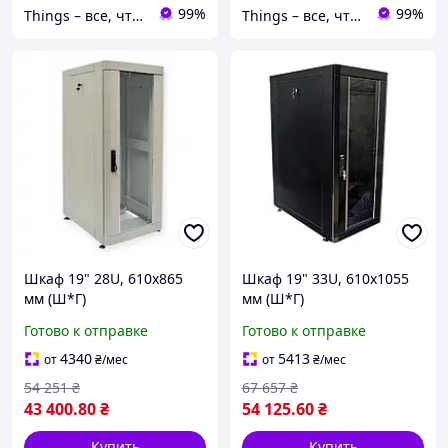
99%
99%
Things – все, что нужно, под рукой
Things – все, что нужно, под рукой
Шкаф 19" 28U, 610х865
Шкаф 19" 33U, 610х1055
мм (Ш*Г)
мм (Ш*Г)
Готово к отправке
Готово к отправке
4340
5413
от
₴
/мес
от
₴
/мес
54 251
₴
67 657
₴
43 400
.80
₴
54 125
.60
₴
Купить
Купить