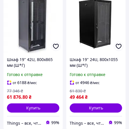
Шкаф 19" 42U, 800х865
Шкаф 19" 24U, 800х1055
мм (Ш*Г)
мм (Ш*Г)
перфорированные двери
Готово к отправке
Готово к отправке
(66%)
6188
4946
от
₴
/мес
от
₴
/мес
77 346
₴
61 830
₴
61 876
.80
₴
49 464
₴
Купить
Купить
99%
99%
Things – все, что нужно, под рукой
Things – все, что нужно, под рукой