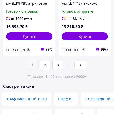
мм (Ш*Г*В), акриловое
мм (Ш*Г*В), эконом,
стекло, черный
акриловое стекло,
Готово к отправке
Готово к отправке
черный
1660
1381
от
₴
/мес
от
₴
/мес
16 595
.70
₴
13 810
.50
₴
Купить
Купить
99%
99%
ІТ-ЕКСПЕРТ 🎯
ІТ-ЕКСПЕРТ 🎯
1
2
3
...
Показано 1 - 29 товаров из 2000+
Смотри также
Шкаф настенный 19 4u
Шкаф 6u
19' серверный 