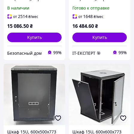
стекло
стекло, серая
В наличии
Готово к отправке
2514
1648
от
₴
/мес
от
₴
/мес
15 086
.50
₴
16 484
.60
₴
Купить
Купить
99%
99%
Безопасный дом
ІТ-ЕКСПЕРТ 🎯
Шкаф 15U, 600х500х773
Шкаф 15U, 600х600х773