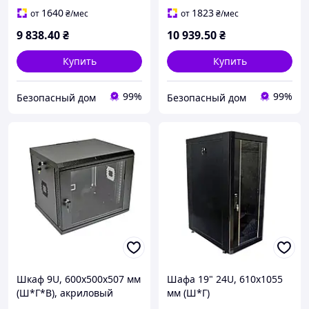
1640
1823
от
₴
/мес
от
₴
/мес
9 838
.40
₴
10 939
.50
₴
Купить
Купить
99%
99%
Безопасный дом
Безопасный дом
Шкаф 9U, 600х500х507 мм
Шафа 19" 24U, 610х1055
(Ш*Г*В), акриловый
мм (Ш*Г)
стекло