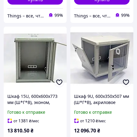
99%
99%
Things – все, что нужно, под рукой
Things – все, что нужно, под рукой
Шкаф 15U, 600х600х773
Шкаф 9U, 600х350х507 мм
мм (Ш*Г*В), эконом,
(Ш*Г*В), акриловое
акриловое стекло, серый
стекло, серый
Готово к отправке
Готово к отправке
1381
1210
от
₴
/мес
от
₴
/мес
13 810
.50
₴
12 096
.70
₴