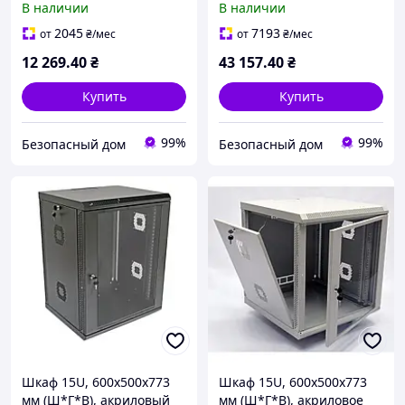
В наличии
В наличии
2045
7193
от
₴
/мес
от
₴
/мес
12 269
.40
₴
43 157
.40
₴
Купить
Купить
99%
99%
Безопасный дом
Безопасный дом
Шкаф 15U, 600х500х773
Шкаф 15U, 600х500х773
мм (Ш*Г*В), акриловый
мм (Ш*Г*В), акриловое