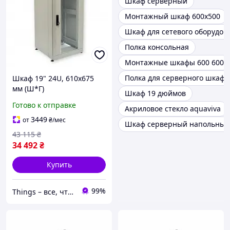
Шкаф серверный
Монтажный шкаф 600х500
Шкаф для сетевого оборудов
Полка консольная
Монтажные шкафы 600 600
Полка для серверного шкафа
Шкаф 19" 24U, 610х675
мм (Ш*Г)
Шкаф 19 дюймов
Готово к отправке
Акриловое стекло aquaviva
3449
от
₴
/мес
Шкаф серверный напольный 
43 115
₴
34 492
₴
Купить
99%
Things – все, что нужно, под рукой