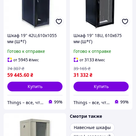
Шкаф 19" 42U,610х1055
Шкаф 19" 18U, 610х675
мм (Ш*Г)
мм (Ш*Г)
перфорированные двери
Готово к отправке
Готово к отправке
(66%)
5945
3133
от
₴
/мес
от
₴
/мес
74 307
₴
39 165
₴
59 445
.60
₴
31 332
₴
Купить
Купить
99%
99%
Things – все, что нужно, под рукой
Things – все, что нужно, под рукой
Смотри также
Навесные шкафы