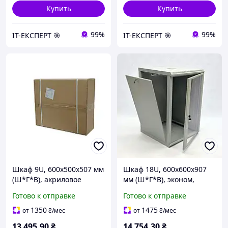
Купить
Купить
99%
99%
ІТ-ЕКСПЕРТ 🎯
ІТ-ЕКСПЕРТ 🎯
Шкаф 9U, 600х500х507 мм
Шкаф 18U, 600х600х907
(Ш*Г*В), акриловое
мм (Ш*Г*В), эконом,
стекло, черный
акриловое стекло, серый
Готово к отправке
Готово к отправке
1350
1475
от
₴
/мес
от
₴
/мес
13 495
.90
₴
14 754
.30
₴