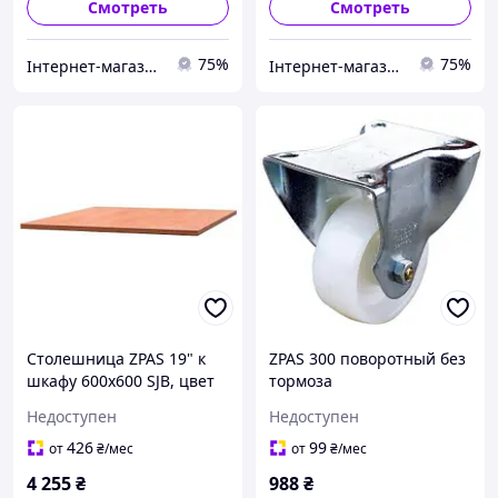
Смотреть
Смотреть
75%
75%
Інтернет-магазин "Proinstal"
Інтернет-магазин "Proinstal"
Столешница ZPAS 19" к
ZPAS 300 поворотный без
шкафу 600x600 SJB, цвет
тормоза
Calvados
Недоступен
Недоступен
426
99
от
₴
/мес
от
₴
/мес
4 255
₴
988
₴