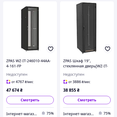
ZPAS WZ-IT-246010-44AA-
ZPAS Шкаф 19",
4-161-FP
стеклянная дверь[WZ-IT-
246060-69AA-2-161-FP]
Недоступен
Недоступен
4767
3886
от
₴
/мес
от
₴
/мес
47 674
₴
38 855
₴
Смотреть
Смотреть
75%
75%
Інтернет-магазин "Proinstal"
Інтернет-магазин "Proinstal"