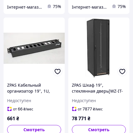
75%
75%
Інтернет-магазин "Proinstal"
Інтернет-магазин "Proinstal"
ZPAS Кабельный
ZPAS Шкаф 19",
организатор 19", 1U,
стеклянная дверь[WZ-IT-
односторонняя расческа
426080-69AA-2-161-FP]
Недоступен
Недоступен
66
7877
от
₴
/мес
от
₴
/мес
661
₴
78 771
₴
Смотреть
Смотреть