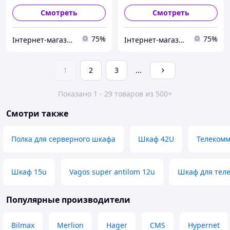
Смотреть
Смотреть
75%
75%
Інтернет-магазин "Proinstal"
Інтернет-магазин "Proinstal"
1
2
3
...
Показано 1 - 29 товаров из 500+
Смотри также
Полка для серверного шкафа
Шкаф 42U
Телеком
Шкаф 15u
Vagos super antilom 12u
Шкаф для тел
Популярные производители
Bilmax
Merlion
Hager
CMS
Hypernet