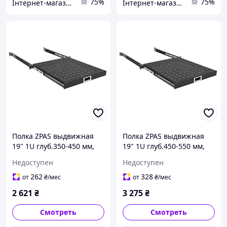
75%
75%
Інтернет-магазин "Proinstal"
Інтернет-магазин "Proinstal"
Полка ZPAS выдвижная
Полка ZPAS выдвижная
19" 1U глуб.350-450 мм,
19" 1U глуб.450-550 мм,
чёрная
чёрная
Недоступен
Недоступен
262
328
от
₴
/мес
от
₴
/мес
2 621
₴
3 275
₴
Смотреть
Смотреть