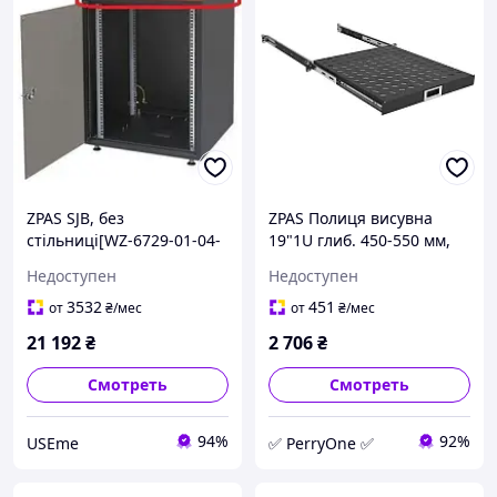
ZPAS SJB, без
ZPAS Полиця висувна
стільниці[WZ-6729-01-04-
19"1U глиб. 450-550 мм,
161-BBL] Use
чорна PER
Недоступен
Недоступен
3532
451
от
₴
/мес
от
₴
/мес
21 192
₴
2 706
₴
Смотреть
Смотреть
94%
92%
USEme
✅ PerryOne ✅