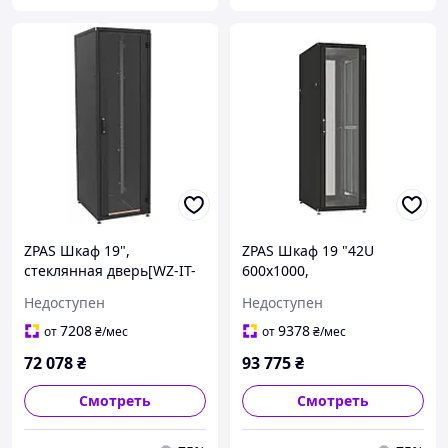
ZPAS Шкаф 19",
ZPAS Шкаф 19 "42U
стеклянная дверь[WZ-IT-
600x1000,
426010-69AA-4-161-FP]
перфорированные двери
Недоступен
Недоступен
IT-426010-44AA-4-161-FP,
черный
7208
9378
от
₴
/мес
от
₴
/мес
72 078
₴
93 775
₴
Смотреть
Смотреть