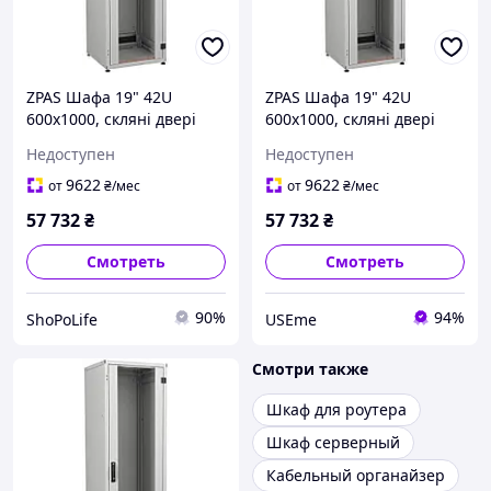
ZPAS Шафа 19" 42U
ZPAS Шафа 19" 42U
600x1000, скляні двері
600x1000, скляні двері
WZ-IT-426010-69AA-4-011-
WZ-IT-426010-69AA-4-011-
Недоступен
Недоступен
FP, сіра
FP, сіра Use
9622
9622
от
₴
/мес
от
₴
/мес
57 732
₴
57 732
₴
Смотреть
Смотреть
90%
94%
ShoPoLife
USEme
Смотри также
Шкаф для роутера
Шкаф серверный
Кабельный органайзер