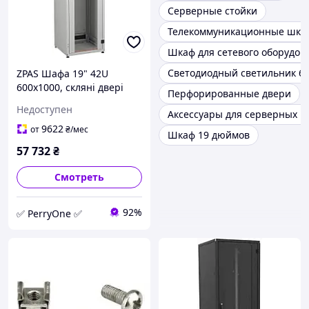
Серверные стойки
Телекоммуникационные шка
Шкаф для сетевого оборудов
Светодиодный светильник 6
ZPAS Шафа 19" 42U
600x1000, скляні двері
Перфорированные двери
WZ-IT-426010-69AA-4-011-
Недоступен
Аксессуары для серверных 
FP, сіра
9622
от
₴
/мес
Шкаф 19 дюймов
57 732
₴
Смотреть
92%
✅ PerryOne ✅