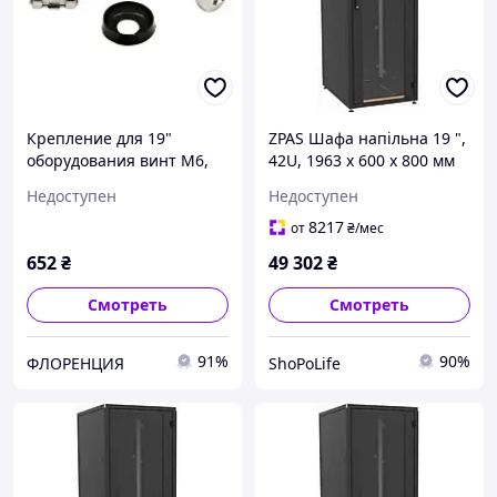
Крепление для 19"
ZPAS Шафа напільна 19 ",
оборудования винт M6,
42U, 1963 х 600 х 800 мм
гайка, шайба 10 шт. Zpas
(ВхШхГ), передні двері:
Недоступен
Недоступен
T1Z-00-0002 florentia
металева, перфорована
(просвіт SPL
8217
от
₴
/мес
652
₴
49 302
₴
Смотреть
Смотреть
91%
90%
ФЛОРЕНЦИЯ
ShoPoLife