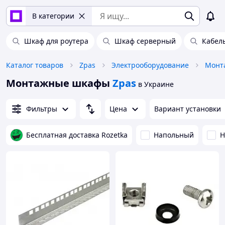
В категории
Шкаф для роутера
Шкаф серверный
Кабел
Каталог товаров
Zpas
Электрооборудование
Монт
Монтажные шкафы
Zpas
в Украине
Фильтры
Цена
Вариант установки
Бесплатная доставка Rozetka
Напольный
Н