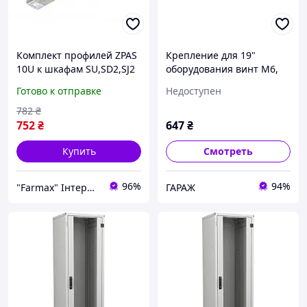
Комплект профилей ZPAS
Крепление для 19"
10U к шкафам SU,SD2,SJ2
оборудования винт M6,
(WZ-3504-15-02-000)
гайка, шайба 10 шт. Zpas
Готово к отправке
Недоступен
T1Z-00-0002 garage
782
₴
752
₴
647
₴
Купить
Смотреть
96%
94%
"Farmax" Інтернет-магазин комп'ютерної та побутової техніки
ГАРАЖ