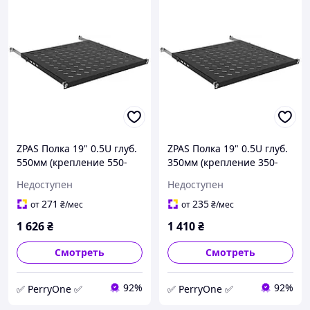
ZPAS Полка 19" 0.5U глуб.
ZPAS Полка 19" 0.5U глуб.
550мм (крепление 550-
350мм (крепление 350-
650мм), грузопод. 70кг,
450мм), грузопод. 70кг,
Недоступен
Недоступен
черная PER
черная PER
271
235
от
₴
/мес
от
₴
/мес
1 626
₴
1 410
₴
Смотреть
Смотреть
92%
92%
✅ PerryOne ✅
✅ PerryOne ✅