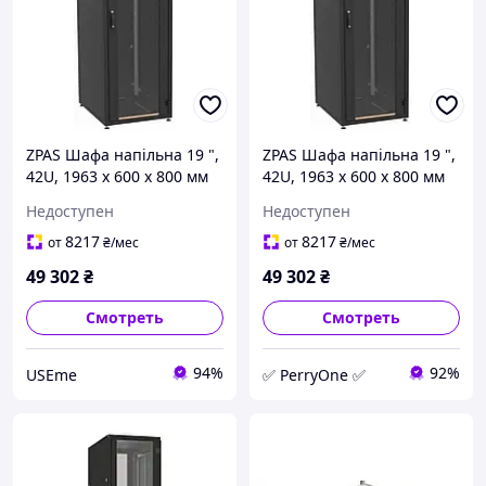
ZPAS Шафа напільна 19 ",
ZPAS Шафа напільна 19 ",
42U, 1963 х 600 х 800 мм
42U, 1963 х 600 х 800 мм
(ВхШхГ), передні двері:
(ВхШхГ), передні двері:
Недоступен
Недоступен
металева, перфорована
металева, перфорована
(просвіт 80%),
(просвіт PER
8217
8217
от
₴
/мес
от
₴
/мес
49 302
₴
49 302
₴
Смотреть
Смотреть
94%
92%
USEme
✅ PerryOne ✅