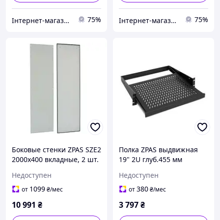
75%
75%
Інтернет-магазин "Proinstal"
Інтернет-магазин "Proinstal"
Боковые стенки ZPAS SZE2
Полка ZPAS выдвижная
2000x400 вкладные, 2 шт.
19" 2U глуб.455 мм
Недоступен
Недоступен
1099
380
от
₴
/мес
от
₴
/мес
10 991
₴
3 797
₴