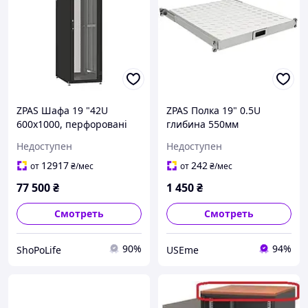
ZPAS Шафа 19 "42U
ZPAS Полка 19" 0.5U
600x1000, перфоровані
глибина 550мм
двері IT-426010-44AA-4-
(кріплення 550-650мм),
Недоступен
Недоступен
161-FP, чорний SPL
вантажопідйомність 70кг,
сіра Use
12917
242
от
₴
/мес
от
₴
/мес
77 500
₴
1 450
₴
Смотреть
Смотреть
90%
94%
ShoPoLife
USEme