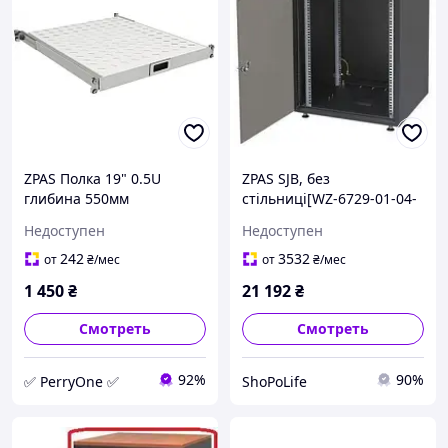
ZPAS Полка 19" 0.5U
ZPAS SJB, без
глибина 550мм
стільниці[WZ-6729-01-04-
(кріплення 550-650мм),
161-BBL] SPL
Недоступен
Недоступен
вантажопідйомність 70кг,
сіра PER
242
3532
от
₴
/мес
от
₴
/мес
1 450
₴
21 192
₴
Смотреть
Смотреть
92%
90%
✅ PerryOne ✅
ShoPoLife