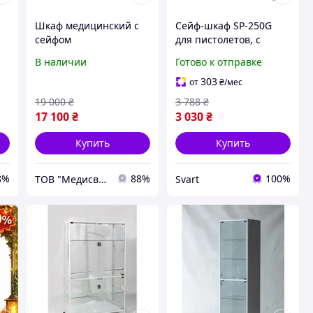
Шкаф медицинский с
Сейф-шкаф SP-250G
сейфом
для пистолетов, с
двухстворчатый ШМ-2с
удобными
В наличии
Готово к отправке
(медицинский шкаф
горизонтальными
для хранения
полками /Svart/ -
303
от
₴
/мес
медикаментов)
stunning-products-for-
19 000
₴
3 788
₴
life-
17 100
₴
3 030
₴
Купить
Купить
8%
88%
100%
ТОВ "Медисвет"
Svart