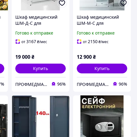
й
Шкаф медицинский
Шкаф медицинский
ШМ-Д-С для
ШМ-М-С для
медикаментов
медикаментов
Готово к отправке
Готово к отправке
ия
хранения расходных
хранения расходных
материалов
материалов
3167
2150
от
₴
/мес
от
₴
/мес
лекарственных средств
лекарственных средств
19 000
₴
12 900
₴
Купить
Купить
7%
96%
96%
ПРОФМЕДМАРКЕТ
ПРОФМЕДМАРКЕТ