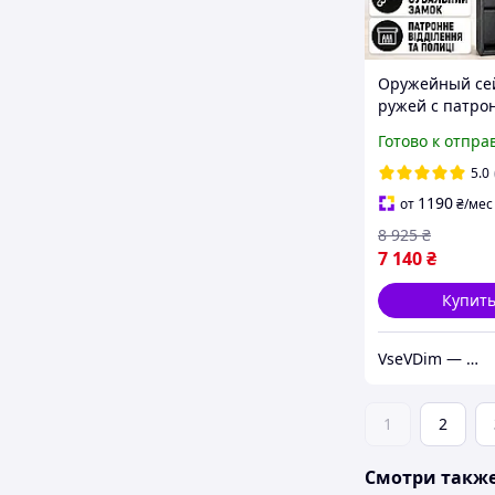
Оружейный сей
ружей с патр
отделением к
Готово к отпра
сувальдный за
полки для аксе
5.0
140х40х30 см 
1190
от
₴
/мес
8 925
₴
7 140
₴
Купит
VseVDim — товари, що роблять життя простішим
1
2
Смотри такж