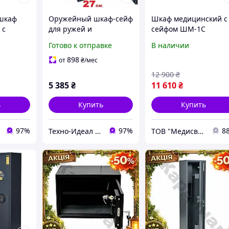
шкаф
Оружейный шкаф-сейф
Шкаф медицинский с
 с
для ружей и
сейфом ШМ-1С
карабинов, сейф на 2
(медицинский шкаф
Готово к отправке
В наличии
шкаф для
ружья с отделением
для хранения
для патронов
медикаментов)
898
от
₴
/мес
12 900
₴
5 385
₴
11 610
₴
ь
Купить
Купить
97%
97%
8
Техно-Идеал Плюс
ТОВ "Медисвет"