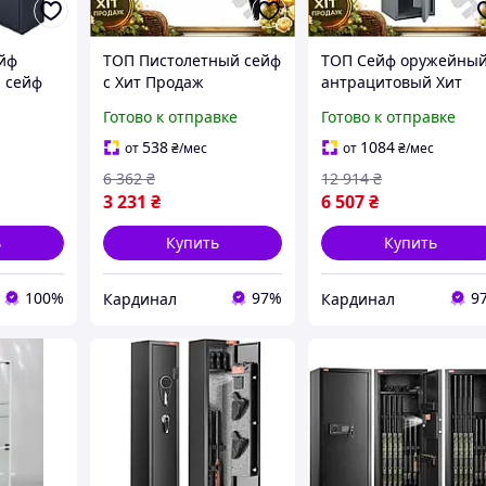
йф
ТОП Пистолетный сейф
ТОП Сейф оружейны
, сейф
с Хит Продаж
антрацитовый Хит
ейф-шкаф
горизонтальными
Продаж для 2 единиц
Готово к отправке
Готово к отправке
отделениями для
огнестрельного оруж
замком
хранения документов и
с замком сувальдного
538
1084
от
₴
/мес
от
₴
/мес
ценностей ключе
типа TOP100
6 362
₴
12 914
₴
TOP100
3 231
₴
6 507
₴
ь
Купить
Купить
100%
97%
9
Кардинал
Кардинал