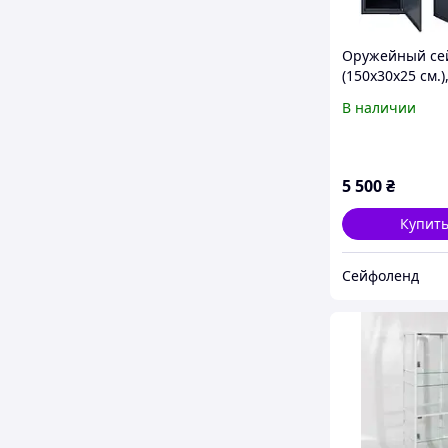
Оружейный се
(150х30х25 см.)
на 3 ружья, с
В наличии
для оружия с
электронным 
5 500
₴
Купит
Сейфоленд