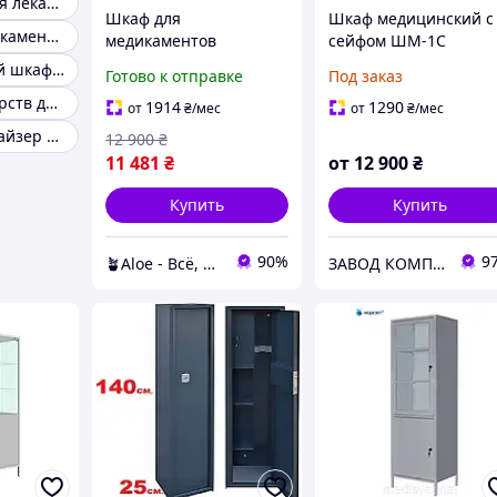
Органайзер для лекарств большой
Шкаф для
Шкаф медицинский с
Ящик для медикаментов аптечка
медикаментов
сейфом ШМ-1С
аптечный, шкаф на
(медицинский шкаф
Металлический шкаф для медикаментов
Готово к отправке
Под заказ
замке с сейфом, шкаф
для медикаментов)
Хранение лекарств дома
для аптек ШМ-1С ТМ
1914
1290
от
₴
/мес
от
₴
/мес
Завет
Аптечка-органайзер для медикаментов ящик
12 900
₴
11 481
₴
от
12 900
₴
Купить
Купить
90%
9
🪴Aloe - Всё, що нужно — в одному магазине!
ЗАВОД КОМПРЕД