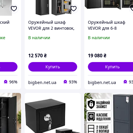
ский
Оружейный шкаф
Оружейный шкаф
VEVOR для 2 винтовок,
VEVOR для 6-8
сейф для винтовки с
винтовок, сейф для
вке
В наличии
В наличии
одных
замком и цифровой
оружия с замком и
клавиатурой, шкаф для
цифровой
 средств
быстрого хранения
клавиатурой, шкаф д
12 570
₴
19 080
₴
оружия с
хранения оружия со
съемной
ь
Купить
Купить
96%
93%
9
bigben.net.ua
bigben.net.ua