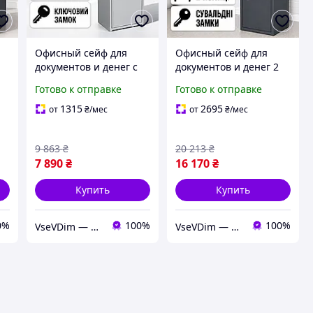
Офисный сейф для
Офисный сейф для
документов и денег с
документов и денег 2
кассовым отделением 2
секции с кассовым
Готово к отправке
Готово к отправке
м
полки ключевой замок
отделением
металлический шкаф
сувальдные замки
1315
2695
от
₴
/мес
от
₴
/мес
122х44х36 см серый
металлический шкаф
160х44х36 см
9 863
₴
20 213
₴
антрацитовый
7 890
₴
16 170
₴
Купить
Купить
0%
100%
100%
VseVDim — товари, що роблять життя простішим
VseVDim — товари, що роблять життя простішим