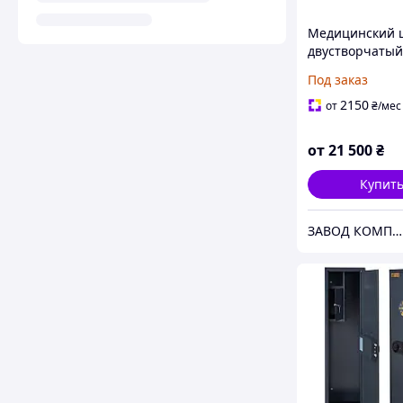
Медицинский 
двустворчатый
сейфом ШМ-2С
Под заказ
медицинский 
медикаментов
2150
от
₴
/мес
от
21 500
₴
Купит
ЗАВОД КОМПРЕД