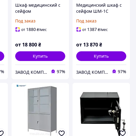
Шкаф медицинский с
Медицинский шкаф с
сейфом
сейфом ШМ-1С
двухстворчатый ШМ-2с
медицинский шкаф для
Под заказ
Под заказ
медицинский шкаф для
медикаментов
медикаментов
1880
1387
от
₴
/мес
от
₴
/мес
от
18 800
₴
от
13 870
₴
Купить
Купить
7%
97%
97%
ЗАВОД КОМПРЕД
ЗАВОД КОМПРЕД