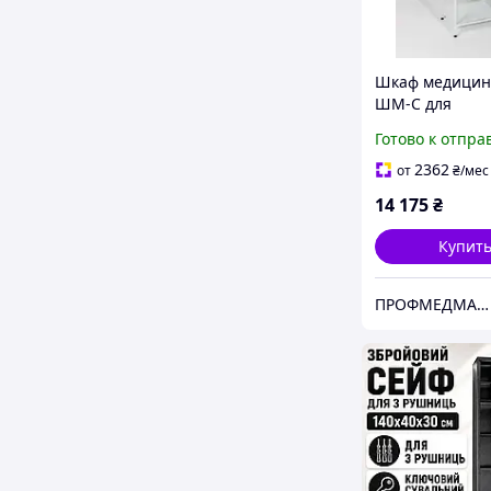
Шкаф медицин
ШМ-С для
медикаментов
Готово к отпра
хранения расх
материалов
2362
от
₴
/мес
лекарственных
14 175
₴
Купит
ПРОФМЕДМАРКЕТ