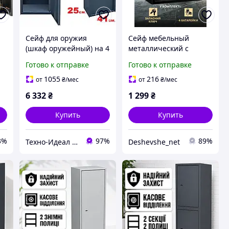
Сейф для оружия
Сейф мебельный
(шкаф оружейный) на 4
металлический с
ствола с отделением
кодовым замком
Готово к отправке
Готово к отправке
для патронов
домашний сейфы для
дома денег
1055
216
от
₴
/мес
от
₴
/мес
ля
встроенный
6 332
₴
1 299
₴
Купить
Купить
3%
97%
89%
Техно-Идеал Плюс
Deshevshe_net