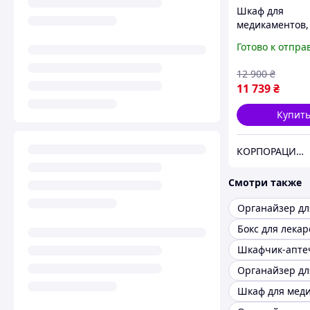
Шкаф для
медикаментов,
аптечный шка
Готово к отпра
аптек ШМ-1С, 
замке с сейфом
12 900
₴
11 739
₴
Купит
КОРПОРАЦИЯ "МЕДИСАН"
Смотри также
Бокс для лекар
Шкафчик-апте