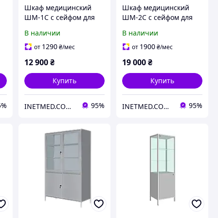
Шкаф медицинский
Шкаф медицинский
ШМ-1С с сейфом для
ШМ-2С с сейфом для
медикаментов
медикаментов
В наличии
В наличии
хранения расходных
хранения расходных
материалов
материалов
1290
1900
от
₴
/мес
от
₴
/мес
лекарственных средств
лекарственных средств
12 900
₴
19 000
₴
тв
Купить
Купить
5%
95%
95%
INETMED.COM.UA
INETMED.COM.UA