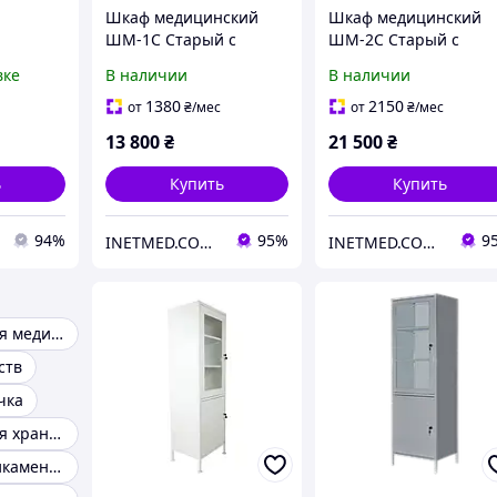
Шкаф медицинский
Шкаф медицинский
ШМ-1С Старый с
ШМ-2С Старый с
ф для
сейфом для
сейфом для
вке
В наличии
В наличии
шкаф на
медикаментов
медикаментов
 Завет
хранения расходных
хранения расходных
1380
2150
от
₴
/мес
от
₴
/мес
материалов
материалов
13 800
₴
21 500
₴
лекарственных средств
лекарственных средс
ь
Купить
Купить
94%
95%
9
INETMED.COM.UA
INETMED.COM.UA
Органайзер для медикаментов
ств
чка
Органайзер для хранения медикаментов
Шкаф для медикаментов