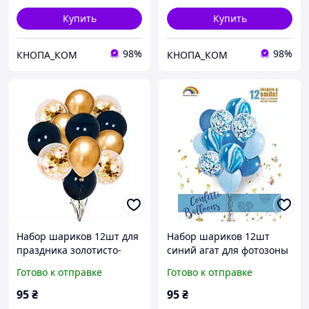
Купить
Купить
98%
98%
КНОПА_КОМ
КНОПА_КОМ
Набор шариков 12шт для
Набор шариков 12шт
праздника золотисто-
синий агат для фотозоны
чорний 010916
Готово к отправке
Готово к отправке
95
₴
95
₴