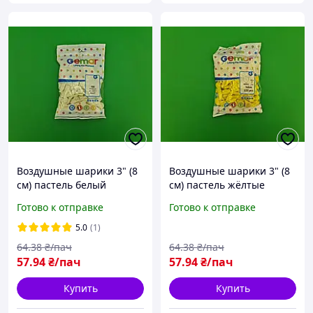
Воздушные шарики 3" (8
Воздушные шарики 3" (8
см) пастель белый
см) пастель жёлтые
латексные бомбочки 100
латексные бомбочки 100
Готово к отправке
Готово к отправке
шт Gemar (1 пачка)
шт Gemar (1 пачка)
5.0
(1)
64
.38
₴/пач
64
.38
₴/пач
57
.94
₴/пач
57
.94
₴/пач
Купить
Купить