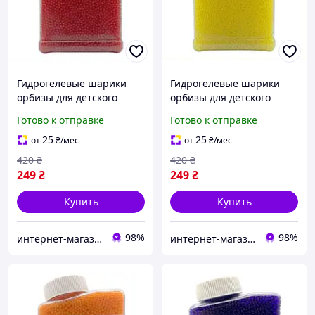
Гидрогелевые шарики
Гидрогелевые шарики
орбизы для детского
орбизы для детского
оружия Красные Orbeez
оружия Жовтый Orbeez 7-
Готово к отправке
Готово к отправке
7-8 мм 20000 шт.
8 мм 20000 шт (М480106)
(М1500116)
25
25
от
₴
/мес
от
₴
/мес
420
₴
420
₴
249
₴
249
₴
Купить
Купить
98%
98%
интернет-магазин "PRINTWOOD"
интернет-магазин "PRINTWOOD"