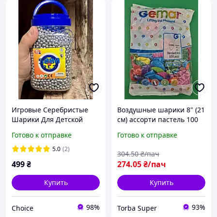
Игровые Серебристые
Воздушные шарики 8" (21
Шарики Для Детской
см) ассорти пастель 100
Стрельбы 5000 Штук В
шт (1 пачка)
Готово к отправке
Готово к отправке
Большой Банке
5.0
(2)
304
.50
₴/пач
499
₴
274
.05
₴/пач
Купить
Купить
98%
93%
Choice
Torba Super