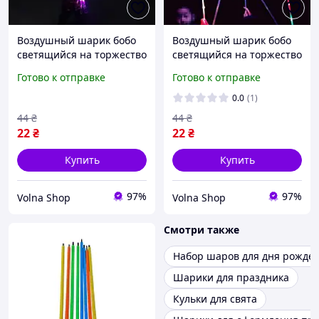
Воздушный шарик бобо
Воздушный шарик бобо
светящийся на торжество
светящийся на торжество
(оптом от 50 шт)
(оптом от 50 шт)
Готово к отправке
Готово к отправке
0.0
(1)
44
₴
44
₴
22
₴
22
₴
Купить
Купить
97%
97%
Volna Shop
Volna Shop
Смотри также
Набор шаров для дня рожде
Шарики для праздника
Кульки для свята