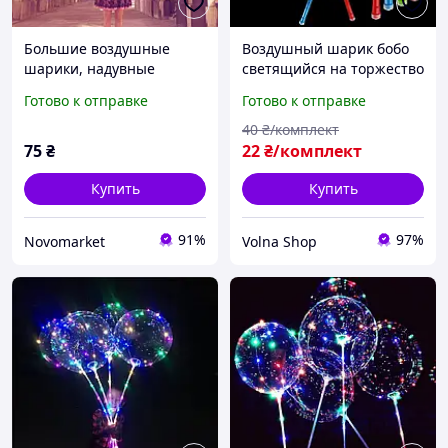
Большие воздушные
Воздушный шарик бобо
шарики, надувные
светящийся на торжество
шарики для праздников,
(оптом от 50 шт)
Готово к отправке
Готово к отправке
фотосессии, свадеб, дня
рождения 90см
40
₴/комплект
75
₴
22
₴/комплект
Купить
Купить
91%
97%
Novomarket
Volna Shop