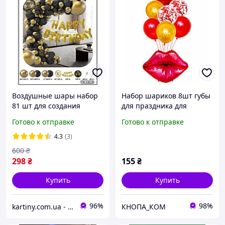
Воздушные шары набор
Набор шариков 8шт губы
81 шт для создания
для праздника для
фотозоны арки, шарики
фотозоны.
Готово к отправке
Готово к отправке
на день рождения или
любого другого
4.3
(3)
праздника (№37)
600
₴
298
₴
155
₴
Купить
Купить
96%
98%
kartiny.com.ua - Картины по номерам от производителя
КНОПА_КОМ