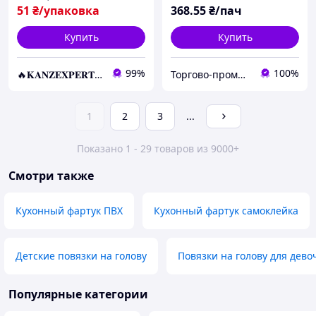
51
₴/упаковка
368
.55
₴/пач
Купить
Купить
99%
100%
🔥𝐊𝐀𝐍𝐙𝐄𝐗𝐏𝐄𝐑𝐓.com.ua🔥
Торгово-промышленная компания: Зав Маг Пром
1
2
3
...
Показано 1 - 29 товаров из 9000+
Смотри также
Кухонный фартук ПВХ
Кухонный фартук самоклейка
Детские повязки на голову
Повязки на голову для дево
Популярные категории