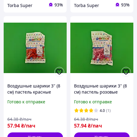
93%
93%
Torba Super
Torba Super
Воздушные шарики 3" (8
Воздушные шарики 3" (8
см) пастель красные
см) пастель розовые
латексные бомбочки 100
латексные бомбочки 100
Готово к отправке
Готово к отправке
шт Gemar (1 пачка)
шт Gemar (1 пачка)
4.0
(1)
64
.38
₴/пач
64
.38
₴/пач
57
.94
₴/пач
57
.94
₴/пач