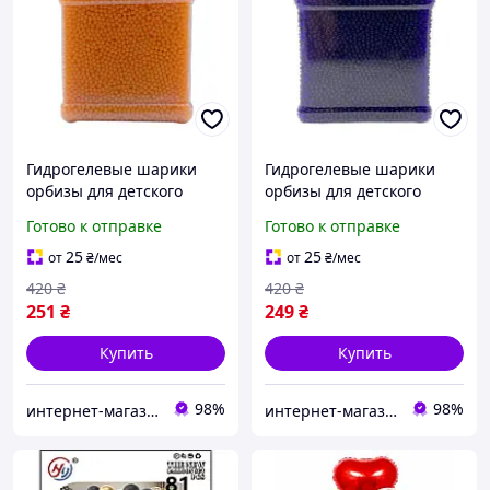
Гидрогелевые шарики
Гидрогелевые шарики
орбизы для детского
орбизы для детского
оружия Оранжевый
оружия Фиолетовый
Готово к отправке
Готово к отправке
Orbeez 7-8 мм 20000 шт.
Orbeez 7-8 мм 20000 шт.
(М5200123)
(М5200124)
25
25
от
₴
/мес
от
₴
/мес
420
₴
420
₴
251
₴
249
₴
Купить
Купить
98%
98%
интернет-магазин "PRINTWOOD"
интернет-магазин "PRINTWOOD"