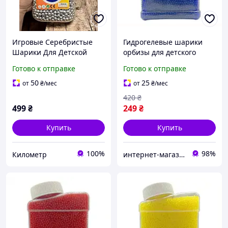
Игровые Серебристые
Гидрогелевые шарики
Шарики Для Детской
орбизы для детского
Стрельбы 5000 Штук В
оружия Синий Orbeez 7-8
Готово к отправке
Готово к отправке
Большой Банке ||
мм 20000 шт. (М480105)
Kilometr+
50
25
от
₴
/мес
от
₴
/мес
420
₴
499
₴
249
₴
Купить
Купить
100%
98%
Километр
интернет-магазин "PRINTWOOD"