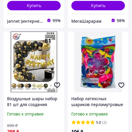
Купить
Купить
99%
98%
Jannet (интернет-магазин)
МегаШарарам
Воздушные шары набор
Набор латексных
81 шт для создания
шариков перламутровые
фотозоны арки, шарики
12 дюймов (100 шт), для
Готово к отправке
Готово к отправке
на день рождения или
праздника
любого другого
5.0
(2)
600
₴
праздника (№37)
298
₴
106
₴