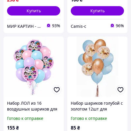
Купить
Купить
93%
96%
МИР КАРТИН - Первый в Украине интернет-супермаркет картин по номерам.
Camis-c
Набор ЛОЛ из 16
Набор шариков голубой с
воздушных шариков для
золотом 12шт для
праздника для фотозоны
праздника для фотозоны
Готово к отправке
Готово к отправке
155
₴
85
₴