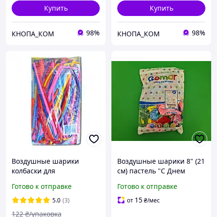
Купить
Купить
98%
98%
КНОПА_КОМ
КНОПА_КОМ
Воздушные шарики
Воздушные шарики 8" (21
колбаски для
см) пастель "С Днем
моделирования 115х3 см
Рожденья" на руском
Готово к отправке
Готово к отправке
100 штук KNZ
Gemar 100 шт (1 пачка)
15
5.0
(3)
от
₴
/мес
122
₴/упаковка