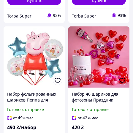
Купить
Купить
93%
93%
Torba Super
Torba Super
Набор фольгированных
Набор 40 шариков для
шариков Пеппа для
фотозоны Праздник
праздника 5 штук
Валентина с надписью
Готово к отправке
Готово к отправке
разноцветный
Красный и фуксия
49
42
от
₴
/мес
от
₴
/мес
490
₴/набор
420
₴