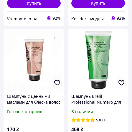
Купить
Купить
92%
92%
Vremonte.in.ua - Запчасти для бытовой техники Украина
KoLider - модный магазин
Шампунь с ценными
Шампунь Brelil
маслами для блеска волос
Professional Numero для
Brelil Numero Supreme
придания объема с
Готово к отправке
В наличии
Brilliance Shampoo 300 мл
экстрактом асаи 300 мл
5.0
(1)
170
₴
468
₴