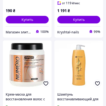
119
от
₴
/мес
190
₴
1 191
₴
Купить
Купить
100%
99%
Магазин элитной парфюмерии и косметики "Престиж"
Kryshtal-nails
Крем-маска для
Шампунь
восстановления волос с
восстанавливающий для
вытяжкой овса, 1000 мл
всех типов волос Brelil