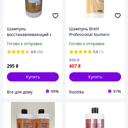
Шампунь
Шампунь Brelil
восстанавливающий с
Professional Numero
экстрактом овса NUMERO
питательный с маслом
Готово к отправке
Готово к отправке
Brelil
каритэ и авокадо 1000 мл
4.9
(66)
5.0
(1)
595
₴
295
₴
407
₴
Купить
Купить
99%
97%
Все для дому.
Rozetka