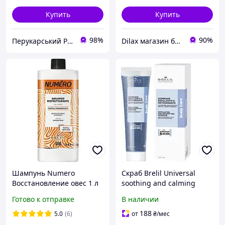
Купить
Купить
98%
90%
Перукарський Рай
Dilax магазин брендовых детских игрушек и товаров для родителей.
Шампунь Numero
Скраб Brelil Universal
Восстановление овес 1 л
soothing and calming
serum Scalp Care 150 мл
Готово к отправке
В наличии
188
5.0
(6)
от
₴
/мес