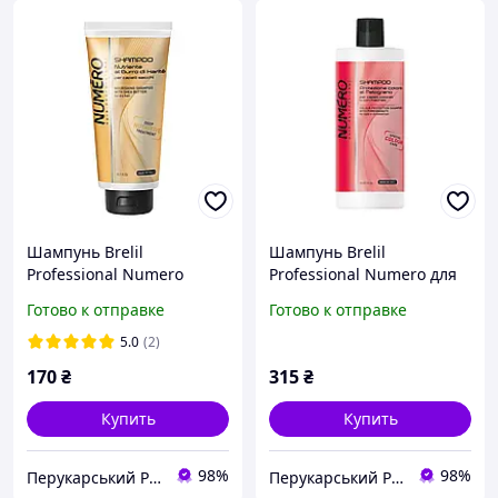
Шампунь Brelil
Шампунь Brelil
Professional Numero
Professional Numero для
питательный с маслом
защиты цвета волос с
Готово к отправке
Готово к отправке
каритэ и авокадо 300 мл
экстрактом граната 1000
мл
5.0
(2)
170
₴
315
₴
Купить
Купить
98%
98%
Перукарський Рай
Перукарський Рай