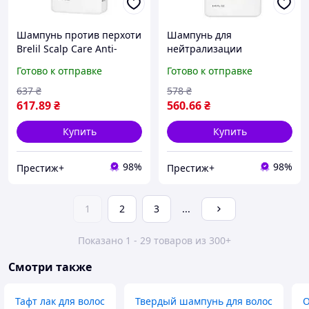
Шампунь против перхоти
Шампунь для
Brelil Scalp Care Anti-
нейтрализации
dandruff shampoo 250 мл
желтизны Brelil Anti-
Готово к отправке
Готово к отправке
original
Yellow Shampoo Silver
Blonde 250 мл
637
₴
578
₴
617
.89
₴
560
.66
₴
Купить
Купить
98%
98%
Престиж+
Престиж+
1
2
3
...
Показано 1 - 29 товаров из 300+
Смотри также
Тафт лак для волос
Твердый шампунь для волос
О