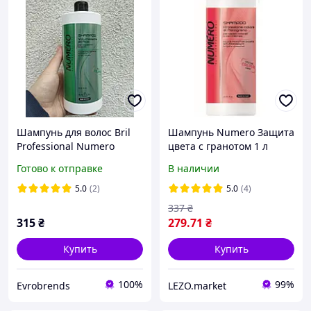
Шампунь для волос Bril
Шампунь Numero Защита
Professional Numero
цвета с гранотом 1 л
Volumising Shampoo 1 л с
Готово к отправке
В наличии
экстрактом асаи для
объема волос
5.0
(2)
5.0
(4)
337
₴
315
₴
279
.71
₴
Купить
Купить
100%
99%
Evrobrends
LEZO.market