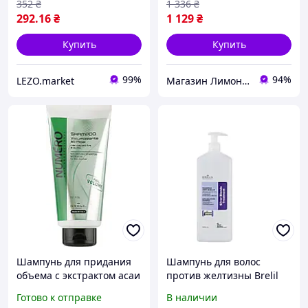
352
₴
1 336
₴
292
.16
₴
1 129
₴
Купить
Купить
99%
94%
LEZO.market
Магазин Лимонад
Шампунь для придания
Шампунь для волос
объема с экстрактом асаи
против желтизны Brelil
Brelil Numero Volumising
Anti-Yellow Shampoo Silver
Готово к отправке
В наличии
Shampoo 300 мл
Blonde 1000 мл