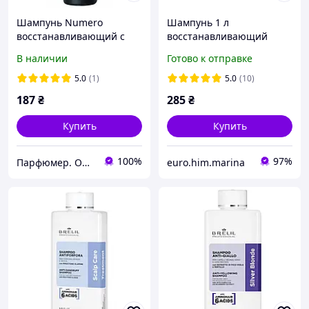
Шампунь Numero
Шампунь 1 л
восстанавливающий с
восстанавливающий
экстрактом овса (300мл.)
Brelil Professional Numero
В наличии
Готово к отправке
тюбик
с экстрактом овса
5.0
(1)
5.0
(10)
187
₴
285
₴
Купить
Купить
100%
97%
Парфюмер. Оригинальная парфюмерия и косметика в Харькове, Украине
euro.him.marina