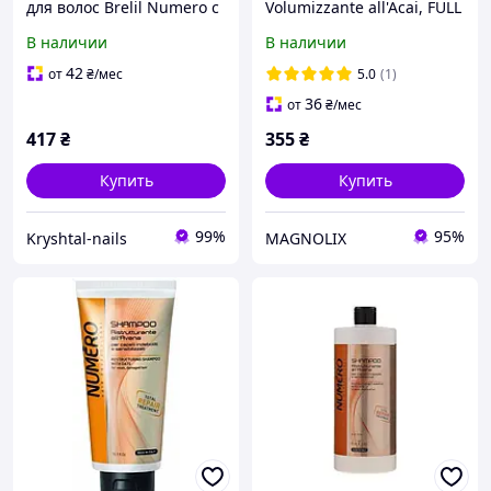
для волос Brelil Numero с
Volumizzante all'Acai, FULL
маслами Карите и
VOLUME 1000мл
В наличии
В наличии
авокадо 1000 мл
42
от
₴
/мес
5.0
(1)
36
от
₴
/мес
417
₴
355
₴
Купить
Купить
99%
95%
Kryshtal-nails
MAGNOLIX