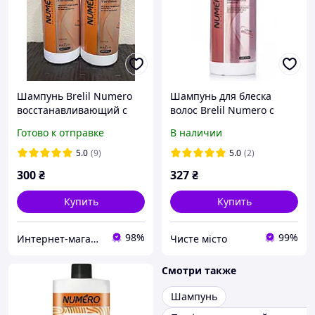
Шампунь Brelil Numero
Шампунь для блеска
восстанавливающий с
волос Brelil Numero с
овсом 1000мл.
ценными маслами, 1 л
Готово к отправке
В наличии
5.0
(9)
5.0
(2)
300
₴
327
₴
Купить
Купить
98%
99%
Интернет-магазин «Premium nail»
Чисте місто
Смотри также
Шампунь