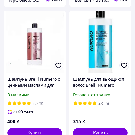
Шампунь Brelil Numero с
Шампунь для вьющихся
ценными маслами для
волос Brelil Numero
придания блеска 1000 мл
Perfect Curly с оливковым
В наличии
Готово к отправке
маслом 1л
5.0
(3)
5.0
(5)
40
от
₴
/мес
400
₴
315
₴
Купить
Купить