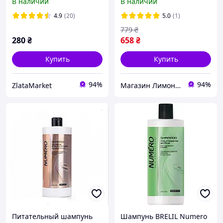
В наличии
В наличии
Restructuring Mask with
Intensive Shampoo
Oats Avena Numero
Cristalli Di Argan 1000 мл
4.9
(20)
5.0
(1)
BRELIL Professional
779
₴
280
₴
658
₴
Купить
Купить
94%
94%
ZlataMarket
Магазин Лимонад
Питательный шампунь
Шампунь BRELIL Numero