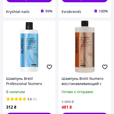
99%
100%
Kryshtal-nails
Evrobrends
Шампунь Brelil
Шампунь Brelil Numero
Professional Numero
восстанавливающий с
Perfect Curly для
экстрактом овса 1 л
В наличии
Готово к отправке
кудрявых волос с
8011935052899 pelican
оливковым маслом 1000
5.0
(1)
1 069
₴
мл
312
₴
481
₴