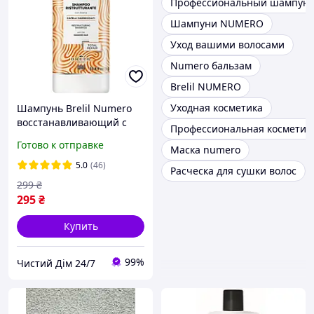
Профессиональный шампун
Шампуни NUMERO
Уход вашими волосами
Numero бальзам
Brelil NUMERO
Уходная косметика
Шампунь Brelil Numero
восстанавливающий с
Профессиональная косметика
овсом 1000 мл
Готово к отправке
Маска numero
(8011935052899)
5.0
(46)
Расческа для сушки волос
299
₴
295
₴
Купить
99%
Чистий Дім 24/7