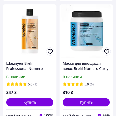
Шампунь Brelil
Маска для вьющихся
Professional Numero
волос Brelil Numero Curly
восстанавливающий с
на основе оливкого масла
В наличии
В наличии
овсом 1000 мл
1000 мл
5.0
(1)
5.0
(6)
347
₴
310
₴
Купить
Купить
100%
99%
Парфюмер. Оригинальная парфюмерия и косметика в Харькове, Украине
Твой быт - Бытовая химия и товары для дома!