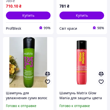
789
₴
710
.10
₴
781
₴
Купить
Купить
99%
98%
ProfBlesk
Світ краси
Шампунь для
Шампунь Matrix Glow
увлажнения сухих волос
Mania для защиты цвета
Matrix Food For Soft
окрашенных волос 300,
Готово к отправке
Готово к отправке
Shampoo 300 мл
1000 мл Матрикс Глоу