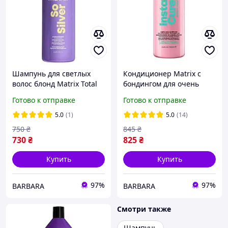
Шампунь для светлых
Кондиционер Matrix с
волос блонд Matrix Total
бондингом для очень
Results So Silver Color
поврежденных волос
Готово к отправке
Готово к отправке
Obsessed 1000 мл
Instacure Build-A-Bond
Conditioner 1000 мл
5.0
(1)
5.0
(14)
750
₴
845
₴
730
₴
825
₴
Купить
Купить
97%
97%
BARBARA
BARBARA
Смотри также
Шампунь