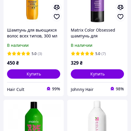
Шампунь для вьющихся
Matrix Color Obsessed
волос всех типов, 300 мл
шампунь для
Gentle Cleansing Shampoo
окрашенных волос 300 мл
В наличии
В наличии
A CURL Can Dream Total
Results MATRIX
5.0
(3)
5.0
(7)
450
₴
329
₴
Купить
Купить
99%
98%
Hair Сult
Johnny Hair