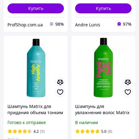
Купить
Купить
98%
97%
ProfShop.com.ua
Andre Lunis
Шампунь Matrix для
Шампунь для
придания объема тонким
увлажнения волос Matrix
волосам Total Results High
Food For Soft Hydrating
Готово к отправке
В наличии
Amplify Shampoo 1000 мл
Shampoo
4.2
(5)
5.0
(8)