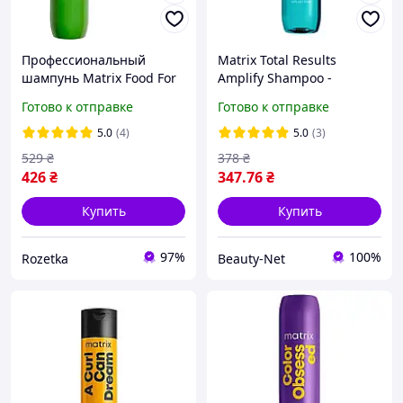
Профессиональный
Matrix Total Results
шампунь Matrix Food For
Amplify Shampoo -
Soft для увлажнения
Шампунь для объема с
Готово к отправке
Готово к отправке
волос 300 мл
протеинами, 300 мл
(3474637141936/34746371
5.0
(4)
5.0
(3)
41929)
529
₴
378
₴
426
₴
347
.76
₴
Купить
Купить
97%
100%
Rozetka
Beauty-Net