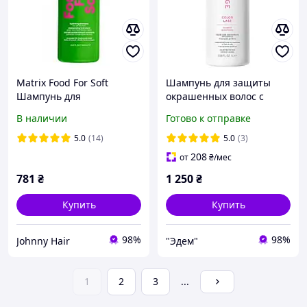
Matrix Food For Soft
Шампунь для защиты
Шампунь для
окрашенных волос с
увлажнения сухих волос
соевым маслом 1000 мл
В наличии
Готово к отправке
1000мл
Shampoo COLOR LAST
BIOLAGE Hair Spa MATRIX
5.0
(14)
5.0
(3)
208
от
₴
/мес
781
₴
1 250
₴
Купить
Купить
98%
98%
Johnny Hair
"Эдем"
1
2
3
...