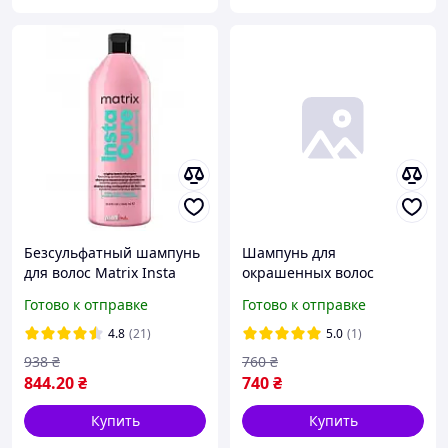
Безсульфатный шампунь
Шампунь для
для волос Matrix Insta
окрашенных волос
cure, 1000мл
MatrixTotal Color
Готово к отправке
Готово к отправке
Obsessed 1000 мл 1000 мл
4.8
(21)
5.0
(1)
938
₴
760
₴
844
.20
₴
740
₴
Купить
Купить