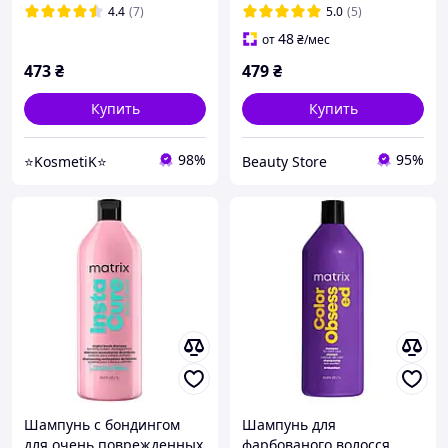
Манія
4.4
(7)
5.0
(5)
48
от
₴
/мес
473
₴
479
₴
Купить
Купить
98%
95%
⭐KosmetiK⭐
Beauty Store
Шампунь с бондингом
Шампунь для
для очень поврежденных
фарбованого волосся