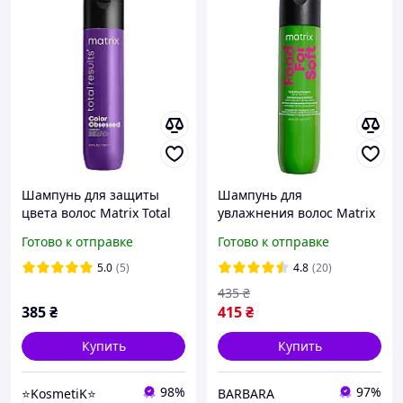
Шампунь для защиты
Шампунь для
цвета волос Matrix Total
увлажнения волос Matrix
Results Color Obsessed
Food For Soft 300 мл
Готово к отправке
Готово к отправке
Shampoo, 300 мл
(3474630740853)
5.0
(5)
4.8
(20)
435
₴
385
₴
415
₴
Купить
Купить
98%
97%
⭐KosmetiK⭐
BARBARA