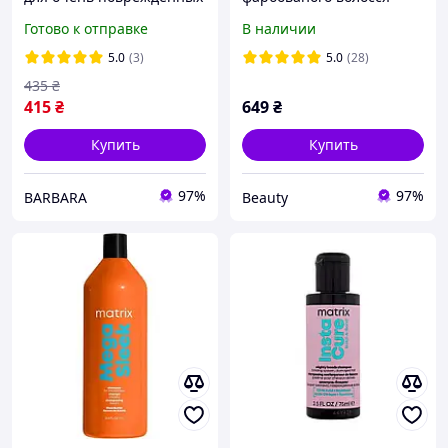
волос Matrix Instacure
Matrix Total Results Color
Готово к отправке
В наличии
Build-A-Bond Mighty
Obsessed,1000 мл
Bonds Shampoo 1000мл
5.0
(3)
5.0
(28)
435
₴
415
₴
649
₴
Купить
Купить
97%
97%
BARBARA
Beauty