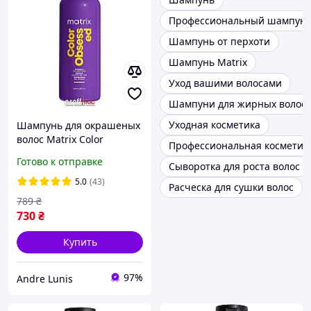
Профессиональный шампун
Шампунь от перхоти
Шампунь Matrix
Уход вашими волосами
Шампуни для жирных волос
Уходная косметика
Шампунь для окрашеных
волос Matrix Color
Профессиональная косметика
Obsessed Shampoo, 1000
Готово к отправке
Сыворотка для роста волос
мл
5.0
(43)
Расческа для сушки волос
789
₴
730
₴
Купить
97%
Andre Lunis