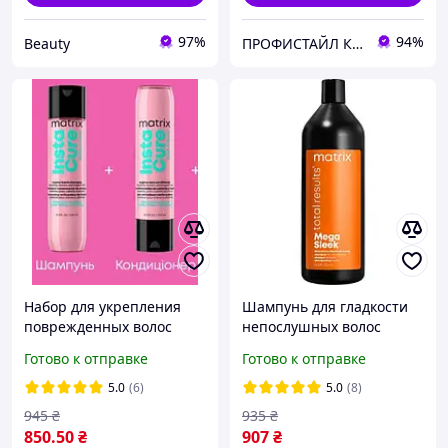
97%
94%
Beauty
ПРОФИСТАЙЛ КОМПАНИ
Набор для укрепления
Шампунь для гладкости
поврежденных волос
непослушных волос
Matrix InstaCure Build-A-
Matrix Total Results Mega
Готово к отправке
Готово к отправке
Bond (шампунь 300 мл,
Sleek Shampoo 1000 мл
кондиционер 300мл)
5.0
(6)
5.0
(8)
945
₴
935
₴
850
.50
₴
907
₴