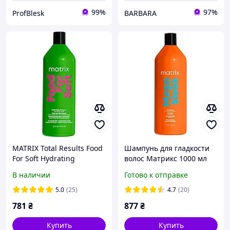
99%
97%
ProfBlesk
BARBARA
MATRIX Total Results Food
Шампунь для гладкости
For Soft Hydrating
волос Матрикс 1000 мл
Shampoo Шампунь для
Matrix Total Results Mega
В наличии
Готово к отправке
увлажнения, 1000 мл
Sleek
5.0
(25)
4.7
(20)
781
₴
877
₴
Купить
Купить