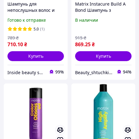
Шампунь для
Matrix Instacure Build A
непослушных волос и
Bond Шампунь з
защиты от влаги Matrix
бондингом для дуже
Готово к отправке
В наличии
Total Results Mega Sleek
пошкодженого волосся 75
1000 мл prof
мл.
5.0
(1)
789
₴
915
₴
710
.10
₴
869
.25
₴
Купить
Купить
99%
94%
Inside beauty shop
Beauty_shtuchki170