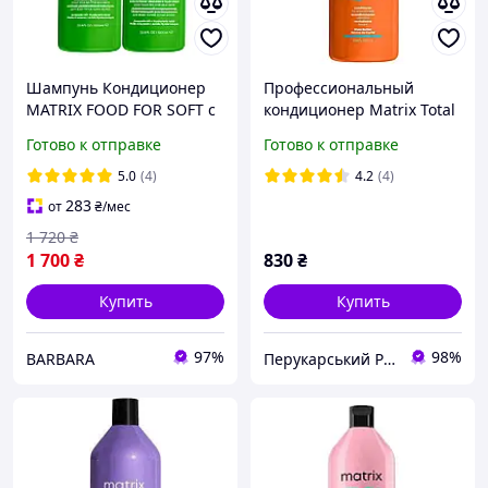
Шампунь Кондиционер
Профессиональный
MATRIX FOOD FOR SOFT с
кондиционер Matrix Total
маслом авокадо и
Results Mega Sleek для
Готово к отправке
Готово к отправке
гиалуроновой кислот
гладкости непослушных
2000 мл
волос 1000 мл
5.0
(4)
4.2
(4)
283
от
₴
/мес
1 720
₴
1 700
₴
830
₴
Купить
Купить
97%
98%
BARBARA
Перукарський Рай