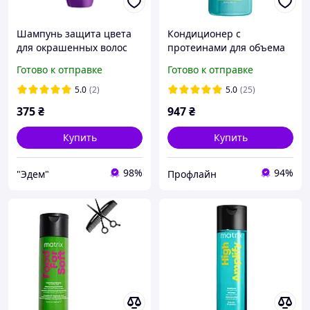
Шампунь защита цвета
Кондиционер с
для окрашенных волос
протеинами для объема
Матрикс 300 мл Matrix
волос Matrix Total Results
Готово к отправке
Готово к отправке
Color Obsessed
High Amplify Conditioner
1000мл
5.0
(2)
5.0
(25)
375
₴
947
₴
Купить
Купить
98%
94%
"Эдем"
Профлайн