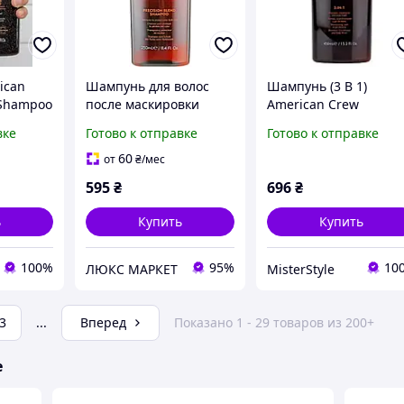
ican
Шампунь для волос
Шампунь (3 В 1)
 Shampoo
после маскировки
American Crew
ка волос
седины American Crew
Shampoo, Conditioner
вке
Готово к отправке
Готово к отправке
Blend Shampoo 250 мл
and Body Wash 450 м
унь,
738678251416
60
от
₴
/мес
ьная
595
₴
696
₴
ь
Купить
Купить
100%
95%
10
ЛЮКС МАРКЕТ
MisterStyle
3
...
Вперед
Показано 1 - 29 товаров из 200+
е