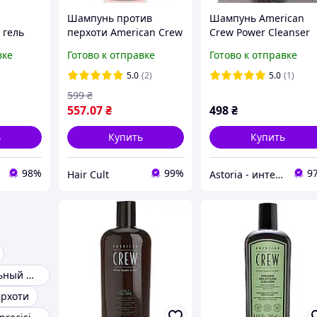
Шампунь против
Шампунь American
 гель
перхоти American Crew
Crew Power Cleanser
American
Anti-Danruff + Dry Scalp
Shampoo 250 мл
вке
Готово к отправке
Готово к отправке
 Shampoo
Shampoo 250 мл
глубокое очищение и
8432225131887
свежесть Американ
5.0
(2)
5.0
(1)
Крю
599
₴
557
.07
₴
498
₴
ь
Купить
Купить
98%
99%
9
Hair Сult
Astoria - интернет-магазин косметики и парфюмерии
Профессиональный шампунь
ерхоти