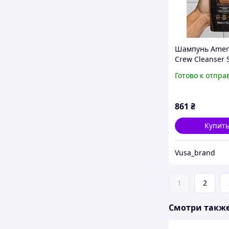
Шампунь Amer
Crew Cleanser
глубокая очист
Готово к отпра
и кожи головы,
мужской шамп
профессионал
861
₴
косметика,
Купит
Vusa_brand
1
2
Смотри такж