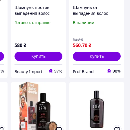
Шампунь против
Шампунь от
выпадения волос
выпадения волос
American Crew Anti-
American Crew Anti-
Готово к отправке
В наличии
Hairloss Shampoo 250
Hairloss Shampoo
мл 02932
250ml
623
₴
580
₴
560
.70
₴
Купить
Купить
7%
97%
98%
Beauty Import
Prof Brand