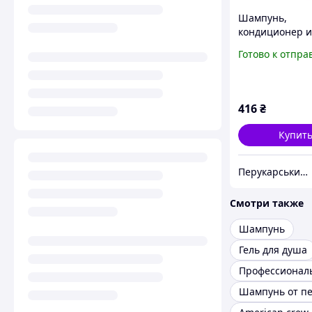
Шампунь,
кондиционер и
для душа 3в1 
Готово к отпра
Crew Relaxing
250 мл
416
₴
Купит
Перукарський Рай
Смотри также
Шампунь
Гель для душа
Шампунь от п