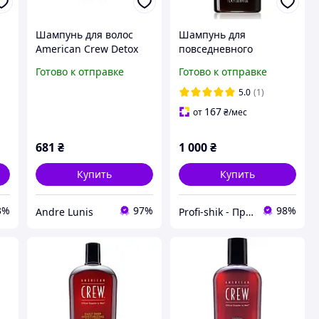
Шампунь для волос
Шампунь для
American Crew Detox
повседневного
Shampoo V2, 250 мл
использования
Готово к отправке
Готово к отправке
American Crew Daily
Cleansing Shampoo
5.0
(1)
1000 мл
167
от
₴
/мес
681
₴
1 000
₴
Купить
Купить
3%
97%
98%
Andre Lunis
Profi-shik - Професійна косметика