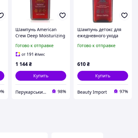
Шампунь American
Шампунь детокс для
Crew Deep Moisturizing
ежедневного ухода
Shampoo, 1000 мл
American Crew Detox
Готово к отправке
Готово к отправке
л
Shampoo 250 мл
191
от
₴
/мес
1 144
₴
610
₴
Купить
Купить
0%
98%
97%
Перукарський Рай
Beauty Import