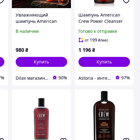
Увлажняющий
Шампунь American
шампунь American
Crew Power Cleanser
Crew Deep Moisturizing
Shampoo 1000 мл
В наличии
Готово к отправке
Shampoo 450 мл для
глубокое очищение и
50
мужчин, ежедневный
свежесть Американ
199
от
₴
/мес
шампунь для сухих и
Крю
980
₴
1 196
₴
нормальных волос
Купить
Купить
7%
90%
97%
Dilax магазин брендовых детских игрушек и товаров для родителей.
Astoria - интернет-магазин косметики и парфюмерии