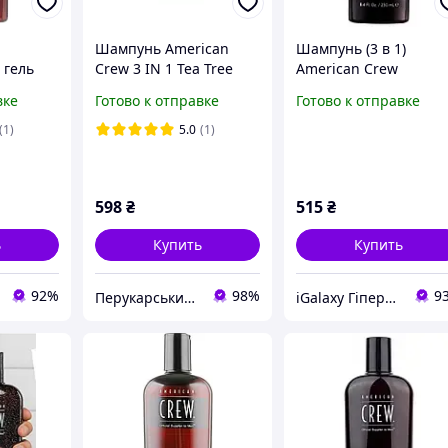
Шампунь American
Шампунь (3 в 1)
 гель
Crew 3 IN 1 Tea Tree
American Crew
Shampoo 450 мл
Shampoo,
вке
Готово к отправке
Готово к отправке
 450 мл
Кондиционер и Body
Wash Tea Tree 250 мл
(1)
5.0
(1)
669316223079
598
₴
515
₴
ь
Купить
Купить
92%
98%
9
Перукарський Рай
iGalaxy Гіпермаркет подарунків