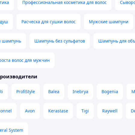
тика
Профессиональная косметика для волос
Сыворо
-душ
Расческа для сушки волос
Мужские шампуни
 шампунь
Шампунь без сульфатов
Шампунь для об
роста волос для мужчин
производители
Ri
ProfiStyle
Balea
Inebrya
Bogenia
M
ionnel
Avon
Kerastase
Tigi
Raywell
D
eral System