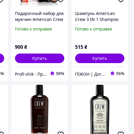
Подарочный набор для
Шампунь American
мужчин American Crew
Crew 3 IN 1 Shampoo
Duo Kit 2
250 мл
Готово к отправке
Готово к отправке
900
₴
515
₴
Купить
Купить
3%
98%
96%
Profi-shik - Професійна косметика
ПІЖОН | Догляд для чоловіків