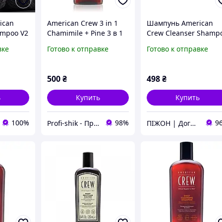
ican
American Crew 3 in 1
Шампунь American
ampoo V2
Chamimile + Pine 3 в 1
Crew Cleanser Shamp
бокого
шампунь, кондиционер
250 мл
вке
Готово к отправке
Готово к отправке
с и
и гель для душа для
удаления
мужчин 250 мл
ума
500
₴
498
₴
ь
Купить
Купить
100%
98%
9
Profi-shik - Професійна косметика
ПІЖОН | Догляд для чоловіків