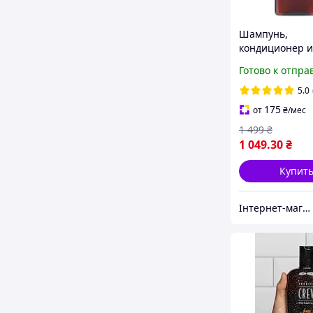
Шампунь,
кондиционер и
для душа 3 в 1
Готово к отпра
American Crew
5.0
175
от
₴
/мес
1 499
₴
1 049
.30
₴
Купит
Інтернет-магазин "Економія"