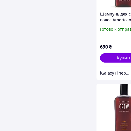
Шампунь для 
волос America
Daily Silver Sh
Готово к отпра
250 мл 738678
690
₴
Купит
iGalaxy Гіпермаркет подарунків