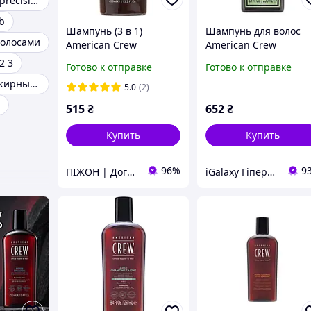
American crew precision blend
b
Шампунь (3 в 1)
Шампунь для волос
волосами
American Crew
American Crew
Shampoo,
Shampoo Pre-styling
2 3
Готово к отправке
Готово к отправке
Кондиционер и Body
Forming 250 мл
Шампуни для жирных волос
Wash Tea Tree 450 мл
5.0
(2)
669316214848
515
₴
652
₴
Купить
Купить
96%
9
ПІЖОН | Догляд для чоловіків
iGalaxy Гіпермаркет подарунків