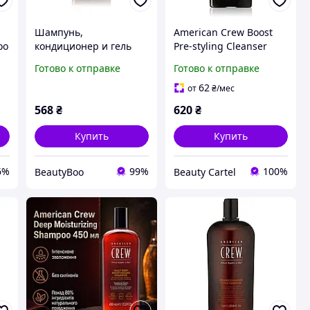
Шампунь,
American Crew Boost
oo
кондиционер и гель
Pre-styling Cleanser
для душа 3в1 для
шампунь для тонких и
Готово к отправке
Готово к отправке
мужчин Hair & Body 3-
ослабленных волос 250
IN-1 Tea Tree
мл
62
от
₴
/мес
AMERICAN CREW 250мл
568
₴
620
₴
Купить
Купить
6%
99%
100%
BeautyBoo
Beauty Cartel