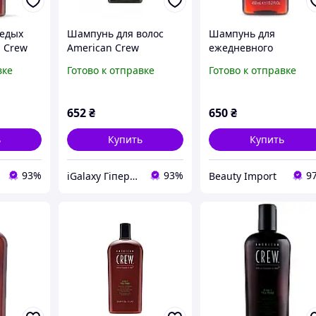
седых
Шампунь для волос
Шампунь для
n Crew
American Crew
ежедневного
ampoo
Shampoo Pre-styling
использования
вке
Готово к отправке
Готово к отправке
001585
Boost 250 мл
American Crew Daily
Cleansing Shampoo 4
ml
652
₴
650
₴
ь
Купить
Купить
93%
93%
9
iGalaxy Гіпермаркет подарунків
Beauty Import