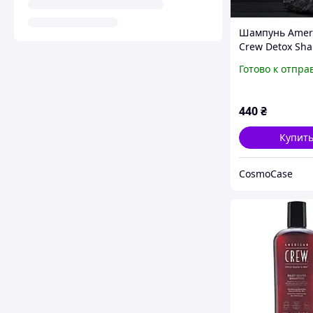
Шампунь Amer
Crew Detox Sh
250 мл для глу
Готово к отпра
очищения воло
кожи головы, 
стайлинга, себ
440
₴
Купит
CosmoCase