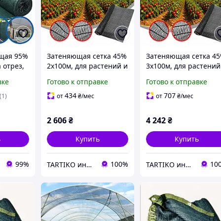
щая 95%
Затеняющая сетка 45%
Затеняющая сетка 4
 отрез,
2х100м, для растений и
3х100м, для растений
для
ограждения защита от
ограждения защита о
вке
Готово к отправке
Готово к отправке
 от
солнца и ветра
солнца и ветра
434
707
(1)
от
₴
/мес
от
₴
/мес
2 606
₴
4 242
₴
ь
Купить
Купить
99%
100%
10
TARTIKO интернет магазин для дома и дачи
TARTIKO интернет магазин для дома и дачи