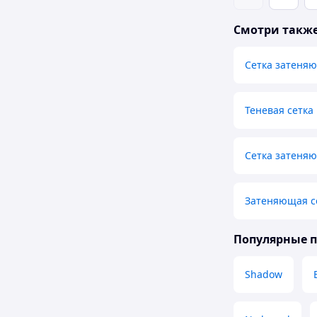
Смотри такж
Сетка затеня
Теневая сетка
Сетка затеня
Затеняющая се
Популярные 
Shadow