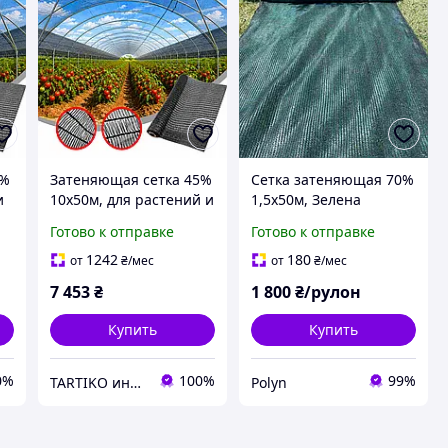
5%
Затеняющая сетка 45%
Сетка затеняющая 70%
и
10х50м, для растений и
1,5х50м, Зелена
т
ограждения защита от
Готово к отправке
Готово к отправке
солнца и ветра
1242
180
от
₴
/мес
от
₴
/мес
7 453
₴
1 800
₴/рулон
Купить
Купить
0%
100%
99%
TARTIKO интернет магазин для дома и дачи
Polyn