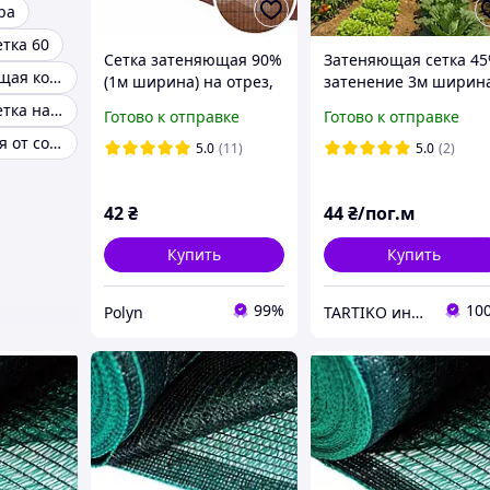
ра
тка 60
Сетка затеняющая 90%
Затеняющая сетка 4
Сетка затеняющая коричневая
(1м ширина) на отрез,
затенение 3м ширин
Коричневая, Польша
на отрез; для
Затеняющая сетка на забор
Готово к отправке
Готово к отправке
затенения растений
Сетка защитная от солнца
защита от солнца и
5.0
(11)
5.0
(2)
ветра
42
₴
44
₴/пог.м
Купить
Купить
99%
10
Polyn
TARTIKO интернет магазин для дома и дачи