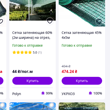
5%
Сетка затеняющая 60%
Сетка затеняющая 45%
(2м ширина) на отрез,
4х5м
Premium-Agro для
Готово к отправке
Готово к отправке
забора и растений
защита от солнца и
5.0
(1)
ветра
494
₴
ка
44
₴/пог.м
474
.24
₴
Купить
Купить
0%
99%
100%
Polyn
УКРХОЗ