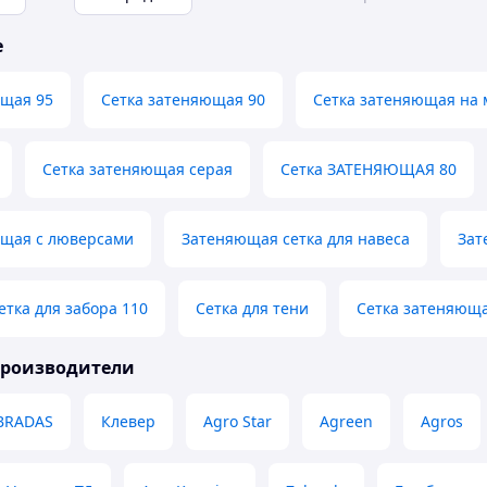
е
ющая 95
Сетка затеняющая 90
Сетка затеняющая на
Сетка затеняющая серая
Сетка ЗАТЕНЯЮЩАЯ 80
ющая с люверсами
Затеняющая сетка для навеса
Зат
тка для забора 110
Сетка для тени
Сетка затеняюща
производители
BRADAS
Клевер
Agro Star
Agreen
Agros