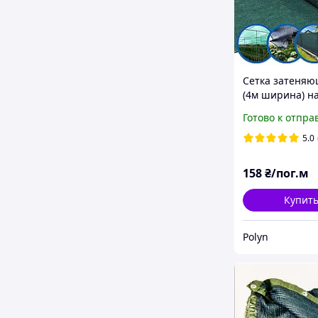
Сетка затеняю
(4м ширина) на
Premium-Agro 
Готово к отпра
забора защита
солнца и ветра
5.0
158
₴/пог.м
Купит
Polyn