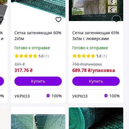
5%
Сетка затеняющая 60%
Сетка затеняющая 65%
 и
2х5м
3х5м с люверсами
т
Готово к отправке
Готово к отправке
5.0
(1)
5.0
(1)
331
₴
758
₴/упаковка
317
.76
₴
689
.78
₴/упаковка
Купить
Купить
0%
100%
100%
УКРХОЗ
УКРХОЗ