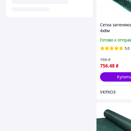
Сетка затеняю
4х8м
Готово к отпра
5.0
788
₴
756
.48
₴
Купит
УКРХОЗ