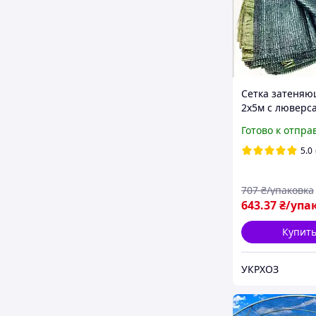
Сетка затеняю
2х5м с люверс
Готово к отпра
5.0
707
₴/упаковка
643
.37
₴/упа
Купит
УКРХОЗ