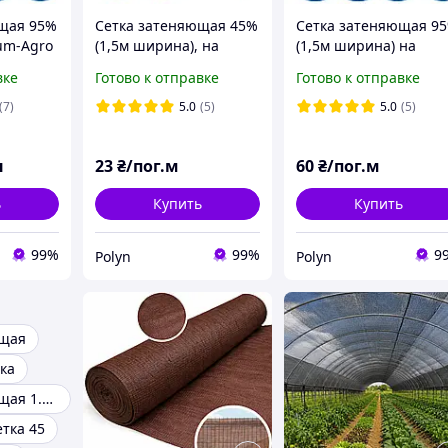
щая 95%
Сетка затеняющая 45%
Сетка затеняющая 9
um-Agro
(1,5м ширина), на
(1,5м ширина) на
ита от
отрез Premium-Agro
отрез, Premium-Agro
вке
Готово к отправке
Готово к отправке
для забора и растений
для забора защита от
защита от солнца и
солнца и ветра
(7)
5.0
(5)
5.0
(5)
ветра
н
23
₴/пог.м
60
₴/пог.м
ь
Купить
Купить
99%
99%
9
Polyn
Polyn
ющая
ка
Сетка затеняющая 1.5 м
тка 45