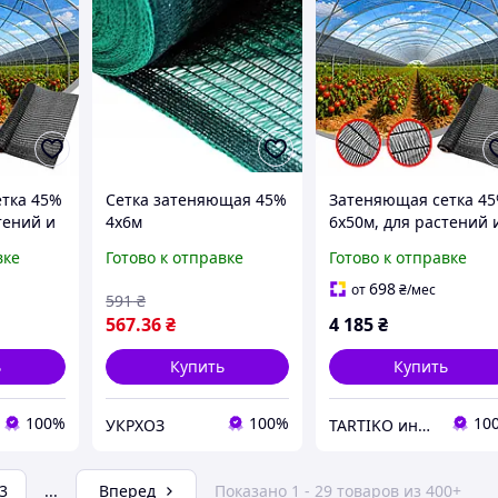
тка 45%
Сетка затеняющая 45%
Затеняющая сетка 4
тений и
4х6м
6х50м, для растений 
щита от
ограждения защита о
вке
Готово к отправке
Готово к отправке
солнца и ветра
698
от
₴
/мес
591
₴
567
.36
₴
4 185
₴
ь
Купить
Купить
100%
100%
10
УКРХОЗ
TARTIKO интернет магазин для дома и дачи
3
...
Вперед
Показано 1 - 29 товаров из 400+