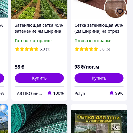
5%
Затеняющая сетка 45%
Сетка затеняющая 90%
затенение 4м ширина
(2м ширина) на отрез,
на отрез; для
Коричневая, Польша
Готово к отправке
Готово к отправке
затенения растений
защита от солнца и
5.0
(1)
5.0
(5)
ветра
58
₴
98
₴/пог.м
Купить
Купить
0%
100%
99%
TARTIKO интернет магазин для дома и дачи
Polyn