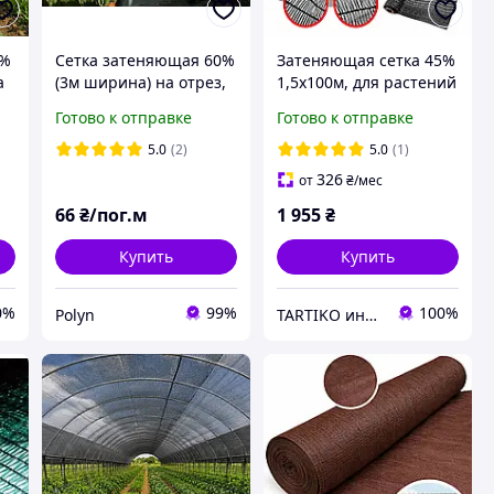
5%
Сетка затеняющая 60%
Затеняющая сетка 45%
а
(3м ширина) на отрез,
1,5х100м, для растений
Premium-Agro для
и ограждения защита
Готово к отправке
Готово к отправке
забора и растений
от солнца и ветра
защита от солнца и
5.0
(2)
5.0
(1)
ветра
326
от
₴
/мес
66
₴/пог.м
1 955
₴
Купить
Купить
0%
99%
100%
Polyn
TARTIKO интернет магазин для дома и дачи