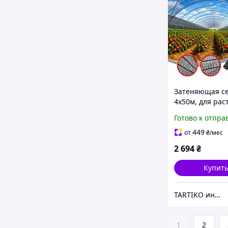
Затеняющая се
4х50м, для рас
ограждения за
Готово к отпра
солнца и ветра
449
от
₴
/мес
2 694
₴
Купит
TARTIKO интернет магазин для дома и дачи
1
2