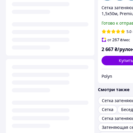
Сетка затеняю
1,5х50м, Premi
для забора защ
Готово к отпра
солнца и ветра
5.0
267
от
₴
/мес
2 667
₴/руло
Купит
Polyn
Смотри также
Сетка затеня
Сетка
Бесед
Затеняющая се