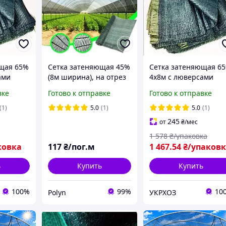
щая 65%
Сетка затеняющая 45%
Сетка затеняющая 6
ами
(8м ширина), на отрез
4х8м с люверсами
Premium-Agro для
вке
Готово к отправке
Готово к отправке
забора и растений
защита от солнца и
(1)
5.0
(1)
5.0
(1)
ветра
245
от
₴
/мес
1 578
₴/упаковка
ковка
117
₴/пог.м
1 467
.54
₴/упаков
ь
Купить
Купить
100%
99%
10
Polyn
УКРХОЗ