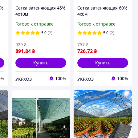
5%
Сетка затеняющая 45%
Сетка затеняющая 60%
4х10м
4х6м
Готово к отправке
Готово к отправке
5.0
(2)
5.0
(2)
929
₴
757
₴
891
.84
₴
726
.72
₴
Купить
Купить
9%
100%
100%
УКРХОЗ
УКРХОЗ