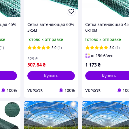
щая 45%
Сетка затеняющая 60%
Сетка затеняющая 4
3х5м
6х10м
вке
Готово к отправке
Готово к отправке
(1)
5.0
(1)
5.0
(1)
196
от
₴
/мес
529
₴
507
.84
₴
1 173
₴
ь
Купить
Купить
100%
100%
10
УКРХОЗ
УКРХОЗ