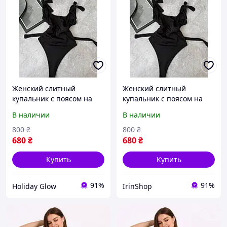
Женский слитный
Женский слитный
купальник с поясом на
купальник с поясом на
завязке HL 210
завязке IS 1303
В наличии
В наличии
800
₴
800
₴
680
₴
680
₴
Купить
Купить
91%
91%
Holiday Glow
IrinShop