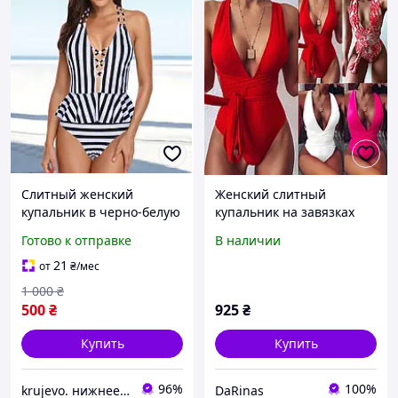
Слитный женский
Женский слитный
купальник в черно-белую
купальник на завязках
полосочку на завязках,
Lacona
Готово к отправке
В наличии
слитный купальник с
отрытой спинкой
21
от
₴
/мес
1 000
₴
500
₴
925
₴
Купить
Купить
96%
100%
krujevo. нижнее белье
DaRinas