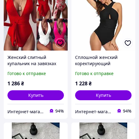
Женский слитный
Сплошной женский
купальник на завязках
коректирующий
купальник на завязках
Готово к отправке
Готово к отправке
1 286
₴
1 228
₴
Купить
Купить
94%
94%
Интернет-магазин LeRinas
Интернет-магазин LeRinas