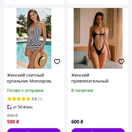
Женский слитный
Женский
купальник Монохром,
привлекательный
купальник в принт
сплошной купальник на
Готово к отправке
В наличии
полосочку на завязках
завязках из бифлекса.
5.0
(1)
50
от
₴
/мес
800
₴
500
₴
600
₴