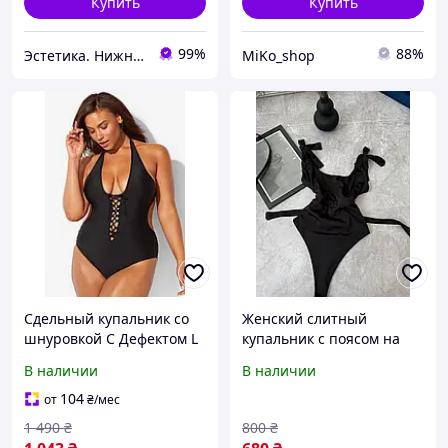
Купить
Купить
99%
88%
Эстетика. Нижнее белье.
MiKo_shop
Сдельный купальник со
Женский слитный
шнуровкой С Дефектом L
купальник с поясом на
черный
завязке SH 2403
В наличии
В наличии
104
от
₴
/мес
1 490
₴
800
₴