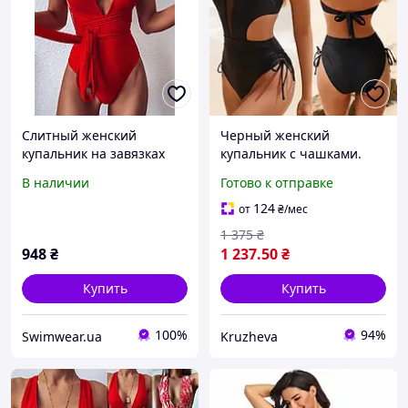
Слитный женский
Черный женский
купальник на завязках
купальник с чашками.
Сплошной купальник
В наличии
Готово к отправке
сзади на завязке.
124
от
₴
/мес
1 375
₴
948
₴
1 237
.50
₴
Купить
Купить
100%
94%
Swimwear.ua
Kruzheva