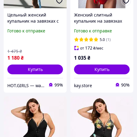
Цельный женский
Женский слитный
купальник на завязках с
купальник на завязках
полупрозрачным парео и
Готово к отправке
Готово к отправке
красивым принтом
мягкий и приятный к телу
5.0
(1)
слитный купальник
172
от
₴
/мес
1 475
₴
1 180
₴
1 035
₴
Купить
Купить
99%
90%
HOT.GIRLS — магазин женского белья, купальников и стильных образов для уверенных в себе девушек.
kay.store