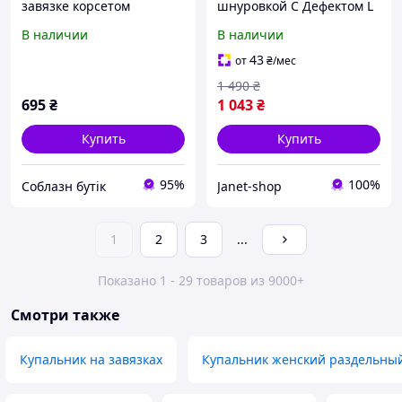
завязке корсетом
шнуровкой С Дефектом L
черный
В наличии
В наличии
43
от
₴
/мес
1 490
₴
695
₴
1 043
₴
Купить
Купить
95%
100%
Соблазн бутік
Janet-shop
1
2
3
...
Показано 1 - 29 товаров из 9000+
Смотри также
Купальник на завязках
Купальник женский раздельны