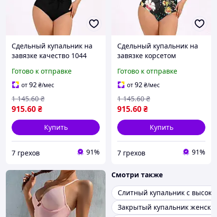
Сдельный купальник на
Сдельный купальник на
завязке качество 1044
завязке корсетом
качество 1099
Готово к отправке
Готово к отправке
92
92
от
₴
/мес
от
₴
/мес
1 145
.60
₴
1 145
.60
₴
915
.60
₴
915
.60
₴
Купить
Купить
91%
91%
7 грехов
7 грехов
Смотри также
Слитный купальник с высок
Закрытый купальник женски