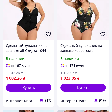
Сдельный купальник на
Сдельный купальник на
завязке all Скидка 1044
завязке корсетом all
Скидка 1099
В наличии
В наличии
167
171
от
₴
/мес
от
₴
/мес
1 107
.26
₴
1 128
.05
₴
1 002
.26
₴
1 023
.05
₴
Купить
Купить
91%
91%
Интернет-магазин Allegoriya
Интернет-магазин Allegoriya