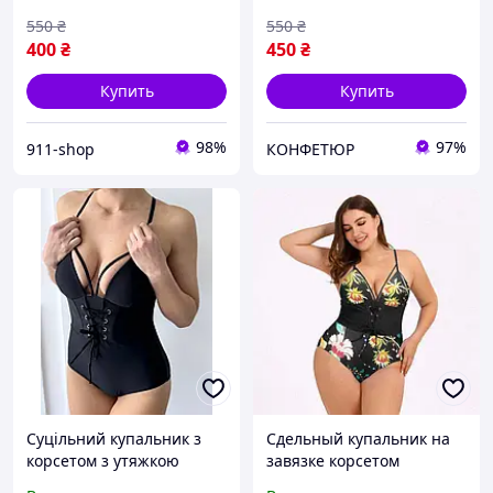
цвета с паетками
550
₴
550
₴
400
₴
450
₴
Купить
Купить
98%
97%
911-shop
КОНФЕТЮР
Суцільний купальник з
Сдельный купальник на
корсетом з утяжкою
завязке корсетом