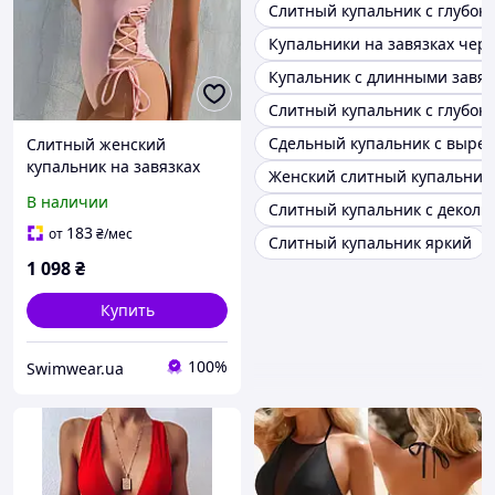
Слитный купальник с глубок
Купальники на завязках чер
Купальник с длинными завя
Слитный купальник с глубок
Сдельный купальник с выре
Слитный женский
купальник на завязках
Женский слитный купальник
В наличии
Слитный купальник с деколь
183
от
₴
/мес
Слитный купальник яркий
1 098
₴
Купить
100%
Swimwear.ua