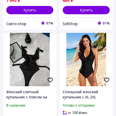
1 043
₴
680
₴
Купить
Купить
97%
91%
Свято-shop
SofiShop
Женский слитный
Сплошной женский
купальник с поясом на
купальник L XL 2XL
завязке SF 0210
Черный на завязках
В наличии
Готово к отправке
стильные купальники для
отдыха и пляжа
100
от
₴
/мес