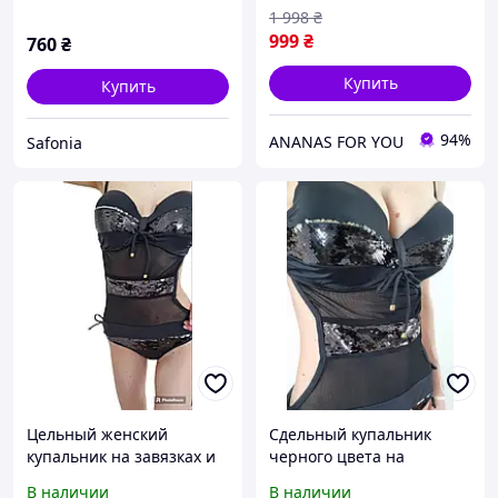
1 998
₴
999
₴
760
₴
Купить
Купить
94%
ANANAS FOR YOU
Safonia
Цельный женский
Сдельный купальник
купальник на завязках и
черного цвета на
открытой спиной черного
завязках в паетках
В наличии
В наличии