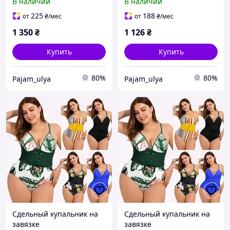
В наличии
В наличии
225
188
от
₴
/мес
от
₴
/мес
1 350
₴
1 126
₴
Купить
Купить
80%
80%
Pajam_ulya
Pajam_ulya
Сдельный купальник на
Сдельный купальник на
завязке
завязке