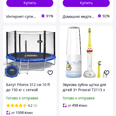
Купить
Купить
91%
92%
Интернет-супермаркет
Домашня медтехніка та ортопедичні товари
Батут Fitonix 312 см 10 ft
Звукова зубна щітка для
до 150 кг с сеткой
дітей 3+ Prooral T2113 з
безопасности и
футляром та 3D режимом
Готово к отправке
Готово к отправке
стремянкой, для дачи,
2 роки гарантії м'яке
двора, детей и взрослых
чищення, веселий
498
4.2
(5)
от
₴
/мес
1098
от
₴
/мес