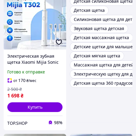
Детская силиконовая щетка
Детская щетка
Силиконовая щетка для дете
Звуковая щетка детская
Детская массажная щетка
Детские щетки для малышей
Детская мягкая щетка
Электрическая зубная
щетка Xiaomi Mijia Sonic
Массажная щетка для детей
Electric Toothbrush T302 4
Готово к отправке
Электрическую щетку для де
режима чистки с быстрой
зарядкой ультразвуковая
170
от
₴
/мес
Детская щетка 360 градусов
щетка
2 500
₴
1 698
₴
Купить
98%
TOP.SHOP