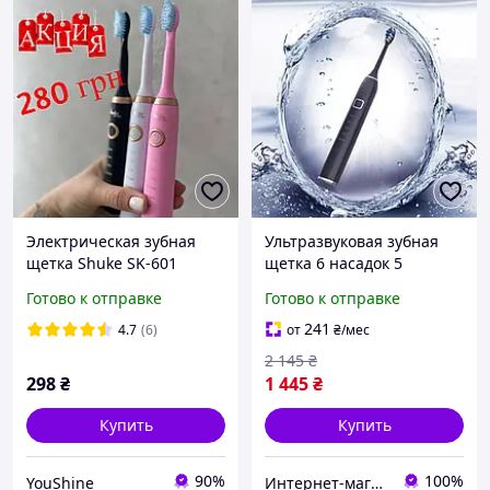
Электрическая зубная
Ультразвуковая зубная
щетка Shuke SK-601
щетка 6 насадок 5
аккумуляторная
режимов умная звуковая
Готово к отправке
Готово к отправке
ультразвуковая щетка для
щетка портативная
зубов 5 режимов роботы
электрощетка для зубов
241
4.7
(6)
от
₴
/мес
Розовый
2 145
₴
298
₴
1 445
₴
Купить
Купить
90%
100%
YouShine
Интернет-магазин ELITE STORE