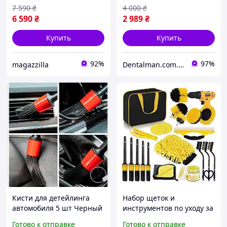
7 590
₴
4 000
₴
6 590
₴
2 989
₴
Купить
Купить
92%
97%
magazzilla
Dentalman.com.ua
Кисти для детейлинга
Набор щеток и
автомобиля 5 шт Черный
инструментов по уходу за
автомобилем с сумкой,
Готово к отправке
Готово к отправке