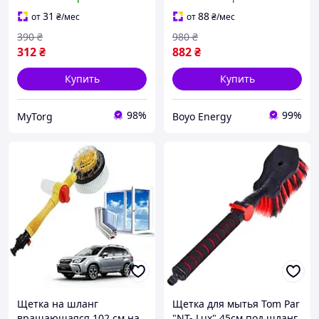
подарочный набор для
авто комплект 21 шт
31
88
от
₴
/мес
от
₴
/мес
390
₴
980
₴
312
₴
882
₴
Купить
Купить
98%
99%
MyTorg
Boyo Energy
Щетка на шланг
Щетка для мытья Tom Par
вращающаяся 102 см на
"NT- Lux" 45см под шланг