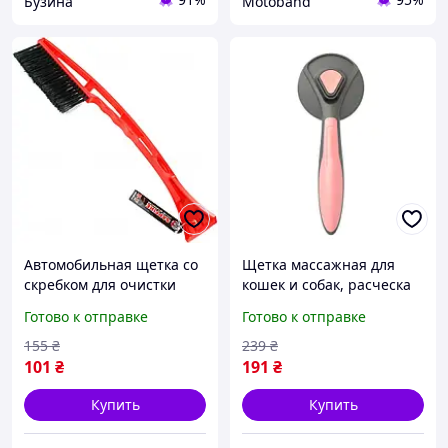
Бузина
Motoband
Автомобильная щетка со
Щетка массажная для
скребком для очистки
кошек и собак, расческа
снега с пластиковой
самоочищающаяся T9
Готово к отправке
Готово к отправке
ручкой SAPFIRE SF-17, 43
buzyna
см
155
₴
239
₴
101
₴
191
₴
Купить
Купить