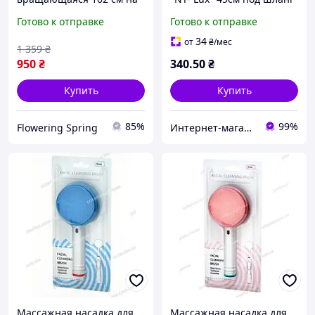
2 режима, насадка для
с клапаном
Готово к отправке
Готово к отправке
мытья авто окон
поверхностей
34
от
₴
/мес
1 359
₴
950
₴
340
.50
₴
Купить
Купить
85%
99%
Flowering Spring
Интернет-магазин "doitshop"
Массажная насадка для
Массажная насадка для