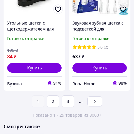
Угольные щетки с
Звуковая зубная щетка с
щеткодержателем для
подсветкой для
генератора 2-3кВт buzyna
младенцев с рождения
Готово к отправке
Готово к отправке
Seago SG-513C Голубая
5.0
(2)
105
₴
84
₴
637
₴
Купить
Купить
91%
98%
Бузина
Rona Home
1
2
3
...
Показано 1 - 29 товаров из 8000+
Смотри также