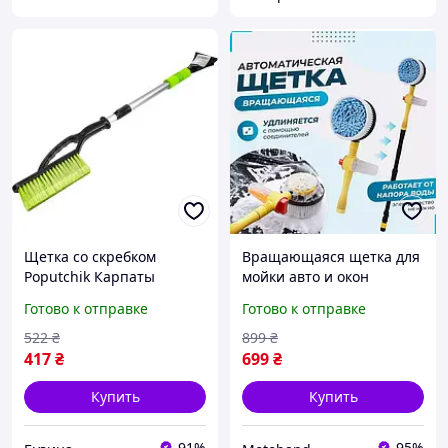
Щетка со скребком
Вращающаяся щетка для
Poputchik Карпаты
мойки авто и окон
телескопическая 110 см
насадка на шланг с
Готово к отправке
Готово к отправке
для снега и льда buzyna
отсеком для шампуня и
подачей воды с двумя
522
₴
899
₴
режимами
417
₴
699
₴
Купить
Купить
91%
95%