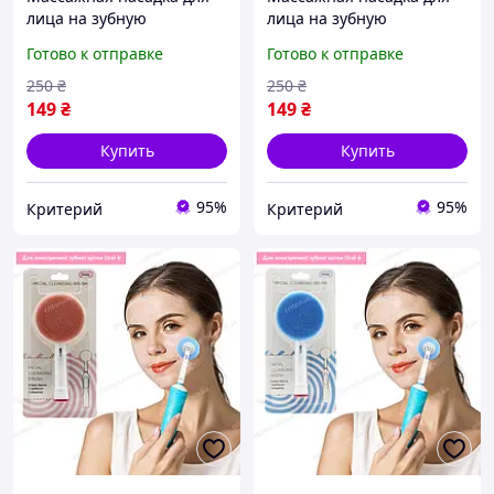
лица на зубную
лица на зубную
электрическую щётку
электрическую щётку
Готово к отправке
Готово к отправке
орал-би
орал-би
250
₴
250
₴
149
₴
149
₴
Купить
Купить
95%
95%
Критерий
Критерий