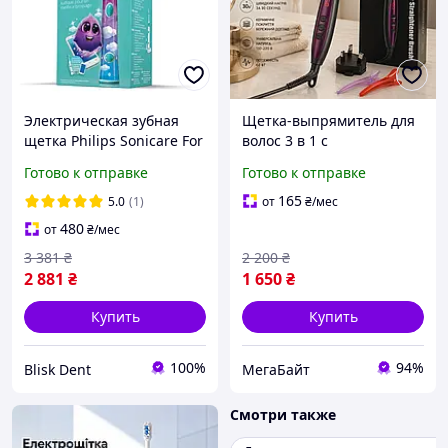
Электрическая зубная
Щетка-выпрямитель для
щетка Philips Sonicare For
волос 3 в 1 с
Kids для детей от 3-х лет с
керамическим
Готово к отправке
Готово к отправке
насадками синяя/розовая
покрытием, ионизацией,
12 режимов
165
5.0
(1)
от
₴
/мес
температуры, 60 Вт,
480
от
₴
/мес
нагрев за 30 секунд, 110
3 381
₴
2 200
₴
22
2 881
₴
1 650
₴
Купить
Купить
100%
94%
Blisk Dent
МегаБайт
Смотри также