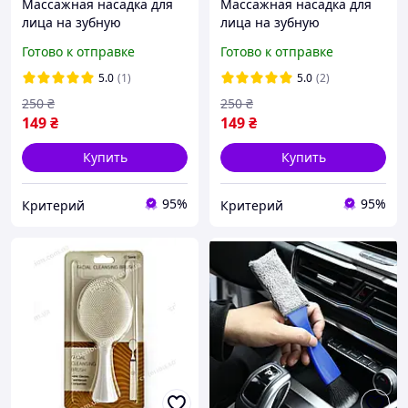
Массажная насадка для
Массажная насадка для
лица на зубную
лица на зубную
электрическую щётку
электрическую щётку
Готово к отправке
Готово к отправке
орал-би
орал-би
5.0
(1)
5.0
(2)
250
₴
250
₴
149
₴
149
₴
Купить
Купить
95%
95%
Критерий
Критерий