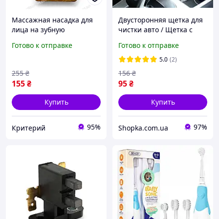
Массажная насадка для
Двусторонняя щетка для
лица на зубную
чистки авто / Щетка с
электрическую щётку
микрофиброй для
Готово к отправке
Готово к отправке
Соникаре
детейлинга авто /
Кисточка для чистки авто
5.0
(2)
255
₴
156
₴
155
₴
95
₴
Купить
Купить
95%
97%
Критерий
Shopka.com.ua