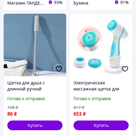
93%
91%
Магазин ТАНДЕМ: Ваш надійний партнер в фарбуванні авто! Безкоштовна доставка від 7000 грн!
Бузина
Щетка для душа с
Электрическая
длинной ручкой
массажная щетка для
масажная двухсторонняя
лица силиконовая 3в1,
Готово к отправке
Готово к отправке
38см dutyfree
IPX6, AE-868 buzyna
108
₴
817
₴
86
₴
653
₴
Купить
Купить