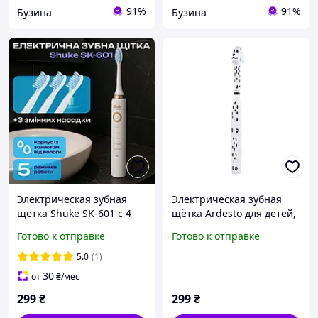
91%
91%
Бузина
Бузина
Электрическая зубная
Электрическая зубная
щетка Shuke SK-601 с 4
щётка Ardesto для детей,
насадками электрощетка
IPX6, белая ETB-003DOG
Готово к отправке
Готово к отправке
для зубов 5 режимов
(Китай)
работы
5.0
(1)
30
от
₴
/мес
299
₴
299
₴