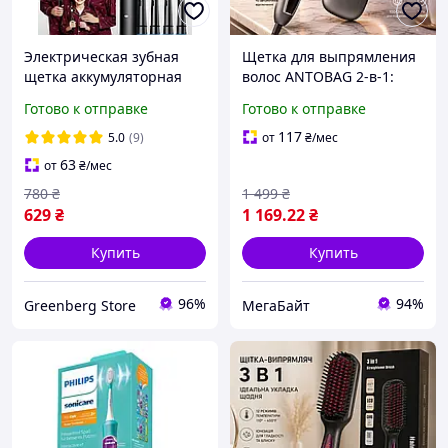
Электрическая зубная
Щетка для выпрямления
щетка аккумуляторная
волос ANTOBAG 2-в-1:
для взрослых и детей с 4
Керамический нагрев,
Готово к отправке
Готово к отправке
сменными насадками для
Ионизация, 5 режимов
удаления налета
температуры, Быстрый
117
5.0
(9)
от
₴
/мес
отбеливания зубов языка
нагрев
63
от
₴
/мес
780
₴
1 499
₴
629
₴
1 169
.22
₴
Купить
Купить
96%
94%
Greenberg Store
МегаБайт