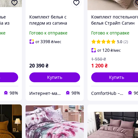
лье
Комплект белья с
Комплект постельног
ia из
пледом из сатина
белья Страйп Сатин
Евро,
"Yasemin" - 100%
Primavara двуспальн
вке
Готово к отправке
Готово к отправке
хлопок, Турция
размер с простыней 
спальный
двуспальный - евро,
резинке
3398
от
₴
/мес
5.0
(2)
ый
pudra/Пудра
120
от
₴
/мес
1 550
₴
20 390
₴
1 200
₴
ь
Купить
Купить
98%
98%
9
Интернет-магазин "Sweet Home"
ComfortHub – ваш дом, ваш комфорт, ваше тепло