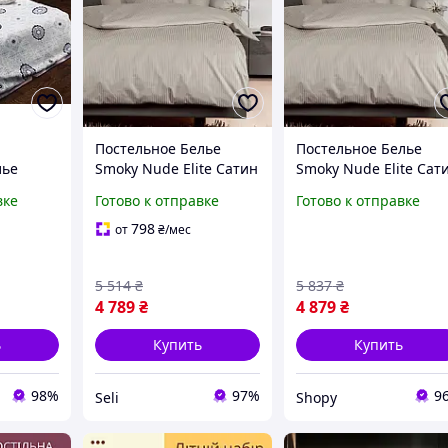
Постельное Белье
Постельное Белье
лье
Smoky Nude Elite Сатин
Smoky Nude Elite Сат
зором
Страйп Seli Постільна
Страйп Shopy
вке
Готово к отправке
Готово к отправке
0*220
Сатинова Білизна
Постільна Сатинова
Smoky Nude Elite Сатин
Білизна Smoky Nude
798
от
₴
/мес
лопка,
Страйп
Elite Сатин Страйп
5 514
₴
5 837
₴
4 789
₴
4 879
₴
ь
Купить
Купить
98%
97%
9
Seli
Shopy