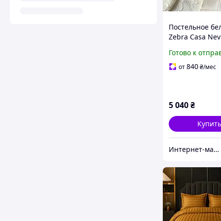
Постельное бе
Zebra Casa Nev
сатина, набор 
Готово к отпра
100% хлопок, с
кружевом дву
840
от
₴
/мес
- евро, кремов
5 040
₴
Купит
Интернет-магазин "Sweet Home"