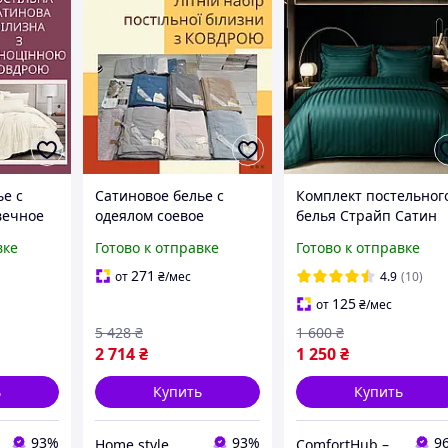
ье с
Сатиновое белье с
Комплект постельног
вечное
одеялом соевое
белья Страйп Сатин
ственое
Постельное белье с
Primavara евро разм
вке
Готово к отправке
Готово к отправке
лье
готовым одеялом
с простыней на
льный
легкое Хлопковое
резинке (темно
271
от
₴
/мес
4.9
(10)
постельное белье
зеленый)
125
от
₴
/мес
5 428
₴
1 600
₴
2 714
₴
1 250
₴
ь
Купить
Купить
93%
93%
9
Home style
ComfortHub – ваш дом, ваш комфорт, ваше тепло