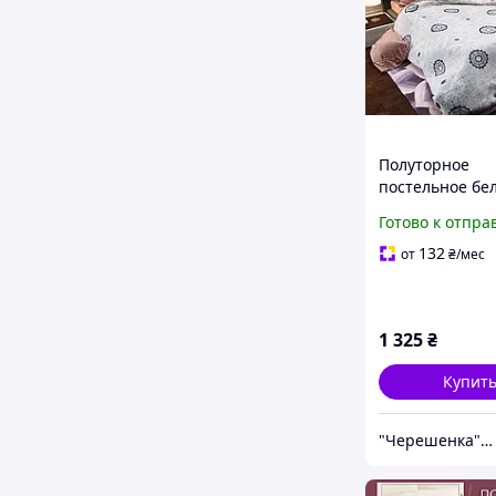
Полуторное
постельное бе
компаньон с у
Готово к отпра
орнаментом 15
сатиновое из
132
от
₴
/мес
натурального х
Черешенка
1 325
₴
Купит
"Черешенка" интернет-магазин оптово-розничной торговли