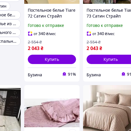
тин
Постельное белье Tiare
Постельное белье Tia
Серое постельное белье
72 Сатин Страйп
73 Сатин Страйп
Цветной полуторный
Цветной полуторны
Постельное белье из сатина 2 спальное
Готово к отправке
Готово к отправке
72_Stripe_pl buzyna
73_Stripe_pl buzyna
Каталог постельного белья
340
340
от
₴
/мес
от
₴
/мес
Сатиновое двуспальное постельное белье
2 554
₴
2 554
₴
2 043
₴
2 043
₴
Купить
Купить
91%
9
Бузина
Бузина