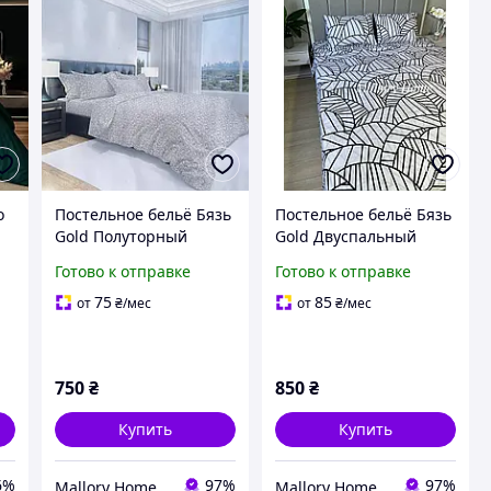
о
Постельное бельё Бязь
Постельное бельё Бязь
Gold Полуторный
Gold Двуспальный
ер
145х210 См | Узоры на
175х210 См | Узоры на
Готово к отправке
Готово к отправке
светлом фоне №2
белом фоне
75
85
от
₴
/мес
от
₴
/мес
750
₴
850
₴
Купить
Купить
6%
97%
97%
Mallory Home
Mallory Home