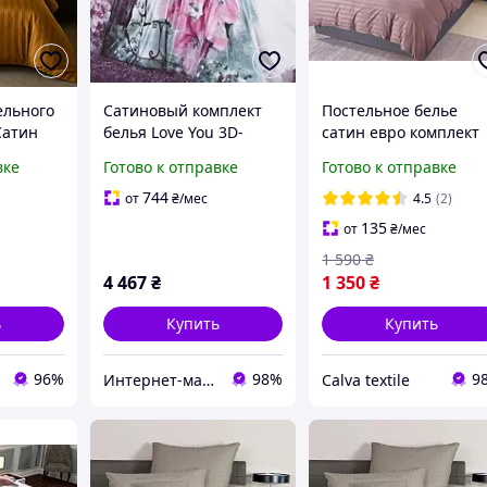
ельного
Сатиновый комплект
Постельное белье
Сатин
белья Love You 3D-
сатин евро комплект
о размер
рисунок, подарочная
200х230 постель
вке
Готово к отправке
Готово к отправке
а
упаковка семейный (2
страйп сатин просты
ь)
пододеяльника)
на резинке наволочк
744
от
₴
/мес
4.5
(2)
50х70 пудра
135
от
₴
/мес
1 590
₴
4 467
₴
1 350
₴
ь
Купить
Купить
96%
98%
9
Интернет-магазин "Sweet Home"
Calva textile