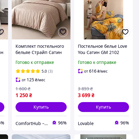
Комплект постельного
Постельное белье Love
ин
бельяе Страйп Сатин
You Сатин GM 2102
Primavara евро размер
полуторный комплект,
Готово к отправке
Готово к отправке
с простыней на
сатиновая постель
резинке (бежевый)
100% хлопок с цветами
616
5.0
(3)
от
₴
/мес
125
от
₴
/мес
1 600
₴
3 859
₴
1 250
₴
3 699
₴
Купить
Купить
6%
96%
96%
ComfortHub – ваш дом, ваш комфорт, ваше тепло
Lovable