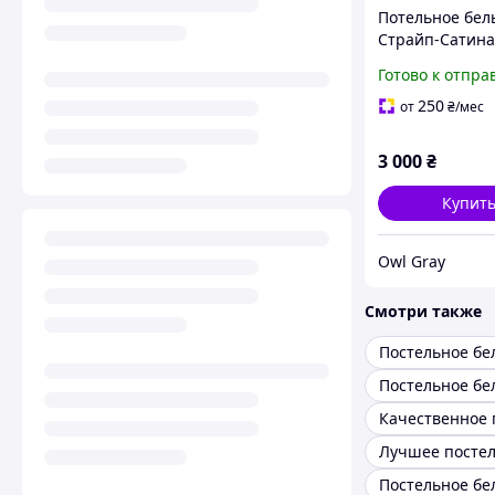
Потельное бел
Страйп-Сатина
Gray, наволочк
Готово к отпра
белый
250
от
₴
/мес
3 000
₴
Купит
Owl Gray
Смотри также