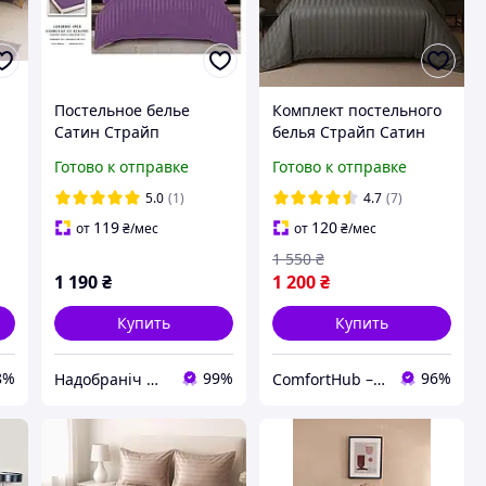
Постельное белье
Комплект постельного
Сатин Страйп
белья Страйп Сатин
вертикальная полоска
Primavara двуспальный
Готово к отправке
Готово к отправке
нь
Евро 200х230 простынь
размер с простыней на
и
на резинке
резинке (темно серая)
5.0
(1)
4.7
(7)
Фиолетовый
119
120
от
₴
/мес
от
₴
/мес
1 550
₴
1 190
₴
1 200
₴
Купить
Купить
8%
99%
96%
Надобраніч Домашній Текстиль
ComfortHub – ваш дом, ваш комфорт, ваше тепло