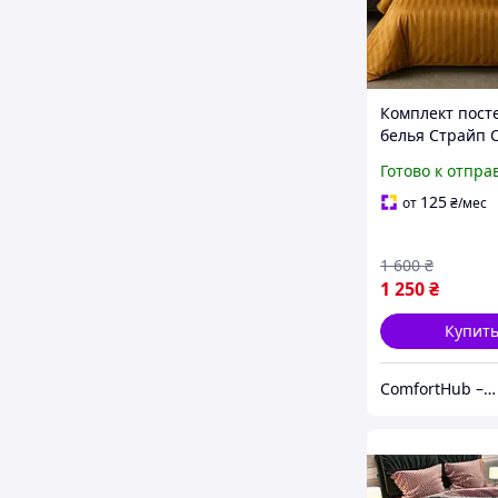
Комплект пост
белья Страйп 
Primavara евр
Готово к отпра
с простыней н
резинке (янтар
125
от
₴
/мес
1 600
₴
1 250
₴
Купит
ComfortHub – ваш дом, ваш комфорт, ваше тепло