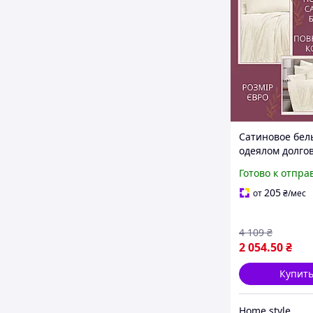
Сатиновое бел
одеялом долго
Красивое каче
Готово к отпра
постельное бе
Мягкий посте
205
от
₴
/мес
комплект
4 109
₴
2 054
.50
₴
Купит
Home style