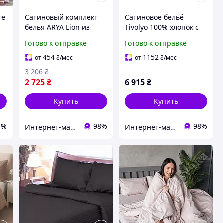
re
Сатиновый комплект
Сатиновое бельё
белья ARYA Lion из
Tivolyo 100% хлопок с
100% хлопка, Турция
кружевом в
Готово к отправке
Готово к отправке
полуторный
подарочной упаковке
двуспальный - евро
454
1152
от
₴
/мес
от
₴
/мес
3 206
₴
2 725
₴
6 915
₴
Купить
Купить
1%
98%
98%
Интернет-магазин "Sweet Home"
Интернет-магазин "Sweet Home"