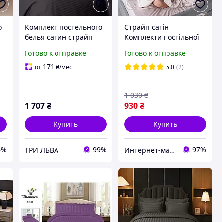
о
Комплект постельного
Страйп сатін
белья сатин страйп
Комплекти постільної
ый
175х215 Ярослав,
білизни, розмір
Готово к отправке
Готово к отправке
на
сатиновое постельное
Полуторний, доставка
бельё
по Україні
171
от
₴
/мес
5.0
(2)
1 030
₴
1 707
₴
930
₴
Купить
Купить
6%
99%
97%
ТРИ ЛЬВА
Интернет-магазин "Стильная Штучка"