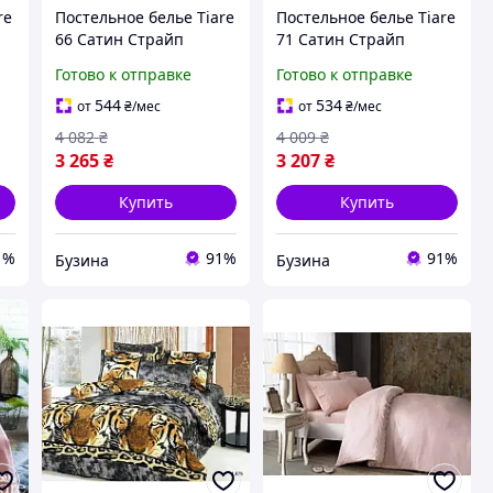
re
Постельное белье Tiare
Постельное белье Tiare
66 Сатин Страйп
71 Сатин Страйп
Цветной семейный
Цветной семейный
Готово к отправке
Готово к отправке
66_Stripe_sm buzyna
(71_Stripe_sm)
544
534
от
₴
/мес
от
₴
/мес
4 082
₴
4 009
₴
3 265
₴
3 207
₴
Купить
Купить
1%
91%
91%
Бузина
Бузина