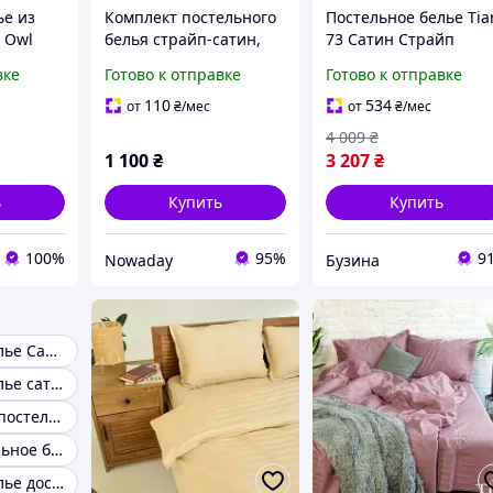
ье из
Комплект постельного
Постельное белье Tia
 Owl
белья страйп-сатин,
73 Сатин Страйп
а 70*70,
двуспальный, 180х215
Цветной семейный
вке
Готово к отправке
Готово к отправке
(73_Stripe_sm) r
110
534
от
₴
/мес
от
₴
/мес
4 009
₴
1 100
₴
3 207
₴
ь
Купить
Купить
100%
95%
9
Nowaday
Бузина
Постельное белье Сатин ТУРЦИЯ
Постельное белье сатин евро размер
Качественное постельное белье
Лучшее постельное белье
Постельное белье доставка