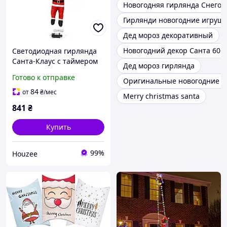
Новогодняя гирлянда Снегов
Гирлянди новогодние игруш
Дед мороз декоративный
Новогодний декор Санта 60с
Светодиодная гирлянда
Санта-Клаус с таймером
Дед мороз гирлянда
для украшения дома и
Готово к отправке
Оригинальные новогодние г
улицы
водонепроницаемая
84
от
₴
/мес
Merry christmas santa
красная
841
₴
Купить
99%
Houzee