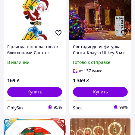
Гірлянда пінопластова з
Светодиодная фигурка
блискітками Санта з
Санта-Клауса Ulikey 3 м с
подарунком 78 см ABC
8 режимами свечения
В наличии
Готово к отправке
разноцветная гирлянда
для улицы и интерьера
137
от
₴
/мес
169
₴
1 369
₴
Купить
Купить
95%
99%
OnlySin
Spot