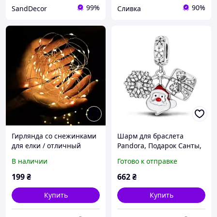
99%
90%
SandDecor
Сливка
Гирлянда со снежинками
Шарм для браслета
для елки / отличный
Pandora, Подарок Санты,
подарок на Новый год
Новый год
В наличии
Готово к отправке
199
₴
662
₴
Купить
Купить