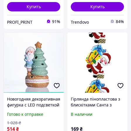
Купить
Купить
91%
84%
PROFI_PRINT
Trendovo
Новогодняя декоративная
Гірлянда пінопластова з
фигурка с LED подсветкой
блискітками Санта з
Санта-Клаус с ёлочкой
подарунком 78 см ABC
Готово к отправке
В наличии
для интерьера и подарка
1 028
₴
514
₴
169
₴