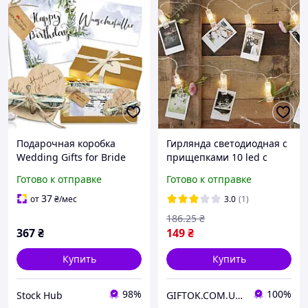
Подарочная коробка
Гирлянда светодиодная с
Wedding Gifts for Bride
прищепками 10 led с
Groom Коробка для
батарейками AA подарок
Готово к отправке
Готово к отправке
подарка с гирляндой,
декор для фото polaroid
деревянной биркой 18*12
instax mini square
37
от
₴
/мес
3.0
(1)
см
186
.25
₴
367
₴
149
₴
Купить
Купить
98%
100%
Stock Hub
GIFTOK.COM.UA для себе і не тільки)