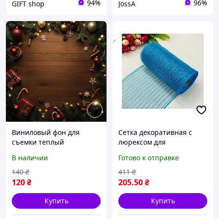
94%
96%
GIFT shop
JossA
Виниловый фон для
Сетка декоративная с
съемки теплый
люрексом для
деревянный фон с
изготовления бантиков
В наличии
Готово к отправке
гирляндой, игрушками и
гирлянд упаковки
подарками, 40x40 см,
подарков праздничный
140
₴
411
₴
№553118
декор
120
₴
205
.50
₴
Купить
Купить