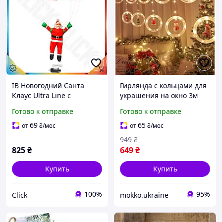
ІВ Новогодний Санта
Гирлянда с кольцами для
Клаус Ultra Line с
украшения на окно 3м
гирляндой Autoting LED
рождественская
Готово к отправке
Готово к отправке
светодиодная игрушка
светодиодная гирлянда
для дома и улицы пр
фигуры елка олень
69
65
от
₴
/мес
от
₴
/мес
ЕMN_PS
снеговик Санта
949
₴
825
₴
649
₴
Купить
Купить
100%
95%
Click
mokko.ukraine