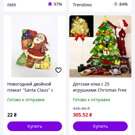
97%
84%
iletti
Trendovo
Новогодний двойной
Детская елка с 25
плакат "Santa Claus" с
игрушками Chrismas Free
подарками ST17, 28×24
+ Подарок Гирлянда роса
Готово к отправке
Готово к отправке
см) праздничный декор
Xmas / Новогодняя елка
для дома и офиса
для детей
436
.46
₴
22
₴
305
.52
₴
Купить
Купить