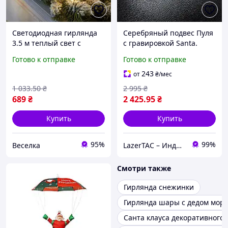
Светодиодная гирлянда
Серебряный подвес Пуля
3.5 м теплый свет с
с гравировкой Santa.
игрушкой Санта Клаус
Подарок для военного
Готово к отправке
Готово к отправке
для новогоднего декора
арт. 52301
на улице и внутри
243
от
₴
/мес
помещений FLAME
1 033
.50
₴
2 995
₴
689
₴
2 425
.95
₴
Купить
Купить
95%
99%
Веселка
LazerTAC – Индивидуальные подарки | L-TAC™
Смотри также
Гирлянда снежинки
Гирлянда шары с дедом мор
Санта клауса декоративного 