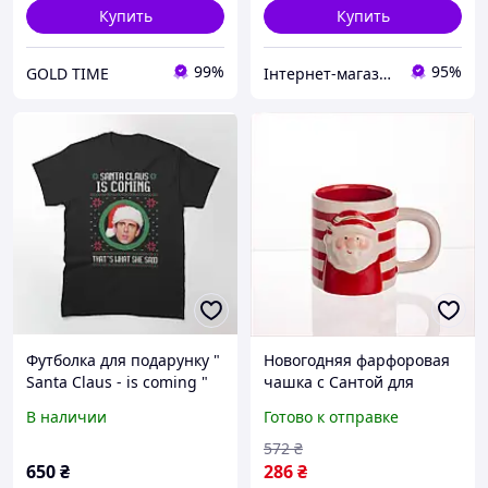
Купить
Купить
99%
95%
GOLD TIME
Інтернет-магазин товарів для дому "The Rechi"
Футболка для подарунку "
Новогодняя фарфоровая
Santa Claus - is coming "
чашка с Сантой для
футболка для хлопця .
горячих и холодных
В наличии
Готово к отправке
Футболка з прикольним
напитков 350 мл уютный
принтом
подарок на праздник
572
₴
650
₴
286
₴