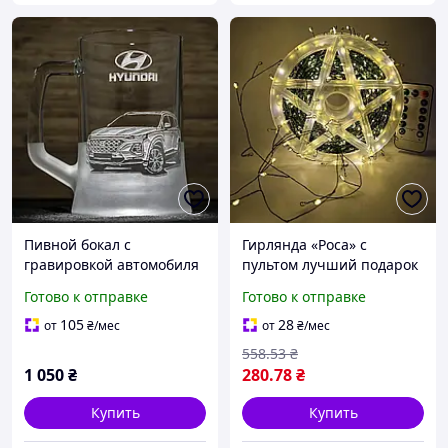
Пивной бокал с
Гирлянда «Роса» с
гравировкой автомобиля
пультом лучший подарок
Hyundai Santa Fe -
для праздничного
Готово к отправке
Готово к отправке
подарок для
настроения
автолюбителя
105
28
от
₴
/мес
от
₴
/мес
558
.53
₴
1 050
₴
280
.78
₴
Купить
Купить