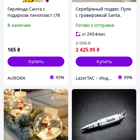
Гирлянда Санта с
Серебряный подвес Пуля
подарком пенопласт (78
с гравировкой Santa.
см) Aurora
Подарок для военного
В наличии
Готово к отправке
арт. 52001
243
от
₴
/мес
2 995
₴
165
₴
2 425
.95
₴
Купить
Купить
93%
99%
AURORA
LazerTAC – Индивидуальные подарки | L-TAC™