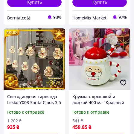
Купить
Купить
93%
97%
Borniatco🥇
HomeMix Market
Светодиодная гирлянда
Кружка с крышкой и
Lesko Y003 Santa Claus 3.5
ложкой 400 мл "Красный
м теплый свет
Санта" кружка станет
Готово к отправке
Готово к отправке
новогоднее украшение
отличным подарком для
для дома гирлянда с
близких
1 202
₴
541
₴
935
₴
459
.85
₴