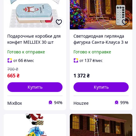
Подарочные коробки для
Светодиодная гирлянда
конфет MELLIEX 30 шт
фигурка Санта-Клауса 3 м
рождественские крафт
для новогоднего
Готово к отправке
Готово к отправке
коробки с наклейками для
украшения с 8 режимами
сладостей праздничные
свечения
66
137
от
₴
/мес
от
₴
/мес
упаковки Санта
700
₴
665
₴
1 372
₴
Купить
Купить
94%
99%
MixBox
Houzee