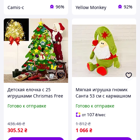
96%
92%
Camis-c
Yellow Monkey
Детская елочка с 25
Мягкая игрушка гномик
игрушками Chrismas Free
Санта 53 см с кармашком
+ Подарок Гирлянда роса
для подарков оливково-
Готово к отправке
Готово к отправке
Xmas / Новогодняя елка
красный Kidsqo HM-10556
для детей
107
от
₴
/мес
436
.46
₴
1 812
₴
305
.52
₴
1 066
₴