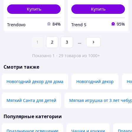
Купить
Купить
84%
95%
Trendovo
Trend S
1
2
3
...
Показано 1 - 29 товаров из 1000+
Смотри также
Новогодний декор для дома
Новогодний декор
Но
Мягкий Санта для детей
Мягкая игрушка от 3 лет чеб
Популярные категории
Праздничное освещение
Чашки и кружки
Подаро