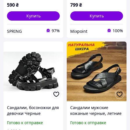
590
₴
799
₴
Купить
Купить
97%
100%
SPRING
Mixpoint
Сандалии, босоножки для
Сандалии мужские
девочки Черные
кожаные черные, летние
классические босоножки
Готово к отправке
Готово к отправке
из кожи на лето *Са-19