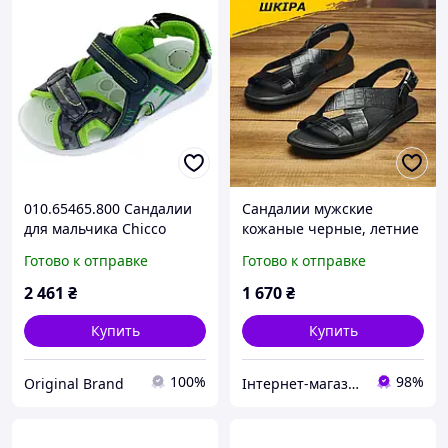
010.65465.800 Сандалии
Сандалии мужские
для мальчика Chicco
кожаные черные, летние
25,26р
классические босоножки
Готово к отправке
Готово к отправке
из натуральной кожи на
лето *Са-19 чор-питон*
2 461
₴
1 670
₴
Купить
Купить
100%
98%
Original Brand
Інтернет-магазин Sport Year