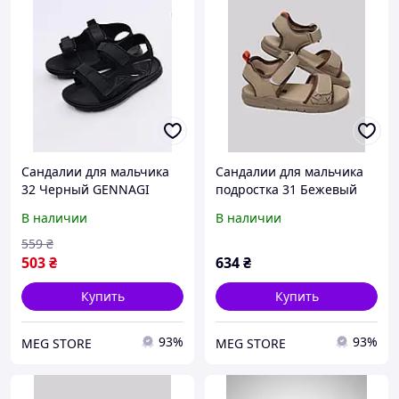
Сандалии для мальчика
Сандалии для мальчика
32 Черный GENNAGI
подростка 31 Бежевый
(670975-32)
STREAM (713225-31)
В наличии
В наличии
559
₴
503
₴
634
₴
Купить
Купить
93%
93%
MEG STORE
MEG STORE