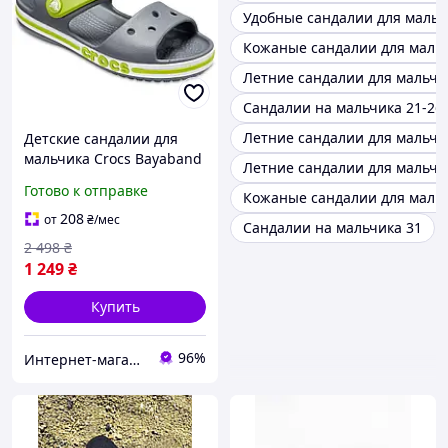
Удобные сандалии для мальч
Кожаные сандалии для мальч
Летние сандалии для мальчи
Сандалии на мальчика 21-26
Летние сандалии для мальчи
Детские сандалии для
мальчика Crocs Bayaband
Летние сандалии для мальчи
Sandal Charcoal 28-29 С11
Готово к отправке
Кожаные сандалии для мальч
Серые (205400)
208
от
₴
/мес
Сандалии на мальчика 31
2 498
₴
1 249
₴
Купить
96%
Интернет-магазин "NOWA" - товары для всей семьи!