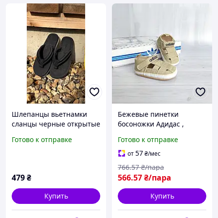
Шлепанцы вьетнамки
Бежевые пинетки
сланцы черные открытые
босоножки Адидас ,
летняя обувь женские
сандалии для
Готово к отправке
Готово к отправке
унисекс сандалии
новорожденных ALL1225
босоножки
Детская одежда 1093
57
от
₴
/мес
766
.57
₴/пара
479
₴
566
.57
₴/пара
Купить
Купить