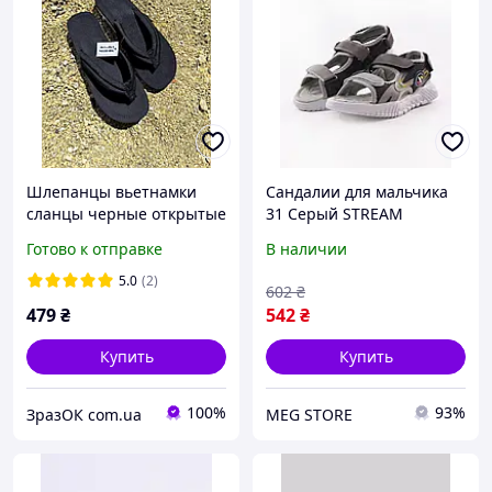
Шлепанцы вьетнамки
Сандалии для мальчика
сланцы черные открытые
31 Серый STREAM
летняя обувь женские
(671834-31)
Готово к отправке
В наличии
унисекс сандалии
босоножки
5.0
(2)
602
₴
479
₴
542
₴
Купить
Купить
100%
93%
ЗразОК com.ua
MEG STORE