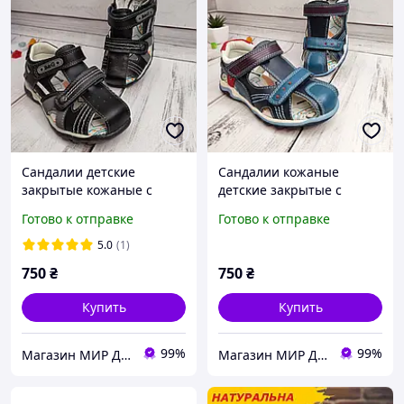
Сандалии детские
Сандалии кожаные
закрытые кожаные с
детские закрытые с
супинатором и жесткой
супинатором и жесткой
Готово к отправке
Готово к отправке
пяткой для мальчика B&G
пяткой для мальчика B&G
размер 27
28 размер
5.0
(1)
750
₴
750
₴
Купить
Купить
99%
99%
Магазин МИР ДЕТСТВА Одежда и обувь для детей и подростков
Магазин МИР ДЕТСТВА Одежда и обувь для детей и подростков