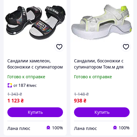
Сандалии хамелеон,
Сандалии, босоножки с
босоножки с супинатором
супинатором Том.м для
Том.м для девочки
девочки 36 размер, 2
Готово к отправке
Готово к отправке
35,36,37 размер, 3
липучки, 109-91-185
липучки, 109-99-601
187
от
₴
/мес
1 343
₴
1 148
₴
1 123
₴
938
₴
Купить
Купить
100%
100%
Лана плюс
Лана плюс