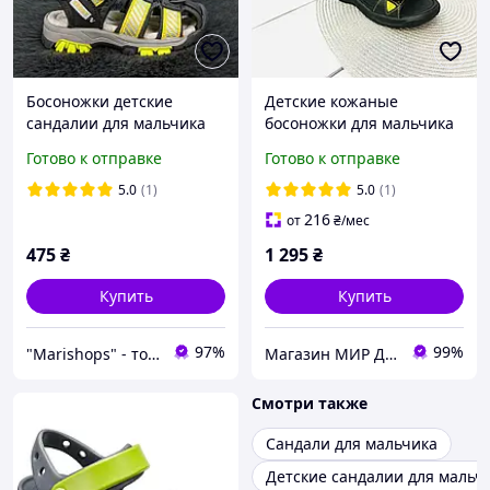
Босоножки детские
Детские кожаные
сандалии для мальчика
босоножки для мальчика
Kimboo серые с желтым
Jordan черные
Готово к отправке
Готово к отправке
закрытые 5756
5.0
(1)
5.0
(1)
216
от
₴
/мес
475
₴
1 295
₴
Купить
Купить
97%
99%
"Marishops" - товары для всей семьи.
Магазин МИР ДЕТСТВА Одежда и обувь для детей и подростков
Смотри также
Сандали для мальчика
Детские сандалии для мальч