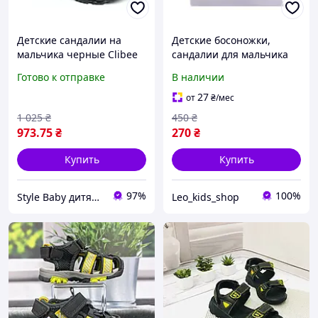
Детские сандалии на
Детские босоножки,
мальчика черные Clibee
сандалии для мальчика
закрытый носок
легкие 22,23,25
Готово к отправке
В наличии
27
от
₴
/мес
1 025
₴
450
₴
973
.75
₴
270
₴
Купить
Купить
97%
100%
Style Baby дитячий магазин
Leo_kids_shop