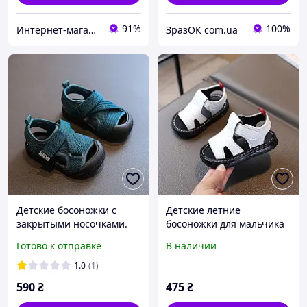
91%
100%
Интернет-магазин Allegoriya
ЗразОК com.ua
Детские босоножки с
Детские летние
закрытыми носочками.
босоножки для мальчика
Детские сандалии для
(сандалии), черные и
Готово к отправке
В наличии
мальчика босоножки с
белые, размеры 16-20
защитой для пальчиков
(12-14 см)
1.0
(1)
590
₴
475
₴