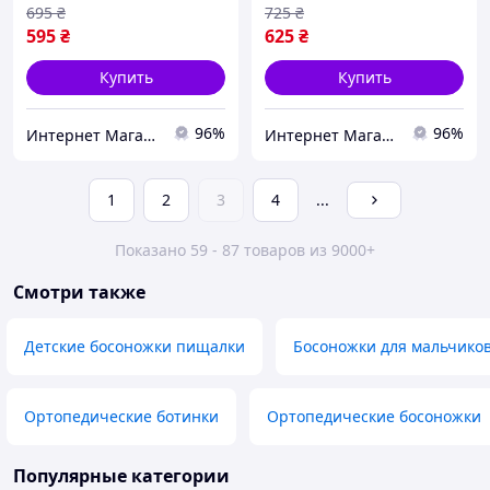
695
₴
725
₴
595
₴
625
₴
Купить
Купить
96%
96%
Интернет Магазин Олеся
Интернет Магазин Олеся
1
2
3
4
...
Показано 59 - 87 товаров из 9000+
Смотри также
Детские босоножки пищалки
Босоножки для мальчико
Ортопедические ботинки
Ортопедические босоножки
Популярные категории