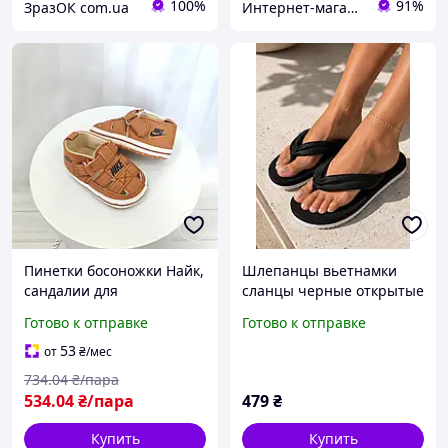
100%
91%
ЗразОК com.ua
Интернет-магазин Allegoriya
Пинетки босоножки Найк,
Шлепанцы вьетнамки
сандалии для
сланцы черные открытые
новорожденных ALL1302
летняя обувь женские
Готово к отправке
Готово к отправке
Детская одежда 1160
унисекс сандалии
босоножки
53
от
₴
/мес
734
.04
₴/пара
534
.04
₴/пара
479
₴
Купить
Купить