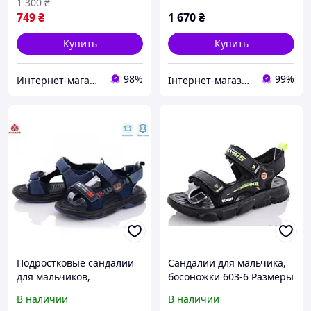
чор-питон* Rea
1 300
₴
749
₴
1 670
₴
Купить
Купить
98%
99%
Интернет-магазин "Streetmoda"
Інтернет-магазин Real-Market
Подростковые сандалии
Сандалии для мальчика,
для мальчиков,
босоножки 603-6 Размеры
Босоножки Солнце A19-
38,
В наличии
В наличии
15B размеры 36 - 39