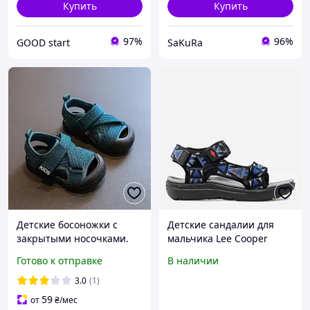
Купить
Купить
97%
96%
GOOD start
SaKuRa
Детские босоножки с
Детские сандалии для
закрытыми носочками.
мальчика Lee Cooper
Детские сандалии для
176320 33 Синие
Готово к отправке
В наличии
мальчика босоножки с
(2200004744872)
защитой для пальчиков
3.0
(1)
59
от
₴
/мес