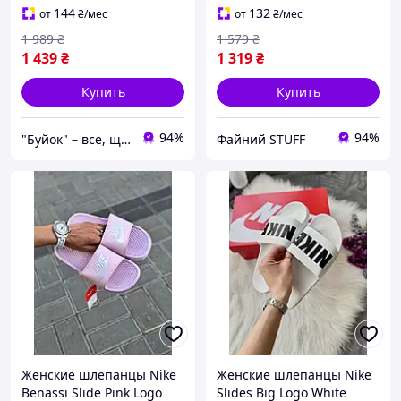
144
132
от
₴
/мес
от
₴
/мес
1 989
₴
1 579
₴
1 439
₴
1 319
₴
Купить
Купить
94%
94%
"Буйок" – все, що треба: спорт, гаджети, взуття
Файний STUFF
Женские шлепанцы Nike
Женские шлепанцы Nike
Benassi Slide Pink Logo
Slides Big Logo White