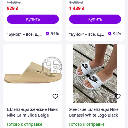
1 139
₴
1 989
₴
929
₴
1 439
₴
Купить
Купить
94%
94%
"Буйок" – все, що треба: спорт, гаджети, взуття
"Буйок" – все, що треба: спорт, гаджети, взуття
Шлепанцы женские Найк
Женские шлепанцы Nike
Nike Calm Slide Beige
Benassi White Logo Black
FD4116-201
ALL04392
Готово к отправке
Готово к отправке