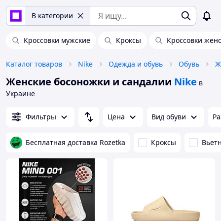
В категории
Кроссовки мужские
Кроксы
Кроссовки жен
Каталог товаров
Nike
Одежда и обувь
Обувь
Ж
Женские босоножки и сандалии
Nike
в
Украине
Фильтры
Цена
Вид обуви
Ра
Бесплатная доставка Rozetka
Кроксы
Вьет