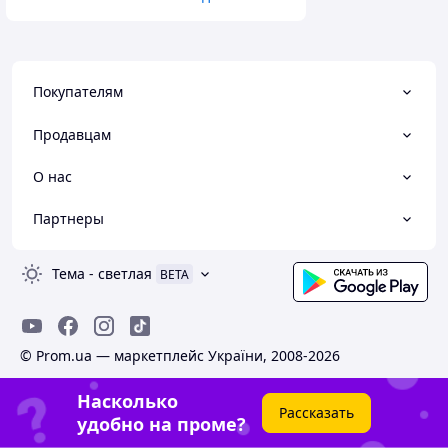
Покупателям
Продавцам
О нас
Партнеры
Тема
-
светлая
BETA
© Prom.ua — маркетплейс України, 2008-2026
Насколько
Рассказать
удобно на проме?