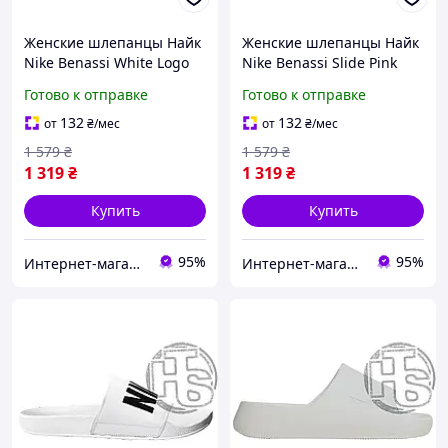
Женские шлепанцы Найк
Женские шлепанцы Найк
Nike Benassi White Logo
Nike Benassi Slide Pink
Black ALL04392
Logo Silver ALL04401
Готово к отправке
Готово к отправке
132
132
от
₴
/мес
от
₴
/мес
1 579
₴
1 579
₴
1 319
₴
1 319
₴
Купить
Купить
95%
95%
Интернет-магазин "High-Top Store"
Интернет-магазин "High-Top Store"