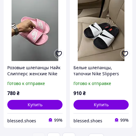
Розовые шлепанцы Найк
Белые шлепанцы,
Слипперс женские Nike
тапочки Nike Slippers
Slippers Pink 36
White Black х Найк 40
Готово к отправке
Готово к отправке
780
₴
910
₴
Купить
Купить
99%
99%
blessed.shoes
blessed.shoes