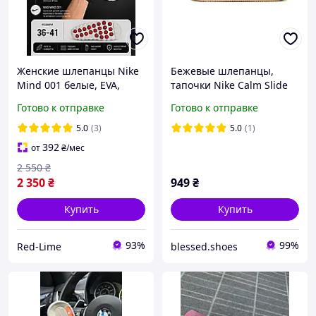
Женские шлепанцы Nike
Бежевые шлепанцы,
Mind 001 белые, EVA,
тапочки Nike Calm Slide
Найк Майнд 001, на лето
Beige х Найк Колм 36
Готово к отправке
Готово к отправке
стильные шлепанцы для
отдыха и повседневной
5.0
(3)
5.0
(1)
носки
392
от
₴
/мес
2 550
₴
2 350
₴
949
₴
Купить
Купить
93%
99%
Red-Lime
blessed.shoes