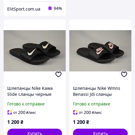
94%
ElitSport.com.ua
Шлепанцы Nike Kawa
Шлепанцы Nike Wmns
Slide сланцы черные
Benassi Jdi сланцы
обувь для пляжа женские
черные обувь для пляжа
Готово к отправке
Готово к отправке
Оригинал 38-39 р/25.5 см
женские Оригинал 38-39
р/25 см
200
200
от
₴
/мес
от
₴
/мес
1 200
₴
1 200
₴
Купить
Купить