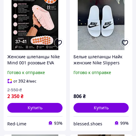
Женские шлепанцы Nike
Белые шлепанцы Найк
Mind 001 розовые EVA
женские Nike Slippers
Найк Майнд 001 на весну,
White 36
Готово к отправке
Готово к отправке
лето, осень стильные
шлепанцы с
392
от
₴
/мес
амортизирующей
2 550
₴
подошвой
2 350
₴
806
₴
Купить
Купить
93%
99%
Red-Lime
blessed.shoes