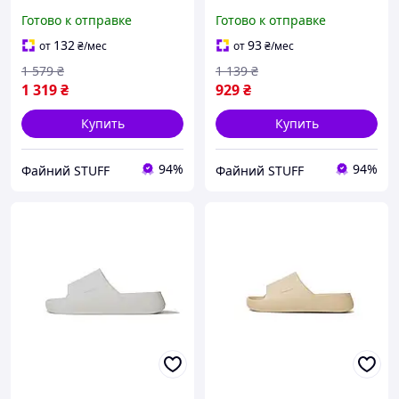
Silver ALL04401
ALL08480
Готово к отправке
Готово к отправке
132
93
от
₴
/мес
от
₴
/мес
1 579
₴
1 139
₴
1 319
₴
929
₴
Купить
Купить
94%
94%
Файний STUFF
Файний STUFF