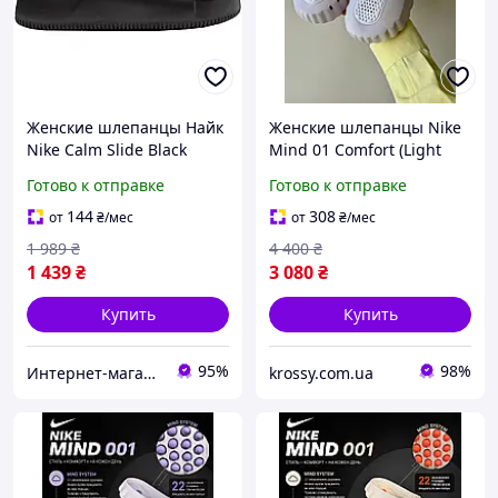
Женские шлепанцы Найк
Женские шлепанцы Nike
Nike Calm Slide Black
Mind 01 Comfort (Light
FD4116-001
Pink) летние из пены Код:
Готово к отправке
Готово к отправке
C0317
144
308
от
₴
/мес
от
₴
/мес
1 989
₴
4 400
₴
1 439
₴
3 080
₴
Купить
Купить
95%
98%
Интернет-магазин "High-Top Store"
krossy.com.ua