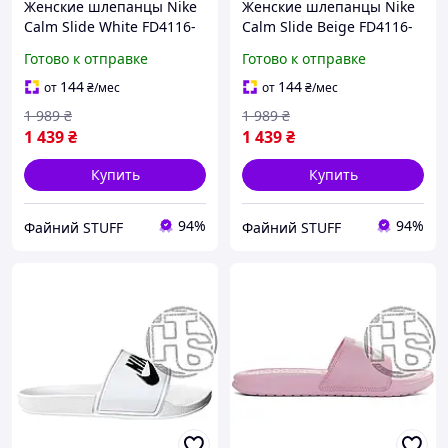
Женские шлепанцы Nike
Женские шлепанцы Nike
Calm Slide White FD4116-
Calm Slide Beige FD4116-
100
201
Готово к отправке
Готово к отправке
144
144
от
₴
/мес
от
₴
/мес
1 989
₴
1 989
₴
1 439
₴
1 439
₴
Купить
Купить
94%
94%
Файний STUFF
Файний STUFF