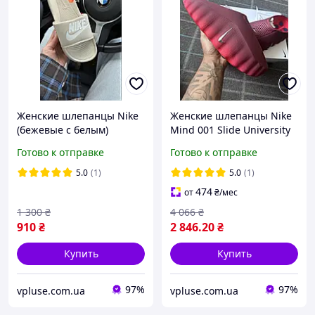
Женские шлепанцы Nike
Женские шлепанцы Nike
(бежевые с белым)
Mind 001 Slide University
элегантные летние для
Red (красные)
Готово к отправке
Готово к отправке
повседневного комфорта
спортивные EVA для
Cod: код 3784
активного отдыха Cod:Код
5.0
(1)
5.0
(1)
- D736
474
от
₴
/мес
1 300
₴
4 066
₴
910
₴
2 846
.20
₴
Купить
Купить
97%
97%
vpluse.com.ua
vpluse.com.ua