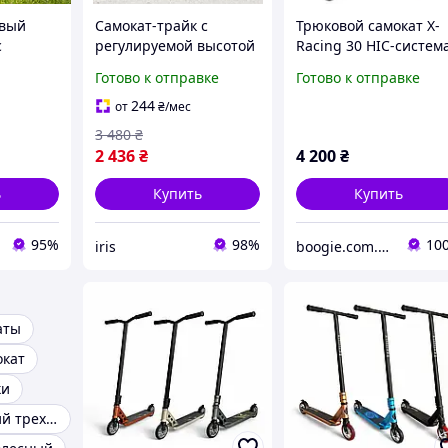
овый
Самокат-трайк с
Трюковой самокат X-
с
регулируемой высотой
Racing 30 HIC-систем
м PU,
руля с задним ножным
колеса 120мм, дека
Готово к отправке
Готово к отправке
ый
тормозом
алюминий,
рюков
максимальной
анодированная
244
от
₴
/мес
кат для
нагрузкой 100 кг Fuzion
покраска
3 480
₴
X3 Pro
2 436
₴
4 200
₴
ь
Купить
Купить
95%
98%
10
iris
boogie.com.ua
аты
окат
ки
Самокат детский трехколесный