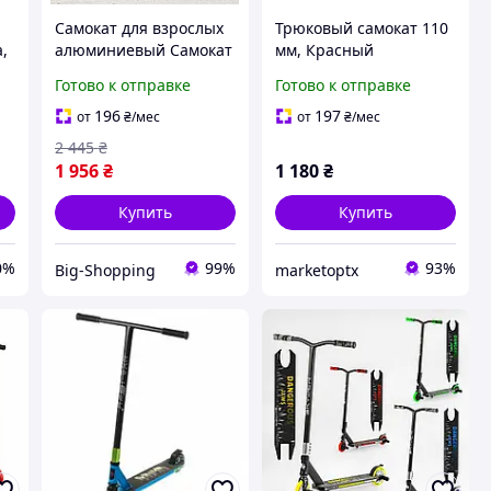
Самокат для взрослых
Трюковый самокат 110
а,
алюминиевый Самокат
мм, Красный
с максимальной
Готово к отправке
Готово к отправке
нагрузкой 100 кг
Самокат с задним
196
197
от
₴
/мес
от
₴
/мес
ножным тормозом
2 445
₴
Fuzion X3 Pro Самокат
1 956
₴
1 180
₴
дв
Купить
Купить
0%
99%
93%
Big-Shopping
marketoptx