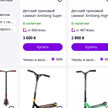
олесный
Детский трюковый
Детский трюковый
евочки
самокат Xinlilong Super
самокат Xinlilong Hig
High X30 с удлинённым
02A с системой HIC и
Детский самокат с сиденьем
В наличии
В наличии
рулем до 100 кг
удлинённым рулем д
Самокаты для взрослых
100 кг
600
467
от
₴
/мес
от
₴
/мес
3 600
₴
2 800
₴
Купить
Купить
96%
9
Чехлы и аксессуары | Mob4
Чехлы и аксессуары | Mob4