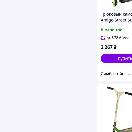
Трюковый само
Amigo Street S
черный, колеса
В наличии
EX-1979
378
от
₴
/мес
2 267
₴
Купит
Симба тойс - интернет-магазин детских игрушек