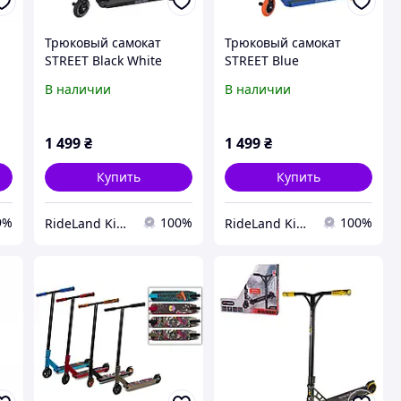
Трюковый самокат
Трюковый самокат
STREET Black White
STREET Blue
В наличии
В наличии
1 499
₴
1 499
₴
Купить
Купить
9%
100%
100%
RideLand Kids & Sport
RideLand Kids & Sport