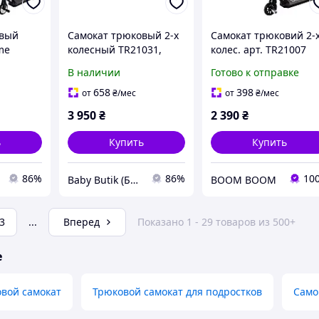
овый
Самокат трюковый 2-х
Самокат трюковий 2-
me
колесный TR21031,
колес. арт. TR21007
колеса PU 110 мм, диск
GREEN, Extreme Moti
В наличии
Готово к отправке
ьный
шпицевый
SAGA, колеса PU 110
и
алюминиевый,
658
398
от
₴
/мес
от
₴
/мес
компрессия
3 950
₴
2 390
₴
ь
Купить
Купить
86%
86%
10
Baby Butik (Беби Бутик)
BOOM BOOM
3
...
Вперед
Показано 1 - 29 товаров из 500+
е
вой самокат
Трюковой самокат для подростков
Само