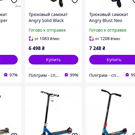
кат
Трюковый самокат
Трюковый самокат
uper
Angry Solid Black
Angry Blust Neo
 110 см,
Chrome
Готово к отправке
Готово к отправке
1083
1208
от
₴
/мес
от
₴
/мес
6 498
₴
7 248
₴
ь
Купить
Купить
97%
99%
9
Пілігрим - спеціалізований велосипедний магазин
Пілігрим - спеціалізований велосипедний магазин