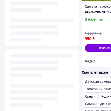
Самокат трюк
двухколесный 
колесами 110м
В наличии
F10 Pro, Зелен
Самокат для т
Трюковой само
1 357
.14
₴
подростков
950
₴
Купит
Ладно
Смотри также
Детские самок
Трюковый сам
Скейт
Роли