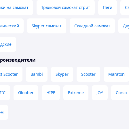
ки на самокат
Трюковой самокат стрит
Пеги
С
ллический
Skyper самокат
Складной самокат
Дв
одские
производители
t Scooter
Bambi
Skyper
Scooter
Maraton
MIC
Globber
HIPE
Extreme
JOY
Corso
ом