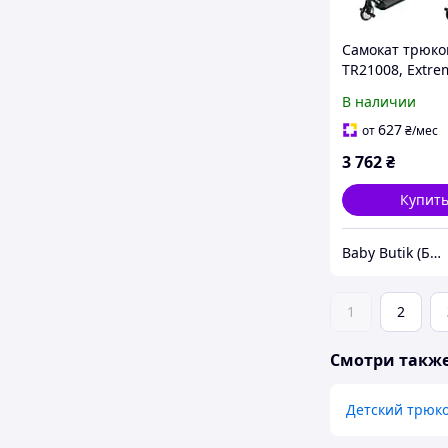
Самокат трюк
TR21008, Extre
Motion PULSE,
В наличии
PU120мм, цел
алюм, HIC, пег
627
от
₴
/мес
3 762
₴
Купит
Baby Butik (Беби Бутик)
1
2
Смотри такж
Детский трюко