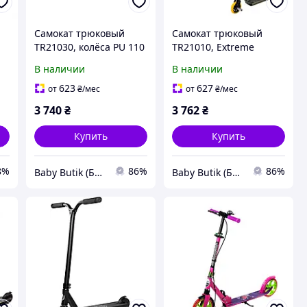
Самокат трюковый
Самокат трюковый
TR21030, колёса PU 110
TR21010, Extreme
мм, диск спицевой
Motion SWEEP, колёса
В наличии
В наличии
алюмин, компрессия
PU 110мм, диск
HIC
спицевой алюм,
623
627
от
₴
/мес
от
₴
/мес
компрессия HIC, пеги
3 740
₴
3 762
₴
Купить
Купить
8%
86%
86%
Baby Butik (Беби Бутик)
Baby Butik (Беби Бутик)