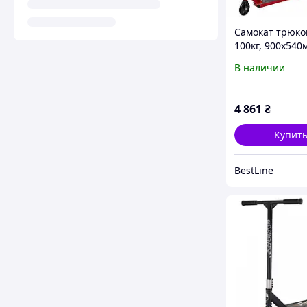
Самокат трюко
100кг, 900х540
TR21029 / Само
В наличии
трюков / Самок
системой
4 861
₴
Купит
BestLine