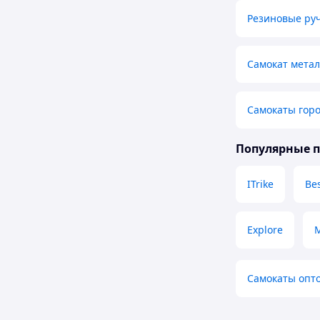
Резиновые руч
Самокат мета
Самокаты гор
Популярные 
ITrike
Bes
Explore
Самокаты опт