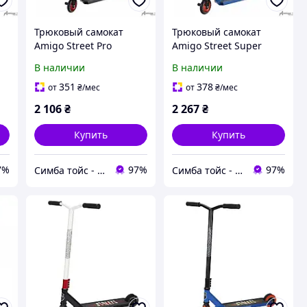
Трюковый самокат
Трюковый самокат
Amigo Street Pro
Amigo Street Super
чорный, колеса 110 см,
синий, колеса 110 см,
В наличии
В наличии
EX-1983
EX-1978
351
378
от
₴
/мес
от
₴
/мес
2 106
₴
2 267
₴
Купить
Купить
7%
97%
97%
Симба тойс - интернет-магазин детских игрушек
Симба тойс - интернет-магазин детских игрушек