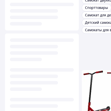
Самокат двухк
Спорттовары
Самокат для д