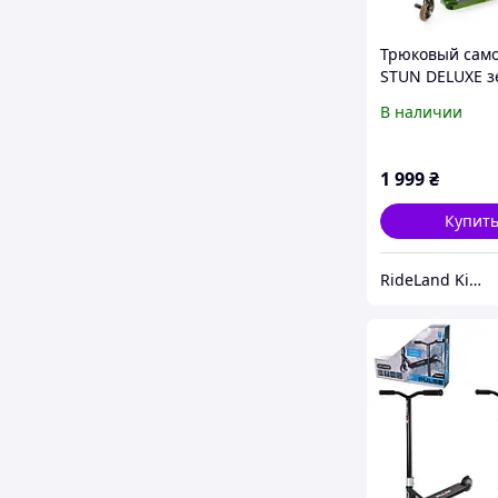
Трюковый само
STUN DELUXE 
В наличии
1 999
₴
Купит
RideLand Kids & Sport