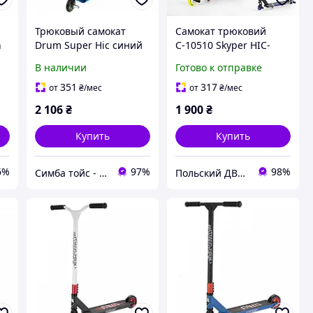
Трюковый самокат
Самокат трюковий
h
Drum Super Hic синий
С-10510 Skyper HIC-
система, ПЕГИ, алюм.
В наличии
Готово к отправке
о
диск и дека,
351
317
от
₴
/мес
от
₴
/мес
2 106
₴
1 900
₴
Купить
Купить
6%
97%
98%
Симба тойс - интернет-магазин детских игрушек
Польский ДВОРИК