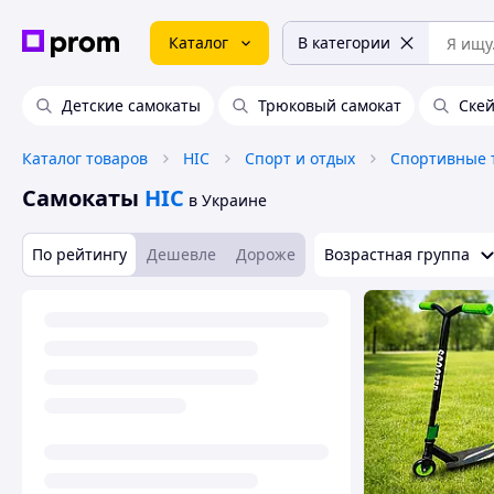
Каталог
В категории
Детские самокаты
Трюковый самокат
Скей
Каталог товаров
HIC
Спорт и отдых
Спортивные 
Самокаты
HIC
в Украине
По рейтингу
Дешевле
Дороже
Возрастная группа