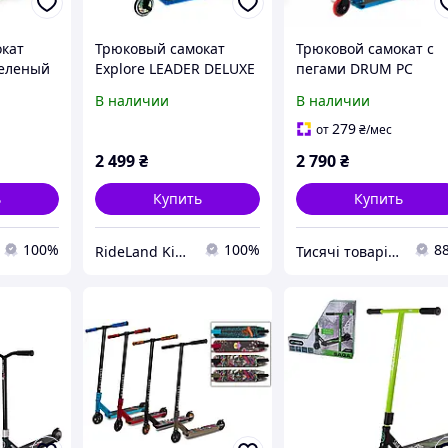
кат
Трюковый самокат
Трюковой самокат с
зеленый
Explore LEADER DELUXE
пегами DRUM PC
Blue
6546125 синий
В наличии
В наличии
279
от
₴
/мес
2 499
₴
2 790
₴
ь
Купить
Купить
100%
100%
8
RideLand Kids & Sport
Тисячі товарів для всіх !!!