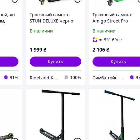
вой, до
Трюковый самокат
Трюковый самокат
мм,
STUN DELUXE черно-
Amigo Street Pro
кат для
золотой
зеленый, колеса 110
В наличии
В наличии
ат с HIC
см, EX-1982
351
от
₴
/мес
1 999
₴
2 106
₴
ь
Купить
Купить
91%
100%
9
RideLand Kids & Sport
Симба тойс - интернет-магазин детских игрушек