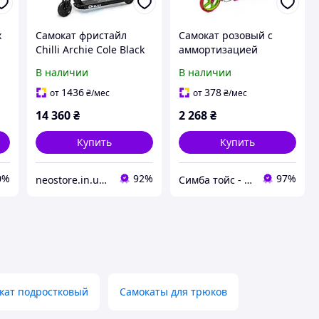
х
Самокат фристайл
Самокат розовый с
Chilli Archie Cole Black
аммортизацией
on
110 мм
ручным тормозом
В наличии
В наличии
мм
звонок Prime new EX-
9090
1436
378
от
₴
/мес
от
₴
/мес
14 360
₴
2 268
₴
Купить
Купить
0%
92%
97%
neostore.in.ua - интернет магазин
Симба тойс - интернет-магазин детских игрушек
кат подростковый
Самокаты для трюков