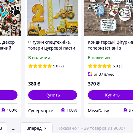
. Декор
Фігурки спецтехніка,
Кондитерські фігурки
нячий
топери цукрової пасти
топери) їстівні з
ка )
для хлопчик, їстівні
цукрової мастики на
В наличии
В наличии
картинки на день
торт"Для чоловіка"
народження, топери
(українська мова)
5.0
(2)
5.0
(3)
спецтехнік
37
от
₴
/мес
380
₴
370
₴
ь
Купить
Купить
100%
100%
9
Супермаркет кондитера
MissiDaisy
3
...
Вперед
Показано 1 - 29 товаров из 9000+