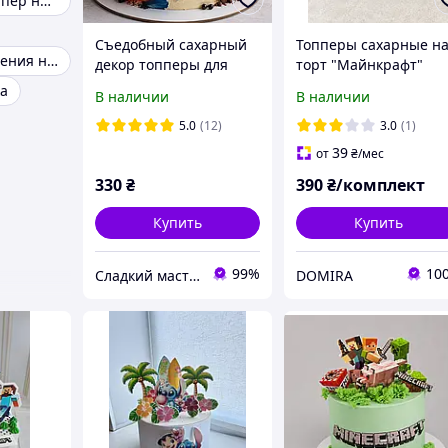
Акриловый топпер на торт
Съедобный сахарный
Топперы сахарные н
Сладкие украшения на торт
декор топперы для
торт "Майнкрафт"
торта "Бравл Старс
а
В наличии
В наличии
Brawl Stars", топовые
герои бравлеры
5.0
(12)
3.0
(1)
39
от
₴
/мес
330
₴
390
₴/комплект
Купить
Купить
99%
10
Сладкий мастер
DOMIRA