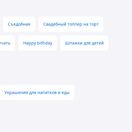
Съедобная
Свадебный топпер на торт
ечать
Happy bithday
Шпажки для детей
Украшения для напитков и еды