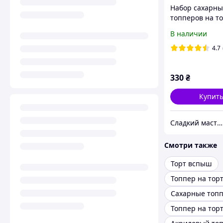
Набор сахарны
топперов на то
POP Demon Hun
В наличии
4.7
330
₴
Купит
Сладкий мастер
Смотри также
Торт вспыш