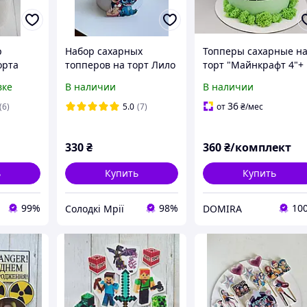
р
Набор сахарных
Топперы сахарные н
орта
топперов на торт Лило
торт "Майнкрафт 4"+
и Стич
мох для декора
вке
В наличии
В наличии
стівний
ерів
36
(6)
5.0
(7)
от
₴
/мес
330
₴
360
₴/комплект
ь
Купить
Купить
99%
98%
10
Солодкі Мрії
DOMIRA