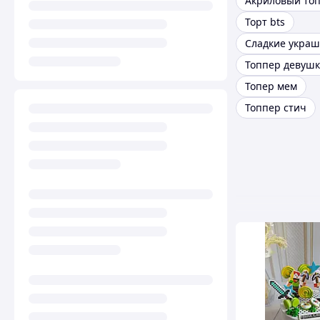
Торт bts
Топпер девушк
Топер мем
Топпер стич