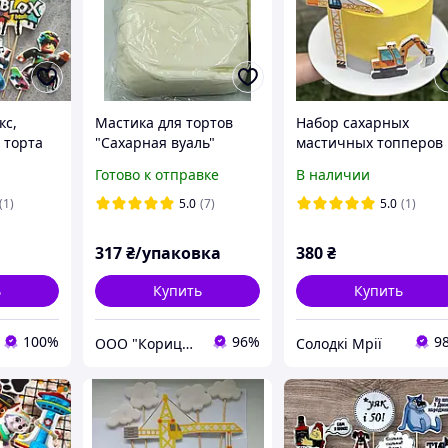
кс,
Мастика для тортов
Набор сахарных
 торта
"Сахарная вуаль"
мастичных топперов
кс декор,
(БЕЛАЯ) Ovalette
украшения на торт
Готово к отправке
В наличии
р
(Турция) 1 кг
Спецтехника
строительная техник
(1)
5.0
(7)
5.0
(1)
317
₴/упаковка
380
₴
ь
Купить
Купить
100%
96%
9
ООО "Корица" Ингредиенты, декор, упаковка от ведущих европейских производителей для кондитеров
Солодкі Мрії