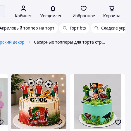
Кабинет
Уведомления
Избранное
Корзина
Акриловый топпер на торт
Торт bts
Сладкие украш
рский декор
Сахарные топперы для торта стрей кидс