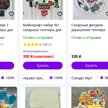
кер 2
Майнкрафт набор №1
Сахарные фигурки
еры для
сахарные топперы для
украшения топпера
ке
торта на мастике
для торта "krop demo
вке
Готово к отправке
Готово к отправке
р
большой набор
hunters" k-pop ,
охотники за демонами
(7)
5.0
(4)
Хантерс
410
₴/комплект
390
₴/комплект
330
₴
ь
Купить
Купить
100%
100%
9
«Браво пряник»
Солодкі Мрії