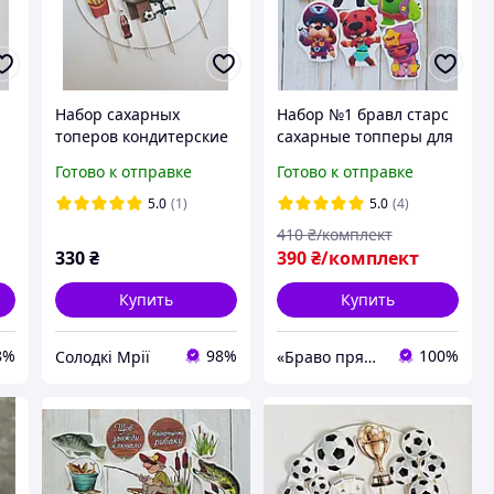
Набор сахарных
Набор №1 бравл старс
топеров кондитерские
сахарные топперы для
n
украшения на торт
торта на мастике
Готово к отправке
Готово к отправке
мальчика для сына
большой набор
 ,
"Геймера"
5.0
(1)
5.0
(4)
410
₴/комплект
330
₴
390
₴/комплект
Купить
Купить
8%
98%
100%
Солодкі Мрії
«Браво пряник»