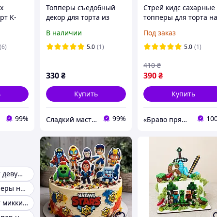
х
Топперы съедобный
Стрей кидс сахарные
рт K-
декор для торта из
топперы для торта н
ters
сахарной мастики
мастике большой
В наличии
Под заказ
Свинка Пеппа
набор
(6)
5.0
(1)
5.0
(1)
410
₴
330
₴
390
₴
ь
Купить
Купить
99%
99%
10
Сладкий мастер
«Браво пряник»
Топпер на торт девушка
Сахарные топперы на торт
Топпер на торт микки маус