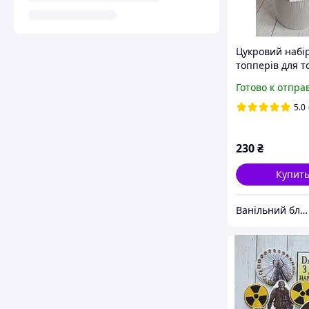
Цукровий набі
топперів для т
«Minecraft»
Готово к отпра
(Майнкрафт), ї
декор для гейм
5.0
230
₴
Купит
Ванільний блиск для кондитера