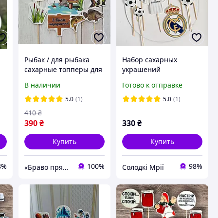
Рыбак / для рыбака
Набор сахарных
сахарные топперы для
украшений
торта на мастике
футбольные топеры на
В наличии
Готово к отправке
большой набор топеры
торт для мальчика
а
для мужчины
Футбол Роналдо
5.0
(1)
5.0
(1)
410
₴
390
₴
330
₴
Купить
Купить
8%
100%
98%
«Браво пряник»
Солодкі Мрії