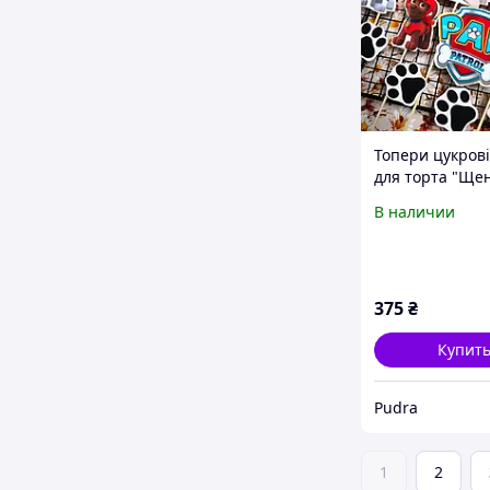
Топери цукрові
для торта "Ще
патруль"( масти
В наличии
375
₴
Купит
Pudra
1
2