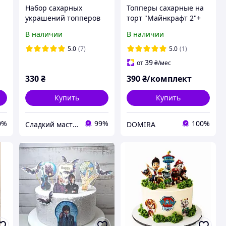
Набор сахарных
Топперы сахарные на
а
украшений топперов
торт "Майнкрафт 2"+
на торт для мальчика,
мох для декора
В наличии
В наличии
футболиста с
Криштиану Роналду
5.0
(7)
5.0
(1)
(Cristiano Ronaldo)
39
от
₴
/мес
330
₴
390
₴/комплект
Купить
Купить
0%
99%
100%
Сладкий мастер
DOMIRA