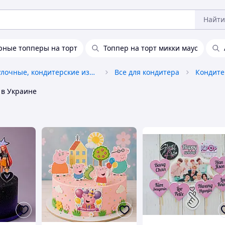
Найти
рные топперы на торт
Топпер на торт микки маус
Хлебобулочные, кондитерские изделия
Все для кондитера
Кондите
в Украине