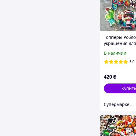
Топперы Робло
украшения для
Роблокс, Робло
В наличии
сахарный набо
Роблокс
5.0
420
₴
Купит
Супермаркет кондитера