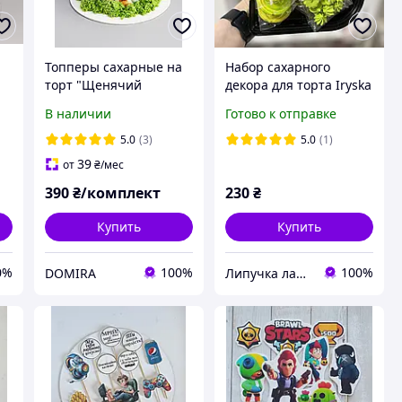
а
Топперы сахарные на
Набор сахарного
торт "Щенячий
декора для торта Iryska
патруль"
"Minecraft" 14
В наличии
Готово к отправке
элементов
5.0
(3)
5.0
(1)
39
от
₴
/мес
390
₴/комплект
230
₴
Купить
Купить
0%
100%
100%
DOMIRA
Липучка лавка кондитера