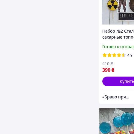
Набор №2 Стал
сахарные топп
торта на масти
Готово к отпра
большой набо
4.9
410
₴
390
₴
Купит
«Браво пряник»