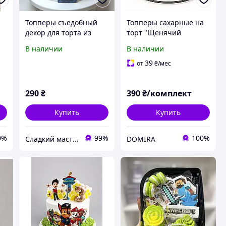
а
Топперы съедобный
Топперы сахарные на
декор для торта из
торт "Щенячий
сахарной мастики
патруль 2"+мох для
В наличии
В наличии
Уэнздей (Венздей,
декора
Венсдей, Wednesday)
39
от
₴
/мес
290
₴
390
₴/комплект
Купить
Купить
0%
99%
100%
Сладкий мастер
DOMIRA