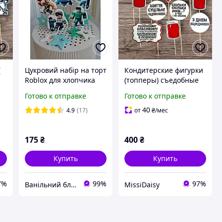
(
Цукровий набір на торт
Кондитерские фигурки
Roblox для хлопчика
(топперы) съедобные
из сахарной мастики
Готово к отправке
Готово к отправке
на торт " Карлсон" для
мужчины в полном
40
4.9
(17)
от
₴
/мес
расцвете сил
175
₴
400
₴
Купить
Купить
7%
99%
97%
Ванільний блиск для кондитера
MissiDaisy