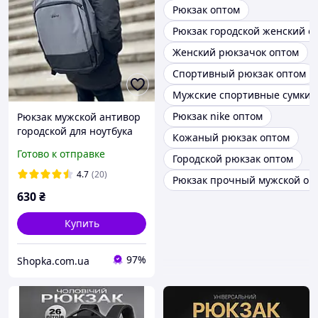
Рюкзак оптом
Рюкзак городской женский о
Женский рюкзачок оптом
Спортивный рюкзак оптом
Мужские спортивные сумки 
Рюкзак nike оптом
Рюкзак мужской антивор
городской для ноутбука
Кожаный рюкзак оптом
качественный стильный
Готово к отправке
Городской рюкзак оптом
универсальный черный
рюкзак Серый
4.7
(20)
Рюкзак прочный мужской оп
630
₴
Купить
97%
Shopka.com.ua