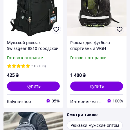
Мужской рюкзак
Рюкзак для футбола
Swissgear 8810 городской
спортивный WGH
и туристический с
Черный
Готово к отправке
Готово к отправке
отделением для ноутбука.
5.0
(108)
425
₴
1 400
₴
Купить
Купить
95%
100%
Kalyna-shop
Интернет-магазин собственного производства одежды, сумок и спортивных аксессуаров. Отличное качество
Смотри также
Рюкзаки мужские оптом