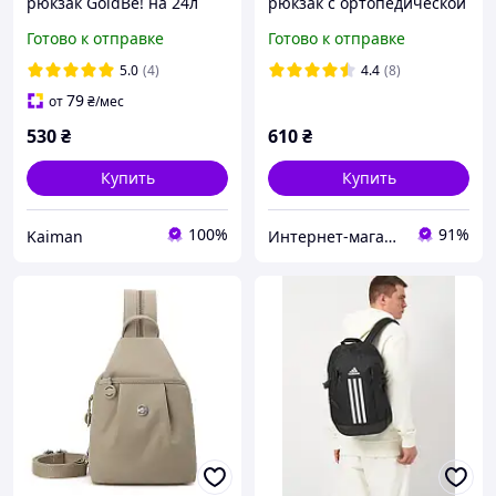
рюкзак GoldBe! на 24л
рюкзак с ортопедической
спинкой SwissGear,
Готово к отправке
Готово к отправке
рюкзак с usb портом и
отделением для ноутбука
5.0
(4)
4.4
(8)
FS
79
от
₴
/мес
530
₴
610
₴
Купить
Купить
100%
91%
Kaiman
Интернет-магазин "Fresh-shop"