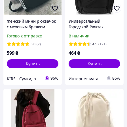
Женский мини рюкзачок
Универсальный
с меховым брелком
Городской Рюкзак
маленький рюкзак эко
50*30*20 см NN8810
Готово к отправке
В наличии
кожа
5.0
(2)
4.5
(121)
599
₴
464
₴
Купить
Купить
96%
86%
KIRS - Сумки, рюкзаки, портфели, клатчи, наручные часы оптом и в розницу
Интернет-магазин "AVEON" - товары для всей семьи! Самые низкие цены!