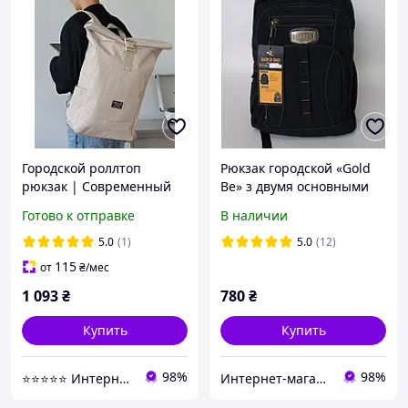
Городской роллтоп
Рюкзак городской «Gold
рюкзак | Современный
Be» з двумя основными
женский Rolltop | Рюкзак
отделениями (высота 46
Готово к отправке
В наличии
для ноутбука
см)
трансформер |
5.0
(1)
5.0
(12)
Водонепроницаемый
115
от
₴
/мес
1 093
₴
780
₴
Купить
Купить
98%
98%
⭐⭐⭐⭐⭐ Интернет магазин Добра Мама
Интернет-магазин «KatrinStyle»