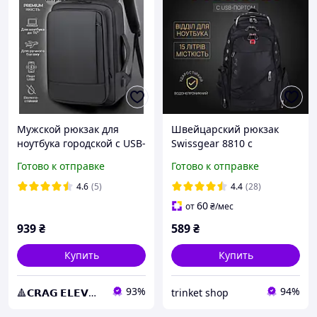
Мужской рюкзак для
Швейцарский рюкзак
ноутбука городской с USB-
Swissgear 8810 с
портом кейс для
отделением для ноутбука,
Готово к отправке
Готово к отправке
документов водостойкий
портом USB и
26Л Черный
ортопедической спинкой
4.6
(5)
4.4
(28)
универсальный
60
от
₴
/мес
939
₴
589
₴
Купить
Купить
93%
94%
🔺𝗖𝗥𝗔𝗚 𝗘𝗟𝗘𝗩𝗔𝗧𝗘🔺
trinket shop