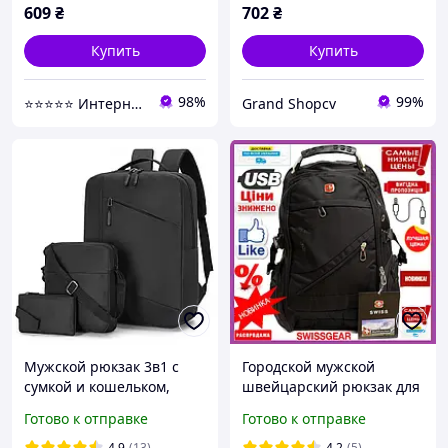
609
₴
702
₴
Купить
Купить
98%
99%
⭐⭐⭐⭐⭐ Интернет магазин Добра Мама
Grand Shopcv
Мужской рюкзак 3в1 с
Городской мужской
сумкой и кошельком,
швейцарский рюкзак для
41х30х13см, Черный /
ноутбука, городские
Готово к отправке
Готово к отправке
Городской рюкзак / Набор
спортивные мужские
сумок мужских
рюкзаки швейцарские
4.9
(13)
4.2
(5)