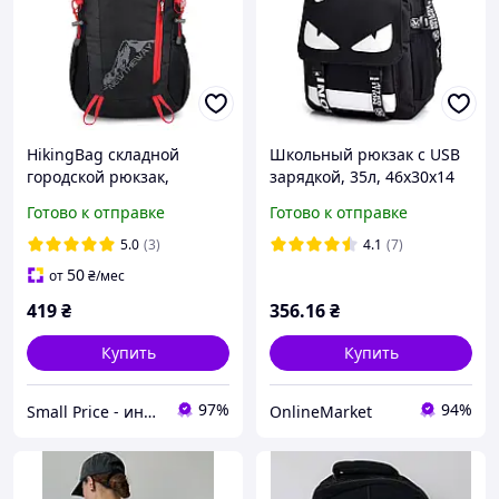
HikingBag складной
Школьный рюкзак с USB
городской рюкзак,
зарядкой, 35л, 46х30х14
черный
см / Подростковый
Готово к отправке
Готово к отправке
рюкзак / Портфель для
школьника
5.0
(3)
4.1
(7)
50
от
₴
/мес
419
₴
356
.16
₴
Купить
Купить
97%
94%
Small Price - интернет-магазин товаров для дома
OnlineMarket