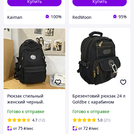
Купить
Купить
100%
95%
Kaiman
RedMoon
Рюкзак стильный
Брезентовий рюкзак 24 л
женский черный.
Goldbe с карабином
Городской
Готово к отправке
Готово к отправке
универсальный
молодежный школьный
4.7
(12)
5.0
(21)
подростковый рюкзак
75
72
от
₴
/мес
от
₴
/мес
(R15-black)