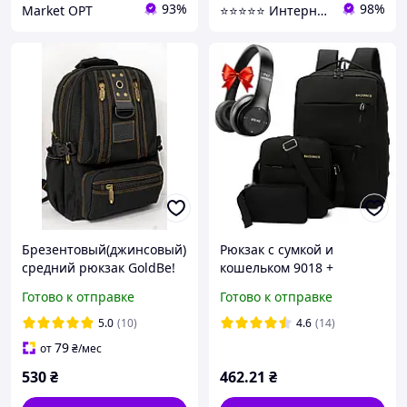
93%
98%
Market OPT
⭐⭐⭐⭐⭐ Интернет магазин Добра Мама
Брезентовый(джинсовый)
Рюкзак с сумкой и
средний рюкзак GoldBe!
кошельком 9018 +
Подарок Беспроводные
Готово к отправке
Готово к отправке
наушники P47 /
Дорожный комплект 3в1
5.0
(10)
4.6
(14)
79
от
₴
/мес
530
₴
462
.21
₴