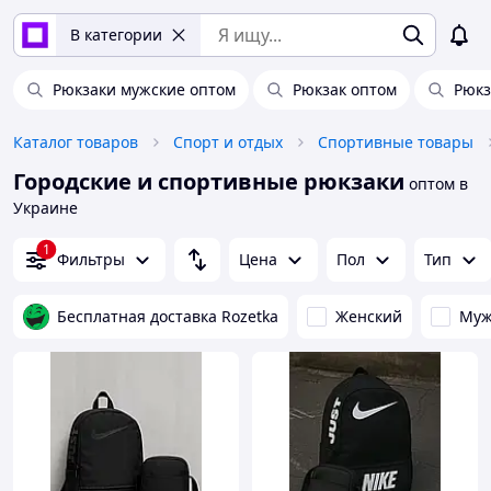
В категории
Рюкзаки мужские оптом
Рюкзак оптом
Рюкз
Каталог товаров
Спорт и отдых
Спортивные товары
Городские и спортивные рюкзаки
оптом в
Украине
1
Фильтры
Цена
Пол
Тип
Бесплатная доставка Rozetka
Женский
Муж