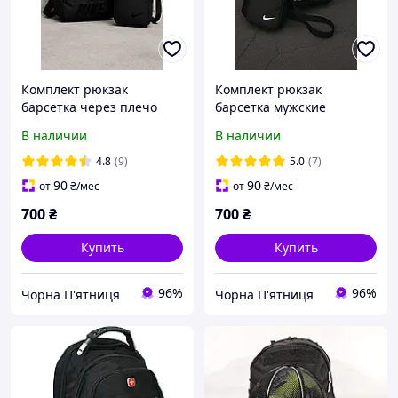
Комплект рюкзак
Комплект рюкзак
барсетка через плечо
барсетка мужские
набор мужские рюкзаки
городской спортивный
В наличии
В наличии
сумки спортивный
набор 2в1 сумки бананки
городской
портфель через плечо
4.8
(9)
5.0
(7)
универсальный 2в1
90
90
от
₴
/мес
от
₴
/мес
700
₴
700
₴
Купить
Купить
96%
96%
Чорна П'ятниця
Чорна П'ятниця