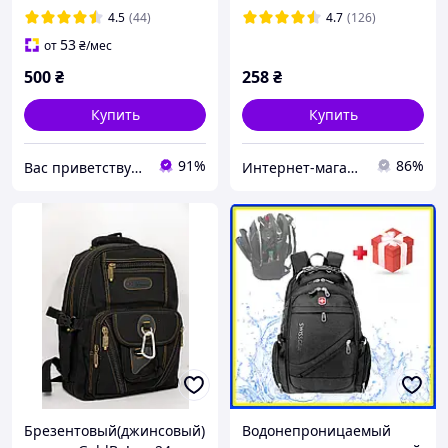
Backpack 9018
4.5
(44)
4.7
(126)
практичный черный
53
от
₴
/мес
дорожный комплект
500
₴
258
₴
Купить
Купить
91%
86%
Вас приветствует интернет-магазин SvetOn!
Интернет-магазин "AVEON" - товары для всей семьи! Самые низкие цены!
Брезентовый(джинсовый)
Водонепроницаемый