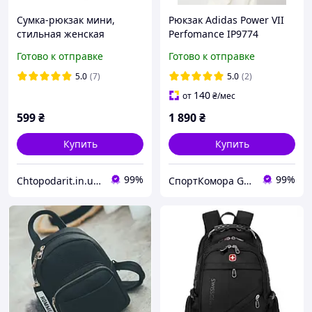
Сумка-рюкзак мини,
Рюкзак Adidas Power VII
стильная женская
Perfomance IP9774
текстильная сумка,
Готово к отправке
Готово к отправке
молодежный городской
компактный рюкзачок
5.0
(7)
5.0
(2)
слинг анти-вор, бежева
140
от
₴
/мес
Код 00-0756
599
₴
1 890
₴
Купить
Купить
99%
99%
Chtopodarit.in.ua-інтернет-магазин цікавих подарунків
СпортКомора GalaBola