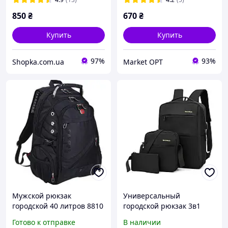
Swissgear 8810 Черный
850
₴
670
₴
Купить
Купить
97%
93%
Shopka.com.ua
Market OPT
Мужской рюкзак
Универсальный
городской 40 литров 8810
городской рюкзак 3в1
17 дюймов размер
Backpack 9018 Рюкзак-
Готово к отправке
В наличии
трансформер 3в1