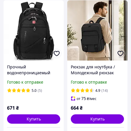
Прочный
Рюкзак для ноутбука /
водонепроницаемый
Молодежный рюкзак
рюкзак городской,
спортивный /
Готово к отправке
Готово к отправке
стильный практичный
Водонепроницаемый
водостойкий рюкзак с
рюкзак, 18л, 42×30×14 см,
5.0
(5)
4.9
(14)
чехлом 8810 Черный
Черный / Мужской
75
от
₴
/мес
городской
671
₴
664
₴
Купить
Купить