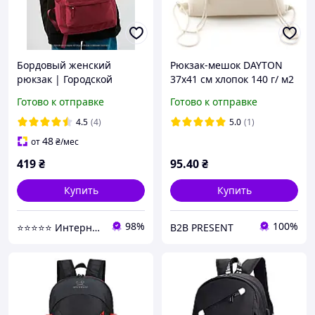
Бордовый женский
Рюкзак-мешок DAYTON
рюкзак | Городской
37x41 cм хлопок 140 г/ м2
рюкзак для ноутбука |
Готово к отправке
Готово к отправке
Рюкзачок для
путешествий | Рюкзак
4.5
(4)
5.0
(1)
ручная кладь
48
от
₴
/мес
419
₴
95
.40
₴
Купить
Купить
98%
100%
⭐⭐⭐⭐⭐ Интернет магазин Добра Мама
B2B PRESENT