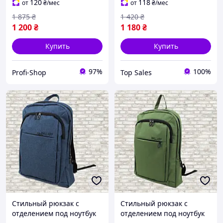
120
118
от
₴
/мес
от
₴
/мес
1 875
₴
1 420
₴
1 200
₴
1 180
₴
Купить
Купить
97%
100%
Profi-Shop
Top Sales
Стильный рюкзак с
Стильный рюкзак с
отделением под ноутбук
отделением под ноутбук