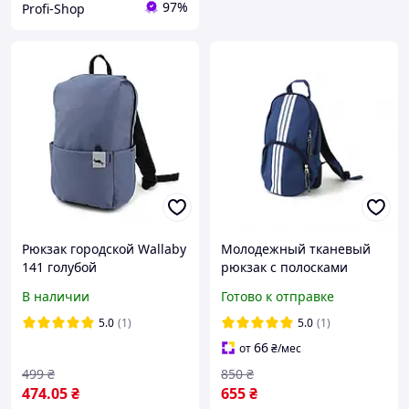
97%
Profi-Shop
Рюкзак городской Wallaby
Молодежный тканевый
141 голубой
рюкзак с полосками
Wallaby Синий
В наличии
Готово к отправке
(21450201333)
5.0
(1)
5.0
(1)
66
от
₴
/мес
499
₴
850
₴
474
.05
₴
655
₴