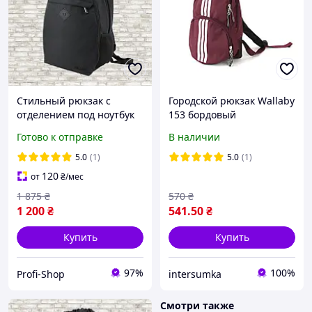
Стильный рюкзак с
Городской рюкзак Wallaby
отделением под ноутбук
153 бордовый
Wallaby Черный
Готово к отправке
В наличии
(1740331643)
5.0
(1)
5.0
(1)
120
от
₴
/мес
1 875
₴
570
₴
1 200
₴
541
.50
₴
Купить
Купить
97%
100%
Profi-Shop
intersumka
Смотри также