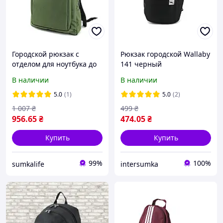
Городской рюкзак с
Рюкзак городской Wallaby
отделом для ноутбука до
141 черный
16" Wallaby 156 хаки
В наличии
В наличии
5.0
(1)
5.0
(2)
1 007
₴
499
₴
956
.65
₴
474
.05
₴
Купить
Купить
99%
100%
sumkalife
intersumka