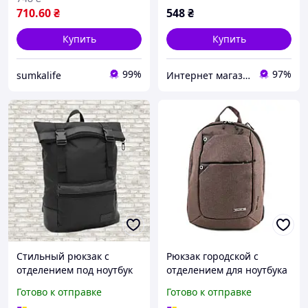
710
.60
₴
548
₴
Купить
Купить
99%
97%
sumkalife
Интернет магазин "Сustom"
Стильный рюкзак с
Рюкзак городской с
отделением под ноутбук
отделением для ноутбука
Wallaby Черный
Wallaby 150 коричневый
Готово к отправке
Готово к отправке
(1570321539)