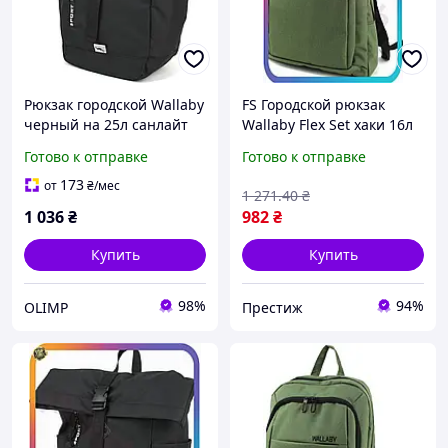
Рюкзак городской Wallaby
FS Городской рюкзак
черный на 25л санлайт
Wallaby Flex Set хаки 16л
для ноутбука унисекс
Готово к отправке
Готово к отправке
городской рюкзак с
карманами SET18-F
173
от
₴
/мес
1 271
.40
₴
1 036
₴
982
₴
Купить
Купить
98%
94%
OLIMP
Престиж