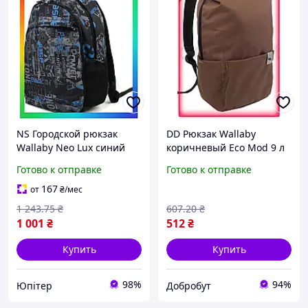
NS Городской рюкзак
DD Рюкзак Wallaby
Wallaby Neo Lux синий
коричневый Eco Mod 9 л
16л унисекс для учебы и
городской унисекс для
Готово к отправке
Готово к отправке
прогулок городской
повседневного
рюкзак с карманам
использования сумка для
167
от
₴
/мес
25Neo-ss
в Dobro-A
1 243
.75
₴
607
.20
₴
1 001
₴
512
₴
Купить
Купить
98%
94%
Юпітер
Добробут