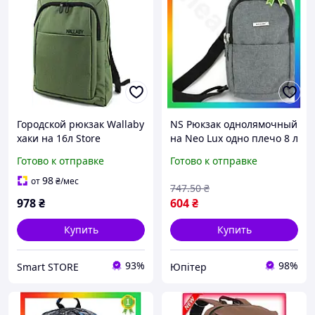
Городской рюкзак Wallaby
NS Рюкзак однолямочный
хаки на 16л Store
на Neo Lux одно плечо 8 л
Wallaby серый городской
Готово к отправке
Готово к отправке
рюкзак для взрослых
унисекс с 25Neo-ss
98
от
₴
/мес
747
.50
₴
978
₴
604
₴
Купить
Купить
93%
98%
Smart STORE
Юпітер