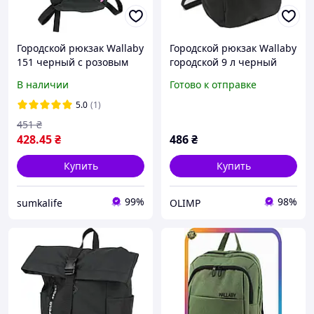
Городской рюкзак Wallaby
Городской рюкзак Wallaby
151 черный с розовым
городской 9 л черный
В наличии
Готово к отправке
5.0
(1)
451
₴
428
.45
₴
486
₴
Купить
Купить
99%
98%
sumkalife
OLIMP