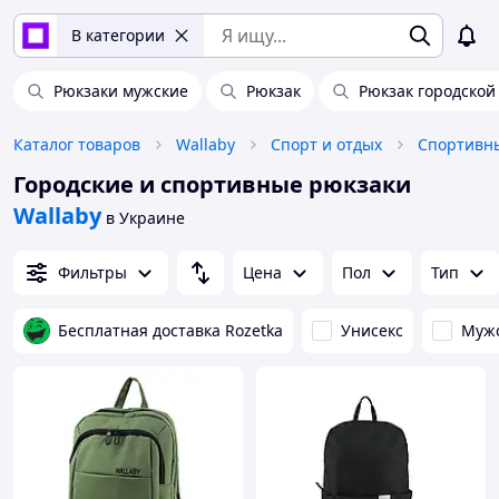
В категории
Рюкзаки мужские
Рюкзак
Рюкзак городской
Каталог товаров
Wallaby
Спорт и отдых
Спортивн
Городские и спортивные рюкзаки
Wallaby
в Украине
Фильтры
Цена
Пол
Тип
Бесплатная доставка Rozetka
Унисекс
Муж