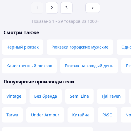
1
2
3
...
Показано 1 - 29 товаров из 1000+
Смотри также
Черный рюкзак
Рюкзаки городские мужские
Одн
Качественный рюкзак
Рюкзак на каждый день
Рю
Популярные производители
Vintage
Без бренда
Semi Line
Fjallraven
Tarwa
Under Armour
Китайча
PASO
No