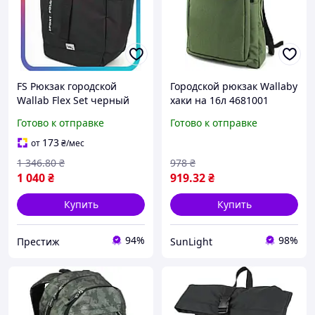
FS Рюкзак городской
Городской рюкзак Wallaby
Wallab Flex Set черный
хаки на 16л 4681001
25л унисекс для учебы и
Готово к отправке
Готово к отправке
работы стильный рюкзак
для повседне SET18-F
173
от
₴
/мес
1 346
.80
₴
978
₴
1 040
₴
919
.32
₴
Купить
Купить
94%
98%
Престиж
SunLight