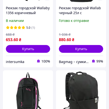
Рюкзак городской Wallaby
Рюкзак городской Wallab
1356 коричневый
черный 25л с
регулируемыми лямками
В наличии
Готово к отправке
и карманами для
комфортного
5.0
(1)
использования
688
₴
1 036
₴
653
.60
₴
880
.60
₴
Купить
Купить
100%
99%
intersumka
Bagmag – сумки, чемоданы, рюкзаки и аксессуары для вашего стиля и путешествий