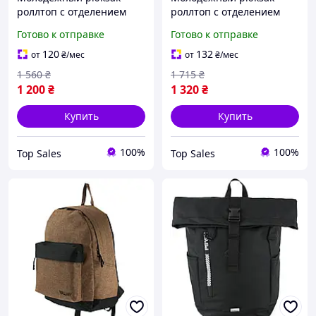
роллтоп с отделением
роллтоп с отделением
под ноутбук Wallaby
под ноутбук Wallaby
Готово к отправке
Готово к отправке
Черный (21570321539)
Камуфляж (21620321539)
120
132
от
₴
/мес
от
₴
/мес
1 560
₴
1 715
₴
1 200
₴
1 320
₴
Купить
Купить
100%
100%
Top Sales
Top Sales