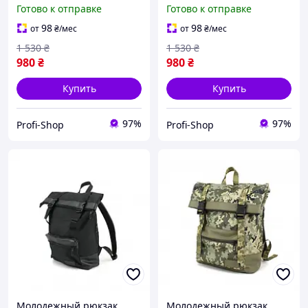
Wallaby Синий
Wallaby Хаки (1400351242)
Готово к отправке
Готово к отправке
(1410351242)
98
98
от
₴
/мес
от
₴
/мес
1 530
₴
1 530
₴
980
₴
980
₴
Купить
Купить
97%
97%
Profi-Shop
Profi-Shop
Молодежный рюкзак
Молодежный рюкзак