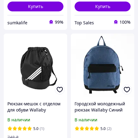
Купить
Купить
99%
100%
sumkalife
Top Sales
Рюкзак-мешок с отделом
Городской молодежный
для обуви Wallaby
рюкзак Wallaby Синий
(21650291538)
В наличии
В наличии
5.0
(1)
5.0
(2)
748
₴