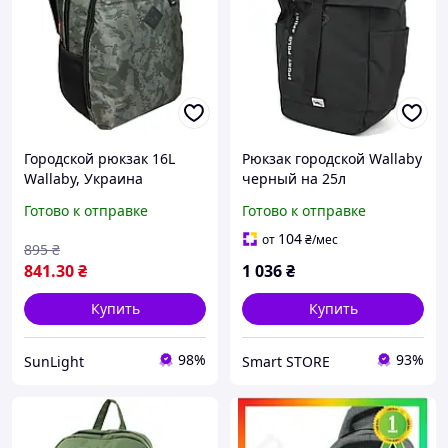
Городской рюкзак 16L
Рюкзак городской Wallaby
Wallaby, Украина
черный на 25л
камуфляжный
remont.vdome
Готово к отправке
Готово к отправке
104
от
₴
/мес
895
₴
841
.30
₴
1 036
₴
Купить
Купить
98%
93%
SunLight
Smart STORE