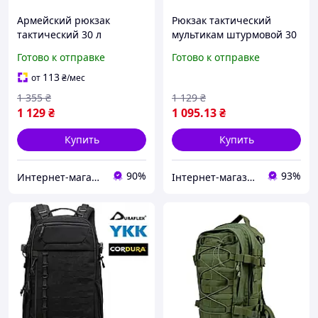
Армейский рюкзак
Рюкзак тактический
тактический 30 л
мультикам штурмовой 30
мультикам - Штурмовой
л дисплей (армейский,
Готово к отправке
Готово к отправке
трехдневный рюкзак для
для ЗСУ)
ВСУ
113
от
₴
/мес
1 355
₴
1 129
₴
1 129
₴
1 095
.13
₴
Купить
Купить
90%
93%
Интернет-магазин спортивного питания и товаров для фитнеса Protein Lounge
Інтернет-магазин товарів для фітнесу Easy4Fit