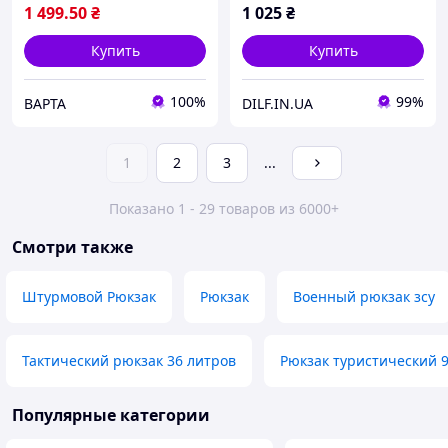
1 499
.50
₴
1 025
₴
Купить
Купить
100%
99%
ВАРТА
DILF.IN.UA
1
2
3
...
Показано 1 - 29 товаров из 6000+
Смотри также
Штурмовой Рюкзак
Рюкзак
Военный рюкзак зсу
Тактический рюкзак 36 литров
Рюкзак туристический 
Популярные категории