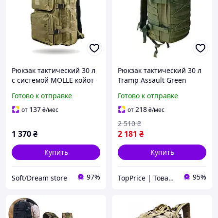
Рюкзак тактический 30 л
Рюкзак тактический 30 л
с системой MOLLE койот
Tramp Assault Green
(производство Украина)
(TPiz14509)
Готово к отправке
Готово к отправке
137
218
от
₴
/мес
от
₴
/мес
2 510
₴
1 370
₴
2 181
₴
Купить
Купить
97%
95%
Soft/Dream store
TopPrice | Товары по ТОП-цене