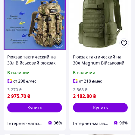
Рюкзак тактический на
Рюкзак тактический на
30л Військовий рюкзак
30л Magnum Військовий
камуфляжний
рюкзак камуфляжний
В наличии
В наличии
Тактический штурмовой
Тактический штурмовой
военный рюкзак
военный рюкзак
298
218
от
₴
/мес
от
₴
/мес
3 270
₴
2 568
₴
2 975
.70
₴
2 182
.80
₴
Купить
Купить
96%
96%
Інтернет-магазин BioClub
Інтернет-магазин BioClub