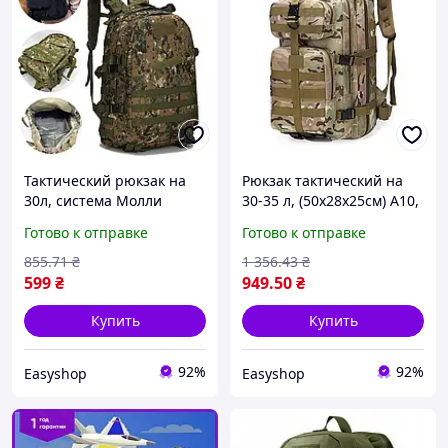
Тактический рюкзак на
Рюкзак тактический на
30л, система Молли
30-35 л, (50х28х25см) A10,
Темный пиксель /
с креплением Molle,
Готово к отправке
Готово к отправке
Военный штурмовой
Мультикам
рюкзак / Рюкзак для ЗСУ
855
.71
₴
1 356
.43
₴
599
₴
949
.50
₴
Купить
Купить
92%
92%
Easyshop
Easyshop