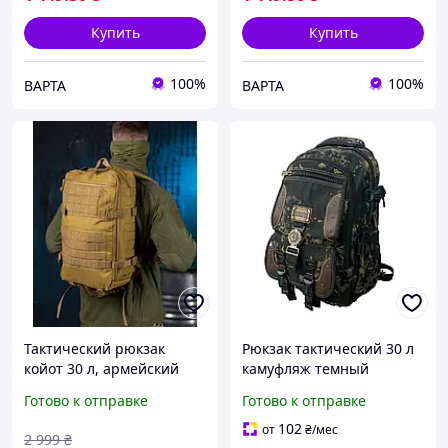
Купить
Купить
100%
100%
ВАРТА
ВАРТА
Тактический рюкзак
Рюкзак тактический 30 л
койот 30 л, армейский
камуфляж темный
боевой рюкзак,
Готово к отправке
Готово к отправке
штурмовой рюкзак койот
102
от
₴
/мес
2 999
₴