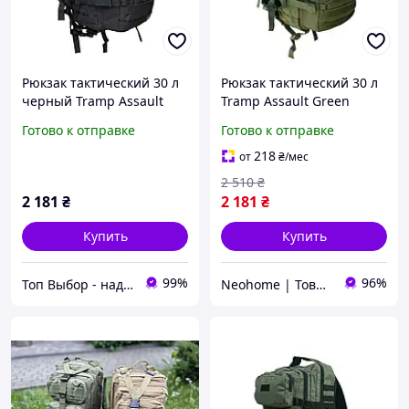
Рюкзак тактический 30 л
Рюкзак тактический 30 л
черный Tramp Assault
Tramp Assault Green
MOLLE | армейский
(Niz14509)
Готово к отправке
Готово к отправке
рюкзак
218
от
₴
/мес
2 510
₴
2 181
₴
2 181
₴
Купить
Купить
99%
96%
Топ Выбор - надежный магазин, провереный временем
Neohome | Товары для дома и дачи