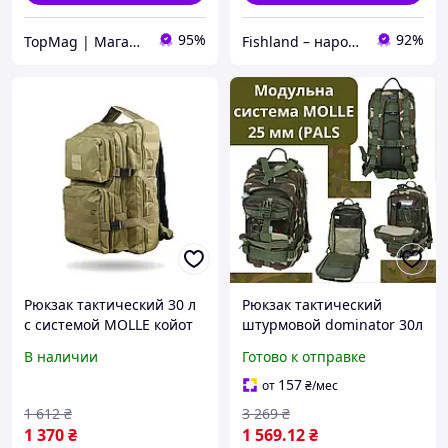
95%
92%
TopMag | Магазин топовых товаров
Fishland – народный рыболовный магазин. Здесь пахнет рыбаком и хорошим отдыхом
Рюкзак тактический 30 л
Рюкзак тактический
с системой MOLLE койот
штурмовой dominator 30л
(производство Украина)
функциональный
В наличии
Готово к отправке
Штумовой военный
рюкзак Тактические
157
от
₴
/мес
рюкзаки
1 612
₴
3 269
₴
1 370
₴
1 569
.12
₴