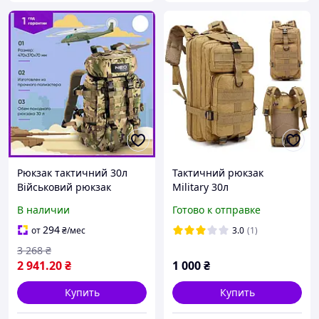
Рюкзак тактичний 30л
Тактичний рюкзак
Військовий рюкзак
Military 30л
камуфляжний
В наличии
Готово к отправке
294
от
₴
/мес
3.0
(1)
3 268
₴
2 941
.20
₴
1 000
₴
Купить
Купить