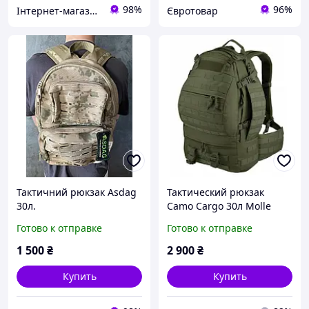
98%
96%
Інтернет-магазин здорового харчування, натуральної косметики, вітамінів та cуперфудів
Євротовар
Тактичний рюкзак Asdag
Тактический рюкзак
30л.
Camo Cargo 30л Molle
военный для ЗСУ и
Готово к отправке
Готово к отправке
туризма
1 500
₴
2 900
₴
Купить
Купить