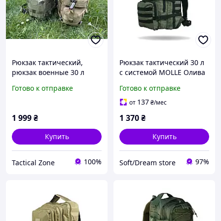
Рюкзак тактический,
Рюкзак тактический 30 л
рюкзак военные 30 л
с системой MOLLE Олива
(производство Украина)
Готово к отправке
Готово к отправке
137
от
₴
/мес
1 999
₴
1 370
₴
Купить
Купить
100%
97%
Tactical Zone
Soft/Dream store