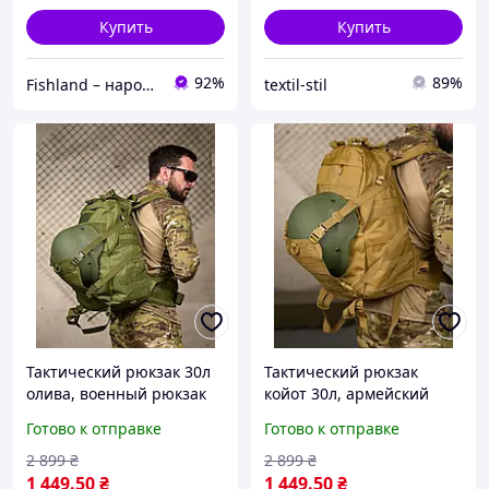
Купить
Купить
92%
89%
Fishland – народный рыболовный магазин. Здесь пахнет рыбаком и хорошим отдыхом
textil-stil
Тактический рюкзак 30л
Тактический рюкзак
олива, военный рюкзак
койот 30л, армейский
зсу с держателем для
боевой рюкзак зсу,
Готово к отправке
Готово к отправке
шлема, армейский
штурмовой рюкзак койот
рюкзак олива
2 899
₴
2 899
₴
1 449
.50
₴
1 449
.50
₴