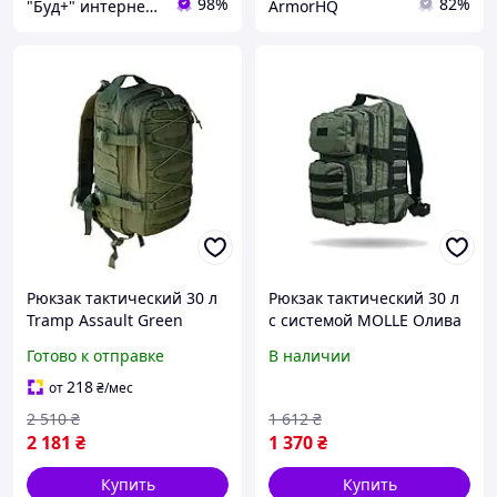
98%
82%
"Буд+" интернет-магазин инструментов и лебёдок
ArmorHQ
Рюкзак тактический 30 л
Рюкзак тактический 30 л
Tramp Assault Green
с системой MOLLE Олива
(TMiz14509)
(производство Украина)
Готово к отправке
В наличии
218
от
₴
/мес
2 510
₴
1 612
₴
2 181
₴
1 370
₴
Купить
Купить