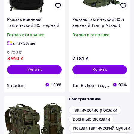
Рюкзак военный
Рюкзак тактический 30 л
тактический 30л черный
зелёный Tramp Assault
/ black cordura YKK UTX
MOLLE | армейский
Готово к отправке
Готово к отправке
рюкзак
395
от
₴
/мес
6 750
₴
3 950
₴
2 181
₴
Купить
Купить
100%
99%
Smartum
Топ Выбор - надежный магазин, провереный временем
Смотри также
Тактические рюкзаки
Военные рюкзаки
Рюкзак тактический мультик