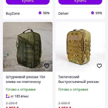
Купить
Купить
98%
99%
BuyZone
Delver
Штурмовой рюкзак 10л
Тактический
олива на плитоноску
быстросъемный рюкзак
Тактический навесной
мультикам штурмовой
Готово к отправке
Готово к отправке
рюкзак на молли с
рюкзак с креплением на
быстрым сбросом
плитоноску Molle
185
от
₴
/мес
быстрый сброс
2 200
₴
2 000
₴