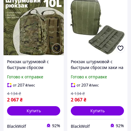
Рюкзак штурмовой с
Рюкзак штурмовой с
быстрым сбросом
быстрым сбросом хаки на
мультикам на
бронежилет BLK-187
Готово к отправке
Готово к отправке
бронежилет BLK-183
207
207
от
₴
/мес
от
₴
/мес
4 134
₴
4 134
₴
2 067
₴
2 067
₴
Купить
Купить
92%
92%
BlackWolf
BlackWolf