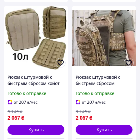
Рюкзак штурмовой с
Рюкзак штурмовой с
быстрым сбросом койот
быстрым сбросом
на бронежилет BLK-191
пиксель на бронежилет
Готово к отправке
Готово к отправке
BLK-195
207
207
от
₴
/мес
от
₴
/мес
4 134
₴
4 134
₴
2 067
₴
2 067
₴
Купить
Купить