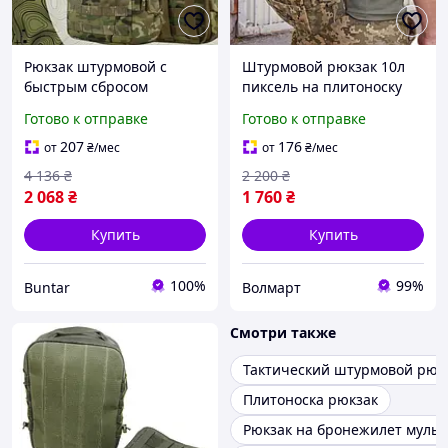
Рюкзак штурмовой с
Штурмовой рюкзак 10л
быстрым сбросом
пиксель на плитоноску
мультикам на
Тактический навесной
Готово к отправке
Готово к отправке
бронежилет BUN-139
рюкзак на молли с
быстрым сбросом
207
176
от
₴
/мес
от
₴
/мес
4 136
₴
2 200
₴
2 068
₴
1 760
₴
Купить
Купить
100%
99%
Buntar
Волмарт
Смотри также
Тактический штурмовой рюк
Плитоноска рюкзак
Рюкзак на бронежилет мульт