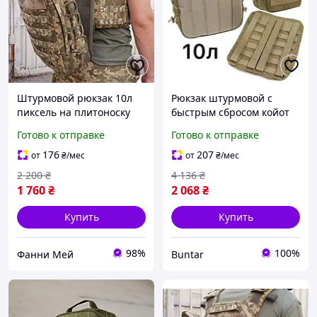
Штурмовой рюкзак 10л
Рюкзак штурмовой с
пиксель на плитоноску
быстрым сбросом койот
Тактический навесной
на бронежилет BUN-147
Готово к отправке
Готово к отправке
рюкзак на молли с
быстрым сбросом
176
207
от
₴
/мес
от
₴
/мес
2 200
₴
4 136
₴
1 760
₴
2 068
₴
Купить
Купить
98%
100%
Фанни Мей
Buntar