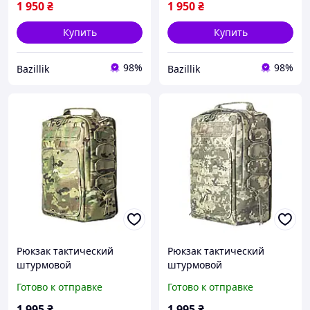
быстрый сброс
быстрый сброс
1 950
₴
1 950
₴
Купить
Купить
98%
98%
Bazillik
Bazillik
Рюкзак тактический
Рюкзак тактический
штурмовой
штурмовой
быстросъемный 13 л с
быстросъемный 13 л с
Готово к отправке
Готово к отправке
креплением Molle молле
креплением Molle молле
Кордура Мультикам
Кордура Піксель
1 995
₴
1 995
₴