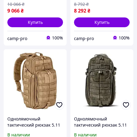
для военных, туризма и
военных, туризма и EDC
10 066
₴
8 792
₴
EDC
9 066
₴
8 292
₴
Купить
Купить
100%
100%
camp-pro
camp-pro
Однолямочный
Однолямочный
тактический рюкзак 5.11
тактический рюкзак 5.11
Tactical 18 литров
Tactical 18 л Цвет Масло
В наличии
В наличии