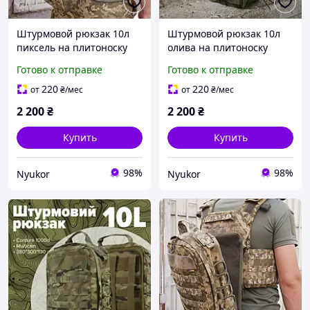
Штурмовой рюкзак 10л
Штурмовой рюкзак 10л
пиксель на плитоноску
олива на плитоноску
Тактический навесной
Тактический навесной
Готово к отправке
Готово к отправке
рюкзак на молли с
рюкзак на молли с
быстрым сбросом
быстрым сбросом
220
220
от
₴
/мес
от
₴
/мес
2 200
₴
2 200
₴
Купить
Купить
98%
98%
Nyukor
Nyukor