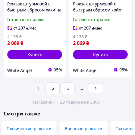
Рюкзак штурмовой с
Рюкзак штурмовой с
быстрым сбросом хаки на
быстрым сбросом койот
бронежилет SIM-180
на бронежилет SIM-184
Готово к отправке
Готово к отправке
207
207
от
₴
/мес
от
₴
/мес
4 138
₴
4 138
₴
2 069
₴
2 069
₴
Купить
Купить
95%
95%
White Angel
White Angel
1
2
3
...
Показано 1 - 29 товаров из 3000+
Смотри также
Тактические рюкзаки
Военные рюкзаки
Тактичес