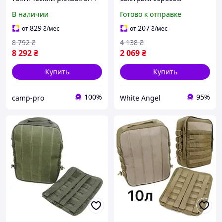
Tactical 18 л Double Tap
мультикам на
В наличии
Готово к отправке
штурмовой рюкзак с
бронежилет SIM-176
системой MOLLE для
829
207
от
₴
/мес
от
₴
/мес
военных, туризма и EDC
8 792
₴
4 138
₴
8 292
₴
2 069
₴
Купить
Купить
100%
95%
camp-pro
White Angel