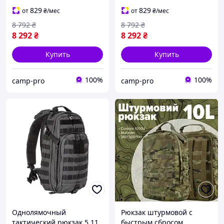
Kangaroo штурмовой
штурмовой рюкзак с
рюкзак с системой MOLLE
системой MOLLE для
829
829
от
₴
/мес
от
₴
/мес
для военных, туризма и
военных, туризма и EDC
8 792
₴
8 792
₴
EDC
8 292
₴
8 292
₴
Купить
Купить
100%
100%
camp-pro
camp-pro
Однолямочный
Рюкзак штурмовой с
тактический рюкзак 5.11
быстрым сбросом