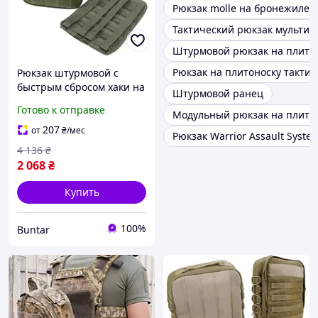
Рюкзак molle на бронежилет
Тактический рюкзак мультик
Штурмовой рюкзак на плито
Рюкзак на плитоноску такти
Рюкзак штурмовой с
быстрым сбросом хаки на
Штурмовой ранец
бронежилет BUN-143
Готово к отправке
Модульный рюкзак на плитон
207
от
₴
/мес
Рюкзак Warrior Assault Syste
4 136
₴
2 068
₴
Купить
100%
Buntar