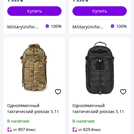
(быстрый сброс)
(быстрый сброс)
Купить
Купить
100%
100%
MilitaryUniformUA
MilitaryUniformUA
Однолямочный
Однолямочный
тактический рюкзак 5.11
тактический рюкзак 5.11
Tactical 18 литров
Tactical 18 литров Black
В наличии
В наличии
MultiCam штурмовой
штурмовой рюкзак с
рюкзак с системой MOLLE
системой MOLLE для
907
829
от
₴
/мес
от
₴
/мес