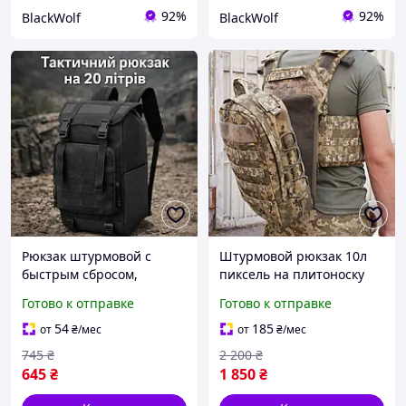
92%
92%
BlackWolf
BlackWolf
Рюкзак штурмовой с
Штурмовой рюкзак 10л
быстрым сбросом,
пиксель на плитоноску
военный рюкзак с
Тактический навесной
Готово к отправке
Готово к отправке
анатомическими
рюкзак на молли с
лямками, Тактический
быстрым сбросом
54
185
от
₴
/мес
от
₴
/мес
производный рюкзак ВСУ
745
₴
2 200
₴
645
₴
1 850
₴