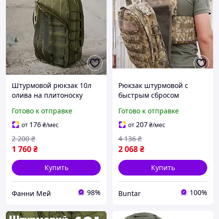
Штурмовой рюкзак 10л
Рюкзак штурмовой с
олива на плитоноску
быстрым сбросом
Тактический навесной
пиксель на бронежилет
Готово к отправке
Готово к отправке
рюкзак на молли с
BUN-151
быстрым сбросом
176
207
от
₴
/мес
от
₴
/мес
2 200
₴
4 136
₴
1 760
₴
2 068
₴
Купить
Купить
98%
100%
Фанни Мей
Buntar