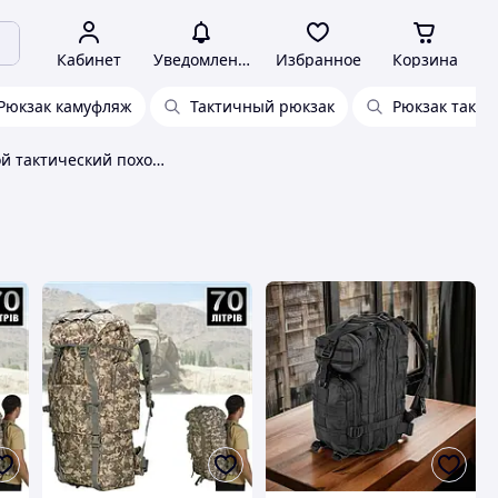
Кабинет
Уведомления
Избранное
Корзина
Рюкзак камуфляж
Тактичный рюкзак
Рюкзак такти
Рюкзак мужской тактический походный