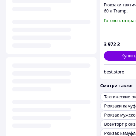
Рюкзаки такти
60 л Tramp,
Тактический
Готово к отпра
штурмовой во
рюкзак, Рюкза
мужской такти
походный, Рюк
3 972
₴
военный боев
Купит
best.store
Смотри также
Тактические р
Рюкзаки каму
Военторг рюкз
Рюкзак камуф