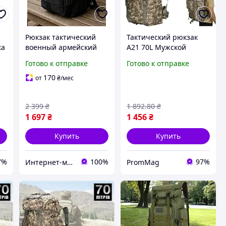
Рюкзак тактический
Тактический рюкзак
ка
военный армейский
A21 70L Мужской
мужской городской
рюкзак тактический,
Готово к отправке
Готово к отправке
штурмовой рюкзак для
походный рюкзак 70л
ый
туризма походный
большой Пиксель Pmag
170
от
₴
/мес
молле милитари
рюкзак для охоты
2 399
₴
1 892
.80
₴
1 697
₴
1 456
₴
Купить
Купить
7%
100%
97%
Интернет-магазин Smart&Green - все для твоего дома и сада
PromMag