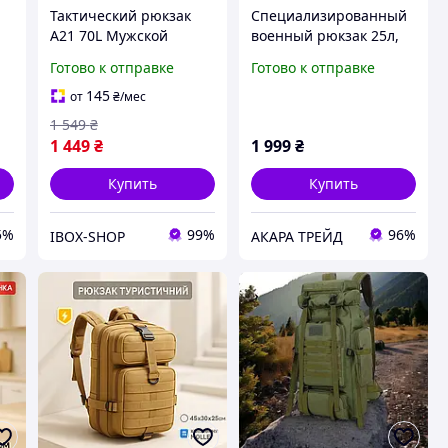
Тактический рюкзак
Специализированный
A21 70L Мужской
военный рюкзак 25л,
рюкзак тактический,
Тактический военный
Готово к отправке
Готово к отправке
походный рюкзак 70л
рюкзак койот
большой Пиксель
Тактический ВСУ PY-92
145
от
₴
/мес
1 549
₴
1 449
₴
1 999
₴
Купить
Купить
5%
99%
96%
IBOX-SHOP
АКАРА ТРЕЙД