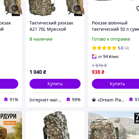
юкзак
Тактический рюкзак
Рюкзак военный
ой
A21 70L Мужской
тактический 50 л сум
еский,
рюкзак тактический,
тактическая военная
В наличии
Готово к отправке
ак 70л
походный рюкзак 70л
Рюкзак мужской
ель
большой Пиксель
тактический походн
5.0
(4)
для армии
94
от
₴
/мес
1 876
₴
1 040
₴
938
₴
ь
Купить
Купить
91%
99%
9
Інтернет-магазин i-maxi.com.ua
🔱 «Dream Place» Компетентность! Качество товара! Быстрая отправка! ✅