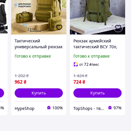
й
Тактический
Рюкзак армейский
универсальный рюкзак
тактический ВСУ 70л,
СУ
55л, Вместительный
Армейский рюкзак для
Готово к отправке
Готово к отправке
а
тактический рюкзак
похода ЗСУ Мужской
качественный BF-30
полевой CY-77
72
от
₴
/мес
1 202
₴
1 424
₴
962
₴
724
₴
Купить
Купить
5%
100%
97%
HypeShop
TopShops - твій інтернет магазин