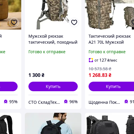
й
Мужской рюкзак
Тактический рюкзак
тактический, походный
А21 70L Мужской
рюкзак 70л большой
рюкзак тактический,
вке
Готово к отправке
Готово к отправке
й рюкзак
Пиксель
походный рюкзак 70л
енный
большой Пиксель
127
от
₴
/мес
щоденна 4133978
10 573
.58
₴
покупка шоп.
1 300
₴
1 268
.83
₴
ь
Купить
Купить
95%
96%
9
СТО СкладТехника
Щоденна Покупка