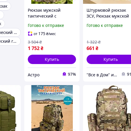
кзак
Рюкзак мужской
Штурмовой рюкзак
а
тактический с
ЗСУ, Рюкзак мужской
регулируемыми
тактический походн
к
Готово к отправке
Готово к отправке
лямками, Рюкзак
Походный для ВСУ TI-
Лучший тактический рюкзак
мужской тактический
80
175
от
₴
/мес
походный (4в1, 45л),
Рюкзак тактический городской
3 504
₴
1 322
₴
AST
1 752
₴
661
₴
Купить
Купить
97%
9
Астро
"Все в Дом" интернет-магазин