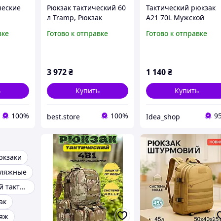
ческие
Рюкзак тактический 60
Тактический рюкзак
л Tramp, Рюкзак
A21 70L Мужской
военный боевой,
рюкзак тактический,
вке
Готово к отправке
Готово к отправке
енный
Тактический
походный рюкзак 70л
к
штурмовой военный
большой Пиксель
ческий
рюкзак, Рюкзак
зак
мужской тактический
3 972
₴
1 140
₴
ой
походный
ь
Купить
Купить
100%
100%
9
best.store
Idea_shop
юкзаки
фляжные
Рюкзак мужской тактический
ак
ляж