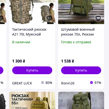
Тактический рюкзак
Штумовой военный
A21 70L Мужской
рюкзак 70л, Рюкзак
рюкзак тактический,
армейский для отдыха
В наличии
Готово к отправке
походный рюкзак 70л
ЗСУ Тактический
большой Пиксель
штурмовой военный
YN-64
1 300
₴
1 538
₴
Купить
Купить
1%
80%
97%
GREAT LUCK
Ronin26