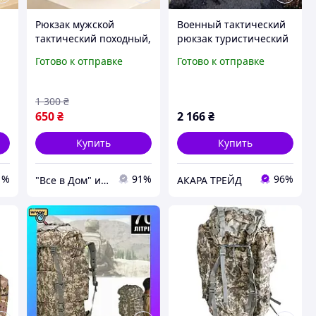
Рюкзак мужской
Военный тактический
тактический походный,
рюкзак туристический
ый
Тактический
70л, Рюкзак мужской
Готово к отправке
Готово к отправке
штурмовой рюкзак для
тактический походный
горных походов BK-70
YW-77
1 300
₴
650
₴
2 166
₴
Купить
Купить
1%
91%
96%
"Все в Дом" интернет-магазин
АКАРА ТРЕЙД