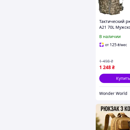
Тактический р
A21 70L Мужск
рюкзак тактич
В наличии
походный рюкз
большой Пикс
125
от
₴
/мес
1 498
₴
1 248
₴
Купит
Wonder World