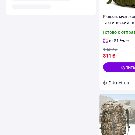
Рюкзак мужско
тактический п
Армейский рюк
Готово к отпра
похода ЗСУ на
военный KG-80
81
от
₴
/мес
1 622
₴
811
₴
Купит
👍 Dik.net.ua - Интернет магазин