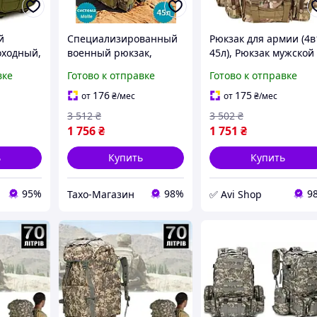
й
Специализированный
Рюкзак для армии (4в
оходный,
военный рюкзак,
45л), Рюкзак мужской
зак для
Военныйторг рюкзак,
тактический походны
вке
Готово к отправке
Готово к отправке
плечный
Рюкзак мужской
Военный походный
тактический походный
рюкзак, AVI
176
175
от
₴
/мес
от
₴
/мес
(4в1, 45л), THO
3 512
₴
3 502
₴
1 756
₴
1 751
₴
ь
Купить
Купить
95%
98%
9
Тахо-Магазин
✅ Avi Shop