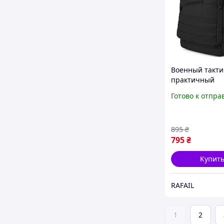
Военный такти
практичный
солдатский рюк
Готово к отпра
Рюкзак мужско
тактический п
WM-87
895
₴
795
₴
Купит
RAFAIL
1
2