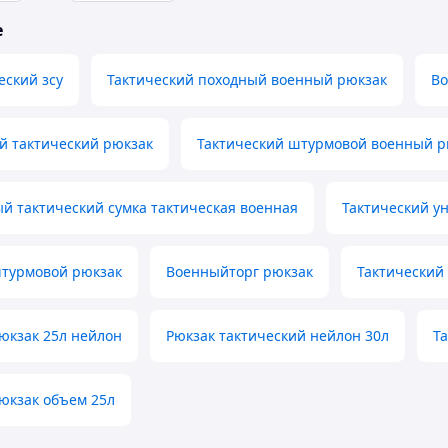
е
еский зсу
Тактический походный военный рюкзак
Во
й тактический рюкзак
Тактический штурмовой военный р
й тактический сумка тактическая военная
Тактический у
штурмовой рюкзак
Военныйторг рюкзак
Тактический
юкзак 25л нейлон
Рюкзак тактический нейлон 30л
Т
юкзак объем 25л