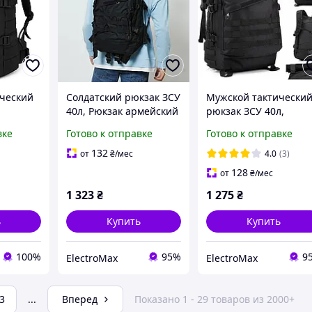
ческий
Солдатский рюкзак ЗСУ
Мужской тактически
40л, Рюкзак армейский
рюкзак ЗСУ 40л,
зак,
тактический ВСУ,
Солдатский рюкзак З
вке
Готово к отправке
Готово к отправке
й
Военныйторг рюкзак
Армейский для поход
оходный
тактический ЗСУ LF-18
KR-79
132
от
₴
/мес
4.0
(3)
128
от
₴
/мес
1 323
₴
1 275
₴
ь
Купить
Купить
100%
95%
9
ElectroMax
ElectroMax
3
...
Вперед
Показано 1 - 29 товаров из 2000+