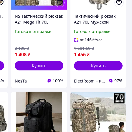
1,
NS Тактический рюкзак
Тактический рюкзак
A21 Mega Fit 70L
A21 70L Мужской
й,
Мужской рюкзак
рюкзак тактический,
Готово к отправке
Готово к отправке
тактический, походный
походный рюкзак 70л
рюкзак 70л большой
большой Пиксель
146
от
₴
/мес
Пиксель Nes22/Q
El_1040
2 106
₴
1 601
.60
₴
1 408
₴
1 456
₴
Купить
Купить
8%
100%
97%
NesTa
ElectRoom – интернет магазин