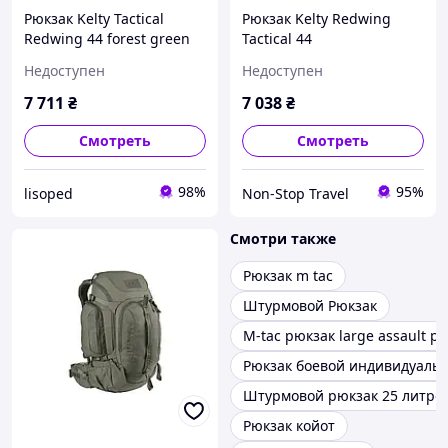
Рюкзак Kelty Tactical
Рюкзак Kelty Redwing
Redwing 44 forest green
Tactical 44
Недоступен
Недоступен
7 711
₴
7 038
₴
Смотреть
Смотреть
98%
95%
lisoped
Non-Stop Travel
Смотри также
Рюкзак m tac
Штурмовой Рюкзак
M-tac рюкзак large assault pa
Рюкзак боевой индивидуаль
Штурмовой рюкзак 25 литро
Рюкзак койот