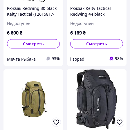
Рюкзак Redwing 30 black
Рюкзак Kelty Tactical
Kelty Tactical (T2615817-
Redwing 44 black
BK-3)
Недоступен
Недоступен
6 600
₴
6 169
₴
Смотреть
Смотреть
93%
98%
Мечта Рыбака
lisoped