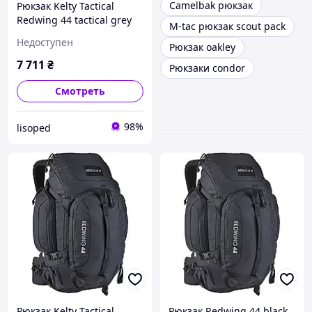
Camelbak рюкзак
Рюкзак Kelty Tactical
Redwing 44 tactical grey
M-tac рюкзак scout pack
Недоступен
Рюкзак oakley
7 711
₴
Рюкзаки condor
Смотреть
98%
lisoped
Рюкзак Kelty Tactical
Рюкзак Redwing 44 black