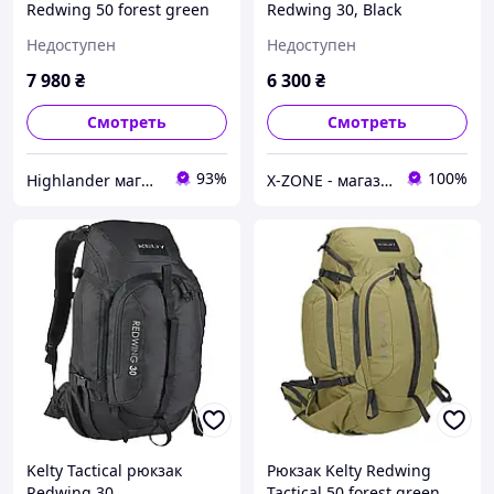
Redwing 50 forest green
Redwing 30, Black
зеленый
(T2615817-BK)
Недоступен
Недоступен
7 980
₴
6 300
₴
Смотреть
Смотреть
93%
100%
Highlander магазин
X-ZONE - магазин туристичного спорядження
Kelty Tactical рюкзак
Рюкзак Kelty Redwing
Redwing 30
Tactical 50 forest green