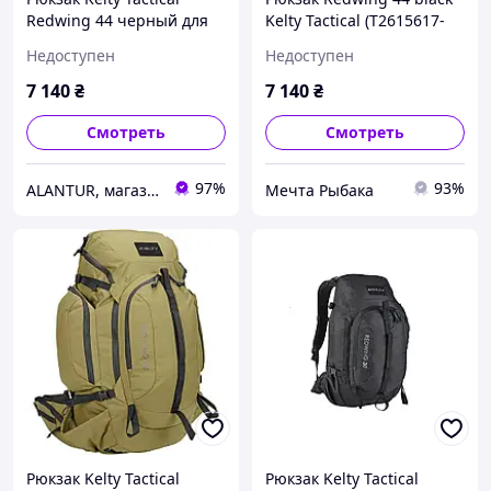
Redwing 44 черный для
Kelty Tactical (T2615617-
мужчин, универсальный,
BK-3)
Недоступен
Недоступен
с системой LightBeam
7 140
₴
7 140
₴
Смотреть
Смотреть
97%
93%
ALANTUR, магазин туристичного спорядження та велосипедів
Мечта Рыбака
Рюкзак Kelty Tactical
Рюкзак Kelty Tactical