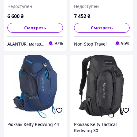
черный, для хайкинга и
Недоступен
Недоступен
путешествий, с
органайзером
6 600
₴
7 452
₴
Смотреть
Смотреть
97%
95%
ALANTUR, магазин туристичного спорядження та велосипедів
Non-Stop Travel
Рюкзак Kelty Redwing 44
Рюкзак Kelty Tactical
Redwing 30