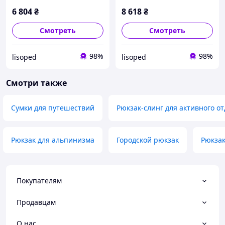
6 804
₴
8 618
₴
Смотреть
Смотреть
98%
98%
lisoped
lisoped
Смотри также
Сумки для путешествий
Рюкзак-слинг для активного о
Рюкзак для альпинизма
Городской рюкзак
Рюкзак
Покупателям
Продавцам
О нас