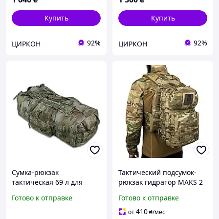
Купить
Купить
92%
92%
ЦИРКОН
ЦИРКОН
Сумка-рюкзак
Тактический подсумок-
тактическая 69 л для
рюкзак гидратор MAKS 2
снаряжения Militex ЗСУ
multicam (мультикам)
Готово к отправке
Готово к отправке
Cordura original USA
MOLLE для ВСУ и ССО
Мультикам
надежный гидрационный
410
от
₴
/мес