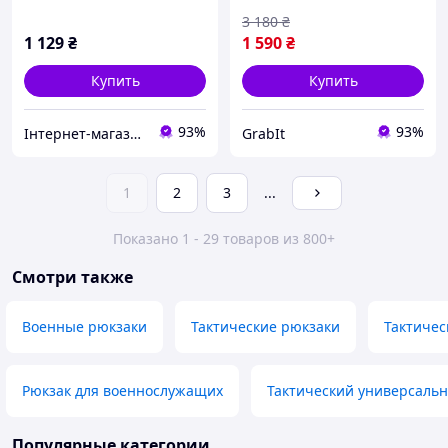
мужские тактические
3 180
₴
армейские камуфляжные
1 129
₴
1 590
₴
Купить
Купить
93%
93%
Інтернет-магазин товарів для фітнесу Easy4Fit
GrabIt
1
2
3
...
Показано 1 - 29 товаров из 800+
Смотри также
Военные рюкзаки
Тактические рюкзаки
Тактичес
Рюкзак для военнослужащих
Тактический универсаль
Популярные категории