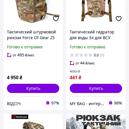
Тактический штурмовой
Тактический гидратор
рюкзак Force Of Gear 25
для воды 3л для ВСУ
30 л мультикам, с жёсткой
рюкзак гидратор КМС
Готово к отправке
Готово к отправке
спинкой,
рюкзак для воды
водоотталкивающий,
мультикам
495
от
₴
/мес
0.0
(1)
разработан для ВСУ,
44
от
₴
/мес
прочный
490
₴
4 950
₴
441
₴
Купить
Купить
97%
98%
ВІДСІЧ
MY BAG - интернет магазин сумок, чемоданов и аксессуаров