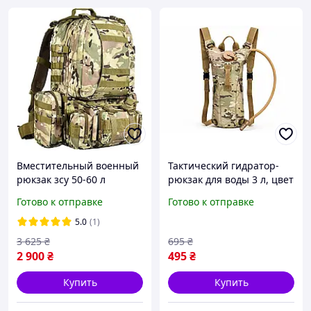
Вместительный военный
Тактический гидратор-
рюкзак зсу 50-60 л
рюкзак для воды 3 л, цвет
мультикам со съемными
мультикам
Готово к отправке
Готово к отправке
Molle подсумками CVLIFE
для выживания и
5.0
(1)
3 625
₴
695
₴
2 900
₴
495
₴
Купить
Купить