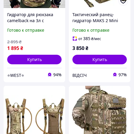
Гидратор для рюкзака
Тактический ранец-
camelback на 3л с
гидратор MAKS 2 Mini
рюкзаком мультикам
multicam (мультикам)
Готово к отправке
Готово к отправке
Оксфорд Рюкзак питьевая
MOLLE гидрационный
система тактическая ЗСУ
рюкзак для ВСУ и ССО
385
от
₴
/мес
2 895
₴
WEST
1 895
₴
3 850
₴
Купить
Купить
94%
97%
⭐️WEST⭐️
ВІДСІЧ