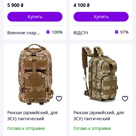
ранец
5 900
₴
4 100
₴
Купить
Купить
100%
97%
Военное снаряжение, дроны и БПЛА | интернет-магазин QUASAR
ВІДСІЧ
Рюкзак (армийский, для
Рюкзак (армийский, для
ЗСУ) тактический
ЗСУ) тактический
штурмовой 20 л
штурмовой 35 л
Готово к отправке
Готово к отправке
мультикам
трехдневный мультикам