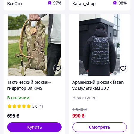
97%
98%
ВсеОпт
Katan_shop
Тактический рюкзак-
Армейский рюкзак fazan
гидратор 3л KMS
v2 мультикам 30 л
мультикам для ВСУ
водонепроницаемый
В наличии
Недоступен
армейский
портфель большой
туристический рюкзак
Военный тактический
5.0
(1)
1 980
₴
для воды
универсальный для ЗСУ
695
₴
990
₴
Туристически
Купить
Смотреть