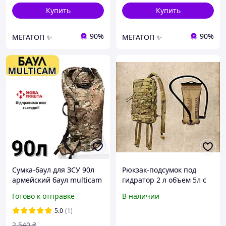
Купить
Купить
90%
90%
МЕГАТОП ✨
МЕГАТОП ✨
Сумка-баул для ЗСУ 90л
Рюкзак-подсумок под
армейский баул multicam
гидратор 2 л объем 5л с
мультикам тактический
IRR пропиткой Мультикам
Готово к отправке
В наличии
военный рюкзак баул
+ Гидратор HYDRA 2L,
также хозяйственная
Кавер для шланга
5.0
(1)
сумка для переезда
2 540
₴