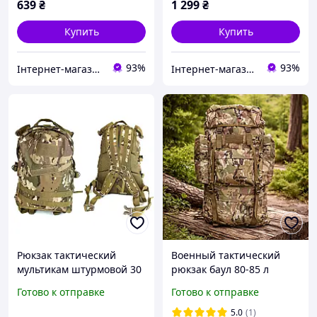
639
₴
1 299
₴
Купить
Купить
93%
93%
Інтернет-магазин товарів для фітнесу Easy4Fit
Інтернет-магазин товарів для фітнесу Easy4Fit
Рюкзак тактический
Военный тактический
мультикам штурмовой 30
рюкзак баул 80-85 л
л дисплей (армейский,
мультикам
Готово к отправке
Готово к отправке
для ЗСУ)
вместительный для
армии зсу, рюкзаки
5.0
(1)