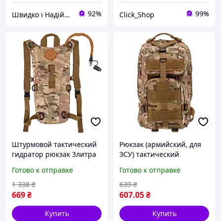
92%
99%
Швидко і Надійно
Click_Shop
Штурмовой тактический
Рюкзак (армийский, для
гидратор рюкзак 3литра
ЗСУ) тактический
Мультикам для всу
штурмовой 20 л
Готово к отправке
Готово к отправке
Питьевая система
мультикам (F4E)
1 338
₴
639
₴
669
₴
607
.05
₴
Купить
Купить