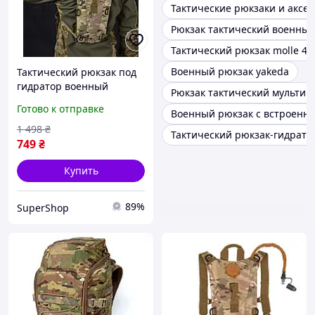
Тактические рюкзаки и аксе
Рюкзак тактический военный
Тактический рюкзак molle 45
Военный рюкзак yakeda
Тактический рюкзак под
гидратор военный
Рюкзак тактический мультик
мультикам 3 литра kms на
Готово к отправке
Военный рюкзак с встроенн
спину, Качественная
питьевая система для зсу
1 498
₴
Тактический рюкзак-гидрато
749
₴
Купить
89%
SuperShop