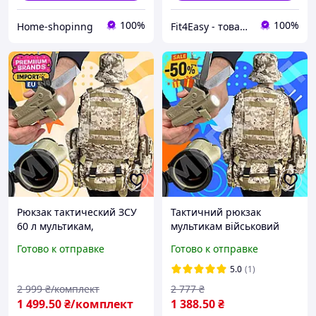
100%
100%
Home-shopinng
Fit4Easy - товари для фітнесу та спорту
Рюкзак тактический ЗСУ
Тактичний рюкзак
60 л мультикам,
мультикам військовий
армейский,
місткий 50 60 літрів
Готово к отправке
Готово к отправке
вместительный рюкзак
універсальний якісний
для туризма, охоты,
рюкзак для зсу
5.0
(1)
походов
високоміцний походний
2 999
₴/комплект
2 777
₴
камуфляжний
1 499
.50
₴/комплект
1 388
.50
₴