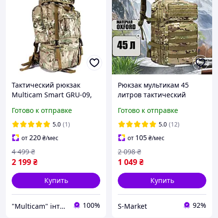
Тактический рюкзак
Рюкзак мультикам 45
Multicam Smart GRU-09,
литров тактический
65л. c дождевиком, цвет
военный для туризма
Готово к отправке
Готово к отправке
мультикам, для ЗСУ
водонепроницаемый
армейский штурмовой
5.0
(1)
5.0
(12)
для военных зсу
220
105
от
₴
/мес
от
₴
/мес
4 499
₴
2 098
₴
2 199
₴
1 049
₴
Купить
Купить
100%
92%
"Multicam" інтернет магазин
S-Market