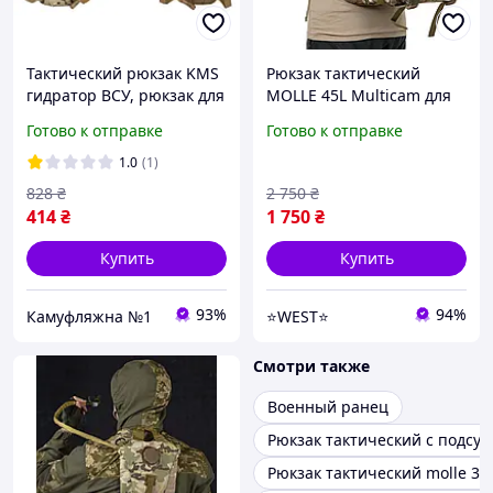
Тактический рюкзак KMS
Рюкзак тактический
гидратор ВСУ, рюкзак для
MOLLE 45L Multicam для
воды MultiCam
ЗСУ полиэстер 600D с ПВХ
Готово к отправке
Готово к отправке
мультикам, питьевая
покрытием Мультикам
система 2.5л.
сумка WEST
1.0
(1)
828
₴
2 750
₴
414
₴
1 750
₴
Купить
Купить
93%
94%
Камуфляжна №1
⭐️WEST⭐️
Смотри также
Военный ранец
Рюкзак тактический с подсу
Рюкзак тактический molle 30