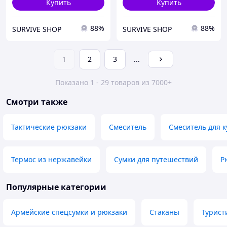
Купить
Купить
88%
88%
SURVIVE SHOP
SURVIVE SHOP
1
2
3
...
Показано 1 - 29 товаров из 7000+
Смотри также
Тактические рюкзаки
Смеситель
Смеситель для к
Термос из нержавейки
Сумки для путешествий
Р
Популярные категории
Армейские спецсумки и рюкзаки
Стаканы
Турист