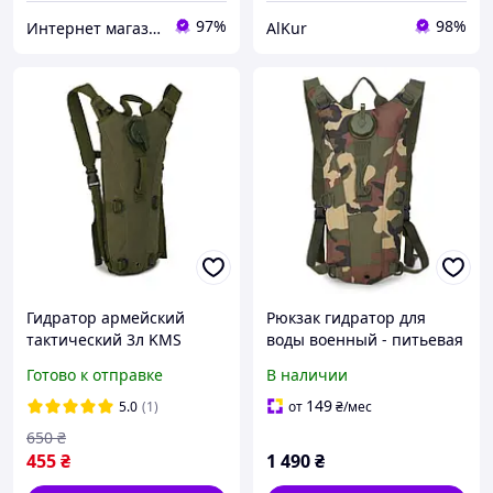
97%
98%
Интернет магазин Rombi
AlKur
Гидратор армейский
Рюкзак гидратор для
тактический 3л KMS
воды военный - питьевая
Camelback Олива. Рюкзак
система на 2,5 литра
Готово к отправке
В наличии
для воды, питьевая
(Jungle camouflage)
система "медуза"
149
5.0
(1)
от
₴
/мес
650
₴
455
₴
1 490
₴