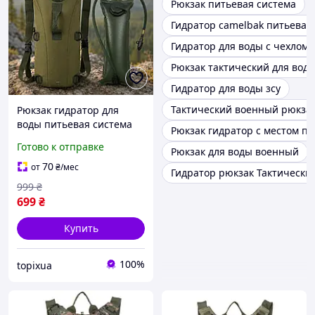
Рюкзак питьевая система
Гидратор camelbak питьевая
Гидратор для воды с чехлом
Рюкзак тактический для вод
Гидратор для воды зсу
Тактический военный рюкзак
Рюкзак гидратор для
воды питьевая система
Рюкзак гидратор с местом п
SH-60504 легкий рюкзак с
Готово к отправке
Рюкзак для воды военный
питьевой системой на 3
литра для туризма
70
от
₴
/мес
Гидратор рюкзак Тактически
999
₴
699
₴
Купить
100%
topixua