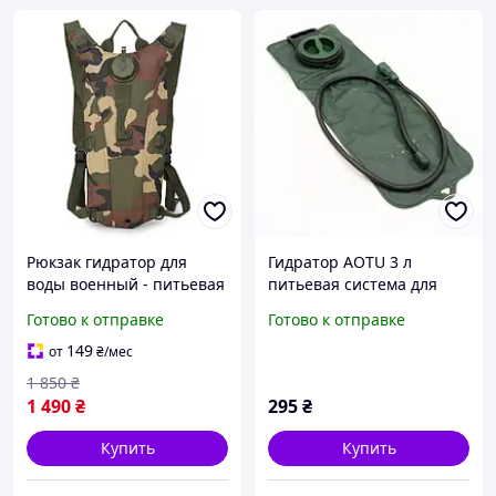
Рюкзак гидратор для
Гидратор AOTU 3 л
воды военный - питьевая
питьевая система для
система на 2,5 литра
рюкзака, туристическая |
Готово к отправке
Готово к отправке
(Jungle camouflage)
гидратор 3 л,
:BRASIL:
туристический гидратор
149
от
₴
/мес
1 850
₴
1 490
₴
295
₴
Купить
Купить