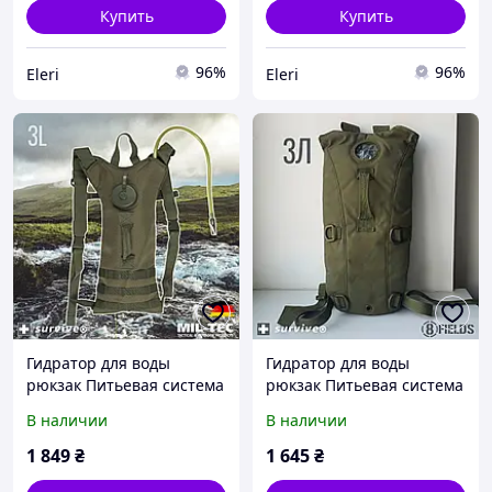
Купить
Купить
96%
96%
Eleri
Eleri
Гидратор для воды
Гидратор для воды
рюкзак Питьевая система
рюкзак Питьевая система
MIL-TEC Олива Койот
Кемелбек 8FIELDS Олива
В наличии
В наличии
Кемелбек 3 л
WATER PACK 3л
1 849
₴
1 645
₴