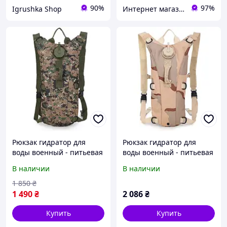
90%
97%
Igrushka Shop
Интернет магазин Rombi
Рюкзак гидратор для
Рюкзак гидратор для
воды военный - питьевая
воды военный - питьевая
система Hotspeed 3 л
система на 2,5 литра
В наличии
В наличии
Jungle Digital (100875)
(Sansha camouflage)
1 850
₴
1 490
₴
2 086
₴
Купить
Купить