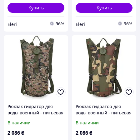
Купить
Купить
96%
96%
Eleri
Eleri
Рюкзак гидратор для
Рюкзак гидратор для
воды военный - питьевая
воды военный - питьевая
система на 2,5 литра
система на 2,5 литра
В наличии
В наличии
(Jungle Digital)
(Jungle camouflage)
2 086
₴
2 086
₴