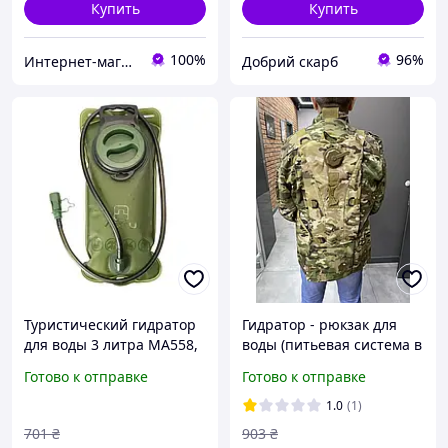
Купить
Купить
100%
96%
Интернет-магазин "Коламбус"
Добрий скарб
Туристический гидратор
Гидратор - рюкзак для
для воды 3 литра MA558,
воды (питьевая система в
тактическая питьевая
рюкзаке), Тактический
Готово к отправке
Готово к отправке
система для рюкзака,
рюкзак на 3 л Мультикам
спортивный гидропак
Акция
1.0
(1)
701
₴
903
₴