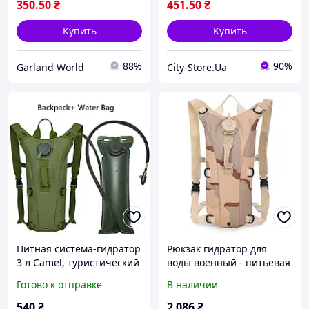
350
.50
₴
451
.50
₴
Купить
Купить
88%
90%
Garland World
City-Store.Ua
Питная система-гидратор
Рюкзак гидратор для
3 л Camel, туристический
воды военный - питьевая
рюкзак для воды с
система на 2,5 литра
Готово к отправке
В наличии
питьевой шлангом
(Sansha camouflage)
540
₴
2 086
₴