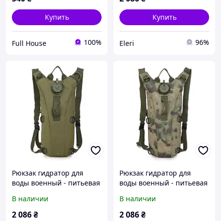
Купить
Купить
100%
96%
Full House
Eleri
Рюкзак гидратор для
Рюкзак гидратор для
воды военный - питьевая
воды военный - питьевая
система на 2,5 литра
система на 2,5 литра
В наличии
В наличии
(Army Green)
(Ruin camouflage)
2 086
₴
2 086
₴