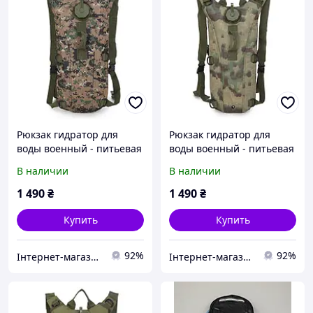
Рюкзак гидратор для
Рюкзак гидратор для
воды военный - питьевая
воды военный - питьевая
система на 2,5 литра
система на 2,5 литра
В наличии
В наличии
(Jungle Digital)
(Ruin camouflage)
1 490
₴
1 490
₴
Купить
Купить
92%
92%
Інтернет-магазин "Klever"
Інтернет-магазин "Klever"