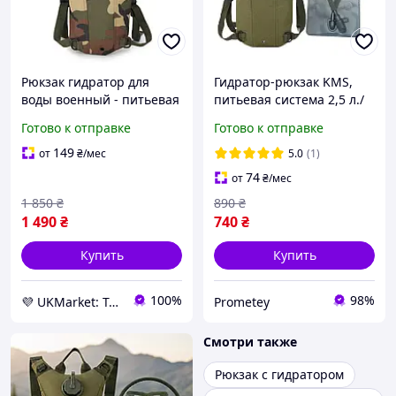
Рюкзак гидратор для
Гидратор-рюкзак KMS,
воды военный - питьевая
питьевая система 2,5 л./
система на 2,5 литра
рюкзак для воды
Готово к отправке
Готово к отправке
(Jungle camouflage) -
UKMarket-
149
от
₴
/мес
5.0
(1)
74
от
₴
/мес
1 850
₴
890
₴
1 490
₴
740
₴
Купить
Купить
100%
98%
💜 UKMarket: Товары для дома и сада: тенты, шторы, мягкие окна, мебель. Товары для спорта. Техника
Prometey
Смотри также
Рюкзак с гидратором