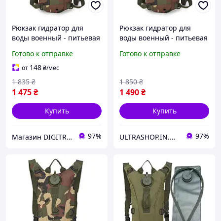
Рюкзак гидратор для
Рюкзак гидратор для
воды военный - питьевая
воды военный - питьевая
система на 2,5 литра
система на 3 литра
Готово к отправке
Готово к отправке
(Jungle camouflage)
(Jungle camouflage)
148
от
₴
/мес
1 835
₴
1 850
₴
1 475
₴
1 490
₴
Купить
Купить
97%
97%
Магазин DIGITRON
ULTRASHOP.IN.UA 🛒 Интернет-магазин трендовых гаджетов