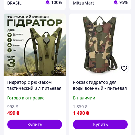
100%
95%
BRASIL
MitsuMart
Гидратор с рюкзаком
Рюкзак гидратор для
тактический 3 л питьевая
воды военный - питьевая
система рюкзак для воды
система Hotspeed 3 л
Готово к отправке
В наличии
с трубкой туристический
Jungle camouflage
для походов бега
(100874)
998
₴
1 850
₴
велосипеда кемпинга
499
₴
1 490
₴
Купить
Купить