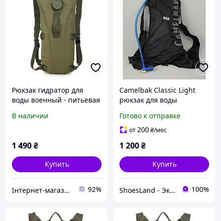
Рюкзак гидратор для
Camelbak Classic Light
воды военный - питьевая
рюкзак для воды
система на 2,5 литра
спортивный
В наличии
Готово к отправке
(Army Green)
туристический
велосипедный питная
200
от
₴
/мес
система гидратор
1 490
₴
1 200
₴
Купить
Купить
92%
100%
Інтернет-магазин "Klever"
ShoesLand - Экономия и качество в каждом шаге