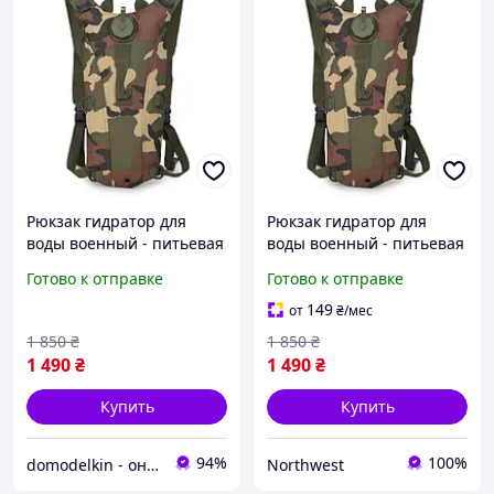
Рюкзак гидратор для
Рюкзак гидратор для
воды военный - питьевая
воды военный - питьевая
система на 2,5 литра
система на 2,5 литра
Готово к отправке
Готово к отправке
(Jungle camouflage)
(Jungle camouflage)
Northwest
149
от
₴
/мес
1 850
₴
1 850
₴
1 490
₴
1 490
₴
Купить
Купить
94%
100%
domodelkin - онлайн маркет товаров для дому
Northwest