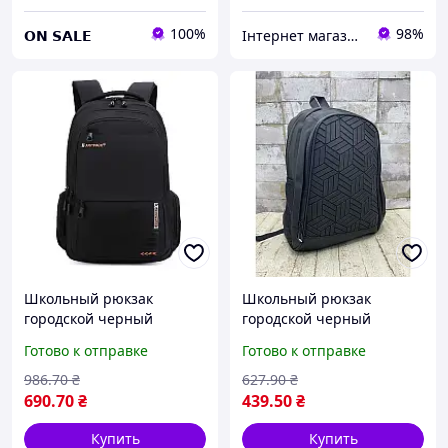
100%
98%
𝗢𝗡 𝗦𝗔𝗟𝗘
Інтернет магазин Sklad-032
Школьный рюкзак
Школьный рюкзак
городской черный
городской черный
рюкзак для подростков
портфель для подростка
Готово к отправке
Готово к отправке
универсальный ранец
стильный рюкзак для
для учебы и путешествий
учебы и прогулок по
986
.70
₴
627
.90
₴
городу
690
.70
₴
439
.50
₴
Купить
Купить