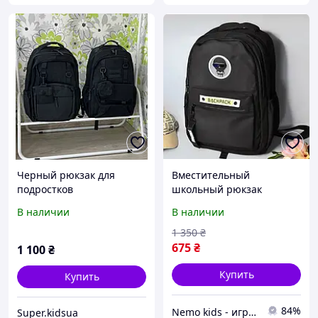
Черный рюкзак для
Вместительный
подростков
школьный рюкзак
черный для подростка,
В наличии
В наличии
Рюкзак для мальчика,
Портфель ранец для
1 350
₴
мальчика
675
₴
1 100
₴
Купить
Купить
84%
Nemo kids - игрушки и товары для детей
Super.kidsua