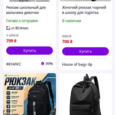
Рюкзак школьный для
Жіночий рюкзак чорний
мальчика девочки
в школу для підлітка
подростка в школу
дівчинці 5 6 7 8 9 клас
Готово к отправке
В наличии
студента подростковый
міські рюкзаки
черный портфель для
вельветовий
80
от
₴
/мес
старшей школы 5-11
1 299
₴
950
₴
класс
799
₴
700
₴
Купить
Купить
99%
ФЕНИКС
House of bags dp