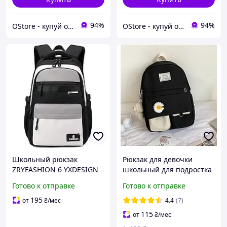
94%
94%
OStore - купуй онлайн!
OStore - купуй онлайн!
Школьный рюкзак
Рюкзак для девочки
ZRYFASHION 6 YXDESIGN
школьный для подростка
водонепроницаемый для
от 5 класса черный с
Готово к отправке
Готово к отправке
ноутбука 15,6 дюймов 30
брелком медведем и
л черный для подростков
ромашкой рюкзаки для
195
от
₴
/мес
4.4
(7)
школы
115
от
₴
/мес