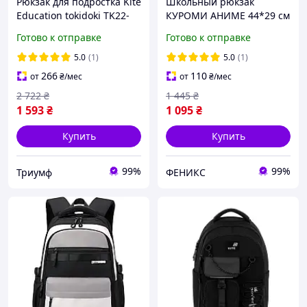
Рюкзак для подростка Kite
Школьный рюкзак
Education tokidoki TK22-
КУРОМИ АНИМЕ 44*29 см
8001M-1 854 г 40x29x17
для девочки подростка
Готово к отправке
Готово к отправке
см черный
средней школы Черный
рюкзак в школу 4-9 класс
5.0
(1)
5.0
(1)
в корейском стиле
266
110
от
₴
/мес
от
₴
/мес
2 722
₴
1 445
₴
1 593
₴
1 095
₴
Купить
Купить
99%
99%
Триумф
ФЕНИКС