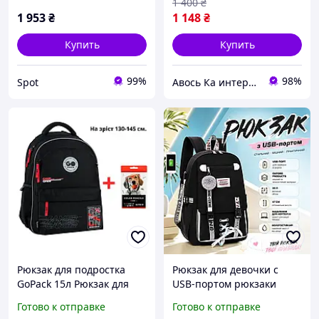
1 400
₴
1 953
₴
1 148
₴
Купить
Купить
99%
98%
Spot
Авось Ка интернет-магазин рюкзаков и сумок
Рюкзак для подростка
Рюкзак для девочки с
GoPack 15л Рюкзак для
USB-портом рюкзаки
средней школы Рюкзак
подростковые высотой
Готово к отправке
Готово к отправке
для учебы Школьный
47см городской рюкзак