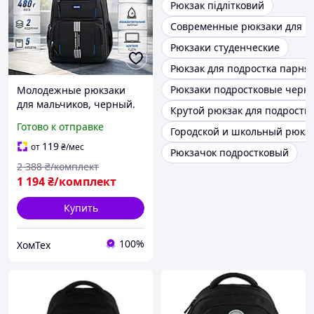
Рюкзак підлітковий
Современные рюкзаки для п
Рюкзаки студенческие
Рюкзак для подростка парня
Рюкзаки подростковые черн
Молодежные рюкзаки
для мальчиков, черный.
Крутой рюкзак для подростк
Рюкзак для подростка-
Готово к отправке
Городской и школьный рюкз
мальчика 5 11 класса с
большим количеством
119
от
₴
/мес
Рюкзачок подростковый
карманов
2 388
₴/комплект
1 194
₴/комплект
Купить
100%
ХомТех