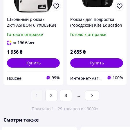
Школьный рюкзак
Рюкзак для подростка
ZRYFASHION 6 YXDESIGN
(городской) Kite Education
водонепроницаемый для
Teens Dark Matter,
Готово к отправке
Готово к отправке
подростков 30 л с
мужской, черный (K26-
отделением для ноутбука
2597L-2)
196
от
₴
/мес
15 6 дюймов
1 956
₴
2 655
₴
Купить
Купить
99%
100%
Houzee
Интернет-магазин "Одиссей-Торг"
1
2
3
...
Показано 1 - 29 товаров из 3000+
Смотри также