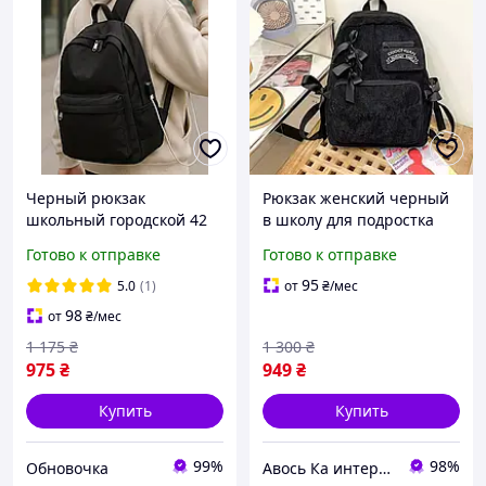
Черный рюкзак
Рюкзак женский черный
школьный городской 42
в школу для подростка
см для подростков в
девочке 5 6 7 8 9 класс
Готово к отправке
Готово к отправке
школу, студента
городские рюкзаки с
мальчика, женский
бантиками вельветовый
95
5.0
(1)
от
₴
/мес
мужской для города
98
от
₴
/мес
1 175
₴
1 300
₴
975
₴
949
₴
Купить
Купить
99%
98%
Обновочка
Авось Ка интернет-магазин рюкзаков и сумок