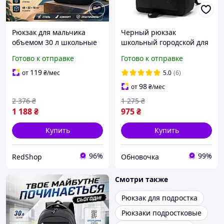
Рюкзак для мальчика
Черный рюкзак
объемом 30 л школьные
школьный городской для
рюкзаки для средних
мальчика девочки
Готово к отправке
Готово к отправке
классов (5 карманов)
подростковый портфель в
рюкзак черный для
школу для подростка
119
от
₴
/мес
5.0
(6)
подростка качественный
студента
98
от
₴
/мес
рюкзак
2 376
₴
1 275
₴
1 188
₴
975
₴
Купить
Купить
96%
99%
RedShop
Обновочка
Смотри также
Рюкзак для подростка
Рюкзаки подростковые