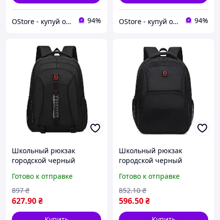
94%
94%
OStore - купуй онлайн!
OStore - купуй онлайн!
Школьный рюкзак
Школьный рюкзак
городской черный
городской черный
портфель для подростков
портфель для подростков
Готово к отправке
Готово к отправке
ранец для учебы сумка
ранец для учебы сумка
для старшеклассников
для ноутбука и книг
897
₴
852
.10
₴
627
.90
₴
596
.50
₴
Купить
Купить