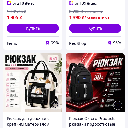
рюкзак для мальчика
35л детские рюкзаки для
218
139
от
₴
/мес
от
₴
/мес
Практичный рюкзак
школьных
1 631
.25
₴
2 780
₴/комплект
принадлежности
1 305
₴
1 390
₴/комплект
Купить
Купить
99%
96%
Fenix
RedShop
Рюкзак для девочки с
Рюкзак Oxford Products
крепким материалом
рюкзаки подростковые