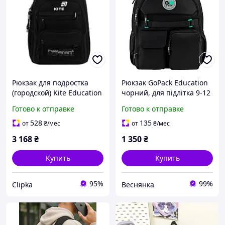
Рюкзак для подростка
Рюкзак GoPack Education
(городской) Kite Education
чорний, для підлітка 9-12
Teens Different, для
років, шкільний рюкзак з
Готово к отправке
Готово к отправке
мальчиков, черный (K26-
ортопедичною спинкою
1019L-2)
GO26-183M-3
528
135
от
₴
/мес
от
₴
/мес
3 168
₴
1 350
₴
Купить
Купить
95%
99%
Clipka
Веснянка