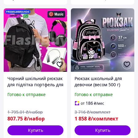
Чорний шкільний рюкзак
Рюкзак школьный для
для підлітка портфель для
девочки (весом 500 г)
старшої школи легкий з
рюкзаки подростковые +
Готово к отправке
Готово к отправке
ортопедичною спинкою
пенал детские рюкзаки
та відділенням для
для школьных
186
от
₴
/мес
ноутбука і книжок
принадлежностей
1 795
.01
₴/набор
3 716
₴/комплект
Черный
807
.75
₴/набор
1 858
₴/комплект
Купить
Купить