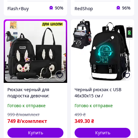
90%
96%
Flash⚡Buy
RedShop
Рюкзак черный для
Черный рюкзак с USB
подростка девочки:
46х30х15 см /
Набор 4в1 5 в 1 стильный
Светоотражающий
Готово к отправке
Готово к отправке
комплект школьный
школьный портфель 5-11
портфель 5-11 класс
класс / Городской рюкзак
999
₴/комплект
499
₴
для подростков
749
₴/комплект
349
.30
₴
Купить
Купить