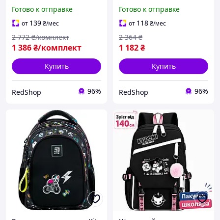
(комплект 5в1) рюкзаки
объемом 30 л детские
Готово к отправке
Готово к отправке
подростковые рюкзак с
рюкзаки для школьных
брелоком для личных
принадлежностей (5
139
118
от
₴
/мес
от
₴
/мес
вещей качественный
карманов + 2 отделения)
2 772
₴/комплект
2 364
₴
рюкзак
1 386
₴/комплект
1 182
₴
Купить
Купить
96%
96%
RedShop
RedShop