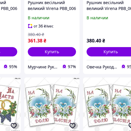
ний
Рушник весільний
Рушник весільний
 РВВ_006
великий Virena РВВ_006
великий Virena РВВ_0
В наличии
В наличии
36
от
₴
/мес
380
.40
₴
361
.38
₴
380
.40
₴
ь
Купить
Купить
95%
97%
9
Мурчине Рукоділля - супермаркет рукоділля !!!
Овечка Рукодільниця