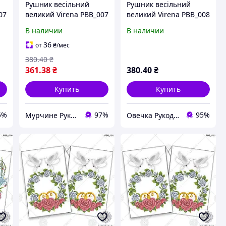
Рушник весільний
Рушник весільний
07
великий Virena РВВ_007
великий Virena РВВ_008
В наличии
В наличии
36
от
₴
/мес
380
.40
₴
361
.38
₴
380
.40
₴
Купить
Купить
5%
97%
95%
Мурчине Рукоділля - супермаркет рукоділля !!!
Овечка Рукодільниця