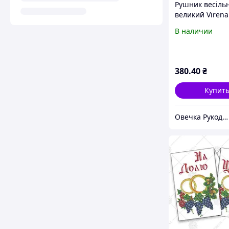
Рушник весіль
великий Virena
В наличии
380
.40
₴
Купит
Овечка Рукодільниця