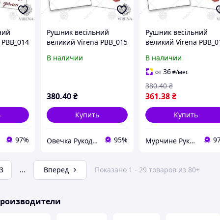
ний
Рушник весільний
Рушник весільний
 РВВ_014
великий Virena РВВ_015
великий Virena РВВ_0
В наличии
В наличии
36
от
₴
/мес
380
.40
₴
380
.40
₴
361
.38
₴
ь
Купить
Купить
97%
95%
9
Овечка Рукодільниця
Мурчине Рукоділля - супермаркет рукоділля !!!
3
...
Вперед
Показано 1 - 29 товаров из 80+
производители