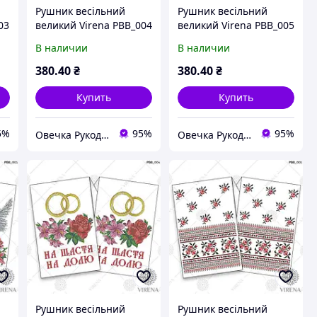
Рушник весільний
Рушник весільний
03
великий Virena РВВ_004
великий Virena РВВ_005
В наличии
В наличии
380
.40
₴
380
.40
₴
Купить
Купить
5%
95%
95%
Овечка Рукодільниця
Овечка Рукодільниця
Рушник весільний
Рушник весільний