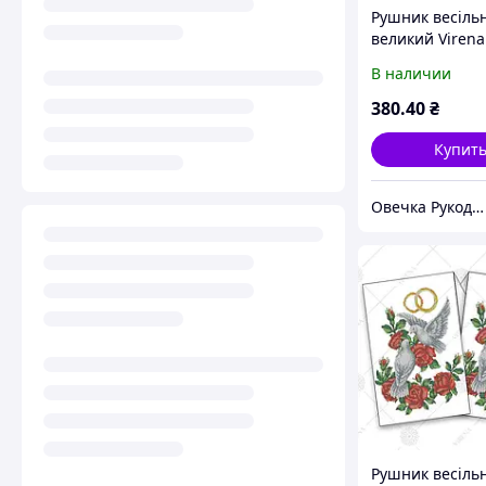
Рушник весіль
великий Virena
В наличии
380
.40
₴
Купит
Овечка Рукодільниця
Рушник весіль