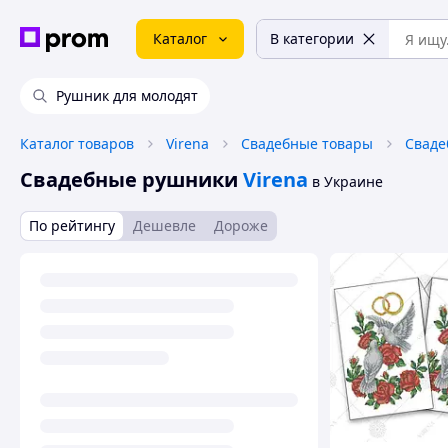
Каталог
В категории
Рушник для молодят
Каталог товаров
Virena
Свадебные товары
Сваде
Свадебные рушники
Virena
в Украине
По рейтингу
Дешевле
Дороже