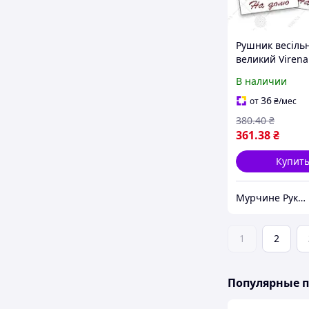
Рушник весіль
великий Virena
В наличии
36
от
₴
/мес
380
.40
₴
361
.38
₴
Купит
Мурчине Рукоділля - супермаркет рукоділля !!!
1
2
Популярные 