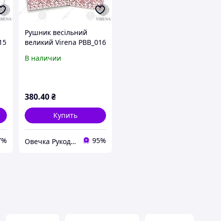
Рушник весільний
15
великий Virena РВВ_016
В наличии
380
.40
₴
Купить
7%
95%
Овечка Рукодільниця