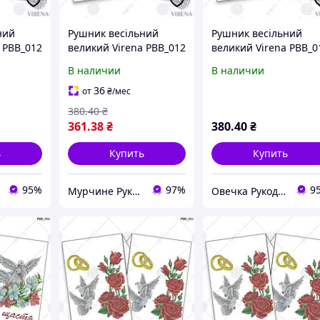
ний
Рушник весільний
Рушник весільний
 РВВ_012
великий Virena РВВ_012
великий Virena РВВ_0
В наличии
В наличии
36
от
₴
/мес
380
.40
₴
361
.38
₴
380
.40
₴
ь
Купить
Купить
95%
97%
9
Мурчине Рукоділля - супермаркет рукоділля !!!
Овечка Рукодільниця