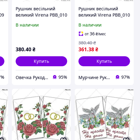
Рушник весільний
Рушник весільний
09
великий Virena РВВ_010
великий Virena РВВ_010
В наличии
В наличии
36
от
₴
/мес
380
.40
₴
380
.40
₴
361
.38
₴
Купить
Купить
7%
95%
97%
Овечка Рукодільниця
Мурчине Рукоділля - супермаркет рукоділля !!!