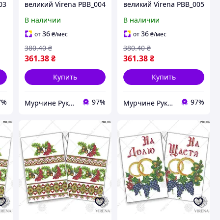
03
великий Virena РВВ_004
великий Virena РВВ_005
В наличии
В наличии
36
36
от
₴
/мес
от
₴
/мес
380
.40
₴
380
.40
₴
361
.38
₴
361
.38
₴
Купить
Купить
7%
97%
97%
Мурчине Рукоділля - супермаркет рукоділля !!!
Мурчине Рукоділля - супермаркет рукоділля !!!