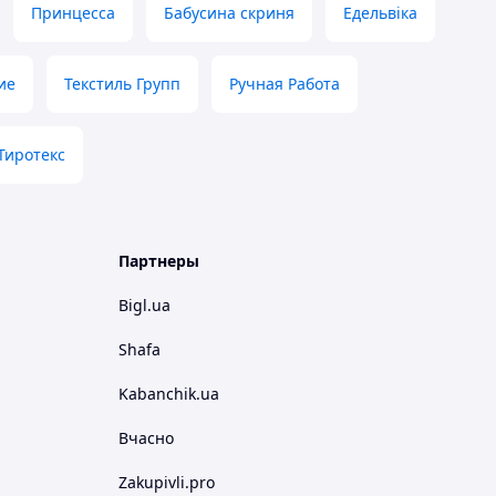
Принцесса
Бабусина скриня
Едельвіка
ие
Текстиль Групп
Ручная Работа
Тиротекс
Партнеры
Bigl.ua
Shafa
Kabanchik.ua
Вчасно
Zakupivli.pro