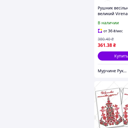
Рушник весіль
великий Virena
В наличии
36
от
₴
/мес
380
.40
₴
361
.38
₴
Купит
Мурчине Рукоділля - супермаркет рукоділля !!!