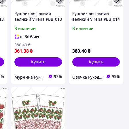
Рушник весільний
Рушник весільний
13
великий Virena РВВ_013
великий Virena РВВ_014
В наличии
В наличии
36
от
₴
/мес
380
.40
₴
361
.38
₴
380
.40
₴
Купить
Купить
5%
97%
95%
Мурчине Рукоділля - супермаркет рукоділля !!!
Овечка Рукодільниця