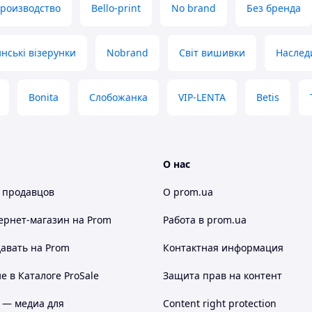
производство
Bello-print
No brand
Без бренда
нські візерунки
Nobrand
Світ вишивки
Наслед
Bonita
Слобожанка
VIP-LENTA
Betis
О нас
 продавцов
О prom.ua
ернет-магазин
на Prom
Работа в prom.ua
авать на Prom
Контактная информация
 в Каталоге ProSale
Защита прав на контент
 — медиа для
Content right protection