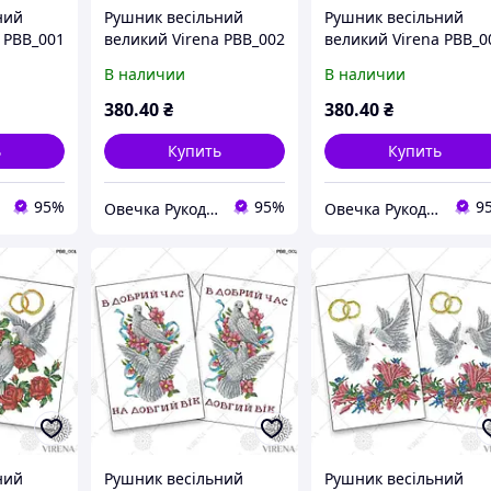
ний
Рушник весільний
Рушник весільний
 РВВ_001
великий Virena РВВ_002
великий Virena РВВ_0
В наличии
В наличии
380
.40
₴
380
.40
₴
ь
Купить
Купить
95%
95%
9
Овечка Рукодільниця
Овечка Рукодільниця
ний
Рушник весільний
Рушник весільний