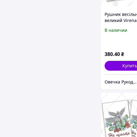
Рушник весіль
великий Virena
В наличии
380
.40
₴
Купит
Овечка Рукодільниця