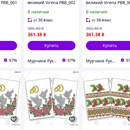
 РВВ_001
великий Virena РВВ_002
великий Virena РВВ_0
В наличии
В наличии
36
36
от
₴
/мес
от
₴
/мес
380
.40
₴
380
.40
₴
361
.38
₴
361
.38
₴
ь
Купить
Купить
97%
97%
9
Мурчине Рукоділля - супермаркет рукоділля !!!
Мурчине Рукоділля - супермаркет рукоділля !!!