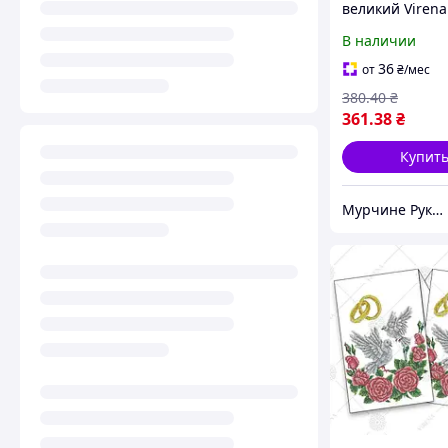
великий Virena
В наличии
36
от
₴
/мес
380
.40
₴
361
.38
₴
Купит
Мурчине Рукоділля - супермаркет рукоділля !!!