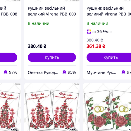
ний
Рушник весільний
Рушник весільний
 РВВ_008
великий Virena РВВ_009
великий Virena РВВ_0
В наличии
В наличии
36
от
₴
/мес
380
.40
₴
380
.40
₴
361
.38
₴
ь
Купить
Купить
97%
95%
9
Овечка Рукодільниця
Мурчине Рукоділля - супермаркет рукоділля !!!