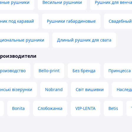
аные рушники
Весильни рушники
Рушник для венча
ик под каравай
Рушники габардиновые
Свадебный
циональные рушники
Длиный рушник для свата
производители
производство
Bello-print
Без бренда
Принцесса
нські візерунки
Nobrand
Світ вишивки
Наслед
Bonita
Слобожанка
VIP-LENTA
Betis