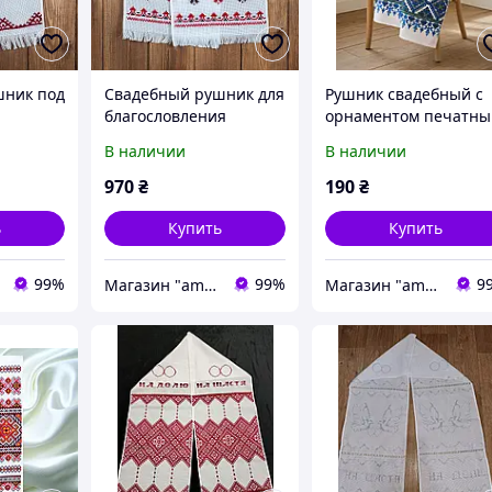
шник под
Свадебный рушник для
Рушник свадебный с
благословления
орнаментом печатны
жениха и невесты
синий
В наличии
В наличии
970
₴
190
₴
ь
Купить
Купить
99%
99%
9
Магазин "amourshop.net" (Амуршоп)
Магазин "amourshop.net" (Амуршоп)