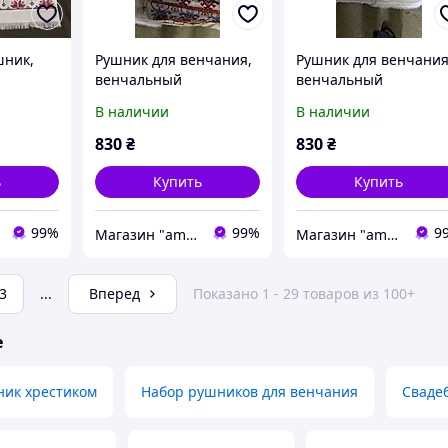
шник,
Рушник для венчания,
Рушник для венчания
венчальный
венчальный
В наличии
В наличии
830
₴
830
₴
ь
Купить
Купить
99%
99%
9
Магазин "amourshop.net" (Амуршоп)
Магазин "amourshop.net" (Амуршоп)
3
...
Вперед
Показано 1 - 29 товаров из 100+
е
ик хрестиком
Набор рушников для венчания
Сваде