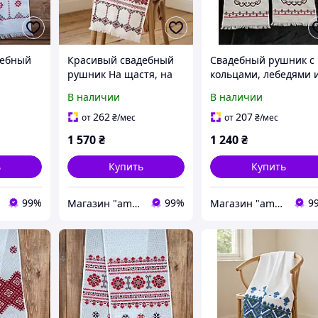
дебный
Красивый свадебный
Cвадебный рушник с
рушник На щастя, на
кольцами, лебедями 
долю
надписью "На щастя
В наличии
В наличии
на долю"
262
207
от
₴
/мес
от
₴
/мес
1 570
₴
1 240
₴
ь
Купить
Купить
99%
99%
9
Магазин "amourshop.net" (Амуршоп)
Магазин "amourshop.net" (Амуршоп)