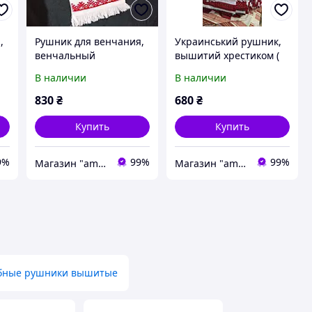
,
Рушник для венчания,
Украинський рушник,
венчальный
вышитий хрестиком (
орнамент)
В наличии
В наличии
830
₴
680
₴
Купить
Купить
9%
99%
99%
Магазин "amourshop.net" (Амуршоп)
Магазин "amourshop.net" (Амуршоп)
бные рушники вышитые