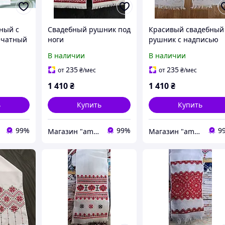
ный с
Свадебный рушник под
Красивый свадебный
ечатный
ноги
рушник с надписью
"На щастя на долю "
В наличии
В наличии
235
235
от
₴
/мес
от
₴
/мес
1 410
₴
1 410
₴
ь
Купить
Купить
99%
99%
9
Магазин "amourshop.net" (Амуршоп)
Магазин "amourshop.net" (Амуршоп)