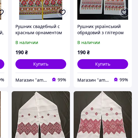
Рушник свадебный с
Рушник український
й,
красным орнаментом
обрядовий з глітером
печатный
В наличии
В наличии
190
₴
190
₴
Купить
Купить
9%
99%
99%
Магазин "amourshop.net" (Амуршоп)
Магазин "amourshop.net" (Амуршоп)