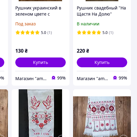
Рушник украинский в
Рушник свадебный "На
зеленом цвете с
Щастя На Долю"
глитером
Под заказ
В наличии
5.0
(1)
5.0
(1)
130
₴
220
₴
Купить
Купить
9%
99%
99%
Магазин "amourshop.net" (Амуршоп)
Магазин "amourshop.net" (Амуршоп)