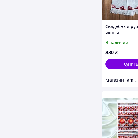
Свадебный ру
иконы
В наличии
830
₴
Купит
Магазин "amourshop.net" (Амуршоп)