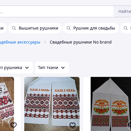
Найти
ки
Вышитые рушники
Рушник для свадьбы
адебные аксессуары
Свадебные рушники No brand
ип рушника
Тип ткани