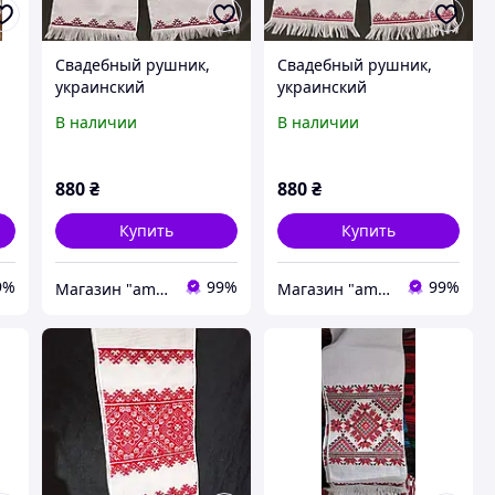
Свадебный рушник,
Свадебный рушник,
украинский
украинский
В наличии
В наличии
880
₴
880
₴
Купить
Купить
9%
99%
99%
Магазин "amourshop.net" (Амуршоп)
Магазин "amourshop.net" (Амуршоп)