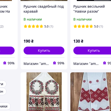
шник
Рушник свадебный под
Рушник весільний
ом На
каравай
"Навіки разом"
лю
В наличии
В наличии
дебный
ой
(2)
5.0
(1)
5.0
(1)
190
₴
130
₴
ь
Купить
Купить
99%
99%
9
Магазин "amourshop.net" (Амуршоп)
Магазин "amourshop.net" (Амуршоп)
ги
он
ники