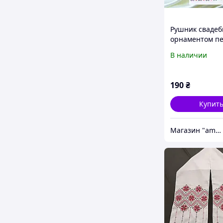
Рушник свадеб
орнаментом п
В наличии
190
₴
Купит
Магазин "amourshop.net" (Амуршоп)