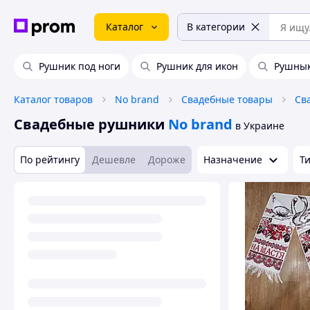
Каталог
В категории
Рушник под ноги
Рушник для икон
Рушны
Каталог товаров
No brand
Свадебные товары
Св
Свадебные рушники
No brand
в Украине
По рейтингу
Дешевле
Дороже
Назначение
Т