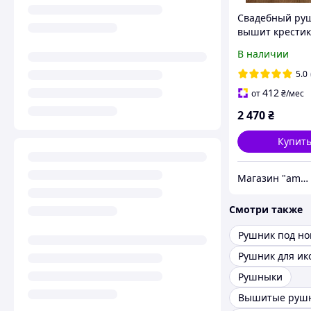
Свадебный ру
вышит крестик
счастье на до
В наличии
200х34 см Сва
рушник с ручн
5.0
вышивкой
412
от
₴
/мес
2 470
₴
Купит
Магазин "amourshop.net" (Амуршоп)
Смотри также
Рушник под но
Рушник для ик
Рушныки
Вышитые руш