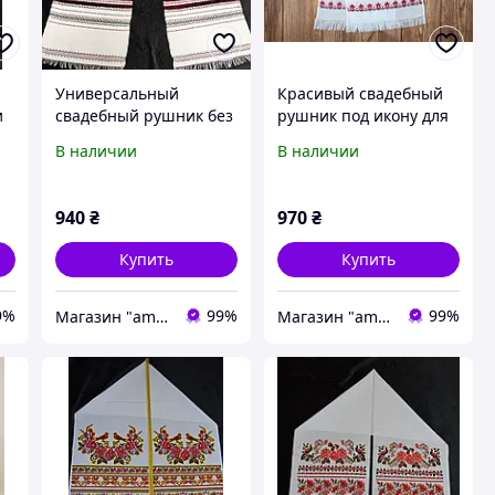
Универсальный
Красивый свадебный
и
свадебный рушник без
рушник под икону для
надписей, тканый на
благословления
В наличии
В наличии
старинном станке.
жениха и невесты
240*33 см
940
₴
970
₴
Купить
Купить
9%
99%
99%
Магазин "amourshop.net" (Амуршоп)
Магазин "amourshop.net" (Амуршоп)