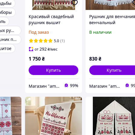
адьбы
аборы
Красивый свадебный
Рушник для венчания
оль
рушник вышит
венчальный
крестиком"Віночок"
Набор свадебных рушников
Под заказ
В наличии
Свадебный рушник под ноги
5.0
(1)
шитое
292
от
₴
/мес
1 750
₴
830
₴
Купить
Купить
99%
9
Магазин "amourshop.net" (Амуршоп)
Магазин "amourshop.net" (Амуршоп)