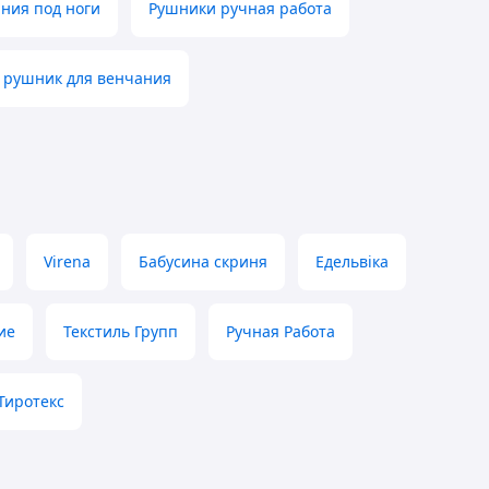
ния под ноги
Рушники ручная работа
 рушник для венчания
Virena
Бабусина скриня
Едельвіка
ие
Текстиль Групп
Ручная Работа
Тиротекс