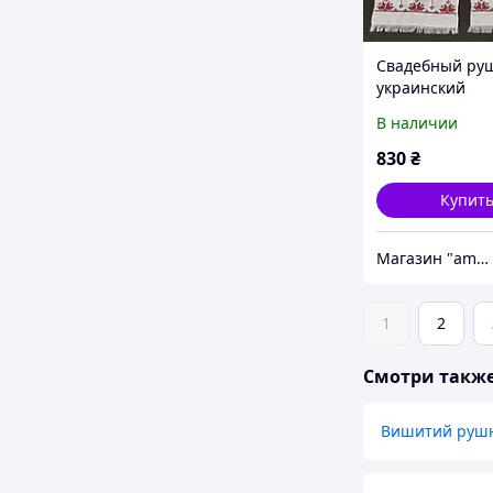
Свадебный ру
украинский
В наличии
830
₴
Купит
Магазин "amourshop.net" (Амуршоп)
1
2
Смотри такж
Вишитий рушн