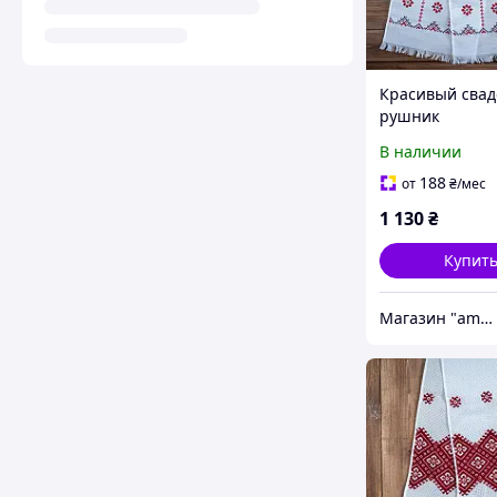
Красивый сва
рушник
В наличии
188
от
₴
/мес
1 130
₴
Купит
Магазин "amourshop.net" (Амуршоп)