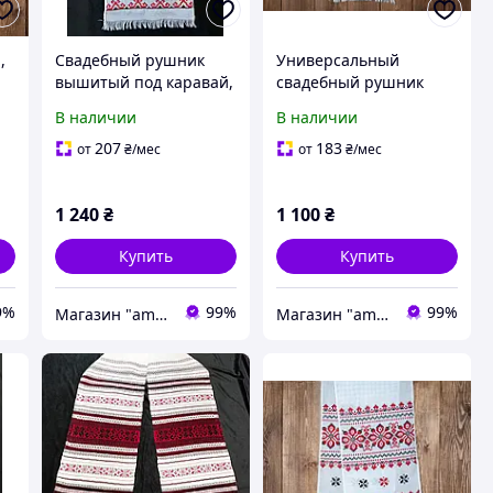
,
Свадебный рушник
Универсальный
вышитый под каравай,
свадебный рушник
"Хлеб и Соль"
вышитый
В наличии
В наличии
207
183
от
₴
/мес
от
₴
/мес
1 240
₴
1 100
₴
Купить
Купить
9%
99%
99%
Магазин "amourshop.net" (Амуршоп)
Магазин "amourshop.net" (Амуршоп)