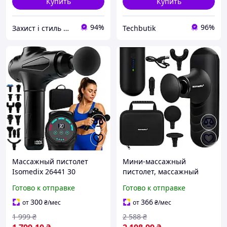
Купить
Купить
94%
96%
Захист і стиль — в одному магазині
Techbutik
Массажный пистолет
Мини-массажный
Isomedix 26441 30
пистолет, массажный
уровней, 12 насадок,
аппарат Isomedix 27311 5
Готово к отправке
Готово к отправке
дисплей
режимов, аккумулятор
5000 мАч
300
366
от
₴
/мес
от
₴
/мес
1 999
₴
2 588
₴