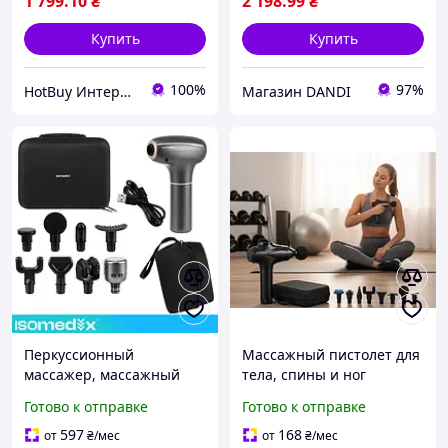
1 799
.10
₴
2 198
.99
₴
Купить
Купить
100%
97%
HotBuy Интернет-магазин
Магазин DANDI
Перкуссионный
Массажный пистолет для
массажер, массажный
тела, спины и ног
пистолет Isomedix 27308
Готово к отправке
Готово к отправке
7 насадок, BLDC
двигатель
597
168
от
₴
/мес
от
₴
/мес