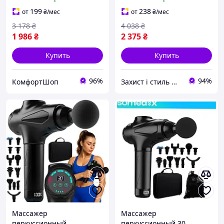
насадками для глубокого
тела черный ISOMEDIX
массажа
HE0598
199
238
от
₴
/мес
от
₴
/мес
3 178
₴
4 038
₴
1 986
₴
2 375
₴
Купить
Купить
96%
94%
КомфортШоп
Захист і стиль — в одному магазині
Массажер
Массажер
перкуссионный
перкуссионный 30