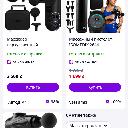
Массажер
Массажный пистолет
перкуссионный
ISOMEDIX 26441
мышечный Isomedix Mini
Готово к отправке
Готово к отправке
Gun аккумуляторный 4
насадки 5 режимов +
256
283
от
₴
/мес
от
₴
/мес
защитный кейс (27311)
1 999
₴
2 560
₴
1 699
₴
Купить
Купить
98%
100%
"АвтоДім"
Vsesumki
Смотри также
Массажер для шеи