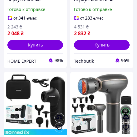
мышечный Isomedix
уровней 12 насадок для
Готово к отправке
Готово к отправке
26441
тела черный ISOMEDIX
BT-0400
341
283
от
₴
/мес
от
₴
/мес
2 243
₴
4 531
₴
2 048
₴
2 832
₴
Купить
Купить
98%
96%
HOME EXPERT
Techbutik