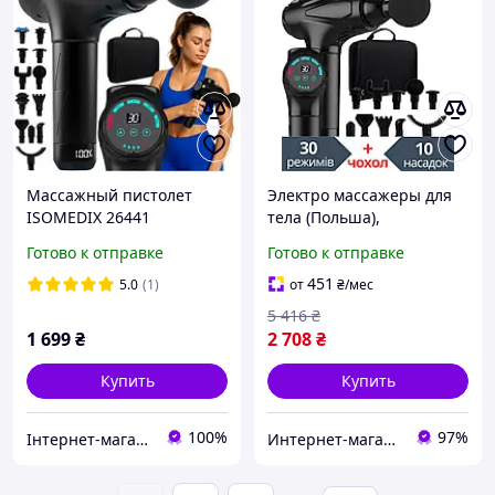
Массажный пистолет
Электро массажеры для
ISOMEDIX 26441
тела (Польша),
Вибрационный ударный
Готово к отправке
Готово к отправке
массажер для тела,
Массажный аппар Готово
451
5.0
(1)
от
₴
/мес
к отправке
5 416
₴
1 699
₴
2 708
₴
Купить
Купить
100%
97%
Інтернет-магазин "Vortex"
Интернет-магазин "АТМ"