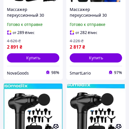
Массажер
Массажер
перкуссионный 30
перкуссионный 30
уровней 12 насадок для
уровней 12 насадок для
Готово к отправке
Готово к отправке
тела черный ISOMEDIX
тела черный ISOMEDIX
GN-5935
LS-2033
289
282
от
₴
/мес
от
₴
/мес
4 626
₴
4 226
₴
2 891
₴
2 817
₴
Купить
Купить
98%
97%
NovaGoods
SmartLario