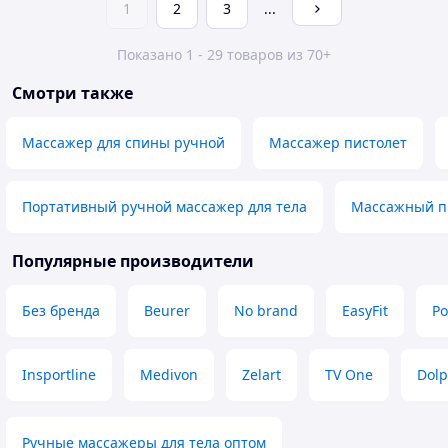
1
2
3
...
Показано 1 - 29 товаров из 70+
Смотри также
Массажер для спины ручной
Массажер пистолет
Портативный ручной массажер для тела
Массажный пи
Популярные производители
Без бренда
Beurer
No brand
EasyFit
Po
Insportline
Medivon
Zelart
TV One
Dolp
Ручные массажеры для тела оптом