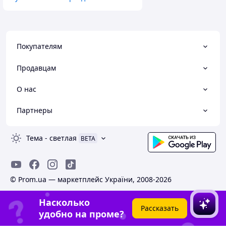
Покупателям
Продавцам
О нас
Партнеры
Тема
-
светлая
BETA
© Prom.ua — маркетплейс України, 2008-2026
Насколько
Рассказать
удобно на проме?