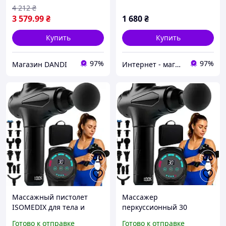
4 212
₴
3 579
.99
₴
1 680
₴
Купить
Купить
97%
97%
Магазин DANDI
Интернет - магазин МАНДАРИНКА
Массажный пистолет
Массажер
ISOMEDIX для тела и
перкуссионный 30
мышц с 30 уровнями 12
уровней 12 насадок для
Готово к отправке
Готово к отправке