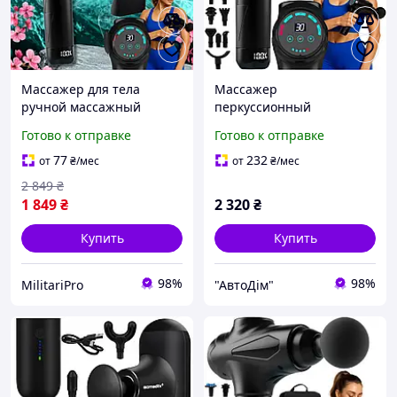
Массажер для тела
Массажер
ручной массажный
перкуссионный
пистолет с LCD дисплеем
мышечный Isomedix
Готово к отправке
Готово к отправке
Вибрационный ударный
аккумуляторный 12
для мышц спины тканей
насадок 30 уровней
77
232
от
₴
/мес
от
₴
/мес
профессиональный
интенсивности (26441)
2 849
₴
портативный
1 849
₴
2 320
₴
Купить
Купить
98%
98%
MilitariPro
"АвтоДім"