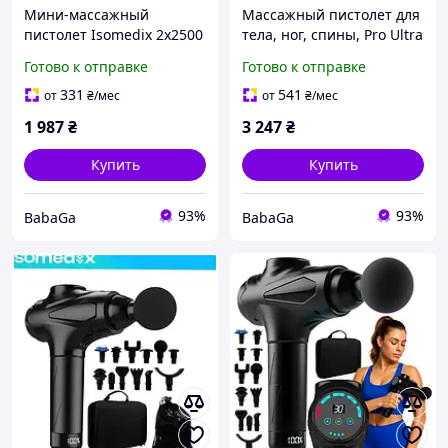
Мини-массажный
Массажный пистолет для
пистолет Isomedix 2x2500
тела, ног, спины, Pro Ultra
мАч, 5 режимов, 4
Vibration Isomedix 27308
Готово к отправке
Готово к отправке
насадки, USB-кейс
331
541
от
₴
/мес
от
₴
/мес
1 987
₴
3 247
₴
Купить
Купить
93%
93%
BabaGa
BabaGa