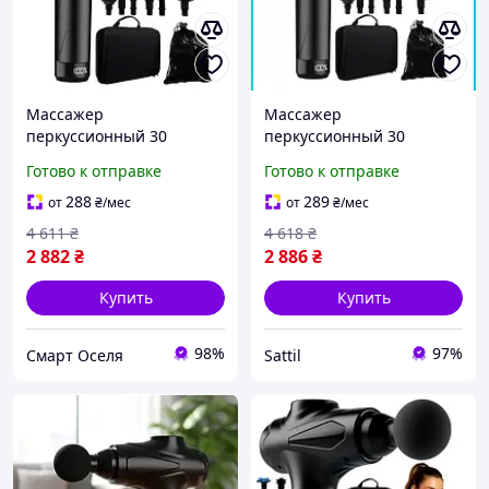
Массажер
Массажер
перкуссионный 30
перкуссионный 30
уровней интенсивности
уровней 12 насадок для
Готово к отправке
Готово к отправке
12 насадок для тела
тела черный ISOMEDIX
черный ISOMEDIX SQ-
FK-0400
288
289
от
₴
/мес
от
₴
/мес
0392
4 611
₴
4 618
₴
2 882
₴
2 886
₴
Купить
Купить
98%
97%
Смарт Оселя
Sattil