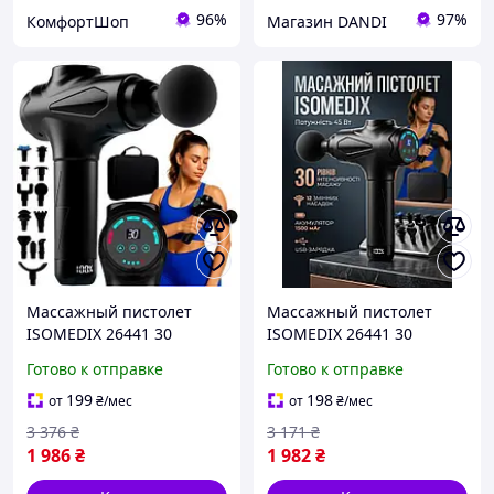
96%
97%
КомфортШоп
Магазин DANDI
Массажный пистолет
Массажный пистолет
ISOMEDIX 26441 30
ISOMEDIX 26441 30
режимов постукивания
режимов постукивания
Готово к отправке
Готово к отправке
мощность 180 Вт
мощность 180 Вт
аккумуляторный черный
аккумуляторный черный
199
198
от
₴
/мес
от
₴
/мес
пластик для поясницы
пластик для поясницы
3 376
₴
3 171
₴
1 986
₴
1 982
₴