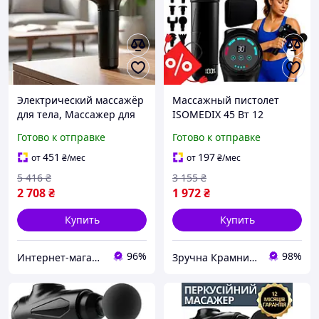
Электрический массажёр
Массажный пистолет
для тела, Массажер для
ISOMEDIX 45 Вт 12
мышц и легкого массажа
насадок аккумуляторный
Готово к отправке
Готово к отправке
(Польша), Массажер
черный для тела и спины
перкуссионный
451
197
от
₴
/мес
от
₴
/мес
вибрационный, STK
5 416
₴
3 155
₴
2 708
₴
1 972
₴
Купить
Купить
96%
98%
Интернет-магазин "Little Sam"
Зручна Крамниця