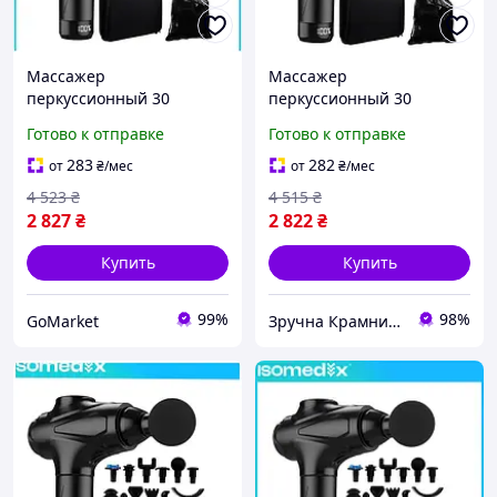
Массажер
Массажер
перкуссионный 30
перкуссионный 30
уровней 12 насадок для
уровней 12 насадок для
Готово к отправке
Готово к отправке
тела черный ISOMEDIX
тела черный Isomedix
GR-5935
MK-1835
283
282
от
₴
/мес
от
₴
/мес
4 523
₴
4 515
₴
2 827
₴
2 822
₴
Купить
Купить
99%
98%
GoMarket
Зручна Крамниця