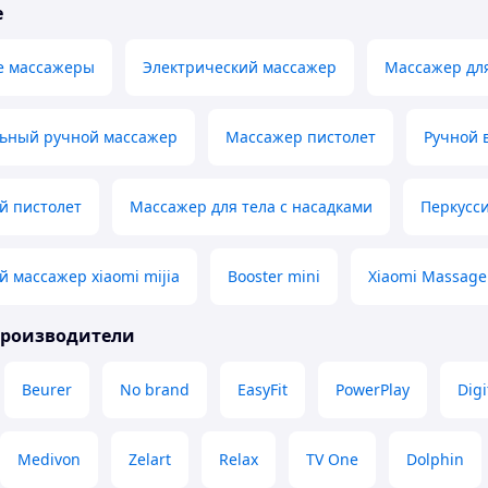
е
е массажеры
Электрический массажер
Массажер дл
ьный ручной массажер
Массажер пистолет
Ручной 
й пистолет
Массажер для тела с насадками
Перкусс
 массажер xiaomi mijia
Booster mini
Xiaomi Massage
производители
Beurer
No brand
EasyFit
PowerPlay
Digi
Medivon
Zelart
Relax
TV One
Dolphin