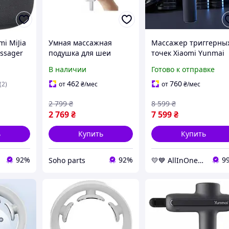
i MiJia
Умная массажная
Массажер триггерны
ssager
подушка для шеи
точек Xiaomi Yunmai
Xiaomi LERAVAN Neck
Pro basic 2600 мАч
В наличии
Готово к отправке
pillow Gray
перкуссионный
(6971139733418)
мышечный
462
760
(2)
от
₴
/мес
от
₴
/мес
2 799
₴
8 599
₴
2 769
₴
7 599
₴
ь
Купить
Купить
92%
92%
9
Soho parts
💛💙 AllInOne - находи все необходимое в одном магазине!