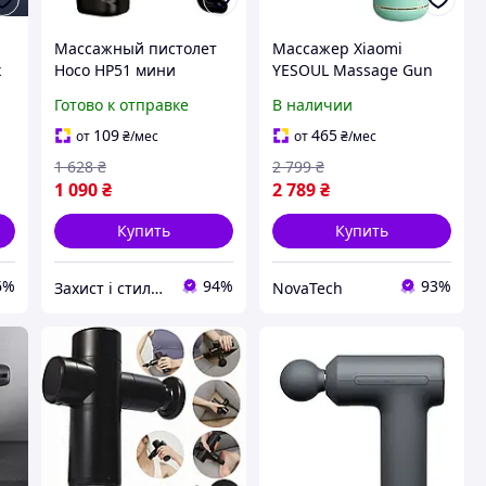
Массажный пистолет
Массажер Xiaomi
х
Hoco HP51 мини
YESOUL Massage Gun
бесшумный для 6
MG-11 Green
Готово к отправке
В наличии
серый
109
465
от
₴
/мес
от
₴
/мес
1 628
₴
2 799
₴
1 090
₴
2 789
₴
Купить
Купить
6%
94%
93%
Захист і стиль — в одному магазині
NovaTech