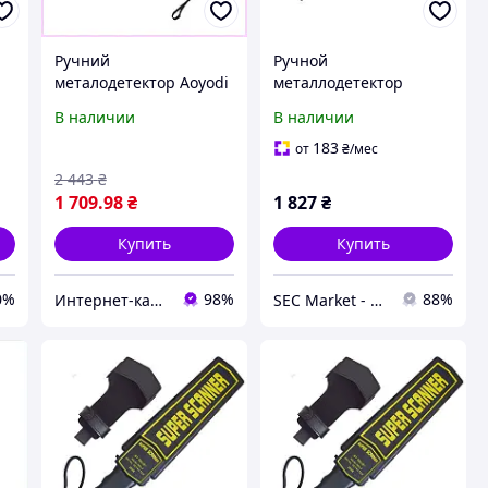
Ручний
Ручной
металодетектор Aoyodi
металлодетектор
GP-008 6X726H8X65
Aoyodi GP-3003B1
В наличии
В наличии
183
от
₴
/мес
2 443
₴
1 709
.98
₴
1 827
₴
Купить
Купить
0%
98%
88%
Инт​е​​рн​ет-кат​алог ск​​идок "KIEVSALES.COM"
SEC Market - магазин систем безопасности №1