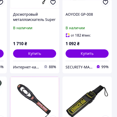
Досмотровый
AOYODI GP-008
металлоискатель Super
Wand GP-008 с
В наличии
В наличии
вибросигналом
6P66T3C659
182
от
₴
/мес
1 710
₴
1 092
₴
Купить
Купить
8%
88%
99%
Интер​н​ет-ка​талог ​с​​ки​док "iBag.ua"
SECURITY-MARKET