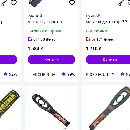
Ручной
Ручной
ор
металлодетектор
металлодетектор GP-
(103311)
Aoyodi GP-3003B1
008
Готово к отправке
В наличии
158
171
от
₴
/мес
от
₴
/мес
1 584
₴
1 710
₴
ь
Купить
Купить
92%
99%
9
ІТ-ЕКСПЕРТ 🎯
PRO-SECURITY