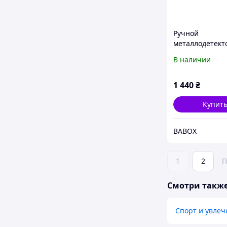
Ручной
металлодетект
Aoyodi GP-3003
В наличии
1 440
₴
Купит
BABOX
1
2
П
Смотри такж
Спорт и увлеч