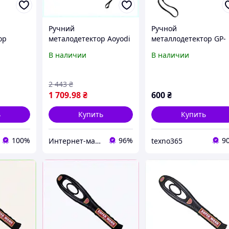
Ручний
Ручной
ор
металодетектор Aoyodi
металлодетектор GP-
B1
GP-008, 67K26E8P65
008.
В наличии
В наличии
2 443
₴
1 709
.98
₴
600
₴
ь
Купить
Купить
100%
96%
9
Интернет-магазин TVOЁ
texno365