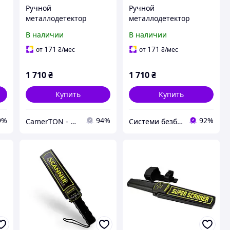
Ручной
Ручной
металлодетектор
металлодетектор
Aoyodi GP-008
Aoyodi GP-008
В наличии
В наличии
171
171
от
₴
/мес
от
₴
/мес
1 710
₴
1 710
₴
Купить
Купить
9%
94%
92%
CamerTON - №1 Гипермаркет систем безопасности в Западной Украине
Системи безбеки Айгвард