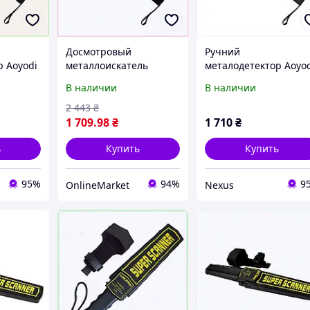
Досмотровый
Ручний
р Aoyodi
металлоискатель
металодетектор Aoyo
6865
Аойоди для проходной
GP-008 66636E5K9
В наличии
В наличии
M672686T5M
2 443
₴
1 709
.98
₴
1 710
₴
ь
Купить
Купить
95%
94%
9
OnlineMarket
Nexus