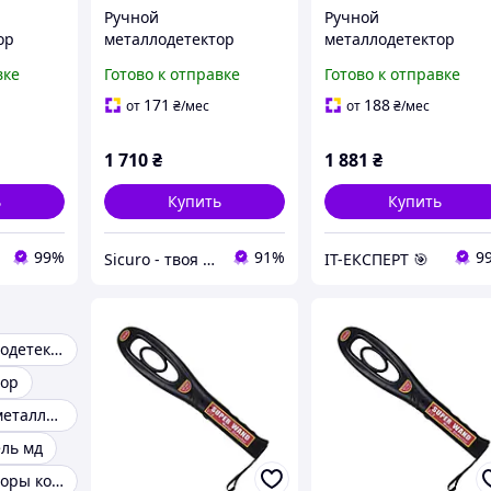
Ручной
Ручной
ор
металлодетектор
металлодетектор
Aoyodi GP-008
Aoyodi GP-008
вке
Готово к отправке
Готово к отправке
171
188
от
₴
/мес
от
₴
/мес
1 710
₴
1 881
₴
ь
Купить
Купить
99%
91%
9
Sicuro - твоя вселенная комфорта и безопасности
ІТ-ЕКСПЕРТ 🎯
Ручные металлодетекторы
тор
Досмотровые металлодетекторы
ль мд
Металлодетекторы конвейерные