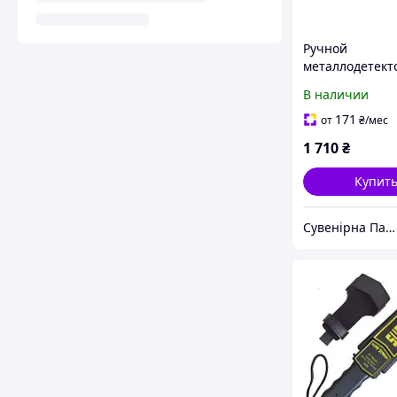
Ручной
металлодетект
Aoyodi GP-008 
В наличии
171
от
₴
/мес
1 710
₴
Купит
Сувенірна Панда