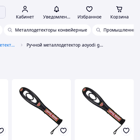
Кабинет
Уведомления
Избранное
Корзина
Металлодетекторы конвейерные
Промышленные 
Металлоискатели, металлодетекторы
Ручной металлодетектор aoyodi gp 008