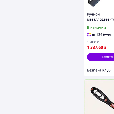
Ручной
металлодетект
Aoyodi GP-3003
В наличии
134
от
₴
/мес
1 408
₴
1 337
.60
₴
Купит
Безпека Клуб