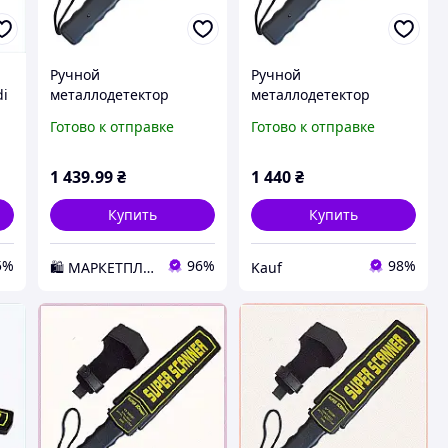
Ручной
Ручной
di
металлодетектор
металлодетектор
Aoyodi GP-3003B1
Aoyodi GP-3003B1
Готово к отправке
Готово к отправке
(103313) D2-2026
(103313)
1 439
.99
₴
1 440
₴
Купить
Купить
5%
96%
98%
🛍️ МАРКЕТПЛЕЙС DMD
Kauf