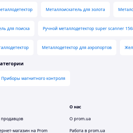
еталлодетектор
Металлоискатель для золота
Метало
ль для поиска
Ручной металлодетектор super scanner 156
таллодетектор
Металлодетектор для аэропортов
Жел
категории
Приборы магнитного контроля
О нас
 продавцов
О prom.ua
ернет-магазин
на Prom
Работа в prom.ua