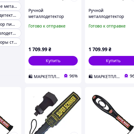
Промышленные металлодетекторы
Ручной
Ручной
Ручной металодетектор
металлодетектор
металлодетектор
Aoyodi GP-008 (103311)
Aoyodi GP-008 3037 D
Металлодетектор пищевой
Готово к отправке
Готово к отправке
D2-2026
2026
Арочные металлодетекторы
Металлодетекторы стационарные
1 709
.99
₴
1 709
.99
₴
Купить
Купить
96%
9
🛍️ МАРКЕТПЛЕЙС DMD
🛍️ МАРКЕТПЛЕЙС DMD