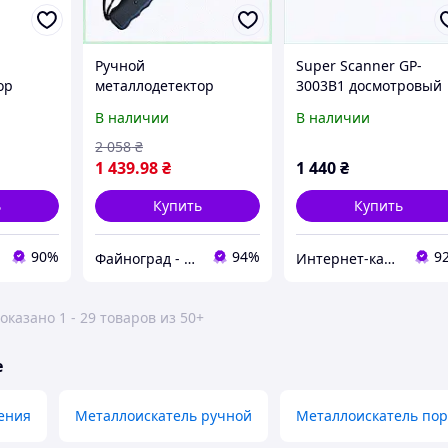
Ручной
Super Scanner GP-
ор
металлодетектор
3003B1 досмотровый
B1 3054
Aoyodi GP-3003B1,
жезл с аккумулятором
В наличии
В наличии
67268KC13
66EP6366M6
2 058
₴
1 439
.98
₴
1 440
₴
ь
Купить
Купить
90%
94%
9
Файноград - місто файних речей
Интернет-каталог скидок "BAGSPACE.ua"
оказано 1 - 29 товаров из 50+
е
ения
Металлоискатель ручной
Металлоискатель по