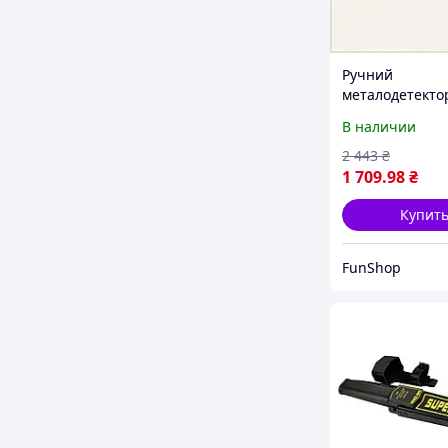
Ручний
металодетекто
GP-008 K6B72X
В наличии
2 443
₴
1 709
.98
₴
Купит
FunShop