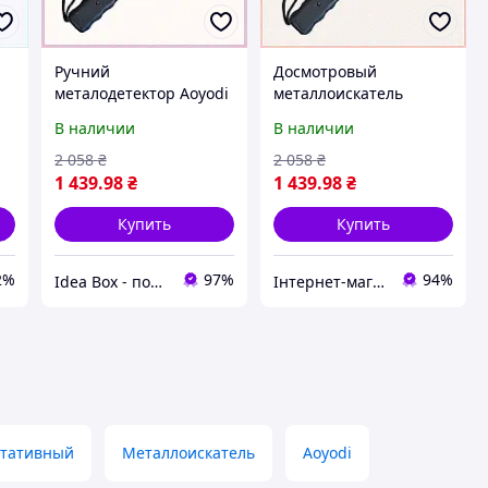
Ручний
Досмотровый
металодетектор Aoyodi
металлоискатель
,
GP-3003B1, 6X7268A13
Айоди для охраны
В наличии
В наличии
объектов и
мероприятий
2 058
₴
2 058
₴
6A7268A13C
1 439
.98
₴
1 439
.98
₴
Купить
Купить
2%
97%
94%
Idea Box - подарки для всей семьи
Інтернет-магазин KievMarket
ртативный
Металлоискатель
Aoyodi