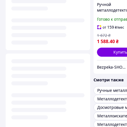
Ручной
металлодетект
Aoyodi GP-008
Готово к отпра
159
от
₴
/мес
1 672
₴
1 588
.40
₴
Купит
Bezpeka-SHOP (Гипермаркет по БЕЗОПАСНОСТИ)
Смотри также
Металлодетек
Металлоискате