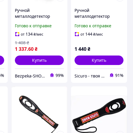
Ручной
Ручной
металлодетектор
металлодетектор
3-
Aoyodi GP-3003B1
Aoyodi GP-3003B1
Готово к отправке
Готово к отправке
134
144
от
₴
/мес
от
₴
/мес
1 408
₴
1 337
.60
₴
1 440
₴
Купить
Купить
6%
99%
91%
Bezpeka-SHOP (Гипермаркет по БЕЗОПАСНОСТИ)
Sicuro - твоя вселенная комфорта и безопасности