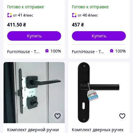
комплект без механизма
комплект без механизма
Готово к отправке
Готово к отправке
для входных дверей и
для входных дверей и
калиток 85мм LIBERA
калиток 85мм LIBERA MSN
41
46
от
₴
/мес
от
₴
/мес
BLACK SOFIA
TRION
411
.50
₴
457
₴
Купить
Купить
100%
100%
FurniHouse - Товары для дома и сада
FurniHouse - Товары для дома и сада
Комплект дверной ручки
Комплект дверных ручек