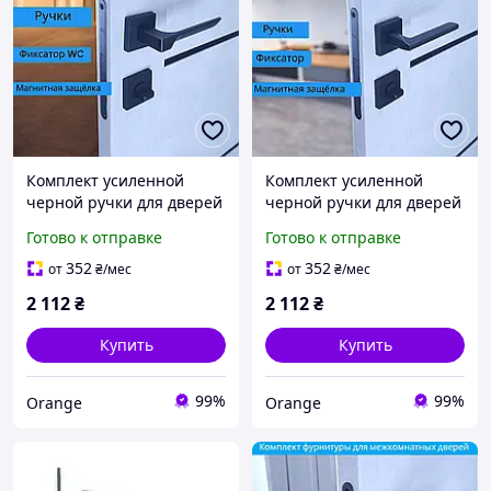
Комплект усиленной
Комплект усиленной
черной ручки для дверей
черной ручки для дверей
с магнитным механизмом
с магнитным механизмом
Готово к отправке
Готово к отправке
и фиксатором WC TRION
и фиксатором WC TRION
CAPRI Z-49 Black
MARS Z-49 Black
352
352
от
₴
/мес
от
₴
/мес
2 112
₴
2 112
₴
Купить
Купить
99%
99%
Orange
Orange