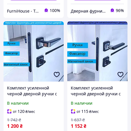
100%
96%
FurniHouse - Товары для дома и сада
Дверная фурнитура
Комплект усиленной
Комплект усиленной
черной дверной ручки с
черной дверной ручки с
магнитным механизмом и
магнитным механизмом и
В наличии
В наличии
фиксатором WC TRION
фиксатором WC TRION
INGMA Z-74 Black/CP
DANZA Z-74 Black/CP
120
115
от
₴
/мес
от
₴
/мес
1 742
₴
1 637
₴
1 200
₴
1 152
₴