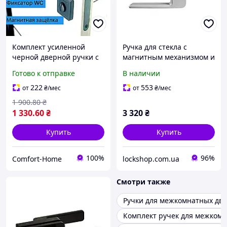
Комплект усиленной
Ручка для стекла с
черной дверной ручки с
магнитным механизмом и
магнитным механизмом и
фиксатором В1 WALA
Готово к отправке
В наличии
фиксатором WC TRION
H4S32/SM1OM2 стекло-
FLASH Z-74 Black
стекло, серебро
222
553
от
₴
/мес
от
₴
/мес
(H4S32/SM1OM2)
1 900
.80
₴
1 330
.60
₴
3 320
₴
Купить
Купить
100%
96%
Comfort-Home
lockshop.com.ua
Смотри также
Ручки для межкомнатных две
Комплект ручек для межком