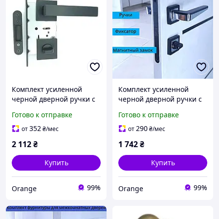
Комплект усиленной
Комплект усиленной
черной дверной ручки с
черной дверной ручки с
магнитным механизмом и
магнитным механизмом и
Готово к отправке
Готово к отправке
фиксатором WC TRION
фиксатором WC TRION
FLASH Z-49 Black
INGMA Z-74 Black/CP
352
290
от
₴
/мес
от
₴
/мес
2 112
₴
1 742
₴
Купить
Купить
99%
99%
Orange
Orange