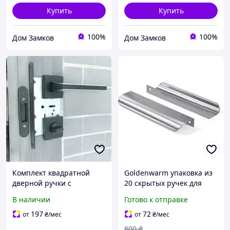
Купить
Купить
100%
100%
Дом Замков
Дом Замков
Комплект квадратной
Goldenwarm упаковка из
дверной ручки с
20 скрытых ручек для
магнитным механизмом и
шкафов, мебельных
В наличии
Готово к отправке
фиксатором WC TRION
ручек, серебряных
FRESCO 49 Black чёрный
дверных ручек,
197
72
от
₴
/мес
от
₴
/мес
Матовый
межкомнатных дверей,
800
₴