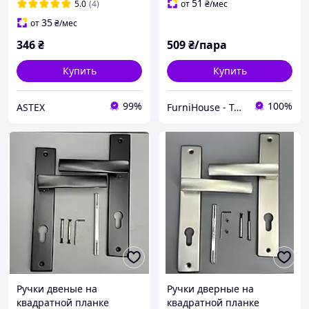
Lokus rose АВ Бронза
KAYRA Alb/Sn Ozcanlar
51
5.0
(4)
от
₴
/мес
35
от
₴
/мес
346
₴
509
₴/пара
Купить
Купить
99%
100%
ASTEX
FurniHouse - Товары для дома и сада
Ручки двеные на
Ручки дверные на
квадратной планке
квадратной планке