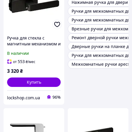
Нажимная ручка для двери
Ручки для межкомнатных дв
Ручки для межкомнатных две
Врезные ручки для межкомн
Ремонт дверной ручки межк
Ручка для стекла с
магнитным механизмом и
Дверные ручки на планке д
фиксатором В1 WALA
В наличии
Ручки для межкомнатных две
H4S32/SM1OM2 стекло-
стекло, чёрная
553
от
₴
/мес
Межкомнатные ручки apecs
(H4S32/SM1OM2)
3 320
₴
Купить
96%
lockshop.com.ua