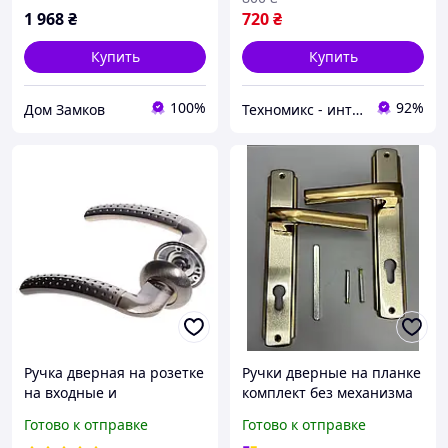
160 мм
1 968
₴
720
₴
Купить
Купить
100%
92%
Дом Замков
Техномикс - интернет - магазин качественной техники, электроники и других товаров для дома и работы
Ручка дверная на розетке
Ручки дверные на планке
на входные и
комплект без механизма
межкомнатные двери
для входных дверей и
Готово к отправке
Готово к отправке
универсальная ASTEX AT -
калиток межось 90мм