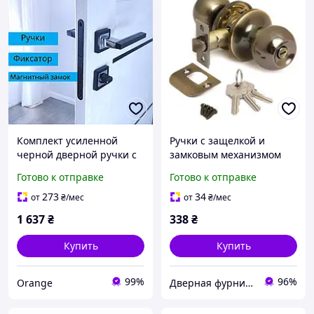
Комплект усиленной
Ручки с защелкой и
черной дверной ручки с
замковым механизмом
магнитным механизмом и
для межкомнатных
Готово к отправке
Готово к отправке
фиксатором WC TRION
древянных дверей Avers
DANZA Z-74 Black/CP
6072-01-AB (Цвет Бронза)
273
34
от
₴
/мес
от
₴
/мес
1 637
₴
338
₴
Купить
Купить
99%
96%
Orange
Дверная фурнитура