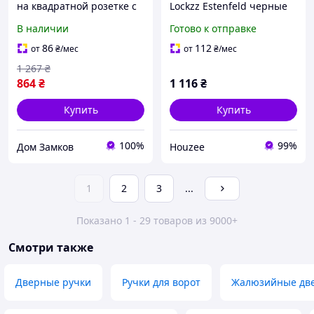
на квадратной розетке с
Lockzz Estenfeld черные
механизмом и защёлкой
матовые из
В наличии
Готово к отправке
3 TRION NEGRO74 AL-AL
нержавеющей стали для
MB чёрный
межкомнатных дверей
86
112
от
₴
/мес
от
₴
/мес
1 267
₴
864
₴
1 116
₴
Купить
Купить
100%
99%
Дом Замков
Houzee
1
2
3
...
Показано 1 - 29 товаров из 9000+
Смотри также
Дверные ручки
Ручки для ворот
Жалюзийные дв