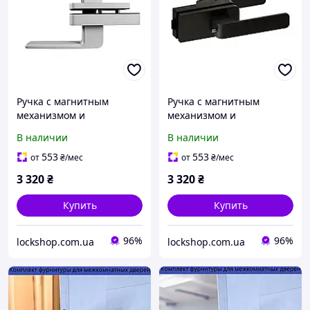
Ручка с магнитным
Ручка с магнитным
механизмом и
механизмом и
фиксатором B1 для стекла
фиксатором B1 для стекла
В наличии
В наличии
WALA H4S32/SM1OM1
WALA H4S32/SM1OM1
стекло-рама, серебро
стекло-рама, чёрная
553
553
от
₴
/мес
от
₴
/мес
(H4S32/SM1OM1)
(H4S32/SM1OM1)
3 320
₴
3 320
₴
Купить
Купить
96%
96%
lockshop.com.ua
lockshop.com.ua