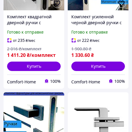
Комплект квадратной
Комплект усиленной
дверной ручки с
черной дверной ручки с
магнитным механизмом и
магнитным механизмом и
Готово к отправке
Готово к отправке
фиксатором WC TRION
фиксатором WC TRION
FLASH 49 Black чёрный
CAPRI Z-74 Black
235
222
от
₴
/мес
от
₴
/мес
2 016
₴/комплект
1 900
.80
₴
1 411
.20
₴/комплект
1 330
.60
₴
Купить
Купить
100%
100%
Comfort-Home
Comfort-Home