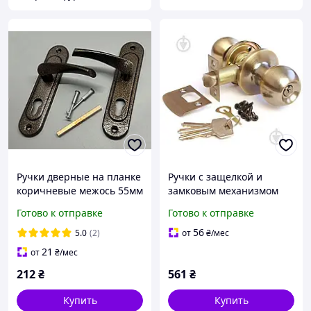
Ручки дверные на планке
Ручки с защелкой и
коричневые межось 55мм
замковым механизмом
Арико под цилиндровый
для межкомнатных
Готово к отправке
Готово к отправке
механизм для
деревянных дверей
межкомнатных и входных
APECS 6072-01-AB (Цвет
56
5.0
(2)
от
₴
/мес
дверей
Бронза)
21
от
₴
/мес
212
₴
561
₴
Купить
Купить