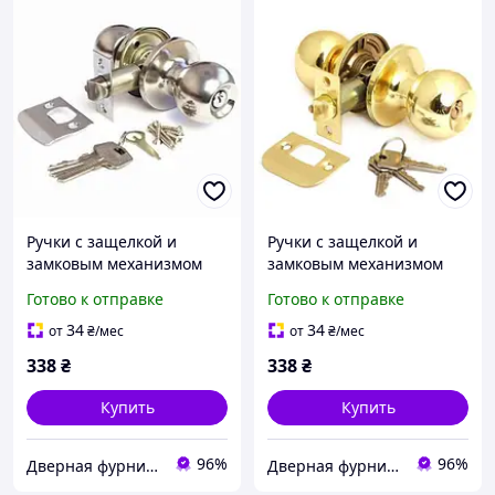
Ручки с защелкой и
Ручки с защелкой и
замковым механизмом
замковым механизмом
для межкомнатных
для межкомнатных
Готово к отправке
Готово к отправке
древянных дверей Avers
древянных дверей Avers
6072-01-CR (Цвет Хром)
6072-01-G (Цвет Золото)
34
34
от
₴
/мес
от
₴
/мес
338
₴
338
₴
Купить
Купить
96%
96%
Дверная фурнитура
Дверная фурнитура