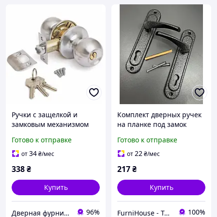
Ручки с защелкой и
Комплект дверных ручек
замковым механизмом
на планке под замок
для межкомнатных
цилиндр межось 85мм
Готово к отправке
Готово к отправке
древянных дверей Avers
Арико серая без
6072-01-NIS (Цвет Никель)
механизма для входных и
34
22
от
₴
/мес
от
₴
/мес
межкомнатных дверей
338
₴
217
₴
Купить
Купить
96%
100%
Дверная фурнитура
FurniHouse - Товары для дома и сада