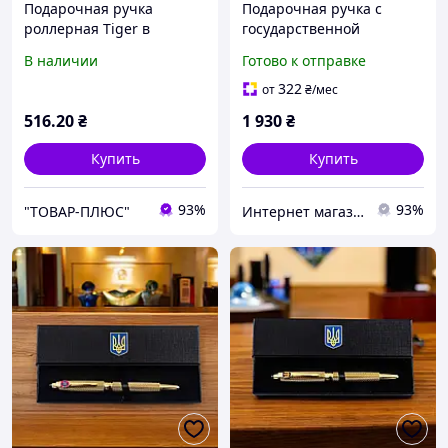
Подарочная ручка
Подарочная ручка с
роллерная Tiger в
государственной
футляре (золотисто-
символикой "Военная
В наличии
Готово к отправке
серебристая) 515
разведка Украины"
TENSO
322
от
₴
/мес
516
.20
₴
1 930
₴
Купить
Купить
93%
93%
"ТОВАР-ПЛЮС"
Интернет магазин birca.com.ua