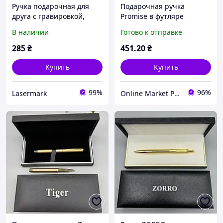
Ручка подарочная для
Подарочная ручка
друга с гравировкой,
Promise в футляре
бело-золотистая, тонкая
(черная с золотистым
В наличии
Готово к отправке
(можно добавить ваш
клипом)
текст)
285
₴
451
.20
₴
Купить
Купить
99%
96%
Lasermark
Online Market Plus