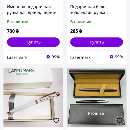
Именная подарочная
Подарочная бело-
ручка для врача, черно-
золотистая ручка с
золотистая с гравировкой
гравировкой "Працівнику
В наличии
В наличии
вашего текста
Року" - можно добавить
(подарочная упаковка)
имя и заменить текст
700
₴
285
₴
Купить
Купить
99%
99%
Lasermark
Lasermark