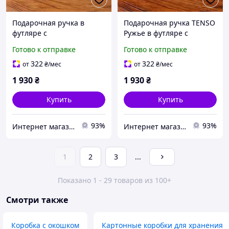
Подарочная ручка в
Подарочная ручка TENSO
футляре с
Ружье в футляре с
государственной
государственной
Готово к отправке
Готово к отправке
символикой TENSO
символикой Трезубец на
фоне карты Украины
322
322
от
₴
/мес
от
₴
/мес
1 930
₴
1 930
₴
Купить
Купить
93%
93%
Интернет магазин birca.com.ua
Интернет магазин birca.com.ua
1
2
3
...
Показано 1 - 29 товаров из 100+
Смотри также
Коробка с окошком
Картонные коробки для хранения