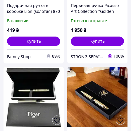
Подарочная ручка в
Перьевая ручка Picasso
коробке Lion (золотая) 870
Art Collection "Golden
Line" в подарочном
В наличии
Готово к отправке
футляре
419
₴
1 950
₴
Купить
Купить
89%
100%
Family Shop
STRONG SERVICE