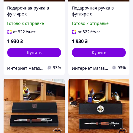
Подарочная ручка в
Подарочная ручка в
футляре с
футляре с
государственной
государственной
Готово к отправке
Готово к отправке
символикой "Служба
символикой "Танковые
безопасности Украины"
войска" TENSO
322
322
от
₴
/мес
от
₴
/мес
TENSO
1 930
₴
1 930
₴
Купить
Купить
93%
93%
Интернет магазин birca.com.ua
Интернет магазин birca.com.ua