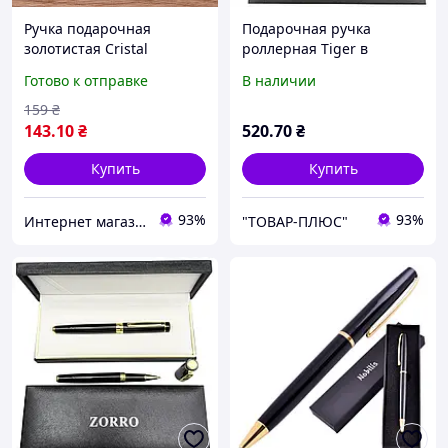
Ручка подарочная
Подарочная ручка
золотистая Cristal
роллерная Tiger в
Кристалл
футляре (золотистая)
Готово к отправке
В наличии
30063
159
₴
143
.10
₴
520
.70
₴
Купить
Купить
93%
93%
Интернет магазин сувениров Старик Хоттабыч
"ТОВАР-ПЛЮС"