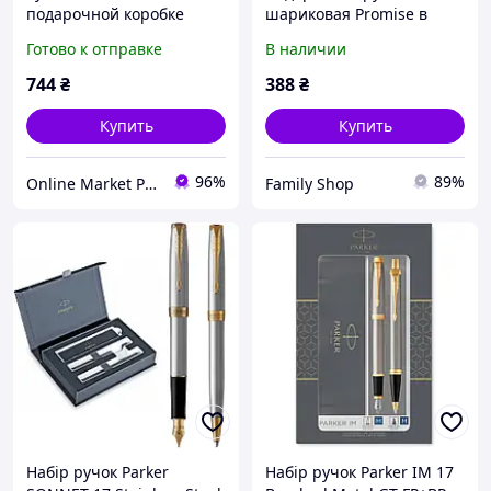
подарочной коробке
шариковая Promise в
(черная с золотистыми
футляре (черная с
Готово к отправке
В наличии
вставками)
золотистым клипом) 3183
744
₴
388
₴
Купить
Купить
96%
89%
Online Market Plus
Family Shop
Набір ручок Parker
Набір ручок Parker IM 17