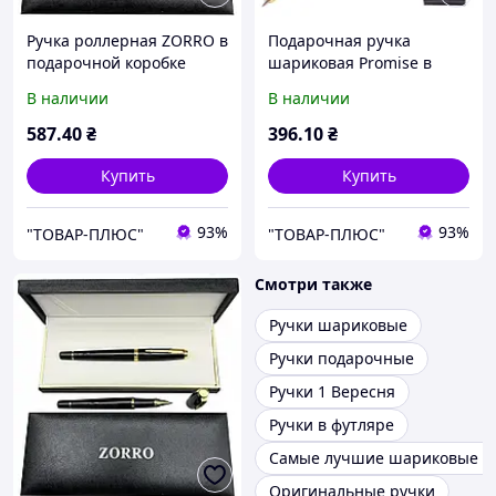
Ручка роллерная ZORRO в
Подарочная ручка
подарочной коробке
шариковая Promise в
(черная с золотистыми
футляре (черная с
В наличии
В наличии
вставками) 249
золотистым клипом) 3183
587
.40
₴
396
.10
₴
Купить
Купить
93%
93%
"ТОВАР-ПЛЮС"
"ТОВАР-ПЛЮС"
Смотри также
Ручки шариковые
Ручки подарочные
Ручки 1 Вересня
Ручки в футляре
Самые лучшие шариковые р
Оригинальные ручки