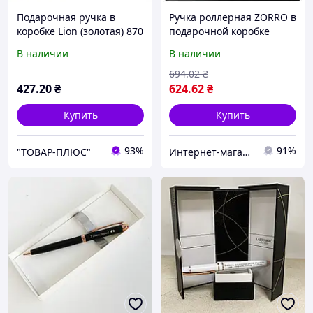
Подарочная ручка в
Ручка роллерная ZORRO в
коробке Lion (золотая) 870
подарочной коробке
(черная с золотистыми
В наличии
В наличии
вставками) 249
694
.02
₴
427
.20
₴
624
.62
₴
Купить
Купить
93%
91%
"ТОВАР-ПЛЮС"
Интернет-магазин Восторг Онлайн - товары для различных людей!