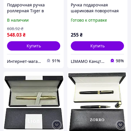
Подарочная ручка
Ручка подарочная
роллерная Tiger в
шариковая поворотная
футляре (золотистая)
Flair №P1061 "Golden Eye"
В наличии
Готово к отправке
30063
(корпус матовый
серебряный)
608
.92
₴
548
.03
₴
255
₴
Купить
Купить
91%
98%
Интернет-магазин Восторг Онлайн - товары для различных людей!
LIMAMO Канцтовари - вдохновенный простор для работи и обучения