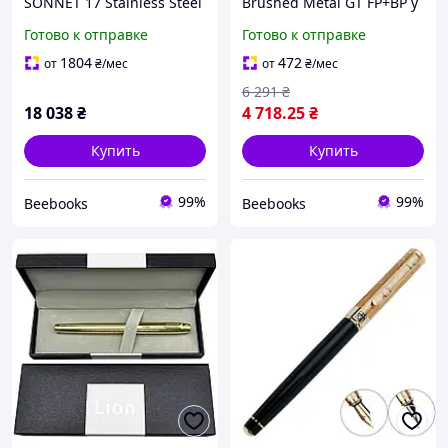
SONNET 17 Stainless Steel
Brushed Metal GT FP+BP у
GT FP+BP в подарунковій
подарунковій упаковці (22
Готово к отправке
Готово к отправке
упаковці (84 192b24)
282b19)
1804
472
от
₴
/мес
от
₴
/мес
6 291
₴
18 038
₴
4 718
.25
₴
Купить
Купить
99%
99%
Beebooks
Beebooks