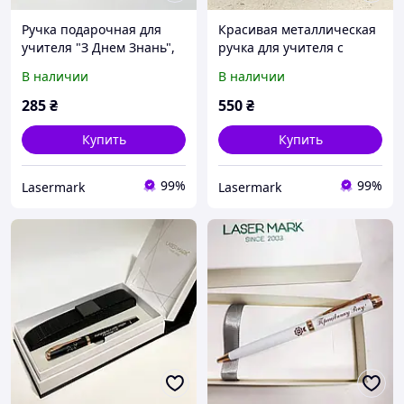
Ручка подарочная для
Красивая металлическая
учителя "З Днем Знань",
ручка для учителя с
черно-золотистая, тонкая
гравировкой цитаты,
В наличии
В наличии
(текст можно поменять)
бело-золотистая,
подарочная коробка
285
₴
550
₴
Купить
Купить
99%
99%
Lasermark
Lasermark