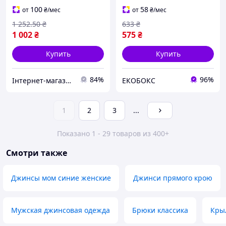
образов
Shadow для создания
100
58
от
₴
/мес
от
₴
/мес
волшебного образа феи
1 252
.50
₴
633
₴
EKOBOX
1 002
₴
575
₴
Купить
Купить
84%
96%
Інтернет-магазин MEGA TOOLS
ЕКОБОКС
1
2
3
...
Показано 1 - 29 товаров из 400+
Смотри также
Джинсы мом синие женские
Джинси прямого крою
Мужская джинсовая одежда
Брюки классика
Кры