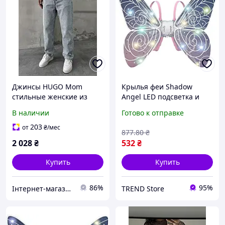
Джинсы HUGO Mom
Крылья феи Shadow
стильные женские из
Angel LED подсветка и
100% хлопка для
движущийся механизм
В наличии
Готово к отправке
создания модных образов
Световые LED-крылья
и комфорта в носке
Shadow для создания
203
от
₴
/мес
877
.80
₴
волшебного образа феи
2 028
₴
532
₴
Купить
Купить
86%
95%
Інтернет-магазин Cool Top
TREND Store