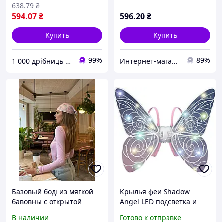
волшебного образа феи
волшебного образа феи
638
.79
₴
594
.07
₴
596
.20
₴
Купить
Купить
99%
89%
1 000 дрібниць VDN
Интернет-магазин VITALON
Базовый боді из мягкой
Крылья феи Shadow
бавовны с открытой
Angel LED подсветка и
спинкой розового цвета
движущийся механизм
В наличии
Готово к отправке
для создания стильных
Световые LED-крылья