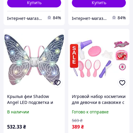
Купить
Купить
84%
84%
Інтернет-магазин MEGA TOOLS
Інтернет-магазин MEGA TOOLS
Крылья феи Shadow
Игровой набор косметики
Angel LED подсветка и
для девочки в саквояже с
движущийся механизм
феном расческой и
В наличии
Готово к отправке
Световые LED-крылья
зеркалом для создания
Shadow для создания
образа
569
₴
волшебного образа феи
532
.33
₴
389
₴