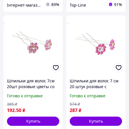
89%
91%
Інтернет-магазин OK Shop
Top-Line
Шпильки для волос 7см
Шпильки для волос 7 см
20шт розовые цветы со
20 штук розовые с
стразами для украшения
цветком и стразами для
Готово к отправке
Готово к отправке
причесок и создания
укладки прически и
образа
создания образа
385
₴
574
₴
192
.50
₴
287
₴
Купить
Купить