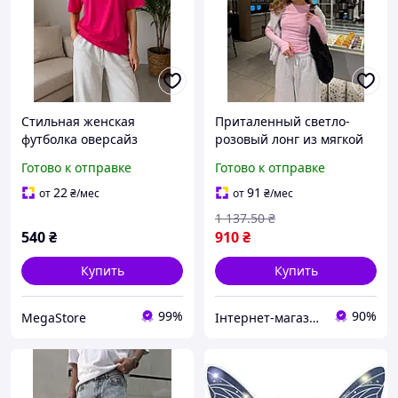
Стильная женская
Приталенный светло-
футболка оверсайз
розовый лонг из мягкой
свободного кроя с
дышащей бавовны 95% с
Готово к отправке
Готово к отправке
декоративным принтом
комфортом для создания
для создания модных
образа
22
91
от
₴
/мес
от
₴
/мес
повседневных и
1 137
.50
₴
городских образов
540
₴
910
₴
Купить
Купить
99%
90%
MegaStore
Інтернет-магазин Clothes-Mall