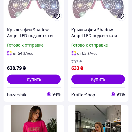
Крылья феи Shadow
Крылья феи Shadow
Angel LED подсветка и
Angel LED подсветка и
подвижный механизм |
движущийся механизм
Готово к отправке
Готово к отправке
Световые LED-крылья
Световые LED-крылья
Shadow для создания
Shadow для создания
64
63
от
₴
/мес
от
₴
/мес
волшебного образа феи
волшебного образа феи
703
₴
638
.79
₴
633
₴
Купить
Купить
94%
91%
bazarshik
KrafterShop