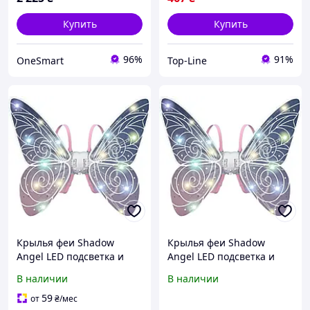
Купить
Купить
96%
91%
OneSmart
Top-Line
Крылья феи Shadow
Крылья феи Shadow
Angel LED подсветка и
Angel LED подсветка и
движущийся механизм
подвижный механизм |
В наличии
В наличии
Световые LED-крылья
Световые LED-крылья
Shadow для создания
Shadow для создания
59
от
₴
/мес