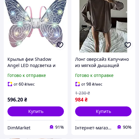
Крылья феи Shadow
Лонг оверсайз Капучино
Angel LED подсветка и
из мягкой дышащей
движущийся механизм
бавовны для создания
Готово к отправке
Готово к отправке
Световые LED-крылья
стильных образов с
Shadow для создания
джинсами и шортами
60
98
от
₴
/мес
от
₴
/мес
волшебного образа феи
1 230
₴
596
.20
₴
984
₴
Купить
Купить
91%
90%
DimMarket
Інтернет-магазин Clothes-Mall