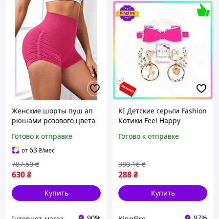
Женские шорты пуш ап
KI Детские серьги Fashion
рюшами розового цвета
Котики Feel Happy
бренда 70164 для
розовые для девочек
Готово к отправке
Готово к отправке
создания стильного
украшения для создания
образа летом
образа модницы FIR41_R
63
от
₴
/мес
787
.50
₴
380
.16
₴
630
₴
288
₴
Купить
Купить
90%
97%
Інтернет-магазин Clothes-Mall
KingFire