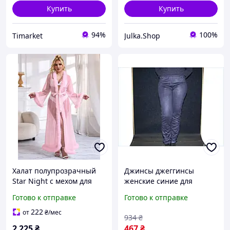
Купить
Купить
94%
100%
Timarket
Julka.Shop
Халат полупрозрачный
Джинсы джеггинсы
Star Night с мехом для
женские синие для
женщин розовый M-L для
повседневной носки
Готово к отправке
Готово к отправке
создания романтичного
стильные и удобные для
образа
создания образа
222
от
₴
/мес
934
₴
2 225
₴
467
₴