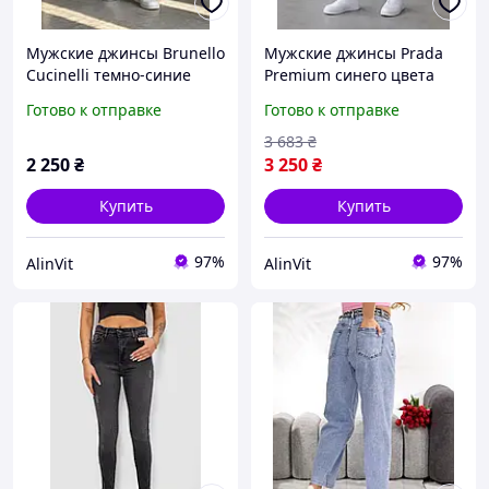
Мужские джинсы Brunello
Мужские джинсы Prada
Cucinelli темно-синие
Premium синего цвета
Premium отличный
прямые комфортной
Готово к отправке
Готово к отправке
выбор для создания
посадки W30 W38 СЕЗОН
современного
2026/27 модель для
3 683
₴
повседневного образа
создания современного
2 250
₴
3 250
₴
РАЗМЕР38
образа
Купить
Купить
97%
97%
AlinVit
AlinVit