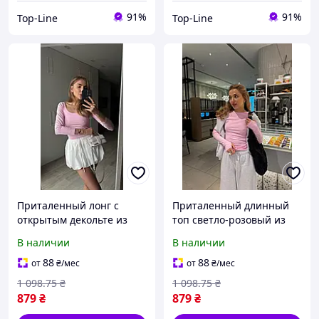
91%
91%
Top-Line
Top-Line
Приталенный лонг с
Приталенный длинный
открытым декольте из
топ светло-розовый из
мягкой бавовны розового
мягкой дышащей
В наличии
В наличии
цвета для создания
бавовны для создания
стильных образов
стильных образов
88
88
от
₴
/мес
от
₴
/мес
1 098
.75
₴
1 098
.75
₴
879
₴
879
₴