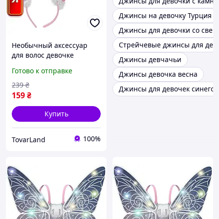
Джинсы для девочки с камн
Джинсы на девочку Турция
Джинсы для девочки со све
Стрейчевые джинсы для дев
Необычный аксессуар
для волос девочке
Джинсы девчачьи
розовый Светящийся
Готово к отправке
Джинсы девочка весна
Обруч Русалка для
создания волшебного
239
₴
Джинсы для девочек синего 
образа
159
₴
Купить
100%
TovarLand