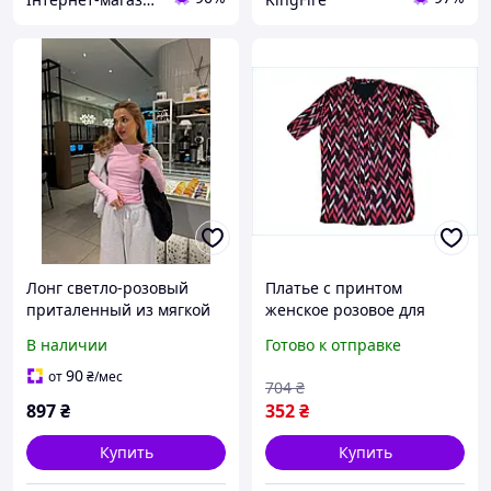
Лонг светло-розовый
Платье с принтом
приталенный из мягкой
женское розовое для
дышащей бавовны для
повседневной носки
В наличии
Готово к отправке
создания стильных
стильный наряд для
образов Brand
создания образа
90
от
₴
/мес
704
₴
897
₴
352
₴
Купить
Купить