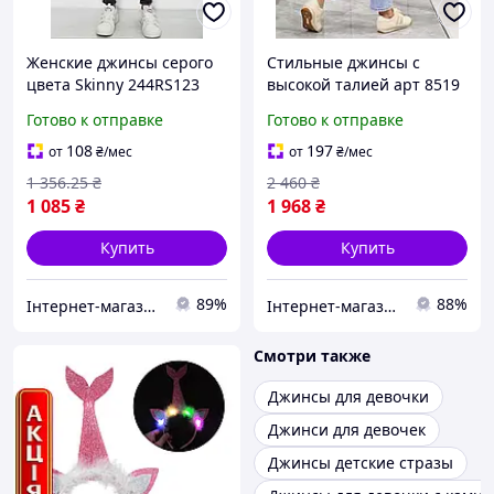
Женские джинсы серого
Стильные джинсы с
цвета Skinny 244RS123
высокой талией арт 8519
для создания стильного
из плотного денима для
Готово к отправке
Готово к отправке
образа из плотного
создания повседневных
материала
образов
108
197
от
₴
/мес
от
₴
/мес
1 356
.25
₴
2 460
₴
1 085
₴
1 968
₴
Купить
Купить
89%
88%
Інтернет-магазин Look 100 Clothes
Інтернет-магазин Min Price
Смотри также
Джинсы для девочки
Джинси для девочек
Джинсы детские стразы