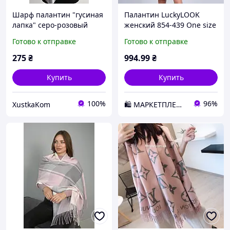
Шарф палантин "гусиная
Палантин LuckyLOOK
лапка" серо-розовый
женский 854-439 One size
Розово-серый D3-2026
Готово к отправке
Готово к отправке
275
₴
994
.99
₴
Купить
Купить
100%
96%
XustkaKom
🛍️ МАРКЕТПЛЕЙС DMD