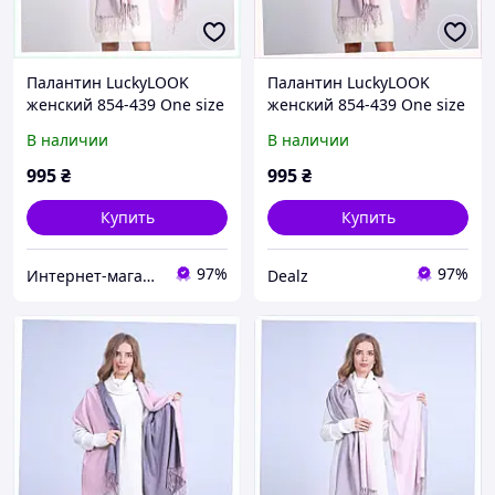
Палантин LuckyLOOK
Палантин LuckyLOOK
женский 854-439 One size
женский 854-439 One size
Розово-серый,
Розово-серый 6X8861T83
В наличии
В наличии
68B8T6B183
995
₴
995
₴
Купить
Купить
97%
97%
Интернет-магазин RedShift.com.ua
Dealz