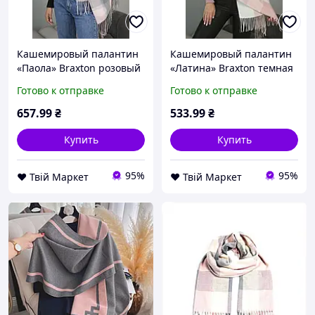
Кашемировый палантин
Кашемировый палантин
«Паола» Braxton розовый
«Латина» Braxton темная
+ серый D8-2026
пудра + молочный +
Готово к отправке
Готово к отправке
светло-серый + розовый
D8-2026
657
.99
₴
533
.99
₴
Купить
Купить
95%
95%
❤️ Твій Маркет
❤️ Твій Маркет