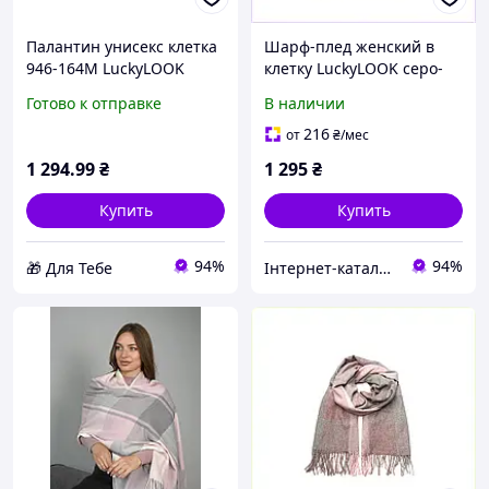
Палантин унисекс клетка
Шарф-плед женский в
946-164М LuckyLOOK
клетку LuckyLOOK серо-
Серый Розовый
розовый 863K4H897
Готово к отправке
В наличии
216
от
₴
/мес
1 294
.99
₴
1 295
₴
Купить
Купить
94%
94%
🎁 Для Тебе
Інтернет-каталог знижок "MODNO"