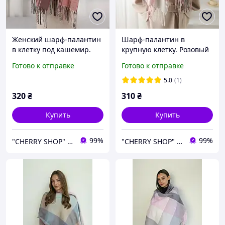
Женский шарф-палантин
Шарф-палантин в
в клетку под кашемир.
крупную клетку. Розовый
Серый с розовым
с серым
Готово к отправке
Готово к отправке
5.0
(1)
320
₴
310
₴
Купить
Купить
99%
99%
"CHERRY SHOP" Косметика, женская одежда и аксессуары
"CHERRY SHOP" Косметика, женская одежда и аксессуары