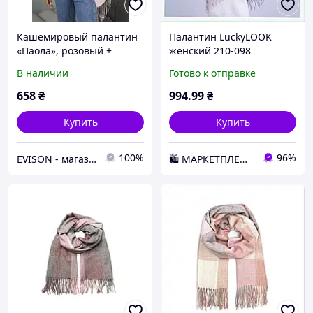
Кашемировый палантин
Палантин LuckyLOOK
«Паола», розовый +
женский 210-098
серый
Розовый-серый,
В наличии
Готово к отправке
68H8618A1
658
₴
994
.99
₴
Купить
Купить
100%
96%
EVISON - магазин головных уборов
🛍️ МАРКЕТПЛЕЙС DMD