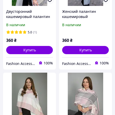
Двусторонний
Женский палантин
кашемировый палантин
кашемировый
женский большой теплый
двухсторонний большой
В наличии
В наличии
LEONORA розовый с
яркий теплый на плечи
серым
LEONORA серый с
5.0
(1)
розовым
360
₴
360
₴
Купить
Купить
100%
100%
Fashion Accessories
Fashion Accessories