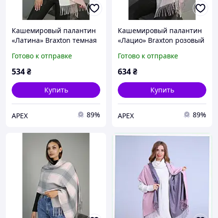
Кашемировый палантин
Кашемировый палантин
«Латина» Braxton темная
«Лацио» Braxton розовый
пудра + молочный +
+ серый
Готово к отправке
Готово к отправке
светло-серый + розовый
D9-2026
534
₴
634
₴
Купить
Купить
89%
89%
APEX
APEX