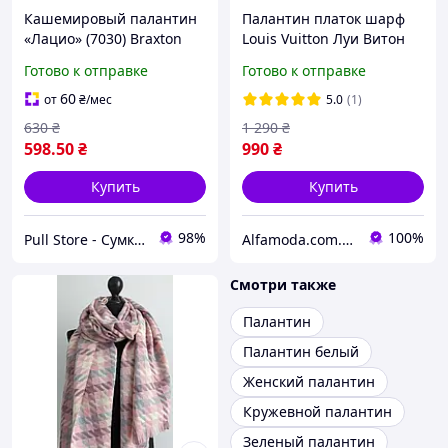
Кашемировый палантин
Палантин платок шарф
«Лацио» (7030) Braxton
Louis Vuitton Луи Витон
розовый + серый
серо-розовый
Готово к отправке
Готово к отправке
60
от
₴
/мес
5.0
(1)
630
₴
1 290
₴
598
.50
₴
990
₴
Купить
Купить
98%
100%
Pull Store - Cумки, рюкзаки, шапки и другие аксессуары
Alfamoda.com.ua
Смотри также
Палантин
Палантин белый
Женский палантин
Кружевной палантин
Зеленый палантин