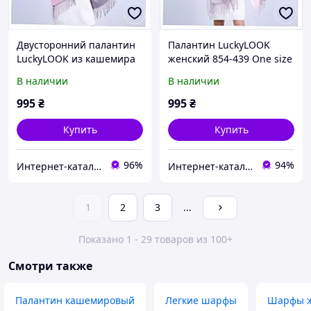
Двусторонний палантин
Палантин LuckyLOOK
LuckyLOOK из кашемира
женский 854-439 One size
розово-серый, 68861P8T1
Розово-серый
В наличии
В наличии
ME6A886183
995
₴
995
₴
Купить
Купить
96%
94%
Интернет-ка​талог ски​д​​ок "ХО-РО-ШО!"
Интернет-каталог скидок "Профит плюс"
1
2
3
...
Показано 1 - 29 товаров из 100+
Смотри также
Палантин кашемировый
Легкие шарфы
Шарфы ж