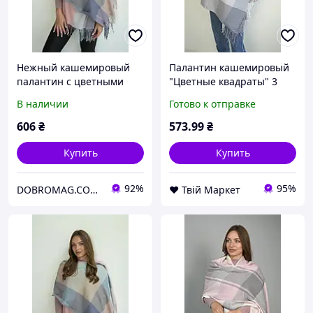
Нежный кашемировый
Палантин кашемировый
палантин с цветными
"Цветные квадраты" 3
квадратами (7027) Braxton
цвета (7027) Braxton
В наличии
Готово к отправке
розовый + бирюзовый +
темно-серый + розовый +
кофейный + серый
белый + темно-серый
606
₴
573
.99
₴
Купить
Купить
92%
95%
DOBROMAG.COM.UA - ДОБРОМАГ
❤️ Твій Маркет