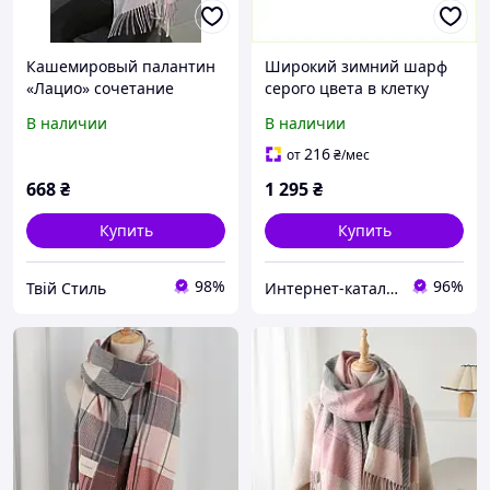
Кашемировый палантин
Широкий зимний шарф
«Лацио» сочетание
серого цвета в клетку
цветов розовый и серый
LuckyLOOK, B760B6823
В наличии
В наличии
(7030) Braxton розовый +
серый
216
от
₴
/мес
668
₴
1 295
₴
Купить
Купить
98%
96%
Твій Стиль
Интернет-кат​алог ск​​ид​​​ок "TRIVIA"