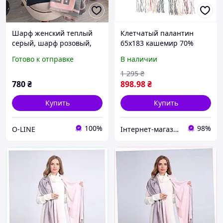
Шарф женский теплый
Клетчатый палантин
серый, шарф розовый,
65х183 кашемир 70%
палантин двусторонний
розовый с серым
Готово к отправке
В наличии
люкс, зимний женский
88060P3X0
шарф кашемир розово-
1 295
₴
серый
780
₴
898
.98
₴
Купить
Купить
100%
98%
O-LINE
Інтернет-магазин NeonLemon