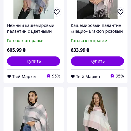
Нежный кашемировый
Кашемировый палантин
палантин с цветными
«Лацио» Braxton розовый
квадратами Braxton
+ серый D8-2026
Готово к отправке
Готово к отправке
розовый + бирюзовый +
кофейный + серый D8-
605
.99
₴
633
.99
₴
2026
Купить
Купить
95%
95%
❤️ Твій Маркет
❤️ Твій Маркет