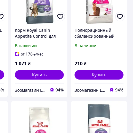
L
Корм Royal Canin
Полнорационный
Y
Appetite Control для
сбалансированный
кошек апетит контроль
корм для взрослых
В наличии
В наличии
2 кг
кошек с
привередливым
178
от
₴
/мес
аппетитом Royal Canin
1 071
₴
210
₴
FUSSY EXIGENT 0.4 кг
Купить
Купить
8%
94%
94%
Зоомагазин Limpopo - limpopo.prom.ua
Зоомагазин Limpopo - limpopo.prom.ua