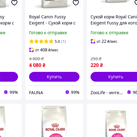
sy
Royal Canin Fussy
Сухой корм Royal Can
 корм с
Exigent - Сухой корм с
Exigent Fussy для кот
рослых
птицей для взрослых
с привередливым
вке
Готово к отправке
Готово к отправке
котов с
аппетитом 400 г
м
привередливым
22
5.0
(1)
от
₴
/мес
г
аппетитом, 10 кг
408
от
₴
/мес
4 800
₴
250
₴
4 080
₴
220
₴
ь
Купить
Купить
99%
99%
9
FAUNA
ZooLife - интернет-магазин товаров для животных