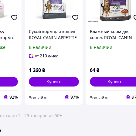
sy
Сухой корм для кошек
Влажный корм для
 корм с
ROYAL CANIN APPETITE
кошек ROYAL CANIN
рослых
CONTROL для контроля
APPETITE CONTROL
вке
В наличии
В наличии
аппетита 2 кг
CARE для контроля
м
аппетита кусочки в
210
от
₴
/мес
соусе 85 г
1 260
₴
64
₴
ь
Купить
Купить
92%
97%
9
Зоотайм
Зоотайм
оказано 1 - 29 товаров из 50+
е