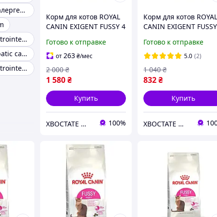
Роял канин аналергеник
Корм для котов ROYAL
Корм для котов ROYA
lm
CANIN EXIGENT FUSSY 4
CANIN EXIGENT FUSSY
кг, с привередливым
кг, с привередливым
Royal canin gastrointestinal high fibre
Готово к отправке
Готово к отправке
аппетитом
аппетитом
Royal canin hepatic canine
263
от
₴
/мес
5.0
(2)
Royal canin gastrointestinal 15 кг
2 000
₴
1 040
₴
1 580
₴
832
₴
Купить
Купить
100%
10
ХВОСТАТЕ ЩАСТЯ
ХВОСТАТЕ ЩАСТЯ