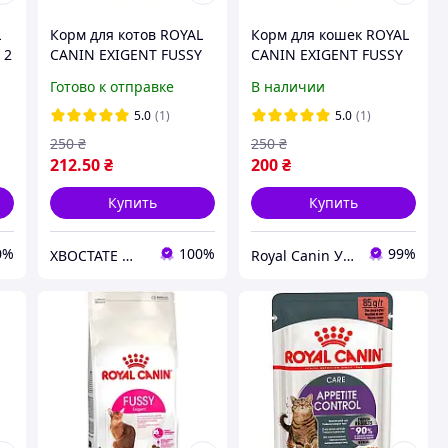
L
Корм для котов ROYAL
Корм для кошек ROYAL
 2
CANIN EXIGENT FUSSY
CANIN EXIGENT FUSSY
0.4 кг, с
0.4 кг, с
Готово к отправке
В наличии
привередливым
избирательным
аппетитом
аппетитом
5.0
(1)
5.0
(1)
250
₴
250
₴
212
.50
₴
200
₴
Купить
Купить
0%
100%
99%
ХВОСТАТЕ ЩАСТЯ
Royal Canin Украина (Интернет-магазин)