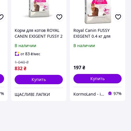
Корм для котов ROYAL
Royal Canin FUSSY
CANIN EXIGENT FUSSY 2
EXIGENT 0.4 кг для
кг, с привередливым
дорослих котів з
В наличии
В наличии
аппетитом
вибагливим апетитом
83
от
₴
/мес
1 040
₴
197
₴
832
₴
Купить
Купить
7%
97%
KormoLand - інтернет зоомагазин
ЩАСЛИВІ ЛАПКИ