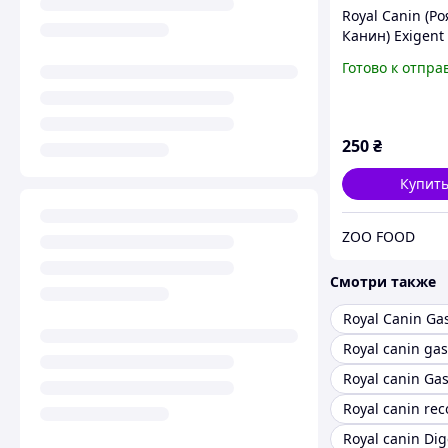
Royal Canin (Ро
Канин) Exigent
Adult Cat Poult
Готово к отпра
корм для взро
котов с
привередливы
аппетитом с м
250
₴
птицы 400
Купит
ZOO FOOD
Смотри также
Royal canin rec