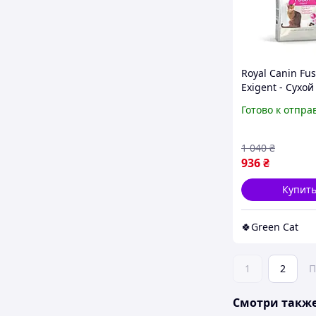
Royal Canin Fus
Exigent - Сухой
птицей для вз
Готово к отпра
котов с
привередливы
аппетитом 2 кг
1 040
₴
936
₴
Купит
🍀Green Cat
1
2
П
Смотри такж