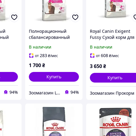
ный
Полнорационный
Royal Canin Exigent
нный
сбалансированный
Fussy Сухой корм для
слых
корм для взрослых
взрослых кошек с
В наличии
В наличии
кошек с
привередливым
м
привередливым
аппетитом, 10 кг
283
608
от
₴
/мес
от
₴
/мес
l Canin
аппетитом Royal Canin
1 700
₴
3 650
₴
2 кг
FUSSY EXIGENT 4 кг
ь
Купить
Купить
94%
94%
Зоомагазин Limpopo - limpopo.prom.ua
Зоомагазин Прокорм