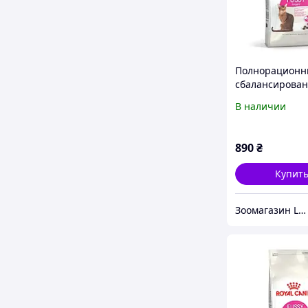
Полнорацион
сбалансирова
корм для взро
В наличии
кошек с
привередливы
аппетитом Roya
890
₴
FUSSY EXIGENT 
Купит
Зоомагазин Limpopo - limpopo.prom.ua