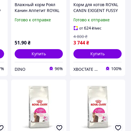
Влажный корм Роял
Корм для котов ROYAL
y
Канин Аппетит ROYAL
CANIN EXIGENT FUSSY
CANIN APPETITE
10 кг, с привередливым
Готово к отправке
Готово к отправке
CONTROL ( Контроль
аппетитом
Веса , Для Кошек , От
624
от
₴
/мес
12 Мес До 12 Лет ) 85 г
4 800
₴
51
.90
₴
3 744
₴
Купить
Купить
7%
96%
100%
DINO
ХВОСТАТЕ ЩАСТЯ