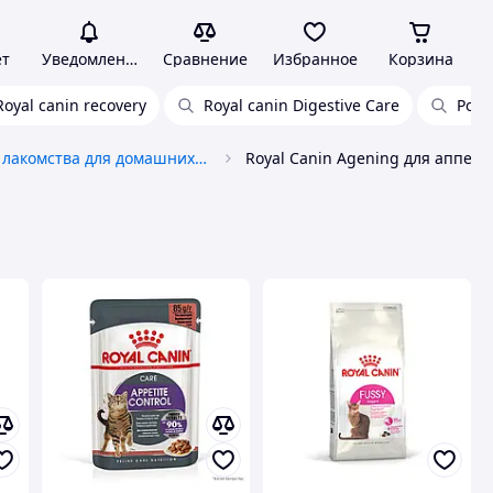
ет
Уведомления
Сравнение
Избранное
Корзина
Royal canin recovery
Royal canin Digestive Care
Роял
Корма и лакомства для домашних животных и птиц
Royal Canin Agening для аппети