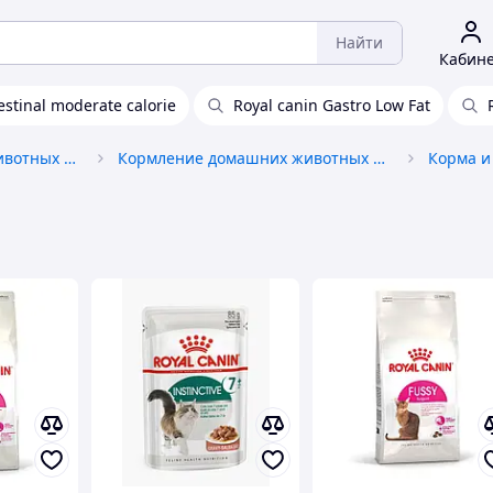
Найти
Кабин
estinal moderate calorie
Royal canin Gastro Low Fat
Товары для домашних животных и птиц
Кормление домашних животных и птиц