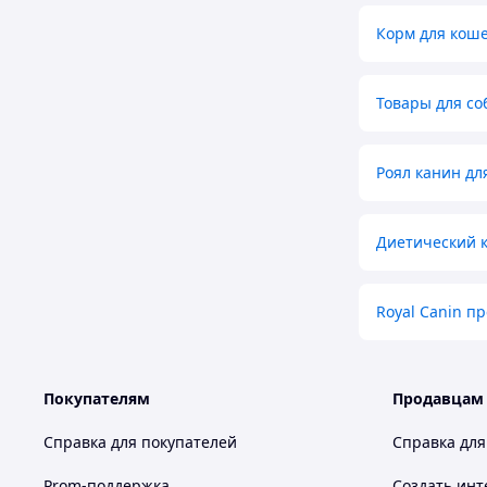
Корм для кош
Товары для соб
Роял канин дл
Диетический к
Royal Canin п
Покупателям
Продавцам
Справка для покупателей
Справка для
Prom-поддержка
Создать инт