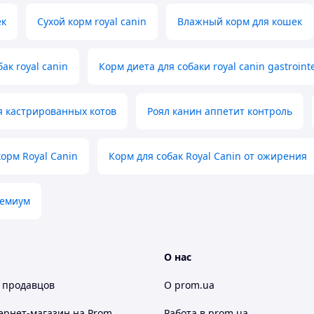
ек
Сухой корм royal canin
Влажный корм для кошек
ак royal canin
Корм диета для собаки royal canin gastrointe
я кастрированных котов
Роял канин аппетит контроль
орм Royal Canin
Корм для собак Royal Canin от ожирения
ремиум
О нас
 продавцов
О prom.ua
ернет-магазин
на Prom
Работа в prom.ua