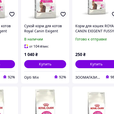
 котов
Сухой корм для котов
Корм для кошек ROYA
gent
Royal Canin Exigent
CANIN EXIGENT FUSS
Fussy с
0.4 кг, с
В наличии
Готово к отправке
м
привередливым
привередливым
г
аппетитом 2 кг
аппетитом.
104
от
₴
/мес
1 040
₴
250
₴
ь
Купить
Купить
92%
92%
9
Opti Mix
ЗООМАГАЗИН "НА РАЗВЕС"