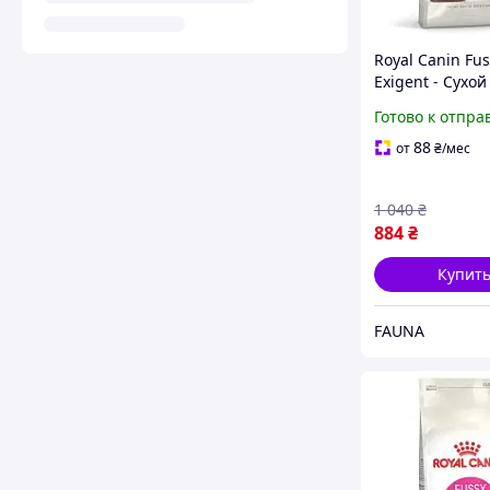
Royal Canin Fus
Exigent - Сухой
птицей для вз
Готово к отпра
котов с
привередливы
88
от
₴
/мес
аппетитом, 2 к
1 040
₴
884
₴
Купит
FAUNA