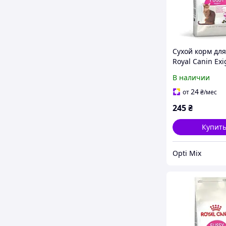
Сухой корм для
Royal Canin Exi
Fussy с
В наличии
привередливы
аппетитом 400
24
от
₴
/мес
245
₴
Купит
Opti Mix