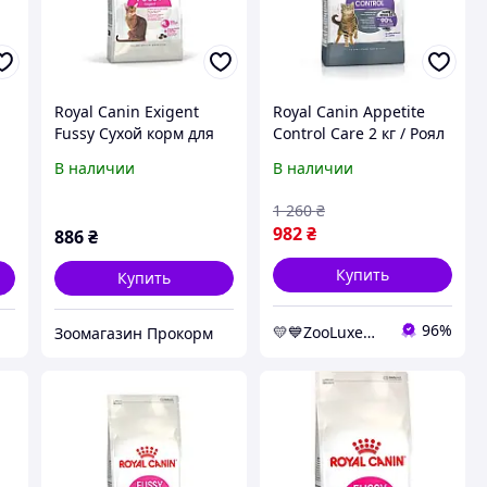
Royal Canin Exigent
Royal Canin Appetite
Fussy Сухой корм для
Control Care 2 кг / Роял
взрослых кошек с
Канин Аппетит
В наличии
В наличии
привередливым
Контроль 2 кг - корм
аппетитом, 2 кг
для кошек
1 260
₴
982
₴
886
₴
Купить
Купить
96%
💛💙ZooLuxe💛💙
Зоомагазин Прокорм