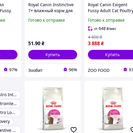
ял
Royal Canin Instinctive
Royal Canin Exigent
 Fussy
7+ влажный корм для
Fussy Adult Cat Poultr
ry сухой
пожилых кошек
сухой корм для
вке
Готово к отправке
Готово к отправке
слых
возбуждает аппетит
взрослых котов с
кусочки в соусе 85 г
привередливым
648
от
₴
/мес
м
аппетитом с мясом
4 800
₴
ясом
птицы 10 кг
51
.90
₴
3 888
₴
ь
Купить
Купить
97%
96%
9
ЗооВит
ZOO FOOD
Royal Canin Gastro Intestinal
Royal canin gastrointestinal moderate calorie
Royal canin Gastro Low Fat
overy
Royal canin Digestive Care