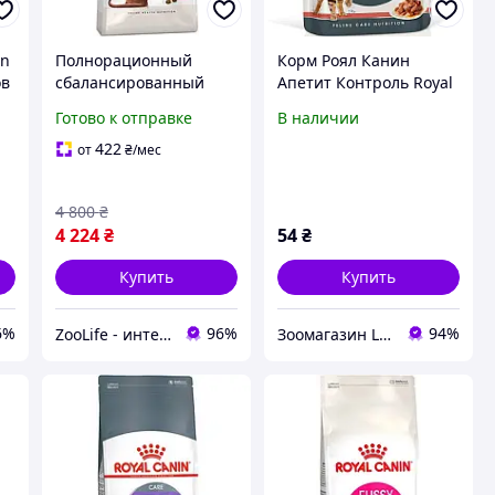
in
Полнорационный
Корм Роял Канин
ов
сбалансированный
Апетит Контроль Royal
корм для взрослых
Canin Appetite Control в
Готово к отправке
В наличии
котов с
соусе для кошек 85 г
привередливым
422
от
₴
/мес
аппетитом Royal Canin
FUSSY EXIGENT 10 кг
4 800
₴
4 224
₴
54
₴
Купить
Купить
6%
96%
94%
ZooLife - интернет-магазин товаров для животных
Зоомагазин Limpopo - limpopo.prom.ua