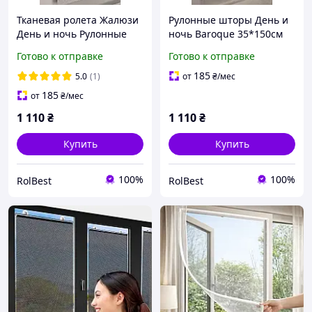
Тканевая ролета Жалюзи
Рулонные шторы День и
День и ночь Рулонные
ночь Baroque 35*150см
шторы День и ночь
цв. белый 2001
Готово к отправке
Готово к отправке
Baroque 35*150см
серебро 2006
185
5.0
(1)
от
₴
/мес
185
от
₴
/мес
1 110
₴
1 110
₴
Купить
Купить
100%
100%
RolBest
RolBest