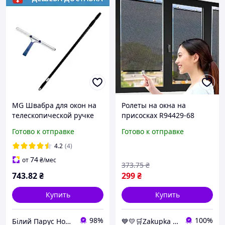
MG Швабра для окон на
Ролеты на окна на
телескопической ручке
присосках R94429-68
150см Сгоны склизы для
125х68см Чёрный,
Готово к отправке
Готово к отправке
окон 35см с резьбой
шторка солнцезащитная
Дешевая доставка
для авто и квартиры
4.2
(4)
Швабры
74
от
₴
/мес
373
.75
₴
743
.82
₴
299
₴
Купить
Купить
98%
100%
Білий Парус HoReCa та B2B комплексне обслуговування
💙💛🛒Zakupka - магазин для удобных покупок, с быстрой доставкой по Украине🎁％🚚 ⤵