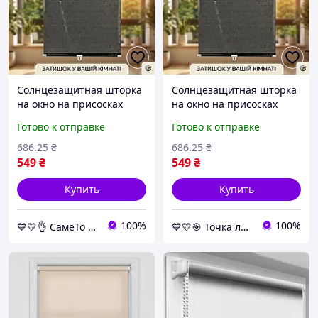
Солнцезащитная шторка
Солнцезащитная шторка
на окно на присосках
на окно на присосках
SunShield 56х125 см.,
SunShield 56х125 см.,
Готово к отправке
Готово к отправке
Чёрный, ролеты на окна
Чёрный, ролеты на окна
без сверления
без сверления
686
.25
₴
686
.25
₴
549
₴
549
₴
Купить
Купить
100%
100%
💙💛👌 СамеТо ТМ интернет-магазин sameto.com.ua 🎁％🚚 ⤵
💙💛🎯 Точка лучших покупок ⚖ ⤵