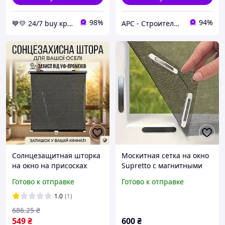
98%
94%
💙💛 24/7 buy круглосуточный магазин с топовыми товарами 👌％🚚 ⤵
АРС - Строительный интернет-гипермаркет
Солнцезащитная шторка
Москитная сетка на окно
на окно на присосках
Supretto с магнитными
SunShield 56х125 см.,
креплениями 130x150 см
Готово к отправке
Готово к отправке
Чёрный, ролеты на окна
без сверления
1.0
(1)
686
.25
₴
549
₴
600
₴