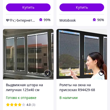
Купить
Купить
99%
96%
💙💛👉Інтернет-маркет "НашТорг"🎁％🚚 ⤵
Motobook
Выдвижная штора на
Ролеты на окна на
липучках 125х40 см
присосках R94429-68
роллеты для окна кухни
125х68см Чёрный,
Готово к отправке
В наличии
балкона автомобиля
шторка солнцезащитная
жалюзи от солнца с
для авто и квартиры
4.0
(3)
установкой