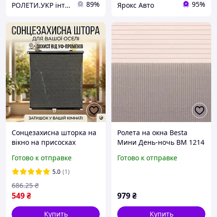
89%
95%
РОЛЕТИ.УКР інтернет-магазин ролет та жалюзі
Ярокс Авто
Сонцезахисна шторка на
Ролета на окна Besta
вікно на присосках
Мини День-ночь ВМ 1214
SunShield 56х125 см.,
57*150 см бежевая
Готово к отправке
Готово к отправке
Чорний, ролети на вікна
без свердління
5.0
(1)
686
.25
₴
549
₴
979
₴
Купить
Купить