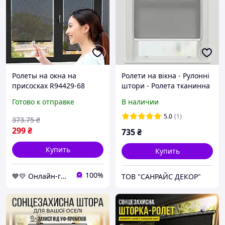
Ролеты на окна на
Ролети на вікна - Рулонні
присосках R94429-68
штори - Ролета тканинна
125х68см Чёрный,
міні Spectr сірий
Готово к отправке
В наличии
шторка солнцезащитная
38x150см
для авто и квартиры
5.0
(1)
373
.75
₴
299
₴
735
₴
Купить
Купить
100%
💙💛 Онлайн-гипермаркет "УкрШоппинг" 👌🎁 🚚 ⤵
ТОВ "САНРАЙС ДЕКОР"