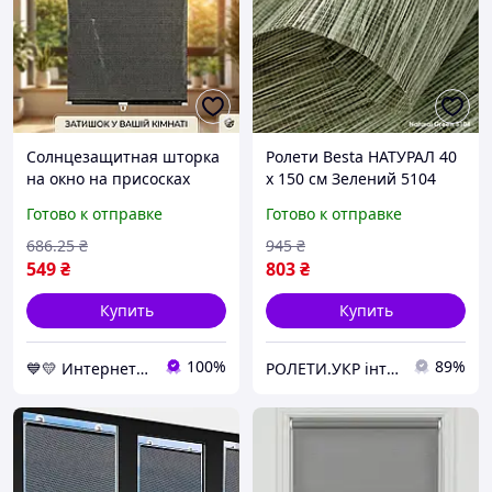
Солнцезащитная шторка
Ролети Besta НАТУРАЛ 40
на окно на присосках
х 150 см Зелений 5104
SunShield 56х125 см.,
Готово к отправке
Готово к отправке
Чёрный, ролеты на окна
без сверления
686
.25
₴
945
₴
549
₴
803
₴
Купить
Купить
100%
89%
💙💛 Интернет-супермаркет Все буде файно!🚚⤵
РОЛЕТИ.УКР інтернет-магазин ролет та жалюзі