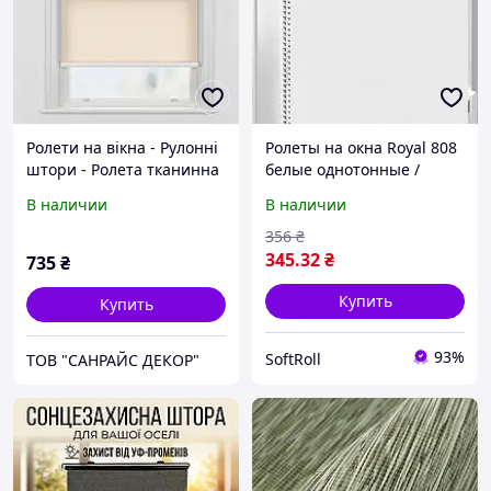
Ролети на вікна - Рулонні
Ролеты на окна Royal 808
штори - Ролета тканинна
белые однотонные /
міні Спектр пісочно-
Тканевые ролеты
В наличии
В наличии
бежевий 38x150см
32,5х160 см
356
₴
345
.32
₴
735
₴
Купить
Купить
93%
SoftRoll
ТОВ "САНРАЙС ДЕКОР"