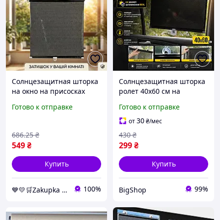
Солнцезащитная шторка
Солнцезащитная шторка
на окно на присосках
ролет 40x60 см на
SunShield 56х125 см.,
присосках для авто окон
Готово к отправке
Готово к отправке
Чёрный, ролеты на окна
черная шторка от солнца
без сверления
UV защита затемнения
30
от
₴
/мес
95%
686
.25
₴
430
₴
549
₴
299
₴
Купить
Купить
100%
99%
💙💛🛒Zakupka - магазин для удобных покупок, с быстрой доставкой по Украине🎁％🚚 ⤵
BigShop