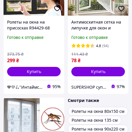
Ролеты на окна на
Антимоскитная сетка на
присосках R94429-68
липучке для окон и
125х68см Чёрный,
дверей, 150x130 см
Готово к отправке
Готово к отправке
шторка солнцезащитная
для авто и квартиры
4.8
(94)
373
.75
₴
111
.43
₴
299
₴
78
₴
Купить
Купить
95%
97%
💙💛🛴"Интаймс" Интернет-магазин 🏆🚚 ⤵
SUPERSHOP супер цены, супер выбор, супер покупки!
Смотри также
Ролеты на окна 80х150 см
Ролеты на окна 135 см
Ролеты на окна 90х220 см