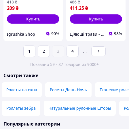
418
₴
486
₴
209
₴
411
.25
₴
Купить
Купить
90%
98%
Igrushka Shop
Цілющі трави - товары для здоровя и красоты
1
2
3
4
...
Показано 59 - 87 товаров из 9000+
Смотри также
Ролеты на окна
Ролеты День-Ночь
Тканевие рол
Роллеты зебра
Натуральные рулонные шторы
Ро
Популярные категории