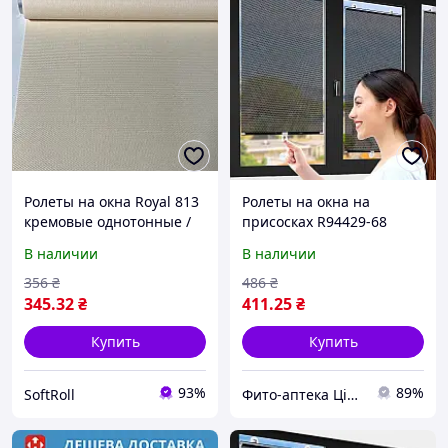
Ролеты на окна Royal 813
Ролеты на окна на
кремовые однотонные /
присосках R94429-68
Тканевые ролеты
125х68см Чёрный,
В наличии
В наличии
32,5х160 см
шторка солнцезащитная
для авто и квартиры
356
₴
486
₴
345
.32
₴
411
.25
₴
Купить
Купить
93%
89%
SoftRoll
Фито-аптека Цілюще джерело