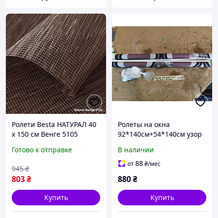
Ролети Besta НАТУРАЛ 40
Ролеты на окна
х 150 см Венге 5105
92*140см+54*140см узор
000042997
Готово к отправке
В наличии
88
от
₴
/мес
945
₴
803
₴
880
₴
Купить
Купить