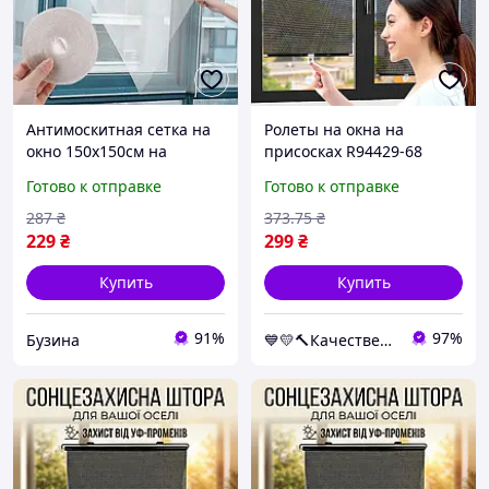
Антимоскитная сетка на
Ролеты на окна на
окно 150х150см на
присосках R94429-68
самоклеющейся ленте
125х68см Чёрный,
Готово к отправке
Готово к отправке
buzyna
шторка солнцезащитная
для авто и квартиры
287
₴
373
.75
₴
229
₴
299
₴
Купить
Купить
91%
97%
Бузина
💙💛🔨Качественный товар с доставкой по Украине🎁％🚚 ⤵