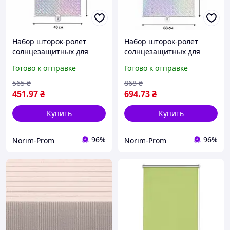
Набор шторок-ролет
Набор шторок-ролет
солнцезащитных для
солнцезащитных для
окон на присосках
окон на присосках
Готово к отправке
Готово к отправке
RolerProtect 3 шт 40 х 125
RolerProtect 3 шт 68 х 125
см Серебро
см Серебро
565
₴
868
₴
451
.97
₴
694
.73
₴
Купить
Купить
96%
96%
Norim-Prom
Norim-Prom