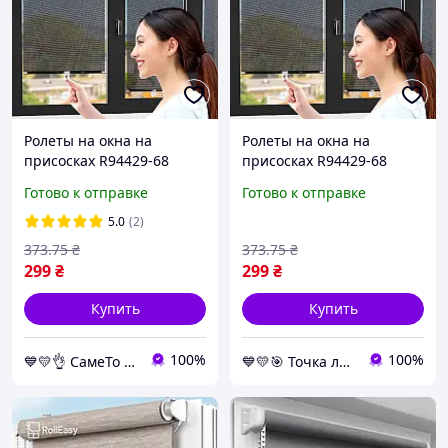
Ролеты на окна на
Ролеты на окна на
присосках R94429-68
присосках R94429-68
125х68см Чёрный,
125х68см Чёрный,
Готово к отправке
Готово к отправке
шторка солнцезащитная
шторка солнцезащитная
для авто и квартиры
для авто и квартиры
5.0
(2)
373
.75
₴
373
.75
₴
299
₴
299
₴
Купить
Купить
100%
100%
💙💛👌 СамеТо ТМ интернет-магазин sameto.com.ua 🎁％🚚 ⤵
💙💛🎯 Точка лучших покупок ⚖ ⤵