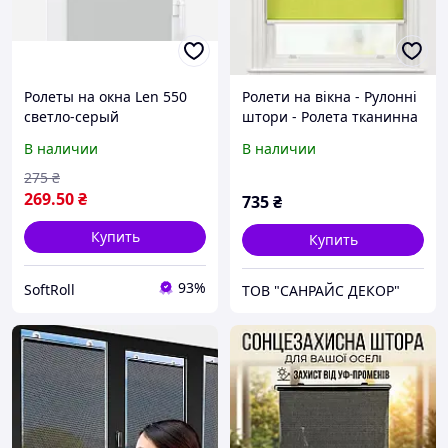
Ролеты на окна Len 550
Ролети на вікна - Рулонні
светло-серый
штори - Ролета тканинна
однотонные / Тканевые
міні Spectr зелений
В наличии
В наличии
ролеты 32,5х160 см
38x150см
275
₴
269
.50
₴
735
₴
Купить
Купить
93%
SoftRoll
ТОВ "САНРАЙС ДЕКОР"