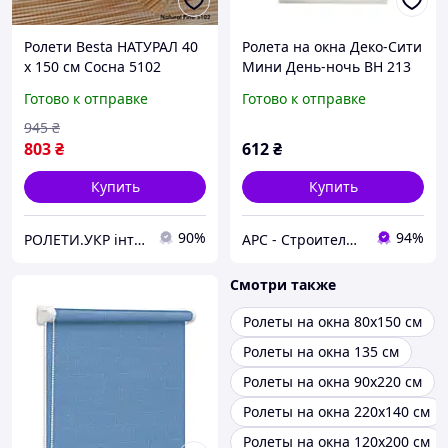
Ролети Besta НАТУРАЛ 40
Ролета на окна Деко-Сити
х 150 см Сосна 5102
Мини День-ночь ВН 213
38*150 см
Готово к отправке
Готово к отправке
945
₴
803
₴
612
₴
Купить
Купить
90%
94%
РОЛЕТИ.УКР інтернет-магазин ролет та жалюзі
АРС - Строительный интернет-гипермаркет
Смотри также
Ролеты на окна 80х150 см
Ролеты на окна 135 см
Ролеты на окна 90х220 см
Ролеты на окна 220х140 см
Ролеты на окна 120х200 см