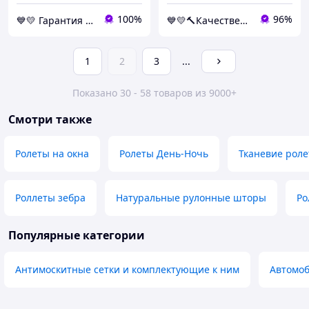
100%
96%
💙💛 Гарантия хороших покупок 🎁🚚 ⤵
💙💛🔨Качественный товар с доставкой по Украине🎁％🚚 ⤵
1
2
3
...
Показано 30 - 58 товаров из 9000+
Смотри также
Ролеты на окна
Ролеты День-Ночь
Тканевие рол
Роллеты зебра
Натуральные рулонные шторы
Ро
Популярные категории
Антимоскитные сетки и комплектующие к ним
Автомо