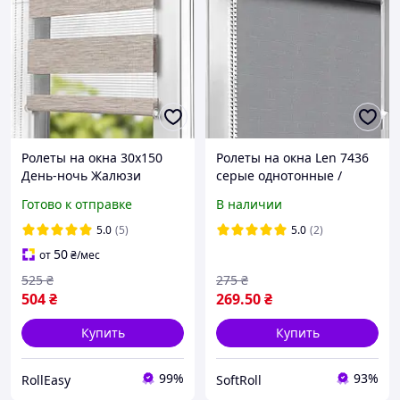
Ролеты на окна 30х150
Ролеты на окна Len 7436
День-ночь Жалюзи
серые однотонные /
Рулонная штора с
Тканевые роллеты
Готово к отправке
В наличии
фиксацией под наклон
32,5х160 см
Рулонные шторы Ролета
5.0
(5)
5.0
(2)
тканевая D-3001 Песочно-
50
от
₴
/мес
бежевый
525
₴
275
₴
504
₴
269
.50
₴
Купить
Купить
99%
93%
RollEasy
SoftRoll