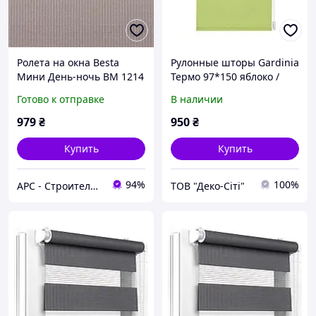
Ролета на окна Besta
Рулонные шторы Gardinia
Мини День-ночь ВМ 1214
Термо 97*150 яблоко /
65*150 см бежевая
Роллеты на окна Gardinia
Готово к отправке
В наличии
THERMO 97*150
979
₴
950
₴
Купить
Купить
94%
100%
АРС - Строительный интернет-гипермаркет
ТОВ "Деко-Cіті"