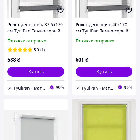
Ролет день ночь 37.5х170
Ролет день ночь 40х170
см TyulPan Темно-серый
см TyulPan Темно-серый
Готово к отправке
Готово к отправке
5.0
(1)
588
₴
601
₴
Купить
Купить
99%
99%
☀️ TyulPan - магазин готовых ролетов день-ночь
☀️ TyulPan - магазин готовых ролетов день-ночь