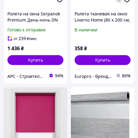
Ролета на окна Serpanok
Ролета тканевая на окно
Premium День-ночь DN
Livarno Home (80 x 200 см,
601 47*150 см белая
белая, удлиненная)
Готово к отправке
В наличии
239
от
₴
/мес
1 436
₴
358
₴
Купить
Купить
94%
86%
АРС - Строительный интернет-гипермаркет
Europro - бренд надійної техніки