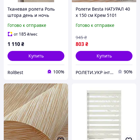
Тканевая ролета Роль
Ролети Besta НАТУРАЛ 40
штора день и ночь
х 150 см Крем 5101
Жалюзи День и ночь
Готово к отправке
Готово к отправке
Рулонные шторы День и
ночь Baroque 35*150см
185
от
₴
/мес
945
₴
кол. капучино 2004
1 110
₴
803
₴
Купить
Купить
100%
90%
RolBest
РОЛЕТИ.УКР інтернет-магазин ролет та жалюзі