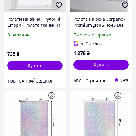
Ролети на вікна - Рулонні
Ролета на окна Serpanok
штори - Ролета тканинна
Premium День-ночь DN
міні Spectr бордо
1003 74*74 см белая
В наличии
Готово к отправке
38x150см
213
от
₴
/мес
1 278
₴
735
₴
Купить
Купить
94%
АРС - Строительный интернет-гипермаркет
ТОВ "САНРАЙС ДЕКОР"