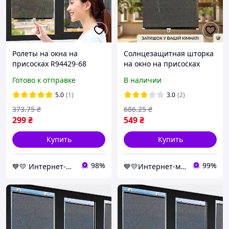
Ролеты на окна на
Солнцезащитная шторка
присосках R94429-68
на окно на присосках
125х68см Чёрный,
SunShield 56х125 см.,
Готово к отправке
В наличии
шторка солнцезащитная
Чёрный, ролеты на окна
для авто и квартиры
без сверления
5.0
(1)
3.0
(2)
373
.75
₴
686
.25
₴
299
₴
549
₴
Купить
Купить
98%
99%
💙💛 Интернет-магазин Non-Stop 🎁％🚚 ⤵
💙💛Интернет-магазин NaVubir - navubir.com.ua 🎁％🚚 ⤵