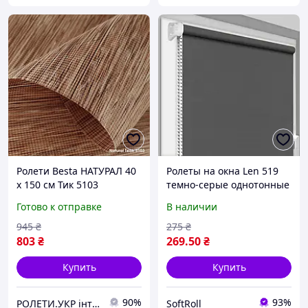
Ролети Besta НАТУРАЛ 40
Ролеты на окна Len 519
х 150 см Тик 5103
темно-серые однотонные
/ Тканевые ролеты
Готово к отправке
В наличии
32,5х160 см
945
₴
275
₴
803
₴
269
.50
₴
Купить
Купить
90%
93%
РОЛЕТИ.УКР інтернет-магазин ролет та жалюзі
SoftRoll