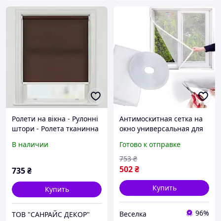
Ролети на вікна - Рулонні
Антимоскитная сетка на
штори - Ролета тканинна
окно универсальная для
міні Spectr коричневий
защиты от насекомых
В наличии
Готово к отправке
38x150см
легкая установка и
долговечность FLAME
753
₴
502
₴
735
₴
Купить
Купить
96%
Веселка
ТОВ "САНРАЙС ДЕКОР"