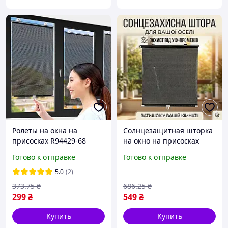
Ролеты на окна на
Солнцезащитная шторка
присосках R94429-68
на окно на присосках
125х68см Чёрный,
SunShield 56х125 см.,
Готово к отправке
Готово к отправке
шторка солнцезащитная
Чёрный, ролеты на окна
для авто и квартиры
без сверления
5.0
(2)
373
.75
₴
686
.25
₴
299
₴
549
₴
Купить
Купить