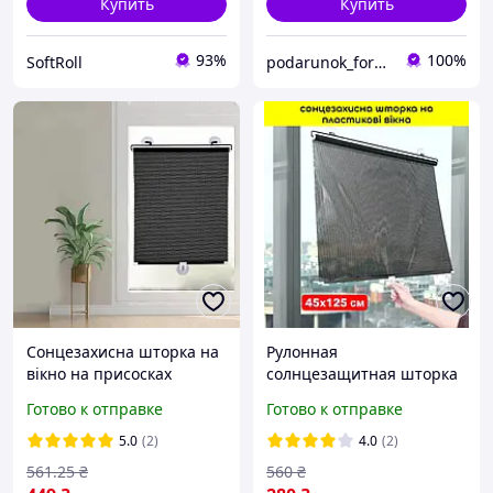
Купить
Купить
93%
100%
SoftRoll
podarunok_for_auto
Сонцезахисна шторка на
Рулонная
вікно на присосках
солнцезащитная шторка
R94429-40, Чорний
на пластиковые окна
Готово к отправке
Готово к отправке
125х40 см., захисна
45х125 см, Рулонные
шторка від сонця
шторы на присосках от
5.0
(2)
4.0
(2)
солнца для пластиковых
561
.25
₴
560
₴
окон. Черная