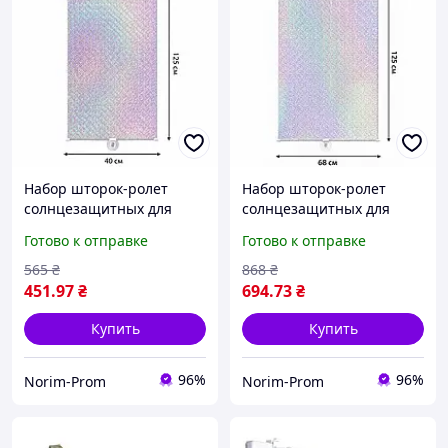
Набор шторок-ролет
Набор шторок-ролет
солнцезащитных для
солнцезащитных для
окон на присосках
окон на присосках
Готово к отправке
Готово к отправке
RolerProtect 3 шт 40 х 125
RolerProtect 3 шт 68 х 125
см Серебро
см Серебро
565
₴
868
₴
451
.97
₴
694
.73
₴
Купить
Купить
96%
96%
Norim-Prom
Norim-Prom