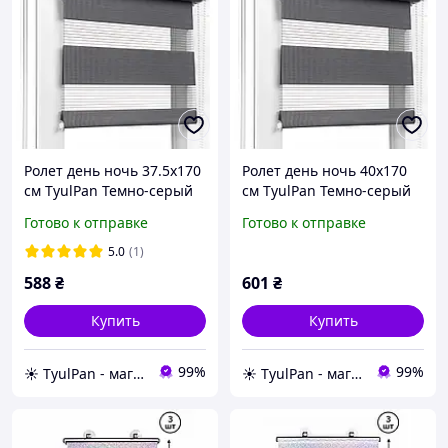
Ролет день ночь 37.5х170
Ролет день ночь 40х170
см TyulPan Темно-серый
см TyulPan Темно-серый
Готово к отправке
Готово к отправке
5.0
(1)
588
₴
601
₴
Купить
Купить
99%
99%
☀️ TyulPan - магазин готовых ролетов день-ночь
☀️ TyulPan - магазин готовых ролетов день-ночь