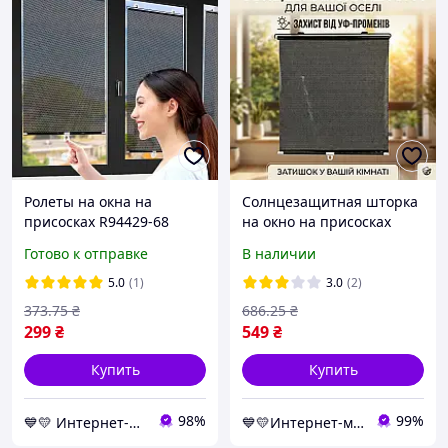
Ролеты на окна на
Солнцезащитная шторка
присосках R94429-68
на окно на присосках
125х68см Чёрный,
SunShield 56х125 см.,
Готово к отправке
В наличии
шторка солнцезащитная
Чёрный, ролеты на окна
для авто и квартиры
без сверления
5.0
(1)
3.0
(2)
373
.75
₴
686
.25
₴
299
₴
549
₴
Купить
Купить
98%
99%
💙💛 Интернет-магазин Non-Stop 🎁％🚚 ⤵
💙💛Интернет-магазин NaVubir - navubir.com.ua 🎁％🚚 ⤵