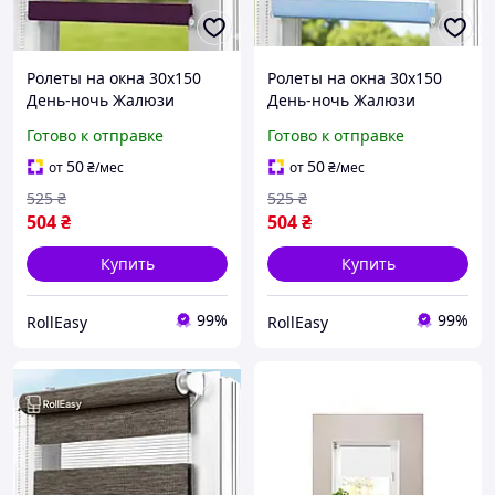
Ролеты на окна 30х150
Ролеты на окна 30х150
День-ночь Жалюзи
День-ночь Жалюзи
Рулонная штора с
Рулонная штора с
Готово к отправке
Готово к отправке
фиксацией под наклон
фиксацией под наклон
Рулонные шторы Ролета
Рулонные шторы Ролета
50
50
от
₴
/мес
от
₴
/мес
тканевая D-209
тканевая D-243 Голубой
525
₴
525
₴
Баклажановый
300мм
504
₴
504
₴
Купить
Купить
99%
99%
RollEasy
RollEasy