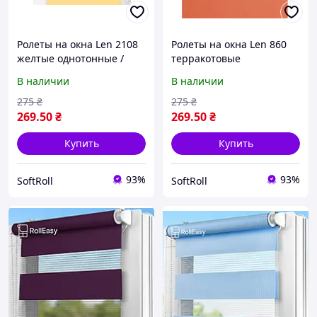
Ролеты на окна Len 2108
Ролеты на окна Len 860
желтые однотонные /
терракотовые
Тканевые роллеты
однотонные / Тканевые
В наличии
В наличии
32,5х160 см
роллеты 32,5х160 см
275
₴
275
₴
269
.50
₴
269
.50
₴
Купить
Купить
93%
93%
SoftRoll
SoftRoll