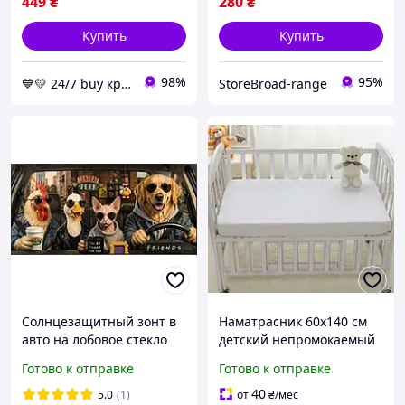
449
₴
280
₴
Купить
Купить
98%
95%
💙💛 24/7 buy круглосуточный магазин с топовыми товарами 👌％🚚 ⤵
StoreBroad-range
Солнцезащитный зонт в
Наматрасник 60х140 см
авто на лобовое стекло
детский непромокаемый
"Друзья", автомобильная
на резинке по периметру
Готово к отправке
Готово к отправке
шторка от солнца 140х80
см + чехол
40
5.0
(1)
от
₴
/мес