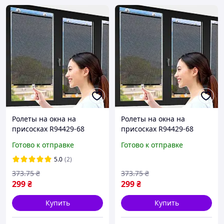
Ролеты на окна на
Ролеты на окна на
присосках R94429-68
присосках R94429-68
125х68см Чёрный,
125х68см Чёрный,
Готово к отправке
Готово к отправке
шторка солнцезащитная
шторка солнцезащитная
для авто и квартиры
для авто и квартиры
5.0
(2)
373
.75
₴
373
.75
₴
299
₴
299
₴
Купить
Купить