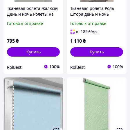
Тканевая ролета Жалюзи
Тканевая ролета Роль
День и ночь Ролеты на
штора день и ночь
окна Рулонная штора
Жалюзи День и ночь
Готово к отправке
Готово к отправке
День и ночь Феерия
Рулонные шторы День и
35*150см цвет серебряно
ночь Baroque 35*150см
185
от
₴
/мес
серый 6
кол.серый 2007
795
₴
1 110
₴
Купить
Купить
100%
100%
RolBest
RolBest