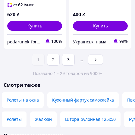
62
от
₴
/мес
620
₴
400
₴
Купить
Купить
100%
99%
podarunok_for_auto
Українські наматрацники
1
2
3
...
Показано 1 - 29 товаров из 9000+
Смотри также
Ролеты на окна
Кухонный фартук самоклейка
Пвх
Ролеты
Жалюзи
Штора рулонная 125х50
Ру