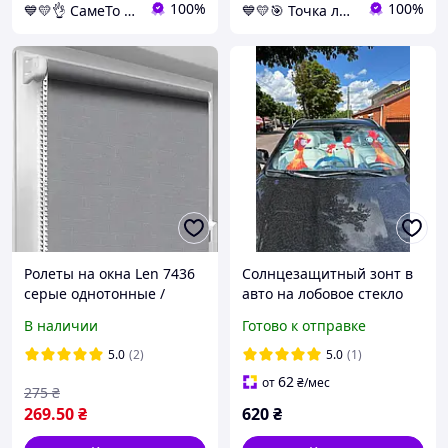
100%
100%
💙💛👌 СамеТо ТМ интернет-магазин sameto.com.ua 🎁％🚚 ⤵
💙💛🎯 Точка лучших покупок ⚖ ⤵
Ролеты на окна Len 7436
Солнцезащитный зонт в
серые однотонные /
авто на лобовое стекло
Тканевые роллеты
"Повники",
В наличии
Готово к отправке
32,5х160 см
автомобильная шторка от
солнца 140х80 см + чехол
5.0
(2)
5.0
(1)
62
от
₴
/мес
275
₴
269
.50
₴
620
₴