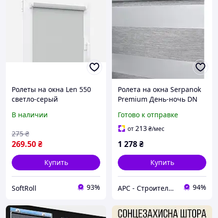
Ролеты на окна Len 550
Ролета на окна Serpanok
светло-серый
Premium День-ночь DN
однотонные / Тканевые
1003 74*74 см белая
В наличии
Готово к отправке
ролеты 32,5х160 см
213
от
₴
/мес
275
₴
269
.50
₴
1 278
₴
Купить
Купить
93%
94%
SoftRoll
АРС - Строительный интернет-гипермаркет