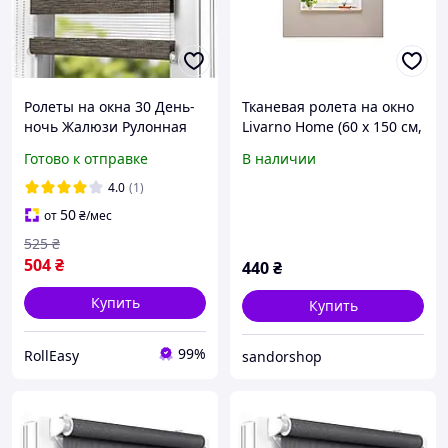
Ролеты на окна 30 День-
Тканевая ролета на окно
ночь Жалюзи Рулонная
Livarno Home (60 x 150 см,
штора с фиксацией под
белая, защита от света)
Готово к отправке
В наличии
наклон Рулонные шторы
Ролета тканевая D-3004
4.0
(1)
Коричневый графит
50
от
₴
/мес
525
₴
504
₴
440
₴
Купить
Купить
99%
RollEasy
sandorshop