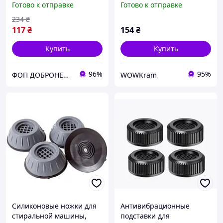
Готово к отправке
Готово к отправке
стиралки для
антивибрационные для
уменьшения шума, OLN
стиральной машины LZ-
234
₴
97
117
₴
154
₴
Купить
Купить
96%
95%
ФОП ДОБРОНЕЦЬКА С.М.
WOWKram
Силиконовые ножки для
Антивибрационные
стиральной машины,
подставки для