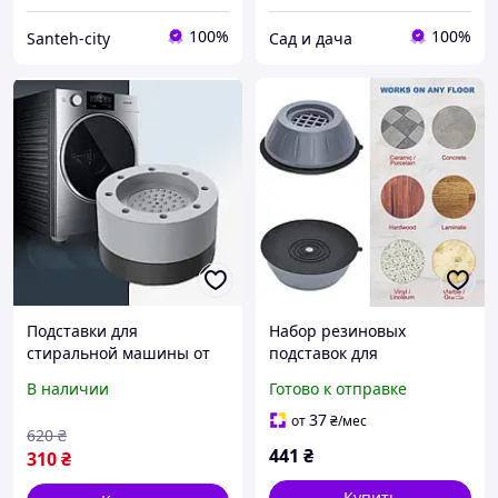
100%
100%
Santeh-city
Сад и дача
Подставки для
Набор резиновых
стиральной машины от
подставок для
вибрации, Подставки для
стиральной машинки,
В наличии
Готово к отправке
стиральной машины,
Подставки под стиралку,
Резиновые ножки для
JB-636
37
от
₴
/мес
620
₴
стиральной машины, CQS
Антивибрационные
441
₴
310
₴
подушки
Купить