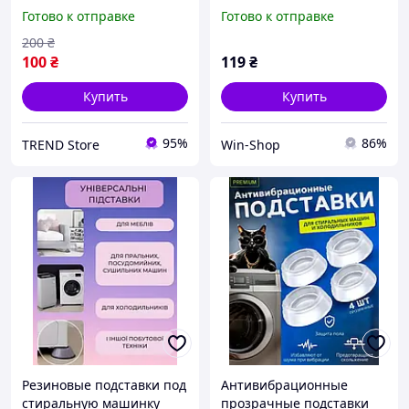
Набор резиновых
стиральной машины 4
Готово к отправке
Готово к отправке
подставок для
шт, резиновые
стиральной машинки AZ-
амортизирующие
200
₴
72
подкладки под ножки
100
₴
119
₴
мебели qwr
Купить
Купить
95%
86%
TREND Store
Win-Shop
Резиновые подставки под
Антивибрационные
стиральную машинку
прозрачные подставки