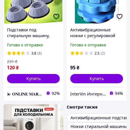
Подставки под
Антивибрационные
стиральную машину,
ножки с регулировкой
Подставки для
высоты для стиральной
Готово к отправке
Готово к отправке
стиральных машин
машины Резиновые
антивибрационные,
подставки под ножки
3.8
(8)
2.5
(2)
Резиновые ножки для
стиральной ма
231
₴
стиральной машины, BSP
120
₴
95
₴
Купить
Купить
92%
94%
💫 𝐎𝐍𝐋𝐈𝐍𝐄 𝐌𝐀𝐑𝐊𝐄𝐓 💫 – Актуальные товары по самым выгодным ценам!
InterVin Интернет-магазин
Смотри также
Антивибрационные подставк
Ножки стиральной машины