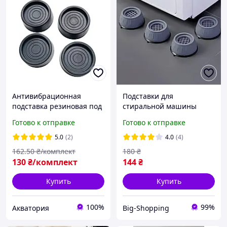
Антивибрационная
Подставки для
подставка резиновая под
стиральной машины
ножку для стиральной
универсальные
Готово к отправке
Готово к отправке
машины (комплект 4шт.)
Антивибрационные
подставки 4шт
5.0
(2)
4.0
(4)
Резиновые ножки для
162
.50
₴/комплект
180
₴
стиральной машины
130
₴/комплект
144
₴
Купить
Купить
100%
99%
Акватория
Big-Shopping