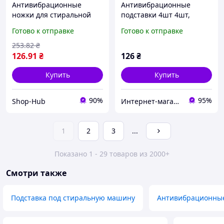
Антивибрационные
Антивибрационные
ножки для стиральной
подставки 4шт 4шт,
машины, резиновые
Антивибрационные
Готово к отправке
Готово к отправке
накладки из
подкладки усиленные,
термопластика для
Подставки под стиралку
253
.82
₴
поглощения шума
JE-84
126
.91
₴
126
₴
(Серый, 4 шт) код 582109
Купить
Купить
90%
95%
Shop-Hub
Интернет-магазин «Мегавольт»
1
2
3
...
Показано 1 - 29 товаров из 2000+
Смотри также
Подставка под стиральную машину
Антивибрационные