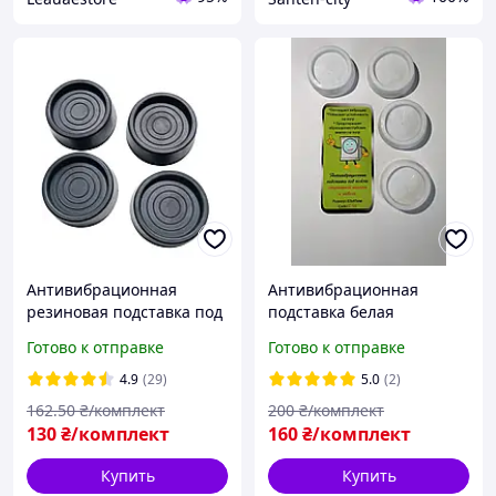
Антивибрационная
Антивибрационная
резиновая подставка под
подставка белая
ножку для стиральной
резиновая под ножку для
Готово к отправке
Готово к отправке
машины ( в комплекте
стиральной машины ( в
4шт.)
комплекте 4шт.)
4.9
(29)
5.0
(2)
162
.50
₴/комплект
200
₴/комплект
130
₴/комплект
160
₴/комплект
Купить
Купить