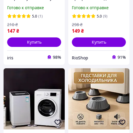
Подставки для ножек
для стиральной машины
Готово к отправке
Готово к отправке
стиральной машины
4 шт резиновые,
Подставка для ножек
подкладки под ножки
5.0
(1)
5.0
(9)
мебели
мебели cde
210
₴
298
₴
147
₴
149
₴
Купить
Купить
98%
91%
iris
RioShop