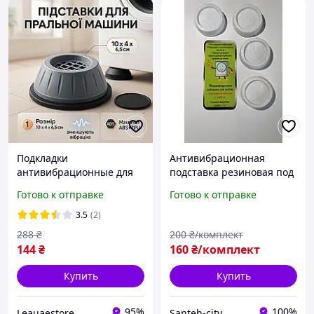
Подкладки
Антивибрационная
антивибрационные для
подставка резиновая под
стиральной машины,
ножку для стиральной
Готово к отправке
Готово к отправке
Резиновые ножки для
машины ( в комплекте
стиральной машины NR-
4шт.)
3.5
(2)
11
288
₴
200
₴/комплект
144
₴
160
₴/комплект
Купить
Купить
95%
100%
Leauaestore
Santeh-city