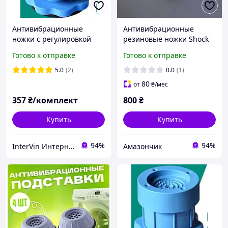
Антивибрационные
Антивибрационные
ножки с регулировкой
резиновые ножки Shock
высоты для стиральной
Pad подставки для
Готово к отправке
Готово к отправке
машины Резин.подставки
стиральной машины 4шт
под ножки стиральной
5.0
(2)
0.0
(1)
машины
80
от
₴
/мес
357
₴/комплект
800
₴
Купить
Купить
94%
94%
InterVin Интернет-магазин
Амазончик