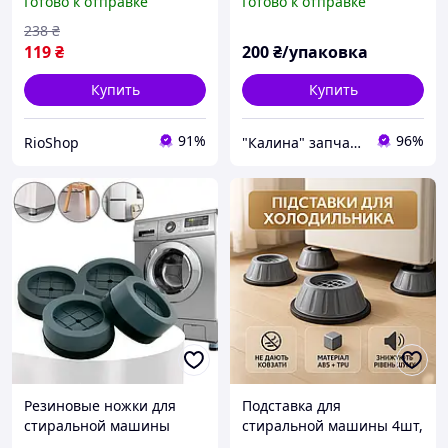
Готово к отправке
Готово к отправке
резиновые,амортизирую
Подставки для ножек
щие подкладки под
стиральной машины SX-
238
₴
ножки с присосками cde
43
119
₴
200
₴/упаковка
Купить
Купить
91%
96%
RioShop
"Калина" запчасти для бытовой техники
Резиновые ножки для
Подставка для
стиральной машины
стиральной машины 4шт,
(4шт), Подставка для
Подкладки