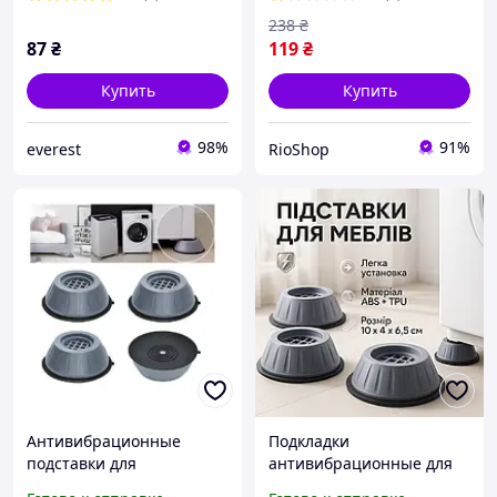
53
ножки мебели cde
238
₴
87
₴
119
₴
Купить
Купить
98%
91%
everest
RioShop
Антивибрационные
Подкладки
подставки для
антивибрационные для
стиральной машины
стиральной машины 4шт,