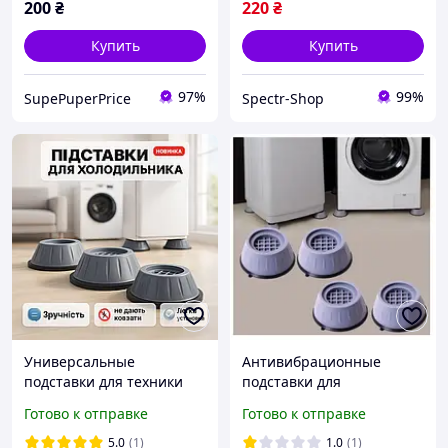
200
₴
220
₴
Купить
Купить
97%
99%
SupePuperPrice
Spectr-Shop
Универсальные
Антивибрационные
подставки для техники
подставки для
4шт, Набор резиновых
стиральной машины 4шт
Готово к отправке
Готово к отправке
подставок для
резиновые,амортизирую
стиральной машинки JH-
щие подкладки под
5.0
(1)
1.0
(1)