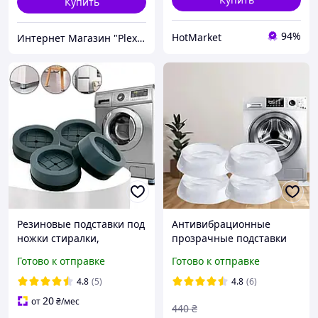
Купить
94%
HotMarket
Интернет Магазин "PlexStore"
Резиновые подставки под
Антивибрационные
ножки стиралки,
прозрачные подставки
Антивибрационные
для стиральной машины
Готово к отправке
Готово к отправке
подставки для
4 шт резиновые,
стиральных,
подкладки под ножки
4.8
(5)
4.8
(6)
Антивибрационные
мебели M^S
20
от
₴
/мес
440
₴
ножки, ETB