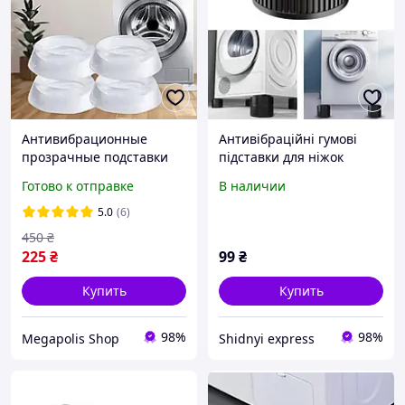
Антивибрационные
Антивібраційні гумові
прозрачные подставки
підставки для ніжок
для стиральной машины
пральної машини,
Готово к отправке
В наличии
4 шт резиновые,
підставки під пральну
подкладки под ножки
машинку hl
5.0
(6)
мебели I&S.
450
₴
225
₴
99
₴
Купить
Купить
98%
98%
Megapolis Shop
Shidnyi express