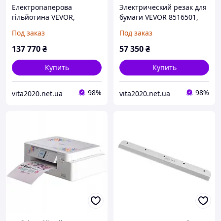
Електропаперова
Электрический резак для
гільйотина VEVOR,
бумаги VEVOR 8516501,
8516501,ширина різання
(ширина різання 330,2
Под заказ
Под заказ
457 мм,товщина різання
мм / товщина різання 4
58мм.
см),
137 770
₴
57 350
₴
Купить
Купить
98%
98%
vita2020.net.ua
vita2020.net.ua