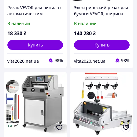
Резак VEVOR для винила с
Электрический резак для
автоматическим
бумаги VEVOR, ширина
определением края и
резки 48 см, толщина 8
В наличии
В наличии
регулируемым резаком
см, сенсорный экран 17,8
182649
см 851650
18 330
₴
140 280
₴
Купить
Купить
98%
98%
vita2020.net.ua
vita2020.net.ua