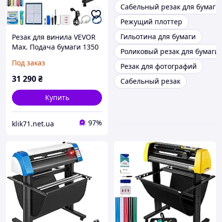
Сабельный резак для бумаги
Режущий плоттер
Гильотина для бумаги
Резак для винила VEVOR
Max. Подача бумаги 1350
Роликовый резак для бумаги
мм, Резак для винила
Под заказ
Резак для фотографий
макс. Ширина резки 1260
мм, Скорость резки на
31 290
₴
Сабельный резак
плоттере
Купить
97%
klik71.net.ua