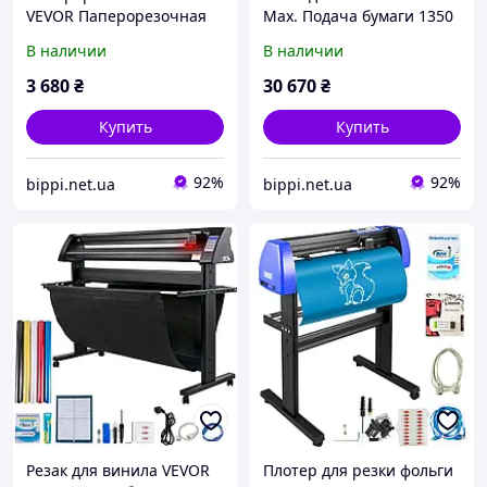
VEVOR Паперорезочная
Max. Подача бумаги 1350
машина рычажного
мм, Резак для винила
В наличии
В наличии
действия, 381 мм макс.
макс. Ширина резки 1260
Ширина резки Ручной
мм, Скорость резки на
3 680
₴
30 670
₴
резак для бумаги, емкость
плоттере
16
Купить
Купить
92%
92%
bippi.net.ua
bippi.net.ua
Резак для винила VEVOR
Плотер для резки фольги