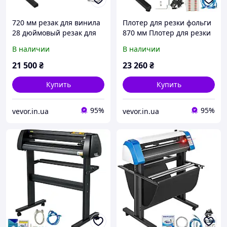
720 мм резак для винила
Плотер для резки фольги
28 дюймовый резак для
870 мм Плотер для резки
винила машина для
винила с вывеской
В наличии
В наличии
резки винила белый
Master Plotter Плотер для
резак для винила 630 мм
резки фольги черно-
21 500
₴
23 260
₴
ширина резки Vevor
синий Vevor
Купить
Купить
95%
95%
vevor.in.ua
vevor.in.ua