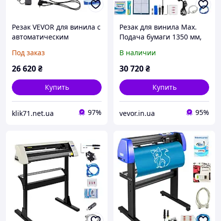
Резак VEVOR для винила с
Резак для винила Max.
автоматическим
Подача бумаги 1350 мм,
определением края 600
Резак для винила макс.
Под заказ
В наличии
мм 773360
Ширина резки 1260 мм,
Скорость резки на
26 620
₴
30 720
₴
плоттере Vevor
Купить
Купить
97%
95%
klik71.net.ua
vevor.in.ua