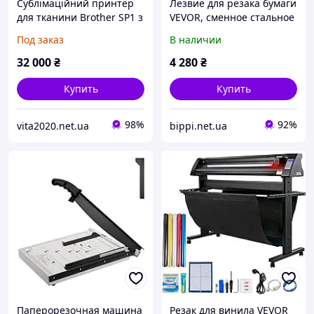
Сублімаційний принтер
Лезвие для резака бумаги
для тканини Brother SP1 з
VEVOR, сменное стальное
чорнилами та аркушами
лезвие с высокой
Под заказ
В наличии
нагрузкой, подходит для
профессионального
32 000
₴
4 280
₴
режущего станка E330D/
Купить
Купить
98%
92%
vita2020.net.ua
bippi.net.ua
Паперорезочная машина
Резак для винила VEVOR