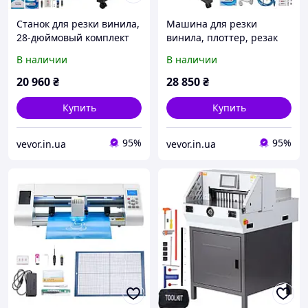
Станок для резки винила,
Машина для резки
28-дюймовый комплект
винила, плоттер, резак
плоттера для резки
для винила 87 см,
В наличии
В наличии
бумаги, виниловый
полуавтоматическая
принтер с регулируемой
машина для резки
20 960
₴
28 850
₴
мощностью и Vevor
винилового принтера
"изделия Vevor
Купить
Купить
95%
95%
vevor.in.ua
vevor.in.ua