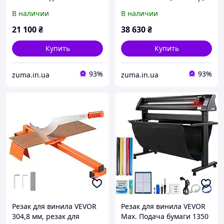
резак для винила
резак для винила 87 см,
В наличии
В наличии
машина для резки
полуавтоматическая
винила белый резак для
машина для резки
21 100
₴
38 630
₴
винила 630 мм ширина
винилового принтера
резки
"сдела
Купить
Купить
93%
93%
zuma.in.ua
zuma.in.ua
Резак для винила VEVOR
Резак для винила VEVOR
304,8 мм, резак для
Max. Подача бумаги 1350