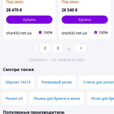
Под заказ
Под заказ
полуавтоматическая
мм 773360
машина для резки
28 470
₴
26 540
₴
винилового принтера
"сдела
Купить
Купить
100%
100%
shark32.net.ua
shark32.net.ua
1
2
3
...
Показано 1 - 29 товаров из 300+
Смотри также
Марзан 14х14
Роликовый резак
Станок для резки
Резаки а3
Резаки для бумаги и мыла
Резак для бу
Популярные производители