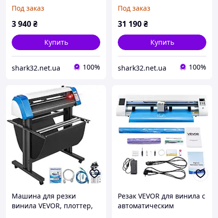
ламината, толщина резки
мм, Резак для винила
Под заказ
Под заказ
10 мм, с ограничителем
макс. Ширина резки 1260
угла резки, резки
мм, Скорость резки на
3 940
₴
31 190
₴
резиновой ручкой,
плоттере
точильной
Купить
Купить
100%
100%
shark32.net.ua
shark32.net.ua
Машина для резки
Резак VEVOR для винила с
винила VEVOR, плоттер,
автоматическим
резак для винила 87 см,
определением края 600