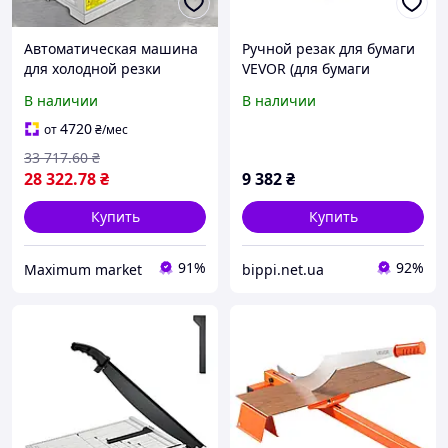
Автоматическая машина
Ручной резак для бумаги
для холодной резки
VEVOR (для бумаги
ленты VEVOR, цифровой
формата A4 шириной
В наличии
В наличии
резак для ремней,
304,8 мм, 400 листов),
ширина реза 95 мм MXR
резак рычага,
4720
от
₴
/мес
высокоточные
33 717
.60
₴
гильотенные ножницы
28 322
.78
₴
9 382
₴
Купить
Купить
91%
92%
Maximum market
bippi.net.ua