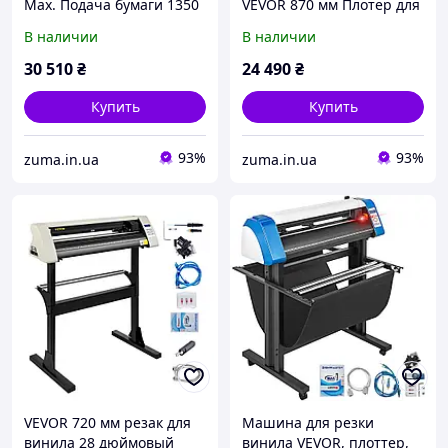
Max. Подача бумаги 1350
VEVOR 870 мм Плотер для
мм, Резак для винила
резки винила с вывеской
В наличии
В наличии
макс. Ширина резки 1260
Master Plotter Плотер для
мм, Скорость резки на
резки фольги черно-
30 510
₴
24 490
₴
плоттере
синий
Купить
Купить
93%
93%
zuma.in.ua
zuma.in.ua
VEVOR 720 мм резак для
Машина для резки
винила 28 дюймовый
винила VEVOR, плоттер,