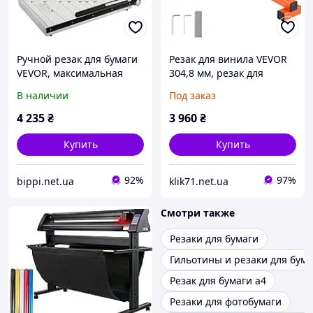
Ручной резак для бумаги
Резак для винила VEVOR
VEVOR, максимальная
304,8 мм, резак для
ширина резки 457,2 мм,
ламината, толщина резки
В наличии
Под заказ
емкость лотка для 15
10 мм, с ограничителем
листов, с защитным
угла резки, резки
4 235
₴
3 960
₴
резиновой ручкой,
точильной
Купить
Купить
92%
97%
bippi.net.ua
klik71.net.ua
Смотри также
Резаки для бумаги
Гильотины и резаки для бума
Резак для бумаги а4
Резаки для фотобумаги