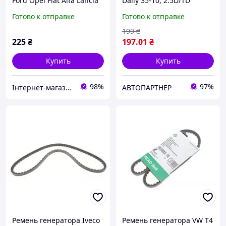
Ford Opel Fiat Alfa Lancia
Daily 35-10, 2.5D/TD
Renault Volvo Mercedes
FB10X875 , Schaeffler INA
Готово к отправке
Готово к отправке
199
₴
225
₴
197
.01
₴
Купить
Купить
98%
97%
Інтернет-магазин "Запчастини до авто і не тільки"
АВТОПАРТНЕР
Ремень генератора Iveco
Ремень генератора VW T4