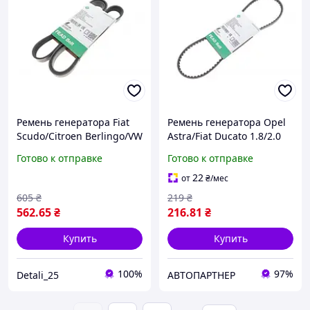
Ремень генератора Fiat
Ремень генератора Opel
Scudo/Citroen Berlingo/VW
Astra/Fiat Ducato 1.8/2.0
Golf FB6PK1660 Крос код
81- FB10X925 , Schaeffler
Готово к отправке
Готово к отправке
5750.TG
INA
22
от
₴
/мес
605
₴
219
₴
562
.65
₴
216
.81
₴
Купить
Купить
100%
97%
Detali_25
АВТОПАРТНЕР