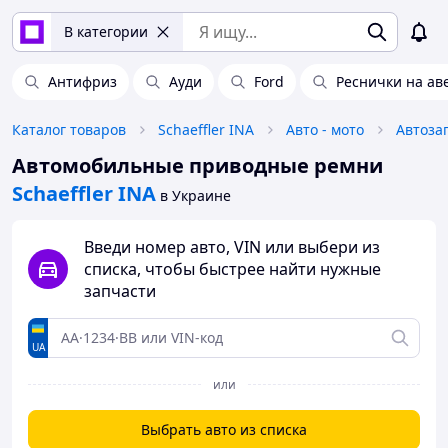
В категории
Антифриз
Ауди
Ford
Реснички на ав
Каталог товаров
Schaeffler INA
Авто - мото
Автоза
Автомобильные приводные ремни
Schaeffler INA
в Украине
Введи номер авто, VIN или выбери из
списка, чтобы быстрее найти нужные
запчасти
UA
или
Выбрать авто из списка