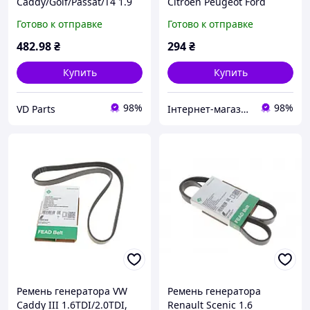
Caddy/Golf/Passat/T4 1.9
Citroen Peugeot Ford
D/TD 96-, Schaeffler INA FB
Skoda Volkswagen
Готово к отправке
Готово к отправке
6PK1043
482
.98
₴
294
₴
Купить
Купить
98%
98%
VD Parts
Інтернет-магазин "Запчастини до авто і не тільки"
Ремень генератора VW
Ремень генератора
Caddy III 1.6TDI/2.0TDI,
Renault Scenic 1.6