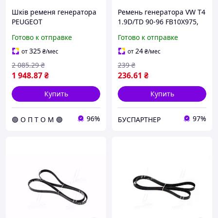
Шків ременя генератора
Ремень генератора VW T4
PEUGEOT
1.9D/TD 90-96 FB10X975,
207/307/308/407/508
Schaeffler INA
Готово к отправке
Готово к отправке
1.6HDI 2001- 544 0104 20
(opt-om)
325
24
от
₴
/мес
от
₴
/мес
2 085
.29
₴
239
₴
1 948
.87
₴
236
.61
₴
Купить
Купить
96%
97%
🟢 О П Т О М 🟢
БУСПАРТНЕР