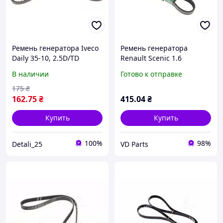
Ремень генератора Iveco
Ремень генератора
Daily 35-10, 2.5D/TD
Renault Scenic 1.6
FB10X875 Крос код
16V/Bifuel 79/81kw 09-,
В наличии
Готово к отправке
11720D0101
K4M 866, Schaeffler INA FB
6PK1203
175
₴
162
.75
₴
415
.04
₴
Купить
Купить
100%
98%
Detali_25
VD Parts