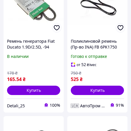
Ремень генератора Fiat
Поликлиновой ремень
Ducato 1.9D/2.5D, -94
(Пр-во INA) FB 6PK1750
FB10X913 Крос код 427
В наличии
Готово к отправке
9749
52
от
₴
/мес
178
₴
750
₴
165
.54
₴
525
₴
Купить
Купить
100%
91%
Detali_25
🇺🇦 АвтоПром 🇺🇦