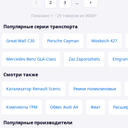
1
2
3
...
Показано 1 - 29 товаров из 9000+
Популярные серии транспорта
Great Wall C30
Porsche Cayman
Moskvich 427
Mercedes-Benz GLA-Class
Zaz Zaporozhets
Emgran
Смотри также
Катализатор Renault Scenic
Ремни поликлиновые
Комплекты ГРМ
Обвес Audi A4
Фиат
Расшир
Популярные производители