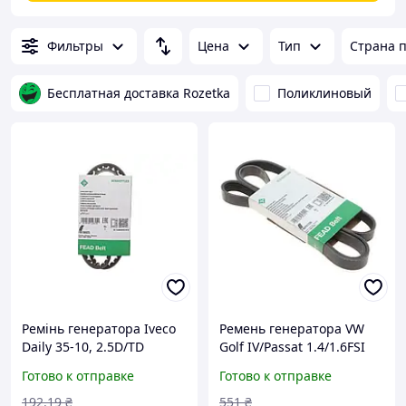
Фильтры
Цена
Тип
Страна 
Бесплатная доставка Rozetka
Поликлиновый
Ремінь генератора Iveco
Ремень генератора VW
Daily 35-10, 2.5D/TD
Golf IV/Passat 1.4/1.6FSI
FB6PK1735 Крос код
Готово к отправке
Готово к отправке
5750.L2
192
.19
₴
551
₴