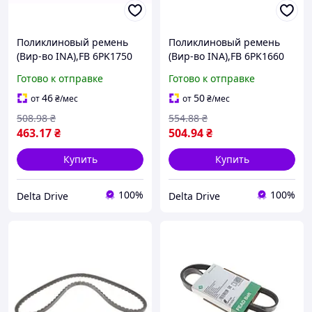
Поликлиновый ремень
Поликлиновый ремень
(Вир-во INA),FB 6PK1750
(Вир-во INA),FB 6PK1660
Готово к отправке
Готово к отправке
46
50
от
₴
/мес
от
₴
/мес
508
.98
₴
554
.88
₴
463
.17
₴
504
.94
₴
Купить
Купить
100%
100%
Delta Drive
Delta Drive