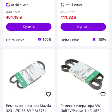
40
41
от
₴
/мес
от
₴
/мес
444
.15
₴
452
.55
₴
404
.18
₴
411
.82
₴
Купить
Купить
100%
100%
Delta Drive
Delta Drive
Ремінь генератора Mazda
Ремень генератора VW
323 1.7D 86-89 (13x875)
Golf IV/Passat 1.4/1.6FSI,