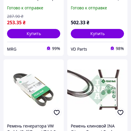
Schaeffler INA FB 6PK1735
Готово к отправке
Готово к отправке
287
.90
₴
253
.35
₴
502
.33
₴
Купить
Купить
99%
98%
MRG
VD Parts
Ремень генератора VW
Ремень клиновой INA