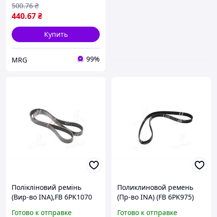
500
.76
₴
440
.67
₴
Купить
99%
MRG
Полікліновий ремінь
Поликлиновой ремень
(Вир-во INA),FB 6PK1070
(Пр-во INA) (FB 6PK975)
Готово к отправке
Готово к отправке