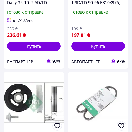
Daily 35-10, 2.5D/TD
1.9D/TD 90-96 FB10X975,
FB10X875 , Schaeffler INA
Schaeffler INA
Готово к отправке
Готово к отправке
24
от
₴
/мес
239
₴
199
₴
236
.61
₴
197
.01
₴
Купить
Купить
97%
97%
БУСПАРТНЕР
АВТОПАРТНЕР