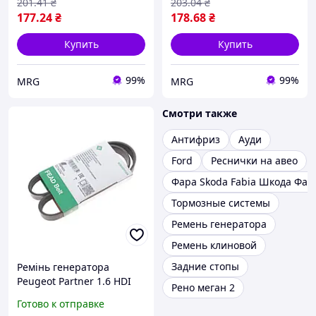
201
.41
₴
203
.04
₴
177
.24
₴
178
.68
₴
Купить
Купить
99%
99%
MRG
MRG
Смотри также
Антифриз
Ауди
Ford
Реснички на авео
Фара Skoda Fabia Шкода Фаб
Тормозные системы
Ремень генератора
Ремень клиновой
Задние стопы
Ремінь генератора
Peugeot Partner 1.6 HDI
Рено меган 2
08-/Ford Connect 1.6TDCi
Готово к отправке
13- (+AC)