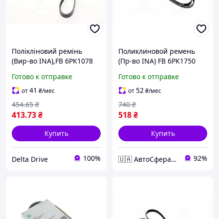
Полікліновий ремінь
Поликлиновой ремень
(Вир-во INA),FB 6PK1078
(Пр-во INA) FB 6PK1750
Готово к отправке
Готово к отправке
41
52
от
₴
/мес
от
₴
/мес
454
.65
₴
740
₴
413
.73
₴
518
₴
Купить
Купить
100%
92%
Delta Drive
🇺🇦 АвтоСфера 🇺🇦